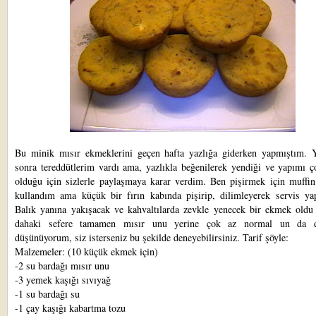
Bu minik mısır ekmeklerini geçen hafta yazlığa giderken yapmıştım. Y
sonra tereddütlerim vardı ama, yazlıkla beğenilerek yendiği ve yapımı ç
olduğu için sizlerle paylaşmaya karar verdim. Ben pişirmek için muffin 
kullandım ama küçük bir fırın kabında pişirip, dilimleyerek servis yapa
Balık yanına yakışacak ve kahvaltılarda zevkle yenecek bir ekmek oldu
dahaki sefere tamamen mısır unu yerine çok az normal un da e
düşünüyorum, siz isterseniz bu şekilde deneyebilirsiniz. Tarif şöyle:
Malzemeler: (10 küçük ekmek için)
-2 su bardağı mısır unu
-3 yemek kaşığı sıvıyağ
-1 su bardağı su
-1 çay kaşığı kabartma tozu