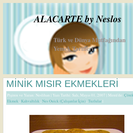
ALACARTE by Neslos
Türk ve Dünya Mutfağından
Yemek Tarifleri
MİNİK MISIR EKMEKLERİ
Pişiren ve Yazan:
Neslihan
| Yazı Tarihi: Salı, Mayıs 01, 2007 |
Menü'de:
Çöre
Ekmek
,
Kahvaltılık
,
Nes Ouick (Çalışanlar İçin)
,
Tuzlular
|