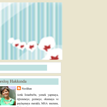
esloş Hakkında
Neslihan
Artık İstanbul'lu, yemek yapmaya,
öğrenmeye, gezmeye, okumaya ve
paylaşmaya meraklı, MSA mezunu,