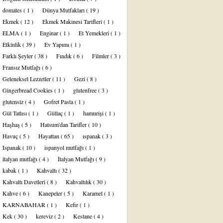
domates
( 1 )
Dünya Mutfakları
( 19 )
Ekmek
( 12 )
Ekmek Makinesi Tarifleri
( 1 )
ELMA
( 1 )
Enginar
( 1 )
Et Yemekleri
( 1 )
Etkinlik
( 39 )
Ev Yapımı
( 1 )
Farklı Şeyler
( 38 )
Fındık
( 6 )
Filmler
( 3 )
Fransız Mutfağı
( 6 )
Geleneksel Lezzetler
( 11 )
Gezi
( 8 )
Gingerbread Cookies
( 1 )
glutenfree
( 3 )
glutensiz
( 4 )
Gofret Pasta
( 1 )
Gül Tatlısı
( 1 )
Güllaç
( 1 )
hamurişi
( 1 )
Haşhaş
( 5 )
Hatsum'dan Tarifler
( 10 )
Havuç
( 5 )
Hayattan
( 65 )
ıspanak
( 3 )
Ispanak
( 10 )
ispanyol mutfağı
( 1 )
italyan mutfağı
( 4 )
İtalyan Mutfağı
( 9 )
kabak
( 1 )
Kahvaltı
( 32 )
Kahvaltı Davetleri
( 8 )
Kahvaltılık
( 30 )
Kahve
( 6 )
Kanepeler
( 5 )
Karamel
( 1 )
KARNABAHAR
( 1 )
Kefir
( 1 )
Kek
( 30 )
kereviz
( 2 )
Kestane
( 4 )