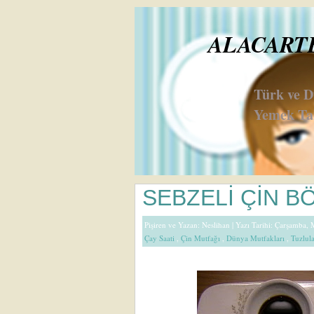
ALACARTE 
Türk ve 
Yemek Tar
SEBZELİ ÇİN B
Pişiren ve Yazan:
Neslihan
| Yazı Tarihi: Çarşamba,
Çay Saati
,
Çin Mutfağı
,
Dünya Mutfakları
,
Tuzlul