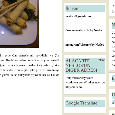
n
ne
c
İletişim
e
Pr
ki
nesloss@gmail.com
K
a
N
yı
facebook
/Alacarte by Neslos
Çü
t
sa
ne
instagram
/Alacarte by Neslos
is
mu
im evde Çin yemeklerinin sevildiğini ve Çin
ye
ilirim. Bu börek sebze severlere, akşam yemeği
ka
ALACARTE BY
"A
reğinin aslına tamamen sadık kalamadım çünkü
NESLOS'UN
DİĞER ADRESİ
 börekler fırında çıtır çıtır pişti ve kızartmayı
e galeta ununa bulayarak pişirdim, her iki hali de
"
http://alacartebyneslos.
I
wordpress.com/
/" adresinden de
ulaşabilirsiniz.
U
Google Translate