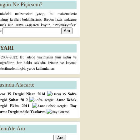
ugün Ne Pişirsem?
inizdeki malzemeleri yazıp, bu malzemelerle
pılmış tarifleri bulabilirsiniz. Birden fazla malzeme
rmek için araya (+)işareti koyun. "Peynir+yufka"
bi
YARI
2007-2022; Bu sitede yayınlanan tüm metin ve
toğrafların her hakkı saklıdır. İzinsiz ve kaynak
sterilmeden hiçbir yerde kullanılamaz.
asında Alacarte
cor 35 Dergisi Nisan 2014
Sofra
rgisi Şubat 2012
Anne Bebek
ergisi Ekim 2011
Ray
rme Dergisi'ndeki Yazılarım
enü'de Ara