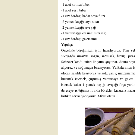
-1 adet kırmızı biber
-1 adet yeşil biber
-1 çay bardağı kadar soya filizi
-2 yemek kaşığı soya sosu
-2 yemek kaşığı sıvı yağ
-1 yumurta(galeta unlu istersek)
-1 çay bardağı galeta unu
Yapılışı:
Öncelikle böreğimizin içini hazırlıyoruz. Tüm s
sıvıyağda sırasıyla soğan, sarmısak, havuç, pırasa
Sebzeler kendi suları ile yumuşuyorlar. Sonra soy
alıyoruz ve soğumaya bırakıyoruz. Yufkalarımızı 
olacak şekilde kesiyoruz ve soğuyan iç malzememiz
bulamak istersek, çırpılmış yumurtaya ve galeta 
istersek kalan 1 yemek kaşığı sıvıyağı fırça yard
dereceye ısıttığımız fırında börekler kızarana kada
birlikte servis yapıyoruz. Afiyet olsun...