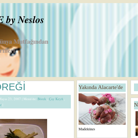
by Neslos
Dünya Mutfağından
ifleri
S
A
ÖREĞİ
Yakında Alacarte'de
o
n
n
a
 Mayıs 23, 2007 |
Menü'de:
Börek
,
Çay Keyfi
,
ra
S
N
ar
|
ki
a
K
y
a
f
yı
a
t
Madeleines
Ö