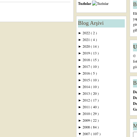
Tuzlular
B
El
ya
Blog Arşivi
gi
gi
2022
( 2 )
►
2021
( 4 )
►
U
2020
( 14 )
►
2019
( 13 )
►
© 
2018
( 15 )
►
fo
2017
( 10 )
gö
►
2016
( 5 )
►
2015
( 10 )
►
B
2014
( 10 )
►
De
2013
( 20 )
►
De
2012
( 17 )
►
D
2011
( 40 )
►
Gu
2010
( 29 )
►
2009
( 22 )
►
M
2008
( 84 )
►
2007
( 107 )
▼