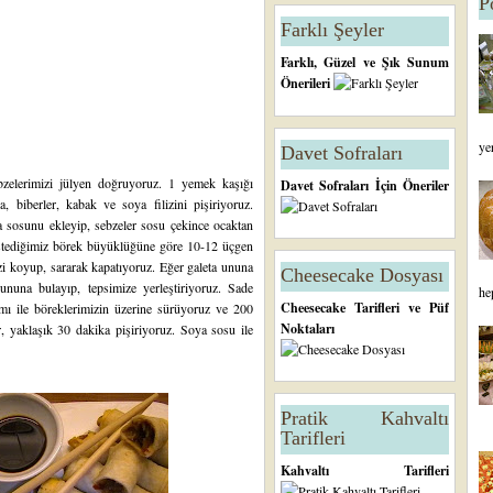
P
Farklı Şeyler
Farklı, Güzel ve Şık Sunum
Önerileri
ye
Davet Sofraları
ebzelerimizi jülyen doğruyoruz. 1 yemek kaşığı
Davet Sofraları İçin Öneriler
, biberler, kabak ve soya filizini pişiriyoruz.
a sosunu ekleyip, sebzeler sosu çekince ocaktan
istediğimiz börek büyüklüğüne göre 10-12 üçgen
i koyup, sararak kapatıyoruz. Eğer galeta ununa
Cheesecake Dosyası
ununa bulayıp, tepsimize yerleştiriyoruz. Sade
he
Cheesecake Tarifleri ve Püf
ımı ile böreklerimizin üzerine sürüyoruz ve 200
Noktaları
r, yaklaşık 30 dakika pişiriyoruz. Soya sosu ile
Pratik Kahvaltı
Tarifleri
Kahvaltı Tarifleri