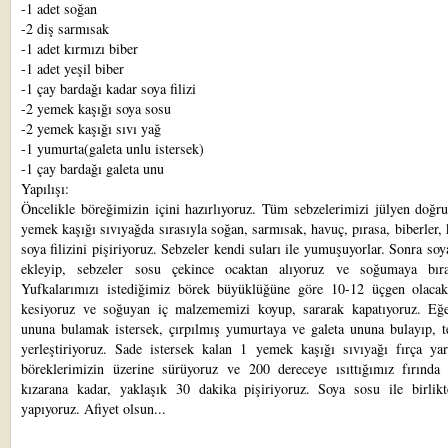
-1 adet soğan
-2 diş sarmısak
-1 adet kırmızı biber
-1 adet yeşil biber
-1 çay bardağı kadar soya filizi
-2 yemek kaşığı soya sosu
-2 yemek kaşığı sıvı yağ
-1 yumurta(galeta unlu istersek)
-1 çay bardağı galeta unu
Yapılışı:
Öncelikle böreğimizin içini hazırlıyoruz. Tüm sebzelerimizi jülyen doğr
yemek kaşığı sıvıyağda sırasıyla soğan, sarmısak, havuç, pırasa, biberler,
soya filizini pişiriyoruz. Sebzeler kendi suları ile yumuşuyorlar. Sonra so
ekleyip, sebzeler sosu çekince ocaktan alıyoruz ve soğumaya bıra
Yufkalarımızı istediğimiz börek büyüklüğüne göre 10-12 üçgen olacak
kesiyoruz ve soğuyan iç malzememizi koyup, sararak kapatıyoruz. Eğe
ununa bulamak istersek, çırpılmış yumurtaya ve galeta ununa bulayıp, t
yerleştiriyoruz. Sade istersek kalan 1 yemek kaşığı sıvıyağı fırça yar
böreklerimizin üzerine sürüyoruz ve 200 dereceye ısıttığımız fırında 
kızarana kadar, yaklaşık 30 dakika pişiriyoruz. Soya sosu ile birlikt
yapıyoruz. Afiyet olsun...