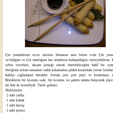
Çin yemeklerini sever misiniz bilemem ama bizim evde Çin yemek
sevildiğini ve Çin mutfağına has ürünlerin kullanıldığını söyleyebilirim.
sebze severlere, akşam yemeği olarak önerebileceğim hafif bir ye
böreğinin aslına tamamen sadık kalamadım çünkü kızartmak yerine fırınla
hafifçe yağladığım börekler fırında çıtır çıtır pişti ve kızartmayı a
Böreklerin bir kısmını sade, bir kısmını ise galeta ununa bulayarak pişi
iki hali de lezzetliydi. Tarife gelince;
Malzemeler:
-2 adet yufka
-1 adet kabak
-1 adet havuç
-2 adet pırasa