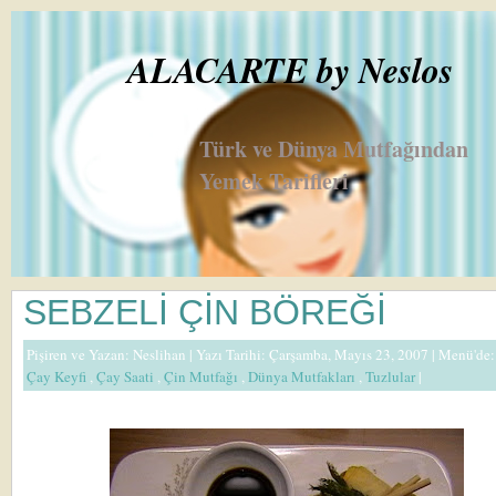
ALACARTE by Neslos
Türk ve Dünya Mutfağından
Yemek Tarifleri
SEBZELİ ÇİN BÖREĞİ
Pişiren ve Yazan:
Neslihan
| Yazı Tarihi: Çarşamba, Mayıs 23, 2007 |
Menü'de
Çay Keyfi
,
Çay Saati
,
Çin Mutfağı
,
Dünya Mutfakları
,
Tuzlular
|