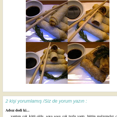
2 kişi yorumlamış /Siz de yorum yazın :
Adsız dedi ki...
yaptım çok kötü oldu. soya sosu çok tuzlu yaptı. bütün malzemeler ç