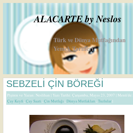
ALACARTE by Neslos
Türk ve Dünya Mutfağından
Yemek Tarifleri
SEBZELİ ÇİN BÖREĞİ
Pişiren ve Yazan:
Neslihan
| Yazı Tarihi: Çarşamba, Mayıs 23, 2007 |
Menü'de
Çay Keyfi
,
Çay Saati
,
Çin Mutfağı
,
Dünya Mutfakları
,
Tuzlular
|