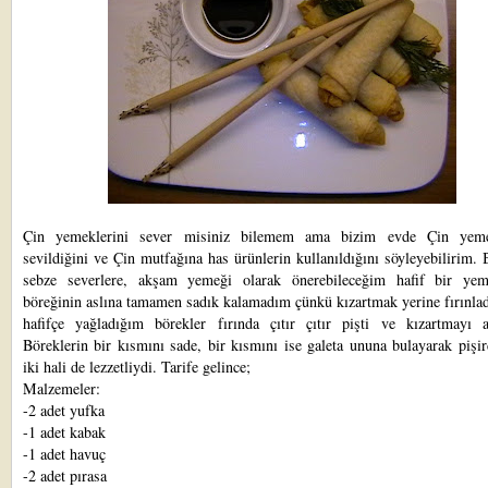
Çin yemeklerini sever misiniz bilemem ama bizim evde Çin yemek
sevildiğini ve Çin mutfağına has ürünlerin kullanıldığını söyleyebilirim.
sebze severlere, akşam yemeği olarak önerebileceğim hafif bir ye
böreğinin aslına tamamen sadık kalamadım çünkü kızartmak yerine fırınla
hafifçe yağladığım börekler fırında çıtır çıtır pişti ve kızartmayı a
Böreklerin bir kısmını sade, bir kısmını ise galeta ununa bulayarak pişi
iki hali de lezzetliydi. Tarife gelince;
Malzemeler:
-2 adet yufka
-1 adet kabak
-1 adet havuç
-2 adet pırasa