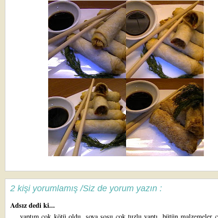
2 kişi yorumlamış /Siz de yorum yazın :
Adsız dedi ki...
yaptım çok kötü oldu. soya sosu çok tuzlu yaptı. bütün malzemeler ç