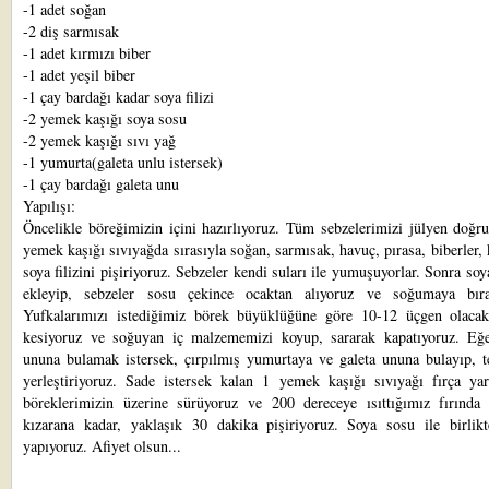
-1 adet soğan
-2 diş sarmısak
-1 adet kırmızı biber
-1 adet yeşil biber
-1 çay bardağı kadar soya filizi
-2 yemek kaşığı soya sosu
-2 yemek kaşığı sıvı yağ
-1 yumurta(galeta unlu istersek)
-1 çay bardağı galeta unu
Yapılışı:
Öncelikle böreğimizin içini hazırlıyoruz. Tüm sebzelerimizi jülyen doğr
yemek kaşığı sıvıyağda sırasıyla soğan, sarmısak, havuç, pırasa, biberler,
soya filizini pişiriyoruz. Sebzeler kendi suları ile yumuşuyorlar. Sonra so
ekleyip, sebzeler sosu çekince ocaktan alıyoruz ve soğumaya bıra
Yufkalarımızı istediğimiz börek büyüklüğüne göre 10-12 üçgen olacak
kesiyoruz ve soğuyan iç malzememizi koyup, sararak kapatıyoruz. Eğe
ununa bulamak istersek, çırpılmış yumurtaya ve galeta ununa bulayıp, t
yerleştiriyoruz. Sade istersek kalan 1 yemek kaşığı sıvıyağı fırça yar
böreklerimizin üzerine sürüyoruz ve 200 dereceye ısıttığımız fırında 
kızarana kadar, yaklaşık 30 dakika pişiriyoruz. Soya sosu ile birlikt
yapıyoruz. Afiyet olsun...