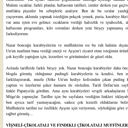
Malum sıcaklar, farklı planlar, haftasonu tatilleri, izinler derken yaz geçiv
mutfakta pişenler bu sebeplerle azalıyor. Ben de bu sıralar yazdı
yaşıyorum, aklımda yapmak istediğim pekçok yemek, pasta, kurabiye fikri 
var ama işten eve gelince sıcakların verdiği halsizlik ve iştahsızlık, 
haftasonu programları, kilo sorunları derken yeni birşey yapmamış 
farkediyorum.
Nazar boncuğu kurabiyelerim ve muffinlerim ise bu ruh halinin dışı
Un'un
mailinin bana verdiği enerji ve
Ayşem
'i ziyaret etme isteğimin ürünl
çok keyifle yaptığım için, lezzetleri ve görünümleri de güzel oldu.
Aslında tariflerde farklı birşey yok. Nazar boncuğu kurabiyeler daha ön
blogda görmüş olduğunuz pudingli kurabiyelerin ta kendisi, ben mi
farklılaştırarak, muzlu
(Söke Un'un hediye kolisinden
çıkan puding k
yaptım ve üzerlerini şeker hamuru ile süsledim. Tarifi
Defne'
nin sayf
linkle
Papatya
'da gördüm. Ama aynı kurabiyeleri sevgili arkadaşlarım
Müge'
de yapmışlar. Tarifler için bu sayfalara verdiğim linkleri tıklayabi
ben ayrıca tarif yazmayacağım, sadece çok lezzetli olduklarını belir
Muffinlerin tarifini ise özellikle
Ayşem
için veriyorum, söylediğine göre 
rağbet görmüş...
VİŞNELİ-ÇİKOLATALI VE FINDIKLI ÇİKOLATALI MUFFİNLER