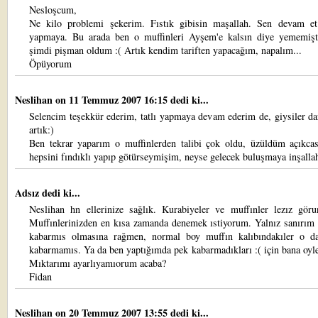
Nesloşcum,
Ne kilo problemi şekerim. Fıstık gibisin maşallah. Sen devam et t
yapmaya. Bu arada ben o muffinleri Ayşem'e kalsın diye yememiş
şimdi pişman oldum :( Artık kendim tariften yapacağım, napalım...
Öpüyorum
Neslihan
on 11 Temmuz 2007 16:15 dedi ki...
Selencim teşekkür ederim, tatlı yapmaya devam ederim de, giysiler da
artık:)
Ben tekrar yaparım o muffinlerden talibi çok oldu, üzüldüm açıkcas
hepsini fındıklı yapıp götürseymişim, neyse gelecek buluşmaya inşalla
Adsız dedi ki...
Neslihan hn ellerinize sağlık. Kurabiyeler ve muffınler lezız görun
Muffınlerinizden en kısa zamanda denemek ıstiyorum. Yalnız sanırım 
kabarmıs olmasına rağmen, normal boy muffın kalıbındakıler o d
kabarmamıs. Ya da ben yaptığımda pek kabarmadıkları :( için bana oyle
Mıktarımı ayarlıyamıorum acaba?
Fidan
Neslihan
on 20 Temmuz 2007 13:55 dedi ki...