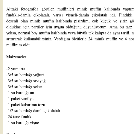
Alttaki fotoğrafda görülen muffinleri minik muffin kalıbında yaptım
fındıklı-damla çikolatalı, yarısı vişneli-damla çikolatalı idi. Fındıklı
desenli olan minik muffin kalıbında pişirdim, çok küçük ve şirin g
oldukları için partiler için uygun olduğunu düşünüyorum. Ama bu tarz k
yoksa, normal boy muffin kalıbında veya büyük tek kalıpta da aynı tarifi, m
arttırarak kullanabilirsiniz. Verdiğim ölçülerle 24 minik muffin ve 4 n
muffinim oldu.
Malzemeler:
-2 yumurta
-3/5 su bardağı yoğurt
-3/5 su bardağı sıvıyağ
-3/5 su bardağı şeker
-1 su bardağı un
-1 paket vanilya
-1 paket kabartma tozu
-1/2 su bardağı damla çikolatalı
-24 tane fındık
-1 su bardağı vişne