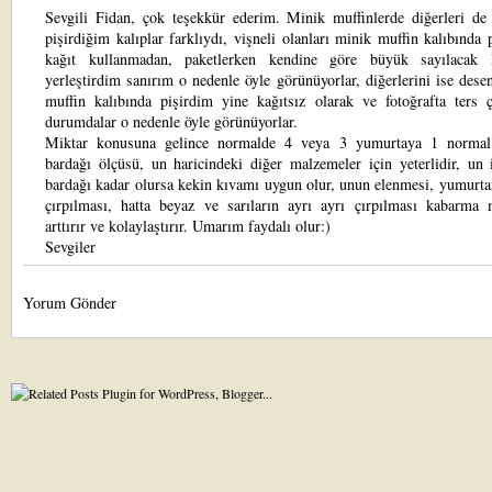
Sevgili Fidan, çok teşekkür ederim. Minik muffinlerde diğerleri de 
pişirdiğim kalıplar farklıydı, vişneli olanları minik muffin kalıbında 
kağıt kullanmadan, paketlerken kendine göre büyük sayılacak k
yerleştirdim sanırım o nedenle öyle görünüyorlar, diğerlerini ise dese
muffin kalıbında pişirdim yine kağıtsız olarak ve fotoğrafta ters ç
durumdalar o nedenle öyle görünüyorlar.
Miktar konusuna gelince normalde 4 veya 3 yumurtaya 1 norma
bardağı ölçüsü, un haricindeki diğer malzemeler için yeterlidir, un
bardağı kadar olursa kekin kıvamı uygun olur, unun elenmesi, yumurta
çırpılması, hatta beyaz ve sarıların ayrı ayrı çırpılması kabarma m
arttırır ve kolaylaştırır. Umarım faydalı olur:)
Sevgiler
Yorum Gönder