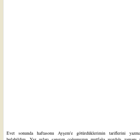
Evet sonunda haftasonu
Ayşem
'e götürdüklerimin tariflerini yazma
bulabildim. Yaz ayları sanırım çoğumuzun mutfağa ayırdığı zamanı az