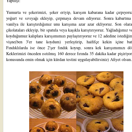
Yapılışı:
Yumurta ve şekerimizi, şeker eriyip, karışım kabarana kadar çırpıyoru
yoğurt ve sıvıyağı ekleyip, çırpmaya devam ediyoruz. Sonra kabartma
vanilya ile karıştırdığımız unu karışıma azar azar ekliyoruz. Son olar
çikolataları ekleyip, bir spatula veya kaşıkla karıştırıyoruz. Yağladığımız v
koyduğumuz kalıplara karışımımızı paylaştırıyoruz ve 12 adedine istediği
vişne(ben 3'er tane koydum) yerleştirip, haififçe kekin içine batı
Fındıklılarda ise önce 2'şer fındık koyup, sonra kek karışımımızı dö
Keklerimizi önceden ısıtılmış 160 derece fırında 35 dakika kadar pişiriyo
konusunda emin olmak için kürdan testini uygulayabilirsiniz) Afiyet olsun.