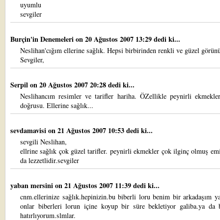
uyumlu
sevgiler
Burçin'in Denemeleri
on 20 Ağustos 2007 13:29 dedi ki...
Neslihan'cığım ellerine sağlık. Hepsi birbirinden renkli ve güzel görün
Sevgiler,
Serpil
on 20 Ağustos 2007 20:28 dedi ki...
Neslihancım resimler ve tarifler hariha. ÖZellikle peynirli ekmekle
doğrusu. Ellerine sağlık...
sevdamavisi
on 21 Ağustos 2007 10:53 dedi ki...
sevgili Neslihan,
ellrine sağlık çok güzel tarifler. peynirli ekmekler çok ilginç olmuş e
da lezzetlidir.sevgiler
yaban mersini
on 21 Ağustos 2007 11:39 dedi ki...
cnm.ellerinize sağlık.hepinizin.bu biberli loru benim bir arkadaşım 
onlar biberleri lorun içine koyup bir süre bekletiyor galiba.ya da 
hatırlıyorum.slmlar.