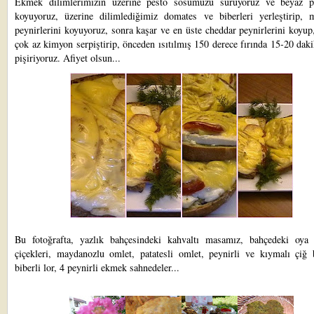
Ekmek dilimlerimizin üzerine pesto sosumuzu sürüyoruz ve beyaz pe
koyuyoruz, üzerine dilimlediğimiz domates ve biberleri yerleştirip, m
peynirlerini koyuyoruz, sonra kaşar ve en üste cheddar peynirlerini koyup
çok az kimyon serpiştirip, önceden ısıtılmış 150 derece fırında 15-20 dak
pişiriyoruz. Afiyet olsun...
Bu fotoğrafta, yazlık bahçesindeki kahvaltı masamız, bahçedeki oya 
çiçekleri, maydanozlu omlet, patatesli omlet, peynirli ve kıymalı çiğ b
biberli lor, 4 peynirli ekmek sahnedeler...