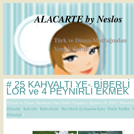
ALACARTE by Neslos
Türk ve Dünya Mutfağından
Yemek Tarifleri
# 25 KAHVALTI YE- BİBERLİ
LOR ve 4 PEYNİRLİ EKMEK
Pişiren ve Yazan:
Neslihan
| Yazı Tarihi: Pazartesi, Ağustos 20, 2007 |
Menü'de
Etkinlik
,
Kahvaltı
,
Kahvaltılık
,
Nes Ouick (Çalışanlar İçin)
,
Pratik Tarifler
,
Etkinliği
|