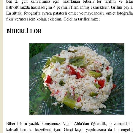
ben 2. gün kahvaltımız için hazırlanan biberli lor tarifini ve İstan
kahvaltımızda hazırladığım 4 peynirli fırınlanmış ekmeklerin tarifini payl
En alttaki fotoğrafta ayrıca patatesli omlet ve maydanozlu omlet fotoğrafla
fikir vermesi için kolaja ekledim. Gelelim tariflerimize;
BİBERLİ LOR
Biberli loru yazlık komşumuz Nigar Abla'dan öğrendik, o zamandan 
kahvaltılarımızı lezzetlendiriyor. Gerçi kışın yapılmasına da bir engel