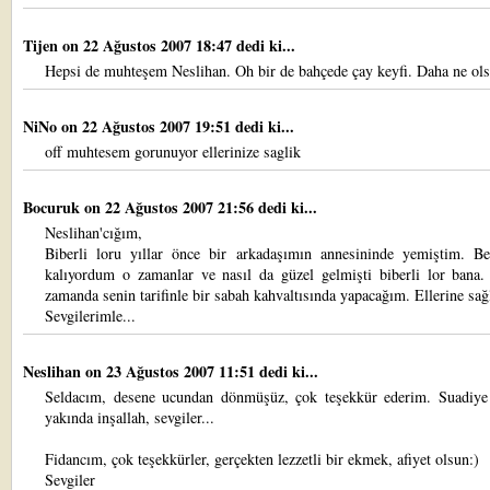
Tijen
on 22 Ağustos 2007 18:47 dedi ki...
Hepsi de muhteşem Neslihan. Oh bir de bahçede çay keyfi. Daha ne ol
NiNo
on 22 Ağustos 2007 19:51 dedi ki...
off muhtesem gorunuyor ellerinize saglik
Bocuruk
on 22 Ağustos 2007 21:56 dedi ki...
Neslihan'cığım,
Biberli loru yıllar önce bir arkadaşımın annesininde yemiştim. Be
kalıyordum o zamanlar ve nasıl da güzel gelmişti biberli lor bana.
zamanda senin tarifinle bir sabah kahvaltısında yapacağım. Ellerine sağ
Sevgilerimle...
Neslihan
on 23 Ağustos 2007 11:51 dedi ki...
Seldacım, desene ucundan dönmüşüz, çok teşekkür ederim. Suadiye
yakında inşallah, sevgiler...
Fidancım, çok teşekkürler, gerçekten lezzetli bir ekmek, afiyet olsun:)
Sevgiler