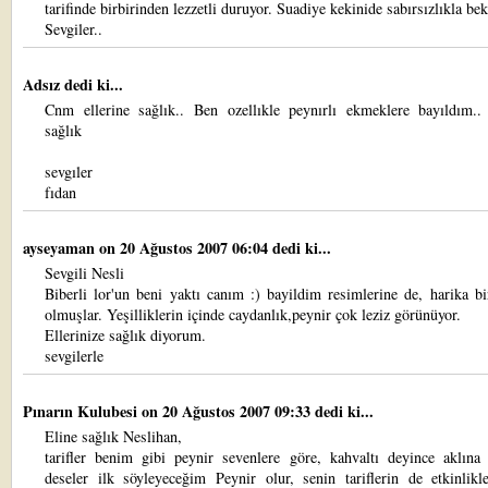
tarifinde birbirinden lezzetli duruyor. Suadiye kekinide sabırsızlıkla be
Sevgiler..
Adsız dedi ki...
Cnm ellerine sağlık.. Ben ozellıkle peynırlı ekmeklere bayıldım.. 
sağlık
sevgıler
fıdan
ayseyaman
on 20 Ağustos 2007 06:04 dedi ki...
Sevgili Nesli
Biberli lor'un beni yaktı canım :) bayildim resimlerine de, harika 
olmuşlar. Yeşilliklerin içinde caydanlık,peynir çok leziz görünüyor.
Ellerinize sağlık diyorum.
sevgilerle
Pınarın Kulubesi
on 20 Ağustos 2007 09:33 dedi ki...
Eline sağlık Neslihan,
tarifler benim gibi peynir sevenlere göre, kahvaltı deyince aklına 
deseler ilk söyleyeceğim Peynir olur, senin tariflerin de etkinlikl