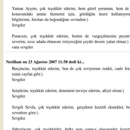
Yaman Ayşem, çok teşekkür ederim, hem güzel yorumun, hem de 
konusundaki amme hizmetin için, gördüğün üzere kullanıyor
bilgilerimi, fotoları da beğendiğine sevindim:)
Sevgiler
Pınarcım, çok teşekkür ederim, benim de vazgeçilmezim peynir
severim, ıssız adada olmasını isteyeceğim şeydir desem yalan olmaz:)
sana sevgiler
Neslihan
on 23 Ağustos 2007 11:58 dedi ki...
Burçincim, teşekkür ederim, ben de çok seviyorum renkli, canlı fota
senin sayfan gibi:)
Sevgiler
Serpilcim, teşekkür ederim, denemeni tavsiye ederim, afiyet olsun:)
Sevgiler
Sevgili Sevda, çok teşekkür ederim, gerçekten lezzetli ekmekler, bo
sevenlere göre:)
Sevgiler
Süheylacım, çok teşekkürler, belki aynı sonuca ulaşıyordur lezzeti