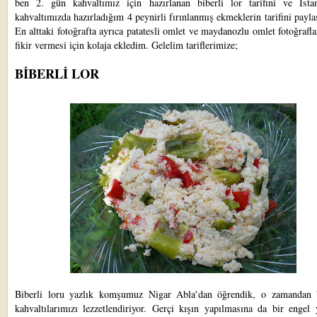
ben 2. gün kahvaltımız için hazırlanan biberli lor tarifini ve İstan
kahvaltımızda hazırladığım 4 peynirli fırınlanmış ekmeklerin tarifini payl
En alttaki fotoğrafta ayrıca patatesli omlet ve maydanozlu omlet fotoğrafla
fikir vermesi için kolaja ekledim. Gelelim tariflerimize;
BİBERLİ LOR
Biberli loru yazlık komşumuz Nigar Abla'dan öğrendik, o zamandan 
kahvaltılarımızı lezzetlendiriyor. Gerçi kışın yapılmasına da bir engel