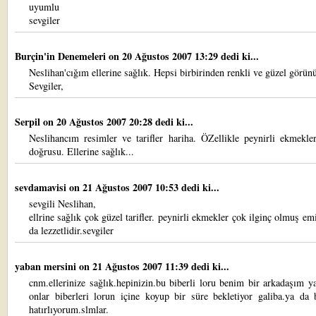
uyumlu
sevgiler
Burçin'in Denemeleri
on 20 Ağustos 2007 13:29 dedi ki...
Neslihan'cığım ellerine sağlık. Hepsi birbirinden renkli ve güzel görün
Sevgiler,
Serpil
on 20 Ağustos 2007 20:28 dedi ki...
Neslihancım resimler ve tarifler hariha. ÖZellikle peynirli ekmekle
doğrusu. Ellerine sağlık...
sevdamavisi
on 21 Ağustos 2007 10:53 dedi ki...
sevgili Neslihan,
ellrine sağlık çok güzel tarifler. peynirli ekmekler çok ilginç olmuş e
da lezzetlidir.sevgiler
yaban mersini
on 21 Ağustos 2007 11:39 dedi ki...
cnm.ellerinize sağlık.hepinizin.bu biberli loru benim bir arkadaşım 
onlar biberleri lorun içine koyup bir süre bekletiyor galiba.ya da 
hatırlıyorum.slmlar.