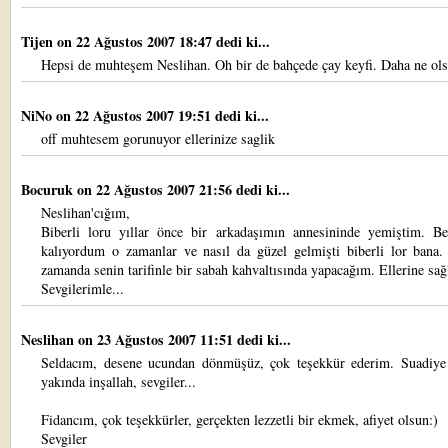
Tijen
on 22 Ağustos 2007 18:47 dedi ki...
Hepsi de muhteşem Neslihan. Oh bir de bahçede çay keyfi. Daha ne ol
NiNo
on 22 Ağustos 2007 19:51 dedi ki...
off muhtesem gorunuyor ellerinize saglik
Bocuruk
on 22 Ağustos 2007 21:56 dedi ki...
Neslihan'cığım,
Biberli loru yıllar önce bir arkadaşımın annesininde yemiştim. Be
kalıyordum o zamanlar ve nasıl da güzel gelmişti biberli lor bana.
zamanda senin tarifinle bir sabah kahvaltısında yapacağım. Ellerine sağ
Sevgilerimle...
Neslihan
on 23 Ağustos 2007 11:51 dedi ki...
Seldacım, desene ucundan dönmüşüz, çok teşekkür ederim. Suadiye
yakında inşallah, sevgiler...
Fidancım, çok teşekkürler, gerçekten lezzetli bir ekmek, afiyet olsun:)
Sevgiler