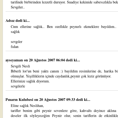
tarifinde birbirinden lezzetli duruyor. Suadiye kekinide sabırsızlıkla be
Sevgiler..
Adsız dedi ki...
Cnm ellerine sağlık.. Ben ozellıkle peynırlı ekmeklere bayıldım.. 
sağlık
sevgıler
fıdan
ayseyaman
on 20 Ağustos 2007 06:04 dedi ki...
Sevgili Nesli
Biberli lor'un beni yaktı canım :) bayildim resimlerine de, harika 
olmuşlar. Yeşilliklerin içinde caydanlık,peynir çok leziz görünüyor.
Ellerinize sağlık diyorum.
sevgilerle
Pınarın Kulubesi
on 20 Ağustos 2007 09:33 dedi ki...
Eline sağlık Neslihan,
tarifler benim gibi peynir sevenlere göre, kahvaltı deyince aklına 
deseler ilk söyleyeceğim Peynir olur, senin tariflerin de etkinlikl