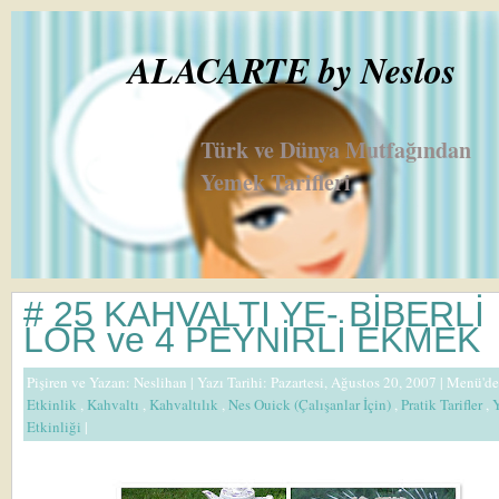
ALACARTE by Neslos
Türk ve Dünya Mutfağından
Yemek Tarifleri
# 25 KAHVALTI YE- BİBERLİ
LOR ve 4 PEYNİRLİ EKMEK
Pişiren ve Yazan:
Neslihan
| Yazı Tarihi: Pazartesi, Ağustos 20, 2007 |
Menü'de
Etkinlik
,
Kahvaltı
,
Kahvaltılık
,
Nes Ouick (Çalışanlar İçin)
,
Pratik Tarifler
,
Etkinliği
|