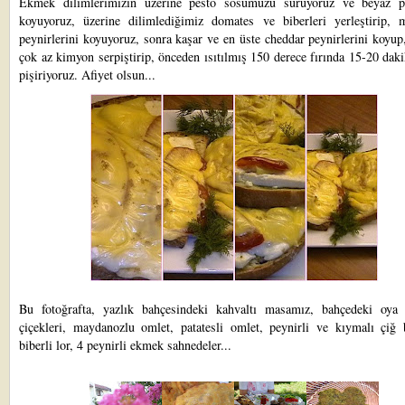
Ekmek dilimlerimizin üzerine pesto sosumuzu sürüyoruz ve beyaz pe
koyuyoruz, üzerine dilimlediğimiz domates ve biberleri yerleştirip, m
peynirlerini koyuyoruz, sonra kaşar ve en üste cheddar peynirlerini koyup
çok az kimyon serpiştirip, önceden ısıtılmış 150 derece fırında 15-20 dak
pişiriyoruz. Afiyet olsun...
Bu fotoğrafta, yazlık bahçesindeki kahvaltı masamız, bahçedeki oya 
çiçekleri, maydanozlu omlet, patatesli omlet, peynirli ve kıymalı çiğ b
biberli lor, 4 peynirli ekmek sahnedeler...