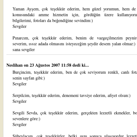
Yaman Ayşem, çok teşekkür ederim, hem güzel yorumun, hem de 
konusundaki amme hizmetin için, gördüğün üzere kullanıyor
bilgilerimi, fotoları da beğendiğine sevindim:)
Sevgiler
Pınarcım, çok teşekkür ederim, benim de vazgeçilmezim peynir
severim, ıssız adada olmasını isteyeceğim şeydir desem yalan olmaz:)
sana sevgiler
Neslihan
on 23 Ağustos 2007 11:58 dedi ki...
Burçincim, teşekkür ederim, ben de çok seviyorum renkli, canlı fota
senin sayfan gibi:)
Sevgiler
Serpilcim, teşekkür ederim, denemeni tavsiye ederim, afiyet olsun:)
Sevgiler
Sevgili Sevda, çok teşekkür ederim, gerçekten lezzetli ekmekler, bo
sevenlere göre:)
Sevgiler
Süheylacım, çok teşekkürler, belki aynı sonuca ulaşıyordur lezzeti