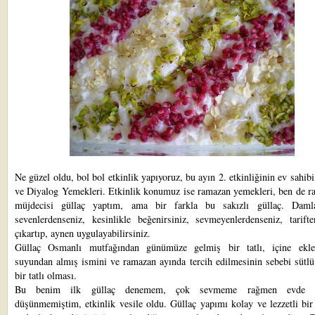
Ne güzel oldu, bol bol etkinlik yapıyoruz, bu ayın 2. etkinliğinin ev sahib
ve
Diyalog Yemekleri.
Etkinlik konumuz ise ramazan yemekleri, ben de r
müjdecisi güllaç yaptım, ama bir farkla bu sakızlı güllaç. Daml
sevenlerdenseniz, kesinlikle beğenirsiniz, sevmeyenlerdenseniz, tarifte
çıkartıp, aynen uygulayabilirsiniz.
Güllaç Osmanlı mutfağından günümüze gelmiş bir tatlı, içine ekl
suyundan almış ismini ve ramazan ayında tercih edilmesinin sebebi sütlü
bir tatlı olması.
Bu benim ilk güllaç denemem, çok sevmeme rağmen evde 
düşünmemiştim, etkinlik vesile oldu. Güllaç yapımı kolay ve lezzetli bir 