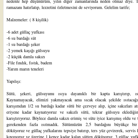
nedenle hep düşünürüm, yılın diğer zamanlarında neden olmaz diye. T
ramazanı hatırlatıp, lezzetini özletmesini de seviyorum. Gelelim tarife;
Malzemeler: ( 8 kişilik)
-6 adet güllaç yufkası
-6 su bardağı süt
-1 su bardağı şeker
-2 yemek kaşığı gülsuyu
-2 küçük damla sakızı
-File fındık, fıstık, badem
-Yarım marın teneleri
Yapılışı:
Sütü, şekeri, gülsuyunu ısıya dayanıklı bir kapta karıştırıp, ısı
Kaynamayacak, elimizi yakmayacak ama sıcak olacak şekilde ısıtacağı
karışımdan 1/2 su bardağı kadar sütü bir çezveye alıp, içine sakızları at
eriyene kadar kaynatıyoruz ve sakızlı sütü, tekrar gülsuyu eklediği
karıştırıyoruz. Böylece damla sakızı erimiş ve süte iyice karışmış oldu ve
gerekenden fazla ısıtmadık. Sütümüzün 2,5 bardağını büyükçe bir
döküyoruz ve güllaç yufkalarını tepsiye batırıp, ters yüz çevirerek, servis
koyuyoruz ve üzerine 1 kepçe kadar kalan sütten döküyoruz. 3 güllaç yuf