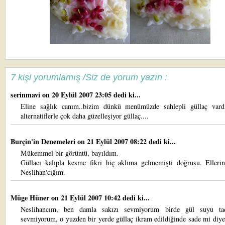
7 kişi yorumlamış /Siz de yorum yazın :
serinmavi
on 20 Eylül 2007 23:05 dedi ki...
Eline sağlık canım..bizim dünkü menümüzde sahlepli güllaç vardı
alternatiflerle çok daha güzelleşiyor güllaç....
Burçin'in Denemeleri
on 21 Eylül 2007 08:22 dedi ki...
Mükemmel bir görüntü, bayıldım.
Güllacı kalıpla kesme fikri hiç aklıma gelmemişti doğrusu. Ellerin
Neslihan'cığım.
Müge Hüner
on 21 Eylül 2007 10:42 dedi ki...
Neslihancım, ben damla sakızı sevmiyorum birde gül suyu tad
sevmiyorum, o yuzden bir yerde güllaç ikram edildiğinde sade mi diy