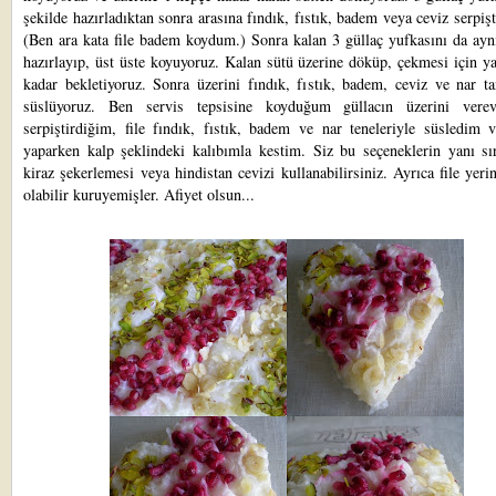
şekilde hazırladıktan sonra arasına fındık, fıstık, badem veya ceviz serpişt
(Ben ara kata file badem koydum.) Sonra kalan 3 güllaç yufkasını da ayn
hazırlayıp, üst üste koyuyoruz. Kalan sütü üzerine döküp, çekmesi için y
kadar bekletiyoruz. Sonra üzerini fındık, fıstık, badem, ceviz ve nar ta
süslüyoruz. Ben servis tepsisine koyduğum güllacın üzerini vere
serpiştirdiğim, file fındık, fıstık, badem ve nar teneleriyle süsledim 
yaparken kalp şeklindeki kalıbımla kestim. Siz bu seçeneklerin yanı sır
kiraz şekerlemesi veya hindistan cevizi kullanabilirsiniz. Ayrıca file yeri
olabilir kuruyemişler. Afiyet olsun...