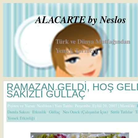
ALACARTE by Neslos
Türk ve Dünya Mutfağından
Yemek Tarifleri
RAMAZAN GELDİ, HOŞ GELD
SAKIZLI GÜLLAÇ
Pişiren ve Yazan:
Neslihan
| Yazı Tarihi: Perşembe, Eylül 20, 2007 |
Menü'de:
Damla Sakızı
,
Etkinlik
,
Güllaç
,
Nes Ouick (Çalışanlar İçin)
,
Sütlü Tatlılar
,
T
Yemek Etkinliği
|