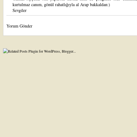
kurtulmaz canım, gönül rahatlığıyla al Arap bakkaldan:)
Sevgiler
Yorum Gönder