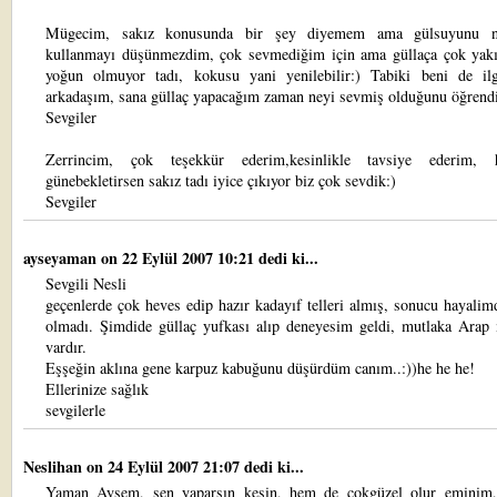
Mügecim, sakız konusunda bir şey diyemem ama gülsuyunu n
kullanmayı düşünmezdim, çok sevmediğim için ama güllaça çok yakı
yoğun olmuyor tadı, kokusu yani yenilebilir:) Tabiki beni de ilgi
arkadaşım, sana güllaç yapacağım zaman neyi sevmiş olduğunu öğrend
Sevgiler
Zerrincim, çok teşekkür ederim,kesinlikle tavsiye ederim, 
günebekletirsen sakız tadı iyice çıkıyor biz çok sevdik:)
Sevgiler
ayseyaman
on 22 Eylül 2007 10:21 dedi ki...
Sevgili Nesli
geçenlerde çok heves edip hazır kadayıf telleri almış, sonucu hayalim
olmadı. Şimdide güllaç yufkası alıp deneyesim geldi, mutlaka Arap 
vardır.
Eşşeğin aklına gene karpuz kabuğunu düşürdüm canım..:))he he he!
Ellerinize sağlık
sevgilerle
Neslihan
on 24 Eylül 2007 21:07 dedi ki...
Yaman Ayşem, sen yaparsın kesin, hem de çokgüzel olur eminim,