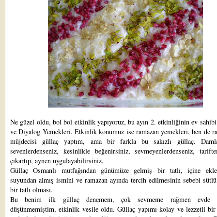
Ne güzel oldu, bol bol etkinlik yapıyoruz, bu ayın 2. etkinliğinin ev sahib
ve
Diyalog Yemekleri.
Etkinlik konumuz ise ramazan yemekleri, ben de r
müjdecisi güllaç yaptım, ama bir farkla bu sakızlı güllaç. Daml
sevenlerdenseniz, kesinlikle beğenirsiniz, sevmeyenlerdenseniz, tarifte
çıkartıp, aynen uygulayabilirsiniz.
Güllaç Osmanlı mutfağından günümüze gelmiş bir tatlı, içine ekl
suyundan almış ismini ve ramazan ayında tercih edilmesinin sebebi sütlü
bir tatlı olması.
Bu benim ilk güllaç denemem, çok sevmeme rağmen evde 
düşünmemiştim, etkinlik vesile oldu. Güllaç yapımı kolay ve lezzetli bir 