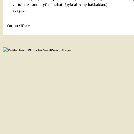
kurtulmaz canım, gönül rahatlığıyla al Arap bakkaldan:)
Sevgiler
Yorum Gönder