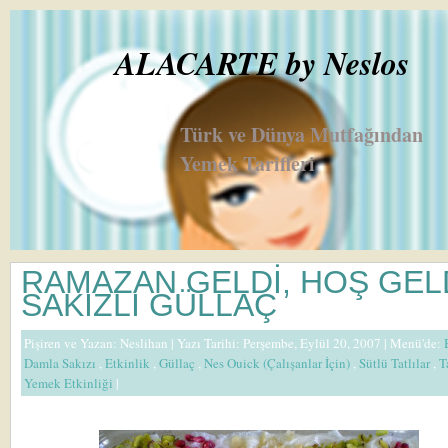
ALACARTE by Neslos
Türk ve Dünya Mutfağından
Yemek Tarifleri
RAMAZAN GELDİ, HOŞ GELD
SAKIZLI GÜLLAÇ
Pişiren ve Yazan:
Neslihan
| Yazı Tarihi: Perşembe, Eylül 20, 2007 |
Menü'de:
Damla Sakızı
,
Etkinlik
,
Güllaç
,
Nes Ouick (Çalışanlar İçin)
,
Sütlü Tatlılar
,
T
Yemek Etkinliği
|