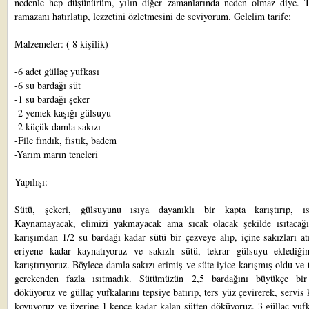
nedenle hep düşünürüm, yılın diğer zamanlarında neden olmaz diye. T
ramazanı hatırlatıp, lezzetini özletmesini de seviyorum. Gelelim tarife;
Malzemeler: ( 8 kişilik)
-6 adet güllaç yufkası
-6 su bardağı süt
-1 su bardağı şeker
-2 yemek kaşığı gülsuyu
-2 küçük damla sakızı
-File fındık, fıstık, badem
-Yarım marın teneleri
Yapılışı:
Sütü, şekeri, gülsuyunu ısıya dayanıklı bir kapta karıştırıp, ısı
Kaynamayacak, elimizi yakmayacak ama sıcak olacak şekilde ısıtacağı
karışımdan 1/2 su bardağı kadar sütü bir çezveye alıp, içine sakızları at
eriyene kadar kaynatıyoruz ve sakızlı sütü, tekrar gülsuyu eklediği
karıştırıyoruz. Böylece damla sakızı erimiş ve süte iyice karışmış oldu ve
gerekenden fazla ısıtmadık. Sütümüzün 2,5 bardağını büyükçe bir
döküyoruz ve güllaç yufkalarını tepsiye batırıp, ters yüz çevirerek, servis
koyuyoruz ve üzerine 1 kepçe kadar kalan sütten döküyoruz. 3 güllaç yuf