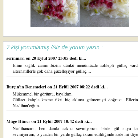
7 kişi yorumlamış /Siz de yorum yazın :
serinmavi
on 20 Eylül 2007 23:05 dedi ki...
Eline sağlık canım..bizim dünkü menümüzde sahlepli güllaç vardı
alternatiflerle çok daha güzelleşiyor güllaç....
Burçin'in Denemeleri
on 21 Eylül 2007 08:22 dedi ki...
Mükemmel bir görüntü, bayıldım.
Güllacı kalıpla kesme fikri hiç aklıma gelmemişti doğrusu. Ellerin
Neslihan'cığım.
Müge Hüner
on 21 Eylül 2007 10:42 dedi ki...
Neslihancım, ben damla sakızı sevmiyorum birde gül suyu tad
sevmiyorum, o yuzden bir yerde güllaç ikram edildiğinde sade mi diy