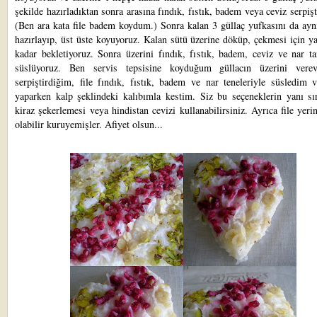
şekilde hazırladıktan sonra arasına fındık, fıstık, badem veya ceviz serpişt
(Ben ara kata file badem koydum.) Sonra kalan 3 güllaç yufkasını da ayn
hazırlayıp, üst üste koyuyoruz. Kalan sütü üzerine döküp, çekmesi için y
kadar bekletiyoruz. Sonra üzerini fındık, fıstık, badem, ceviz ve nar ta
süslüyoruz. Ben servis tepsisine koyduğum güllacın üzerini vere
serpiştirdiğim, file fındık, fıstık, badem ve nar teneleriyle süsledim 
yaparken kalp şeklindeki kalıbımla kestim. Siz bu seçeneklerin yanı sır
kiraz şekerlemesi veya hindistan cevizi kullanabilirsiniz. Ayrıca file yeri
olabilir kuruyemişler. Afiyet olsun...