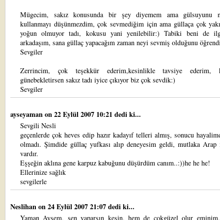
Mügecim, sakız konusunda bir şey diyemem ama gülsuyunu n
kullanmayı düşünmezdim, çok sevmediğim için ama güllaça çok yakı
yoğun olmuyor tadı, kokusu yani yenilebilir:) Tabiki beni de ilgi
arkadaşım, sana güllaç yapacağım zaman neyi sevmiş olduğunu öğrend
Sevgiler
Zerrincim, çok teşekkür ederim,kesinlikle tavsiye ederim, 
günebekletirsen sakız tadı iyice çıkıyor biz çok sevdik:)
Sevgiler
ayseyaman
on 22 Eylül 2007 10:21 dedi ki...
Sevgili Nesli
geçenlerde çok heves edip hazır kadayıf telleri almış, sonucu hayalim
olmadı. Şimdide güllaç yufkası alıp deneyesim geldi, mutlaka Arap 
vardır.
Eşşeğin aklına gene karpuz kabuğunu düşürdüm canım..:))he he he!
Ellerinize sağlık
sevgilerle
Neslihan
on 24 Eylül 2007 21:07 dedi ki...
Yaman Ayşem, sen yaparsın kesin, hem de çokgüzel olur eminim,