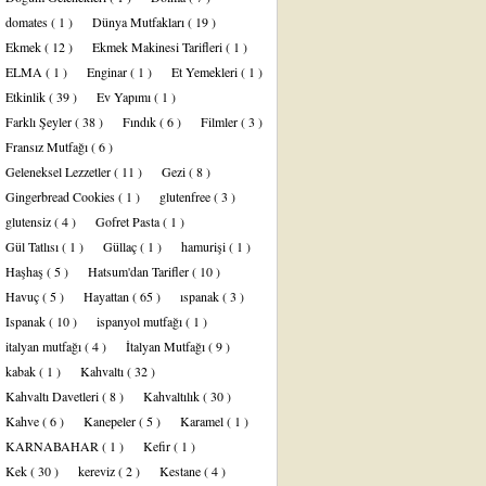
domates
( 1 )
Dünya Mutfakları
( 19 )
Ekmek
( 12 )
Ekmek Makinesi Tarifleri
( 1 )
ELMA
( 1 )
Enginar
( 1 )
Et Yemekleri
( 1 )
Etkinlik
( 39 )
Ev Yapımı
( 1 )
Farklı Şeyler
( 38 )
Fındık
( 6 )
Filmler
( 3 )
Fransız Mutfağı
( 6 )
Geleneksel Lezzetler
( 11 )
Gezi
( 8 )
Gingerbread Cookies
( 1 )
glutenfree
( 3 )
glutensiz
( 4 )
Gofret Pasta
( 1 )
Gül Tatlısı
( 1 )
Güllaç
( 1 )
hamurişi
( 1 )
Haşhaş
( 5 )
Hatsum'dan Tarifler
( 10 )
Havuç
( 5 )
Hayattan
( 65 )
ıspanak
( 3 )
Ispanak
( 10 )
ispanyol mutfağı
( 1 )
italyan mutfağı
( 4 )
İtalyan Mutfağı
( 9 )
kabak
( 1 )
Kahvaltı
( 32 )
Kahvaltı Davetleri
( 8 )
Kahvaltılık
( 30 )
Kahve
( 6 )
Kanepeler
( 5 )
Karamel
( 1 )
KARNABAHAR
( 1 )
Kefir
( 1 )
Kek
( 30 )
kereviz
( 2 )
Kestane
( 4 )