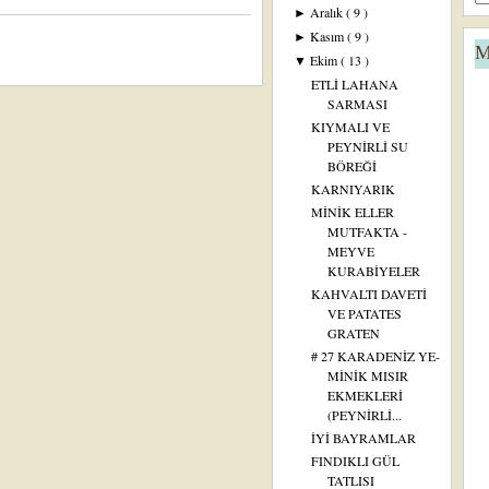
Aralık
( 9 )
►
Kasım
( 9 )
►
M
Ekim
( 13 )
▼
ETLİ LAHANA
SARMASI
KIYMALI VE
PEYNİRLİ SU
BÖREĞİ
KARNIYARIK
MİNİK ELLER
MUTFAKTA -
MEYVE
KURABİYELER
KAHVALTI DAVETİ
VE PATATES
GRATEN
# 27 KARADENİZ YE-
MİNİK MISIR
EKMEKLERİ
(PEYNİRLİ...
İYİ BAYRAMLAR
FINDIKLI GÜL
TATLISI