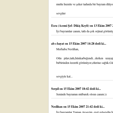
mutlu huzulu ve şeker tadında bir bayram diliy
sevgiler
Esra (Acemi Şef- Dikiş Keyfi)
on 13 Ekim 2007 2
İyi bayramlar canım, tatlı da çok orjinal görünüy
ab-ı hayat
on 15 Ekim 2007 14:28 dedi ki...
Merhaba Neslihan,
Otlu pilav,tatlı,hünkarbeğendi...derken uzay
birbirinden lezzetli görünüyor,ellerine sağlık.Gül
sevgiyle kal...
Serpil
on 15 Ekim 2007 18:42 dedi ki...
Seninde bayramın mübarek olsun canım:))
Neslihan
on 15 Ekim 2007 21:42 dedi ki...
İyi bayramlar Yaman Ayşecim, evet gelseydin bu