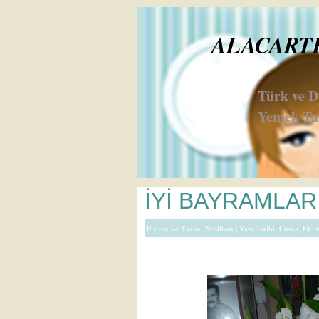
ALACARTE 
Türk ve 
Yemek Tar
İYİ BAYRAMLAR
Pişiren ve Yazan:
Neslihan
| Yazı Tarihi: Cuma, Eki