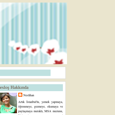
esloş Hakkında
Neslihan
Artık İstanbul'lu, yemek yapmaya,
öğrenmeye, gezmeye, okumaya ve
paylaşmaya meraklı, MSA mezunu,