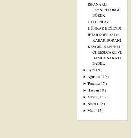
ISPANAKLI,
PEYNİRLİ ÖRGÜ
BÖREK
OTLU PİLAV
HÜNKAR BEĞENDİ
İFTAR SOFRASI ve
KABAK BORANİ
KEVGİR- KAVUNLU
CHEESECAKE VE
DAMLA SAKIZLI,
BADE...
Eylül
( 9 )
►
Ağustos
( 10 )
►
Temmuz
( 7 )
►
Haziran
( 8 )
►
Mayıs
( 13 )
►
Nisan
( 12 )
►
Mart
( 17 )
►