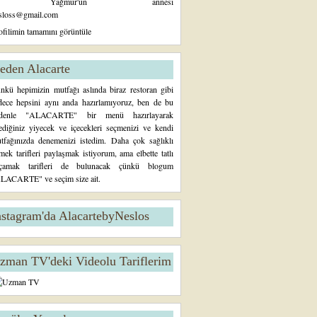
Yağmur'un annesi
sloss@gmail.com
ofilimin tamamını görüntüle
eden Alacarte
nkü hepimizin mutfağı aslında biraz restoran gibi
dece hepsini aynı anda hazırlamıyoruz, ben de bu
denle "ALACARTE" bir menü hazırlayarak
tediğiniz yiyecek ve içecekleri seçmenizi ve kendi
tfağınızda denemenizi istedim. Daha çok sağlıklı
mek tarifleri paylaşmak istiyorum, ama elbette tatlı
çamak tarifleri de bulunacak çünkü blogum
LACARTE" ve seçim size ait.
nstagram'da AlacartebyNeslos
zman TV'deki Videolu Tariflerim