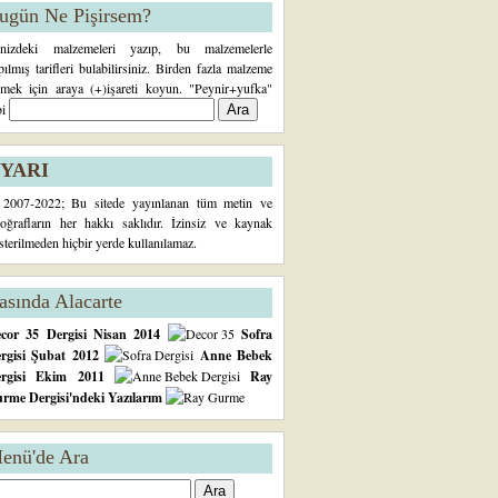
ugün Ne Pişirsem?
inizdeki malzemeleri yazıp, bu malzemelerle
pılmış tarifleri bulabilirsiniz. Birden fazla malzeme
rmek için araya (+)işareti koyun. "Peynir+yufka"
bi
YARI
2007-2022; Bu sitede yayınlanan tüm metin ve
toğrafların her hakkı saklıdır. İzinsiz ve kaynak
sterilmeden hiçbir yerde kullanılamaz.
asında Alacarte
cor 35 Dergisi Nisan 2014
Sofra
rgisi Şubat 2012
Anne Bebek
ergisi Ekim 2011
Ray
rme Dergisi'ndeki Yazılarım
enü'de Ara