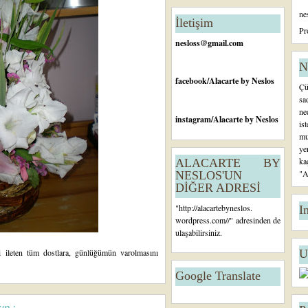
n
ne
c
İletişim
e
Pr
ki
nesloss@gmail.com
K
a
N
yı
facebook
/Alacarte by Neslos
Çü
t
sa
ne
instagram
/Alacarte by Neslos
is
mu
ye
ka
ALACARTE BY
"A
NESLOS'UN
DİĞER ADRESİ
"
http://alacartebyneslos.
I
wordpress.com/
/" adresinden de
ulaşabilirsiniz.
ni ileten tüm dostlara, günlüğümün varolmasını
U
Google Translate
ın :