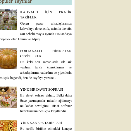
opüler Yayınlar
KAHVALTI İÇİN PRATİK
TARİFLER
Geçen pazar arkadaşlarımızı
kahvaltıya davet ettik, aslında davetin
asıl sebebi mayıs ayında Hollanda'ya
rleşecek olan Evrim ve Alpay ...
PORTAKALLI HİNDİSTAN
CEVİZLİ KEK
Bu keki son zamanlarda sık sık
yaptım, farklı konuklarıma ve
arkadaşlarıma tatdırdım ve yiyenlerin
psi çok beğendi, ben de sayfaya yazılac...
YİNE BİR DAVET SOFRASI
Bir davet sofrası daha... Belki daha
önce yazmışımdır misafir ağılamayı
ne kadar sevdiğimi, süslü sofralar
hazırlamanın beni çok keyiflendir...
YİNE KANEPE TARİFLERİ
Bu tarifle birlikte elimdeki kanepe