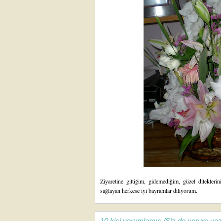
Ziyaretine gittiğim, gidemediğim, güzel dilekleri
sağlayan herkese iyi bayramlar diliyorum.
10 kişi yorumlamış /Siz de yorum yaz