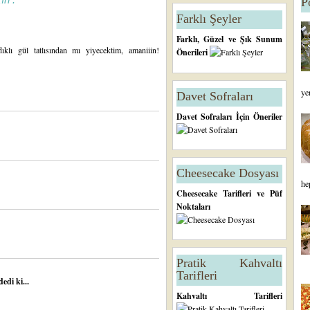
P
Farklı Şeyler
Farklı, Güzel ve Şık Sunum
klı gül tatlısından mı yiyecektim, amaniiin!
Önerileri
ye
Davet Sofraları
Davet Sofraları İçin Öneriler
Cheesecake Dosyası
he
Cheesecake Tarifleri ve Püf
Noktaları
Pratik Kahvaltı
Tarifleri
edi ki...
Kahvaltı Tarifleri