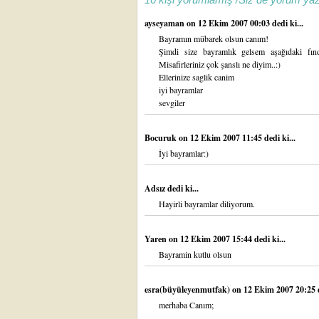
ayseyaman
on 12 Ekim 2007 00:03 dedi ki...
Bayramın mübarek olsun canım!
Şimdi size bayramlık gelsem aşağıdaki fındı
Misafirleriniz çok şanslı ne diyim..:)
Ellerinize saglik canim
iyi bayramlar
sevgiler
Bocuruk
on 12 Ekim 2007 11:45 dedi ki...
İyi bayramlar:)
Adsız dedi ki...
Hayirli bayramlar diliyorum.
Yaren
on 12 Ekim 2007 15:44 dedi ki...
Bayramin kutlu olsun
esra(büyüleyenmutfak)
on 12 Ekim 2007 20:25 d
merhaba Canım;