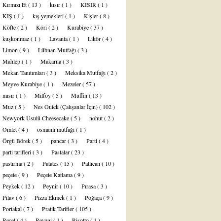
Kırmızı Et
( 13 )
kısır
( 1 )
KISIR
( 1 )
KIŞ
( 1 )
kış yemekleri
( 1 )
Kişler
( 8 )
Köfte
( 2 )
Köri
( 2 )
Kurabiye
( 37 )
kuşkonmaz
( 1 )
Lavanta
( 1 )
Likör
( 4 )
Limon
( 9 )
Lübnan Mutfağı
( 3 )
Mahlep
( 1 )
Makarna
( 3 )
Mekan Tanıtımları
( 3 )
Meksika Mutfağı
( 2 )
Meyve Kurabiye
( 1 )
Mezeler
( 57 )
mısır
( 1 )
Milföy
( 5 )
Muffin
( 13 )
Muz
( 5 )
Nes Ouick (Çalışanlar İçin)
( 102 )
Newyork Usulü Cheesecake
( 5 )
nohut
( 2 )
Omlet
( 4 )
osmanlı mutfağı
( 1 )
Örgü Börek
( 5 )
pancar
( 3 )
Parti
( 4 )
parti tarifleri
( 3 )
Pastalar
( 23 )
pastırma
( 2 )
Patates
( 15 )
Patlıcan
( 10 )
peçete
( 9 )
Peçete Katlama
( 9 )
Peykek
( 12 )
Peynir
( 10 )
Pırasa
( 3 )
Pilav
( 6 )
Pizza Ekmek
( 1 )
Poğaça
( 9 )
Portakal
( 7 )
Pratik Tarifler
( 105 )
Reçel
( 4 )
Revani
( 1 )
Risotto
( 1 )