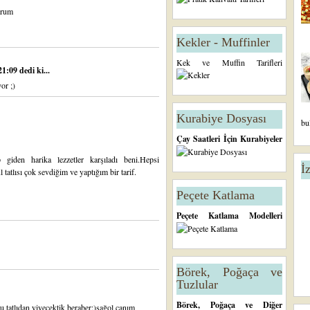
orum
Kekler - Muffinler
Kek ve Muffin Tarifleri
1:09 dedi ki...
or ;)
Kurabiye Dosyası
bu
Çay Saatleri İçin Kurabiyeler
ıp giden harika lezzetler karşıladı beni.Hepsi
İ
 tatlısı çok sevdiğim ve yaptığım bir tarif.
Peçete Katlama
Peçete Katlama Modelleri
Börek, Poğaça ve
Tuzlular
Börek, Poğaça ve Diğer
 tatlıdan yiyecektik beraber:)sağol canım