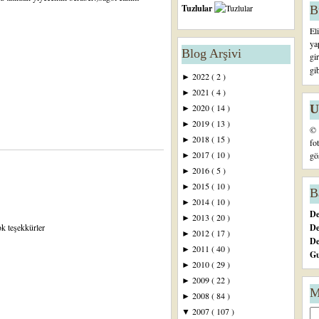
Tuzlular
B
El
ya
Blog Arşivi
gi
gi
2022
( 2 )
►
2021
( 4 )
►
U
2020
( 14 )
►
2019
( 13 )
►
© 
2018
( 15 )
►
fo
2017
( 10 )
gö
►
2016
( 5 )
►
2015
( 10 )
►
B
2014
( 10 )
►
De
2013
( 20 )
►
De
k teşekkürler
2012
( 17 )
►
D
2011
( 40 )
►
Gu
2010
( 29 )
►
2009
( 22 )
►
M
2008
( 84 )
►
2007
( 107 )
▼