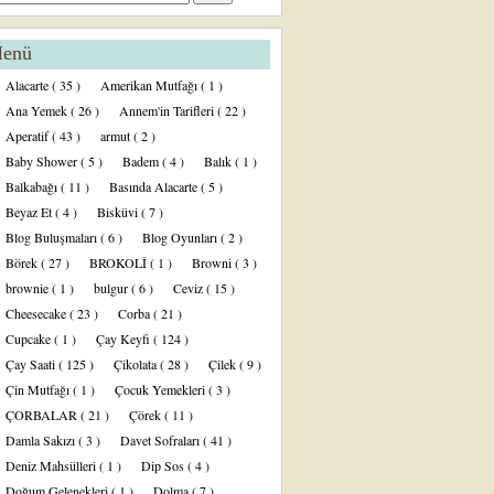
enü
Alacarte
( 35 )
Amerikan Mutfağı
( 1 )
Ana Yemek
( 26 )
Annem'in Tarifleri
( 22 )
Aperatif
( 43 )
armut
( 2 )
Baby Shower
( 5 )
Badem
( 4 )
Balık
( 1 )
Balkabağı
( 11 )
Basında Alacarte
( 5 )
Beyaz Et
( 4 )
Bisküvi
( 7 )
Blog Buluşmaları
( 6 )
Blog Oyunları
( 2 )
Börek
( 27 )
BROKOLİ
( 1 )
Browni
( 3 )
brownie
( 1 )
bulgur
( 6 )
Ceviz
( 15 )
Cheesecake
( 23 )
Corba
( 21 )
Cupcake
( 1 )
Çay Keyfi
( 124 )
Çay Saati
( 125 )
Çikolata
( 28 )
Çilek
( 9 )
Çin Mutfağı
( 1 )
Çocuk Yemekleri
( 3 )
ÇORBALAR
( 21 )
Çörek
( 11 )
Damla Sakızı
( 3 )
Davet Sofraları
( 41 )
Deniz Mahsülleri
( 1 )
Dip Sos
( 4 )
Doğum Gelenekleri
( 1 )
Dolma
( 7 )