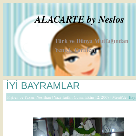
ALACARTE by Neslos
Türk ve Dünya Mutfağından
Yemek Tarifleri
İYİ BAYRAMLAR
Pişiren ve Yazan:
Neslihan
| Yazı Tarihi: Cuma, Ekim 12, 2007 |
Menü'de:
Hay