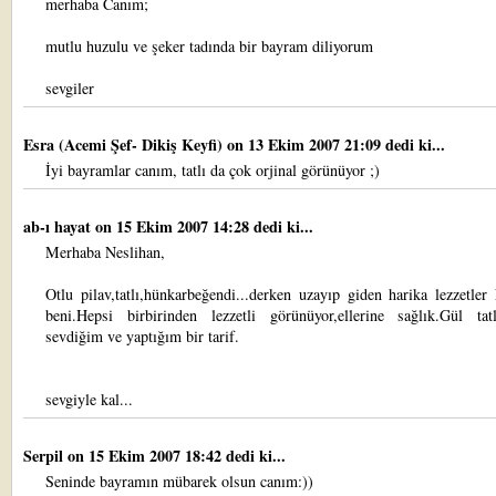
merhaba Canım;
mutlu huzulu ve şeker tadında bir bayram diliyorum
sevgiler
Esra (Acemi Şef- Dikiş Keyfi)
on 13 Ekim 2007 21:09 dedi ki...
İyi bayramlar canım, tatlı da çok orjinal görünüyor ;)
ab-ı hayat
on 15 Ekim 2007 14:28 dedi ki...
Merhaba Neslihan,
Otlu pilav,tatlı,hünkarbeğendi...derken uzayıp giden harika lezzetler 
beni.Hepsi birbirinden lezzetli görünüyor,ellerine sağlık.Gül tat
sevdiğim ve yaptığım bir tarif.
sevgiyle kal...
Serpil
on 15 Ekim 2007 18:42 dedi ki...
Seninde bayramın mübarek olsun canım:))