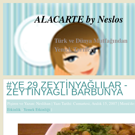
ALACARTE by Neslos
Türk ve Dünya Mutfağından
Yemek Tarifleri
#YE 29 ZEYTİNYAĞLILAR -
ZEYTİNYAĞLI BARBUNYA
Pişiren ve Yazan:
Neslihan
| Yazı Tarihi: Cumartesi, Aralık 15, 2007 |
Menü'de
Etkinlik
,
Yemek Etkinliği
|