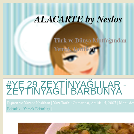
ALACARTE by Neslos
Türk ve Dünya Mutfağından
Yemek Tarifleri
#YE 29 ZEYTİNYAĞLILAR -
ZEYTİNYAĞLI BARBUNYA
Pişiren ve Yazan:
Neslihan
| Yazı Tarihi: Cumartesi, Aralık 15, 2007 |
Menü'de
Etkinlik
,
Yemek Etkinliği
|