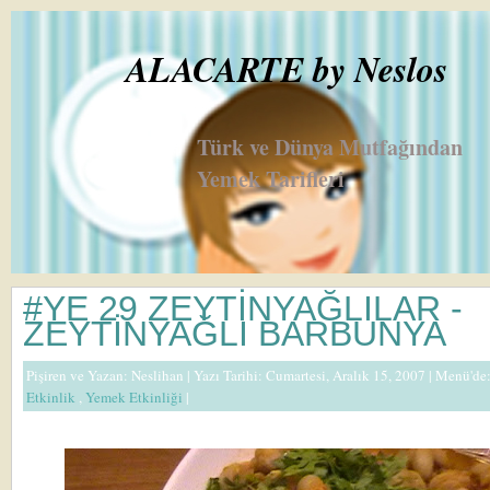
ALACARTE by Neslos
Türk ve Dünya Mutfağından
Yemek Tarifleri
#YE 29 ZEYTİNYAĞLILAR -
ZEYTİNYAĞLI BARBUNYA
Pişiren ve Yazan:
Neslihan
| Yazı Tarihi: Cumartesi, Aralık 15, 2007 |
Menü'de
Etkinlik
,
Yemek Etkinliği
|