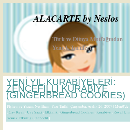
ALACARTE by Neslos
Türk ve Dünya Mutfağından
Yemek Tarifleri
YENİ YIL KURABİYELERİ:
ZENCEFİLLİ KURABİYE
(GINGERBREAD COOKIES)
Pişiren ve Yazan:
Neslihan
| Yazı Tarihi: Çarşamba, Aralık 26, 2007 |
Menü'de
,
Çay Keyfi
,
Çay Saati
,
Etkinlik
,
Gingerbread Cookies
,
Kurabiye
,
Royal Ici
Yemek Etkinliği
,
Zencefil
|