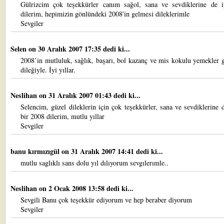
Gülrizcim çok teşekkürler canım sağol, sana ve sevdiklerine de iy
dilerim, hepimizin gönlündeki 2008'in gelmesi dileklerimle
Sevgiler
Selen
on 30 Aralık 2007 17:35 dedi ki...
2008’in mutluluk, sağlık, başarı, bol kazanç ve mis kokulu yemekler 
dileğiyle. İyi yıllar.
Neslihan
on 31 Aralık 2007 01:43 dedi ki...
Selencim, güzel dileklerin için çok teşekkürler, sana ve sevdiklerine 
bir 2008 dilerim, mutlu yıllar
Sevgiler
banu kırmızıgül
on 31 Aralık 2007 14:41 dedi ki...
mutlu saglıklı sans dolu yıl dılıyorum sevgılerımle..
Neslihan
on 2 Ocak 2008 13:58 dedi ki...
Sevgili Banu çok teşekkür ediyorum ve hep beraber diyorum
Sevgiler