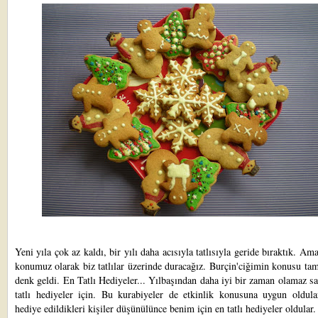
Yeni yıla çok az kaldı, bir yılı daha acısıyla tatlısıyla geride bıraktık. Ama
konumuz olarak biz tatlılar üzerinde duracağız.
Burçin'ciğimin
konusu tam
denk geldi.
En Tatlı Hediyeler
... Yılbaşından daha iyi bir zaman olamaz s
tatlı hediyeler için. Bu kurabiyeler de etkinlik konusuna uygun oldular
hediye edildikleri kişiler düşünülünce benim için en tatlı hediyeler oldula