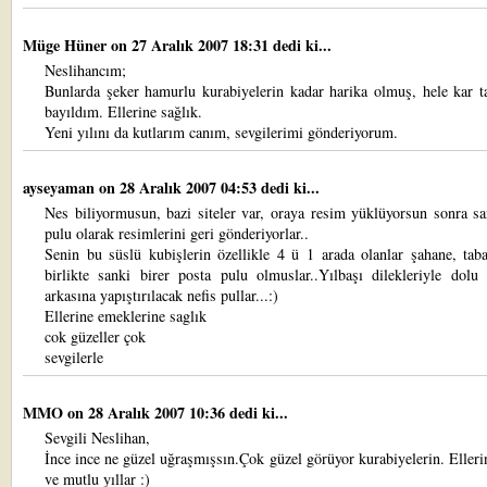
Müge Hüner
on 27 Aralık 2007 18:31 dedi ki...
Neslihancım;
Bunlarda şeker hamurlu kurabiyelerin kadar harika olmuş, hele kar t
bayıldım. Ellerine sağlık.
Yeni yılını da kutlarım canım, sevgilerimi gönderiyorum.
ayseyaman
on 28 Aralık 2007 04:53 dedi ki...
Nes biliyormusun, bazi siteler var, oraya resim yüklüyorsun sonra s
pulu olarak resimlerini geri gönderiyorlar..
Senin bu süslü kubişlerin özellikle 4 ü 1 arada olanlar şahane, taba
birlikte sanki birer posta pulu olmuslar..Yılbaşı dilekleriyle dolu 
arkasına yapıştırılacak nefis pullar...:)
Ellerine emeklerine saglık
cok güzeller çok
sevgilerle
MMO
on 28 Aralık 2007 10:36 dedi ki...
Sevgili Neslihan,
İnce ince ne güzel uğraşmışsın.Çok güzel görüyor kurabiyelerin. Elleri
ve mutlu yıllar :)