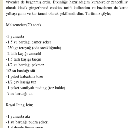
yiyenler de beğenmişlerdir. Etkinliğe hazırladığım kurabiyeler zencefilliy
olarak klasik gingerbread cookies tarifi kullandım ve bazılarını da kar
yılbaşı çamı ve kar tanesi olarak şekillendirdim. Tarifimiz şöyle;
Malzemeler:(70 adet)
-3 yumurta
-1,5 su bardağı esmer şeker
-250 gr tereyağ (oda sıcaklığında)
-2 tatlı kaşığı zencefil
-1,5 tatlı kaşığı tarçın
-1/2 su bardağı pekmez
1/2 su bardağı süt
-1 paket kabartma tozu
-1/2 çay kaşığı tuz
-1 paket vanilyalı puding (toz halde)
-7 su bardağı un
Royal Icing İçin;
-1 yumurta akı
-1 su bardağı pudra şekeri
-3-4 damla limon suyu