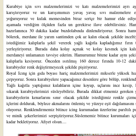
Kurabiye için sıvı malzemelerimizi ve katı malzemelerimizi ayrı ay
karıştırıyoruz ve un karışımımızı yavaş yavaş sıvı malzemelere e
yoğuruyoruz ve kulak memesinden biraz sertçe bir hamur elde ediy
aşamada verdiğim ölçüden fazla un gerekirse ilave edebilirsiniz. H
hazırlanınca 30 dakika kadar buzdolabında dinlendiriyoruz. Sonra ha
bölerek, merdane ile yarım santimden çok az kalın olacak şekilde incelt
istediğimiz kalıplarla şekil vererek yağlı kağıtla kapladığımız fırın t
yerleştiriyoruz. Burada daha kolay açmak ve kolay kesmek için kalı
merdaneyi unlamanızı tavsiye ederim. Hamurumuz bitene kadar aynı şekil
kalıplarla kesiyoruz. Önceden ısıtılmış 160 derece fırında 10-12 daki
kurabiyeler renk değiştirmeyecek şekilde pişiriyoruz.
Royal Icıng için gıda boyası hariç malzemelerimizi mikserle yüksek hız
çırpıyoruz. Sonra kurabiyelere yapacağımız desenlere göre bölüp, renklend
Yağlı kağıtla yaptığımız kulahların içine koyup, uçlarını ince kesip, k
sıkarak kurabiyelerimizi süsleyebiliriz. Burada dikkat etmemiz gereken 
kurabiyelerin kenarlarını sınır olacak şekilde istediğimiz renkle çizm
içlerini doldurak, böylece akmalarını önlemiş ve yüzeye eşit dağılamasını
oluyoruz. Renklendirmemiz bitince icing kurumadan üzerlerine parıltılı pı
ve minik şekerlerimizi serpiştiriyoruz.Süslememiz bitince kurumaları iç
kadar bekletiyoruz. Afiyet olsun....