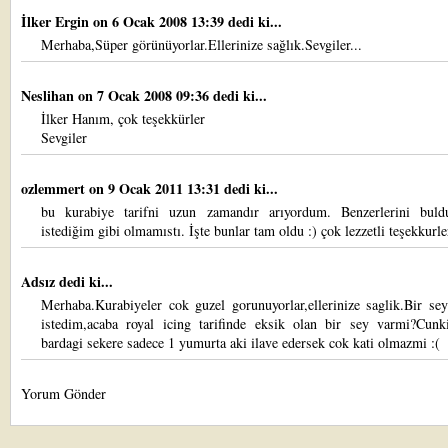
İlker Ergin
on 6 Ocak 2008 13:39 dedi ki...
Merhaba,Süper görünüyorlar.Ellerinize sağlık.Sevgiler...
Neslihan
on 7 Ocak 2008 09:36 dedi ki...
İlker Hanım, çok teşekkürler
Sevgiler
ozlemmert
on 9 Ocak 2011 13:31 dedi ki...
bu kurabiye tarifni uzun zamandır arıyordum. Benzerlerini bu
istediğim gibi olmamıstı. İşte bunlar tam oldu :) çok lezzetli teşekkurle
Adsız dedi ki...
Merhaba.Kurabiyeler cok guzel gorunuyorlar,ellerinize saglik.Bir se
istedim,acaba royal icing tarifinde eksik olan bir sey varmi?Cunk
bardagi sekere sadece 1 yumurta aki ilave edersek cok kati olmazmi :(
Yorum Gönder