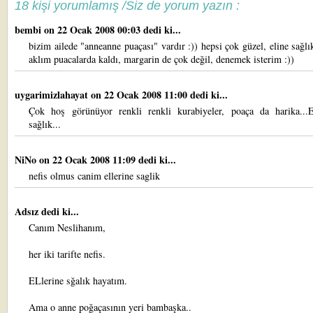
18 kişi yorumlamış /Siz de yorum yazın :
bembi
on 22 Ocak 2008 00:03 dedi ki...
bizim ailede "anneanne puaçası" vardır :)) hepsi çok güzel, eline sağl
aklım puacalarda kaldı, margarin de çok değil, denemek isterim :))
uygarimizlahayat
on 22 Ocak 2008 11:00 dedi ki...
Çok hoş görünüyor renkli renkli kurabiyeler, poaça da harika...El
sağlık...
NiNo
on 22 Ocak 2008 11:09 dedi ki...
nefis olmus canim ellerine saglik
Adsız dedi ki...
Canım Neslihanım,
her iki tarifte nefis.
ELlerine sğalık hayatım.
Ama o anne poğaçasının yeri bambaşka..