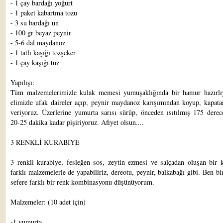
- 1 çay bardağı yoğurt
- 1 paket kabartma tozu
- 3 su bardağı un
- 100 gr beyaz peynir
- 5-6 dal maydanoz
- 1 tatlı kaşığı tozşeker
- 1 çay kaşığı tuz
Yapılışı:
Tüm malzemelerimizle kulak memesi yumuşaklığında bir hamur hazırlı
elimizle ufak daireler açıp, peynir maydanoz karışımından koyup, kapata
veriyoruz. Üzerlerine yumurta sarısı sürüp, önceden ısıtılmış 175 derec
20-25 dakika kadar pişiriyoruz. Afiyet olsun....
3 RENKLİ KURABİYE
3 renkli kurabiye, fesleğen sos, zeytin ezmesi ve salçadan oluşan bir k
farklı malzemelerle de yapabiliriz, dereotu, peynir, balkabağı gibi. Ben bi
sefere farklı bir renk kombinasyonu düşünüyorum.
Malzemeler: (10 adet için)
-1 yumurta