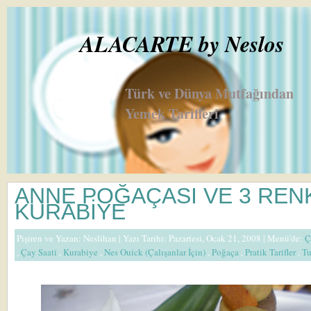
ALACARTE by Neslos
Türk ve Dünya Mutfağından
Yemek Tarifleri
ANNE POĞAÇASI VE 3 REN
KURABİYE
Pişiren ve Yazan:
Neslihan
| Yazı Tarihi: Pazartesi, Ocak 21, 2008 |
Menü'de:
Ç
,
Çay Saati
,
Kurabiye
,
Nes Ouick (Çalışanlar İçin)
,
Poğaça
,
Pratik Tarifler
,
Tu