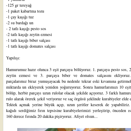
-125 gr tereyağ
-1 paket kabartma tozu
-1 çay kaşığı tuz
-2 su bardağı un
- 2 tatlı kaşığı pesto sos
-2 tatlı kaşığı zeytin ezmesi
-1 tatlı kaşığı biber salçası
-1 tatlı kaşığı domates salçası
Yapılışı:
Hamurumuz hazır olunca 3 eşit parçaya bölüyoruz. 1. parçaya pesto sos, 
zeytin ezmesi ve 3. parçaya biber ve domates salçasını ekliyoru
parçalarımız biraz yumuşayacak bu nedenle tekrar eski kıvamına getirmek
miktarda un ekleyerek yeniden yoğuruyoruz. Sonra hamurlarımızı 10 eşit
bölüp, herbir parçayı uzun rulolar olacak şekilde açıyoruz. 3 farklı hamur
rulo alarak örerek şekil veriyoruz ve saç örgüsü şeklinde kurabiyeler elde 
Tektek açmak yerine büyük açıp, uzun şeritler keserek de yapabiliriz.
kağıdı serdiğimiz fırın tepsisine kurabiyelerimizi yerleştirip, önceden ıs
160 derece fırında 20 dakika pişiryoruz. Afiyet olsun...