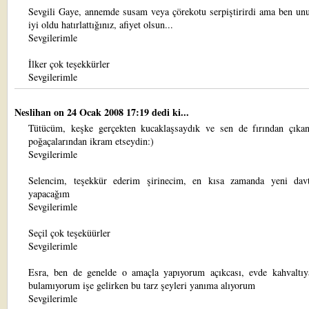
Sevgili Gaye, annemde susam veya çörekotu serpiştirirdi ama ben u
iyi oldu hatırlattığınız, afiyet olsun...
Sevgilerimle
İlker çok teşekkürler
Sevgilerimle
Neslihan
on 24 Ocak 2008 17:19 dedi ki...
Tütücüm, keşke gerçekten kucaklaşsaydık ve sen de fırından çıkan
poğaçalarından ikram etseydin:)
Sevgilerimle
Selencim, teşekkür ederim şirinecim, en kısa zamanda yeni davt
yapacağım
Sevgilerimle
Seçil çok teşeküürler
Sevgilerimle
Esra, ben de genelde o amaçla yapıyorum açıkcası, evde kahvaltı
bulamıyorum işe gelirken bu tarz şeyleri yanıma alıyorum
Sevgilerimle