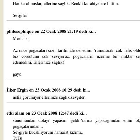
Harika olmuslar, ellerine saglik. Renkli kurabiyelere bittim.
Sevgiler
philosophique
on 22 Ocak 2008 21:19 dedi ki...
Merhaba,
Az once pogacalari sizin tarifinizle denedim. Yumusacik, cok nefis old
biz coreotunu cok seviyoruz, pogacalarin uzerine bir miktar s
edemedim. Ellerinize saglik!
gaye
İlker Ergin
on 23 Ocak 2008 10:29 dedi ki...
nefis görünüyor.ellerinize sağlık.sevgiler.
etki alanı
on 23 Ocak 2008 12:47 dedi ki...
sunumundan dolayı yapasım geldi,Yarına yapacağımdan emin ol
poğaçalarından...
Sevgiyle kucaklıyorum hamarat kızımı..
TüTü