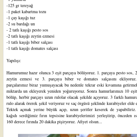
-125 gr tereyağ
-1 paket kabartma tozu
-1 çay kaşığı tuz
-2 su bardağı un
- 2 tatlı kaşığı pesto sos
-2 tatlı kaşığı zeytin ezmesi
-1 tatlı kaşığı biber salçası
-1 tatlı kaşığı domates salçası
Yapılışı:
Hamurumuz hazır olunca 3 eşit parçaya bölüyoruz. 1. parçaya pesto sos, 
zeytin ezmesi ve 3. parçaya biber ve domates salçasını ekliyoru
parçalarımız biraz yumuşayacak bu nedenle tekrar eski kıvamına getirmek
miktarda un ekleyerek yeniden yoğuruyoruz. Sonra hamurlarımızı 10 eşit
bölüp, herbir parçayı uzun rulolar olacak şekilde açıyoruz. 3 farklı hamur
rulo alarak örerek şekil veriyoruz ve saç örgüsü şeklinde kurabiyeler elde 
Tektek açmak yerine büyük açıp, uzun şeritler keserek de yapabiliriz.
kağıdı serdiğimiz fırın tepsisine kurabiyelerimizi yerleştirip, önceden ıs
160 derece fırında 20 dakika pişiryoruz. Afiyet olsun...