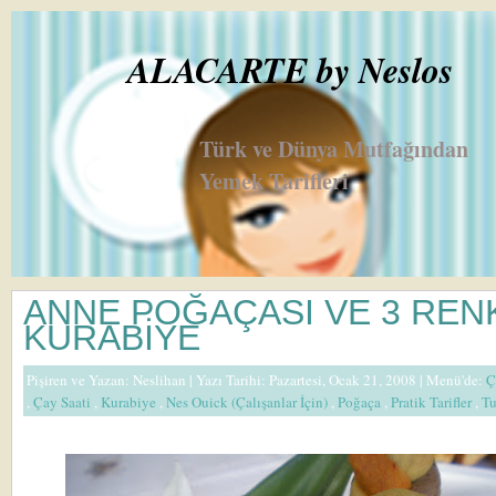
ALACARTE by Neslos
Türk ve Dünya Mutfağından
Yemek Tarifleri
ANNE POĞAÇASI VE 3 REN
KURABİYE
Pişiren ve Yazan:
Neslihan
| Yazı Tarihi: Pazartesi, Ocak 21, 2008 |
Menü'de:
Ç
,
Çay Saati
,
Kurabiye
,
Nes Ouick (Çalışanlar İçin)
,
Poğaça
,
Pratik Tarifler
,
Tu