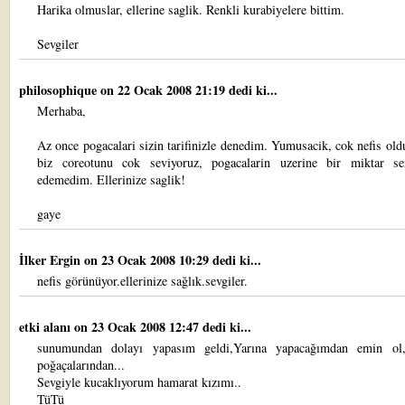
Harika olmuslar, ellerine saglik. Renkli kurabiyelere bittim.
Sevgiler
philosophique
on 22 Ocak 2008 21:19 dedi ki...
Merhaba,
Az once pogacalari sizin tarifinizle denedim. Yumusacik, cok nefis old
biz coreotunu cok seviyoruz, pogacalarin uzerine bir miktar s
edemedim. Ellerinize saglik!
gaye
İlker Ergin
on 23 Ocak 2008 10:29 dedi ki...
nefis görünüyor.ellerinize sağlık.sevgiler.
etki alanı
on 23 Ocak 2008 12:47 dedi ki...
sunumundan dolayı yapasım geldi,Yarına yapacağımdan emin ol
poğaçalarından...
Sevgiyle kucaklıyorum hamarat kızımı..
TüTü