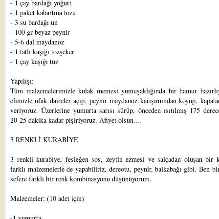
- 1 çay bardağı yoğurt
- 1 paket kabartma tozu
- 3 su bardağı un
- 100 gr beyaz peynir
- 5-6 dal maydanoz
- 1 tatlı kaşığı tozşeker
- 1 çay kaşığı tuz
Yapılışı:
Tüm malzemelerimizle kulak memesi yumuşaklığında bir hamur hazırlı
elimizle ufak daireler açıp, peynir maydanoz karışımından koyup, kapata
veriyoruz. Üzerlerine yumurta sarısı sürüp, önceden ısıtılmış 175 derec
20-25 dakika kadar pişiriyoruz. Afiyet olsun....
3 RENKLİ KURABİYE
3 renkli kurabiye, fesleğen sos, zeytin ezmesi ve salçadan oluşan bir k
farklı malzemelerle de yapabiliriz, dereotu, peynir, balkabağı gibi. Ben bi
sefere farklı bir renk kombinasyonu düşünüyorum.
Malzemeler: (10 adet için)
-1 yumurta