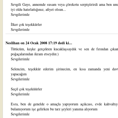
Sevgili Gaye, annemde susam veya çörekotu serpiştirirdi ama ben u
iyi oldu hatırlattığınız, afiyet olsun...
Sevgilerimle
İlker çok teşekkürler
Sevgilerimle
Neslihan
on 24 Ocak 2008 17:19 dedi ki...
Tütücüm, keşke gerçekten kucaklaşsaydık ve sen de fırından çıkan
poğaçalarından ikram etseydin:)
Sevgilerimle
Selencim, teşekkür ederim şirinecim, en kısa zamanda yeni davt
yapacağım
Sevgilerimle
Seçil çok teşeküürler
Sevgilerimle
Esra, ben de genelde o amaçla yapıyorum açıkcası, evde kahvaltı
bulamıyorum işe gelirken bu tarz şeyleri yanıma alıyorum
Sevgilerimle