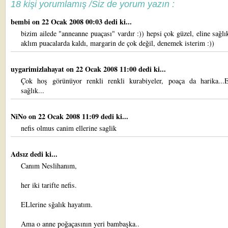
18 kişi yorumlamış /Siz de yorum yazın :
bembi
on 22 Ocak 2008 00:03 dedi ki...
bizim ailede "anneanne puaçası" vardır :)) hepsi çok güzel, eline sağl
aklım puacalarda kaldı, margarin de çok değil, denemek isterim :))
uygarimizlahayat
on 22 Ocak 2008 11:00 dedi ki...
Çok hoş görünüyor renkli renkli kurabiyeler, poaça da harika...El
sağlık...
NiNo
on 22 Ocak 2008 11:09 dedi ki...
nefis olmus canim ellerine saglik
Adsız dedi ki...
Canım Neslihanım,
her iki tarifte nefis.
ELlerine sğalık hayatım.
Ama o anne poğaçasının yeri bambaşka..