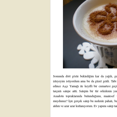
Sonunda dört gözle beklediğim kar da yağdı, ge
izleyeyim istiyordum ama bu da güzel geldi. Tab
edince Aşçı Yamağı ile keyifli bir cumartesi geç
tarçınlı salepe aitti. Salepin bir tür orkidenin 
Anadolu topraklarında bulunduğunu, maalesef t
muydunuz? İşte gerçek salep bu nedenle pahalı, b
aldım ve azar azar kullanıyorum. Ev yapımı salep tar