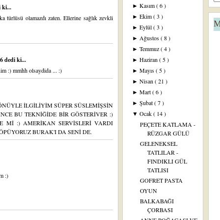
Kasım
( 6 )
►
ki...
Ekim
( 3 )
►
a türlüsü olamazdı zaten. Ellerine sağlık zevkli
M
Eylül
( 3 )
►
Ağustos
( 8 )
►
Temmuz
( 4 )
►
 dedi ki...
Haziran
( 5 )
►
nim :) mmhh olsaydida ... :)
Mayıs
( 5 )
►
Nisan
( 21 )
►
Mart
( 6 )
►
Şubat
( 7 )
►
NÜYLE İLGİLİYİM SÜPER SÜSLEMİŞSİN
Ocak
( 14 )
İNCE BU TEKNİĞİDE BİR GÖSTERİVER :)
▼
 Mİ :) AMERİKAN SERVİSLERİ VARDI
PEÇETE KATLAMA -
ÖPÜYORUZ BURAK'I DA SENİ DE.
RÜZGAR GÜLÜ
GELENEKSEL
TATLILAR -
FINDIKLI GÜL
TATLISI
m :)
GOFRET PASTA
OYUN
BALKABAĞI
ÇORBASI