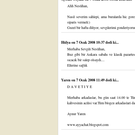
Ahh Neslihan,
Nasil severim sahlepi, ama buralarda hic gore
siparis vermeli:)
Guzel bir hafta diliyor, sevgilerimi gonderiyor
Hülya
on 7 Ocak 2008 10:37 dedi ki...
Merhaba Sevgili Neslihan,
Buz gibi bir Ankara sabahı ve klasik pazartes
sıcacık bir salep olsaydı....
Ellerine sağlık
Yaren
on 7 Ocak 2008 11:49 dedi ki...
D A V E T I Y E
Merhaba arkadaslar, bu gün saat 14.00 te Tü
kahvesinin acilisi var.Tüm blogcu arkadaslari d
Aynur Yaren
www.ayyachat.blogspot.com