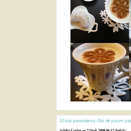
10 kişi yorumlamış /Siz de yorum yaz
Aybike Ceylan
on 7 Ocak 2008 06:12 dedi ki...