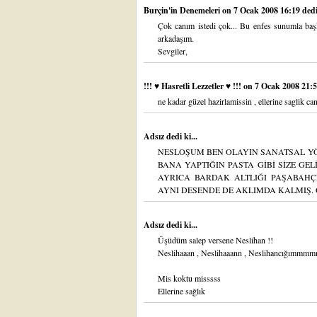
Burçin'in Denemeleri
on 7 Ocak 2008 16:19 dedi 
Çok canım istedi çok... Bu enfes sunumla başk
arkadaşım.
Sevgiler,
!!! ♥ Hasretli Lezzetler ♥ !!!
on 7 Ocak 2008 21:56
ne kadar güzel hazirlamissin , ellerine saglik ca
Adsız dedi ki...
NESLOŞUM BEN OLAYIN SANATSAL YÖ
BANA YAPTIĞIN PASTA GİBİ SİZE GEL
AYRICA BARDAK ALTLIĞI PAŞABAHÇE
AYNI DESENDE DE AKLIMDA KALMIŞ. 
Adsız dedi ki...
Üşüdüm salep versene Neslihan !!
Neslihaaan , Neslihaaann , Neslihancığımmmm
Mis koktu misssss
Ellerine sağlık