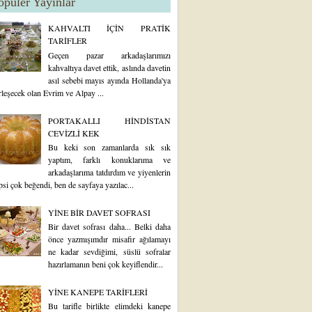
opüler Yayınlar
KAHVALTI İÇİN PRATİK
TARİFLER
Geçen pazar arkadaşlarımızı
kahvaltıya davet ettik, aslında davetin
asıl sebebi mayıs ayında Hollanda'ya
rleşecek olan Evrim ve Alpay ...
PORTAKALLI HİNDİSTAN
CEVİZLİ KEK
Bu keki son zamanlarda sık sık
yaptım, farklı konuklarıma ve
arkadaşlarıma tatdırdım ve yiyenlerin
psi çok beğendi, ben de sayfaya yazılac...
YİNE BİR DAVET SOFRASI
Bir davet sofrası daha... Belki daha
önce yazmışımdır misafir ağılamayı
ne kadar sevdiğimi, süslü sofralar
hazırlamanın beni çok keyiflendir...
YİNE KANEPE TARİFLERİ
Bu tarifle birlikte elimdeki kanepe