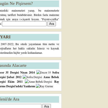
ugün Ne Pişirsem?
inizdeki malzemeleri yazıp, bu malzemelerle
pılmış tarifleri bulabilirsiniz. Birden fazla malzeme
rmek için araya (+)işareti koyun. "Peynir+yufka"
bi
YARI
2007-2022; Bu sitede yayınlanan tüm metin ve
toğrafların her hakkı saklıdır. İzinsiz ve kaynak
sterilmeden hiçbir yerde kullanılamaz.
asında Alacarte
cor 35 Dergisi Nisan 2014
Sofra
rgisi Şubat 2012
Anne Bebek
ergisi Ekim 2011
Ray
rme Dergisi'ndeki Yazılarım
enü'de Ara