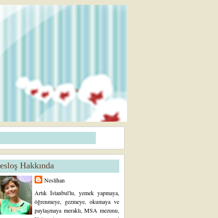
esloş Hakkında
Neslihan
Artık İstanbul'lu, yemek yapmaya,
öğrenmeye, gezmeye, okumaya ve
paylaşmaya meraklı, MSA mezunu,