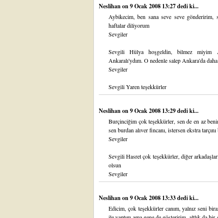
Neslihan
on 9 Ocak 2008 13:27 dedi ki...
Aybikecim, ben sana seve seve gönderirim, s
haftalar diliyorum
Sevgiler
Sevgili Hülya hoşgeldin, bilmez miyim 
Ankaralı'ydım. O nedenle salep Ankara'da daha ke
Sevgiler
Sevgili Yaren teşekkürler
Neslihan
on 9 Ocak 2008 13:29 dedi ki...
Burçinciğim çok teşekkürler, sen de en az beni
sen burdan alıver fincanı, istersen ekstra tarçını
Sevgiler
Sevgili Hasret çok teşekkürler, diğer arkadaşla
olsun
Sevgiler
Neslihan
on 9 Ocak 2008 13:33 dedi ki...
Edicim, çok teşekkürler canım, yalnız seni bir
ile yaptım ama gene de gösteririm, altlık da bi