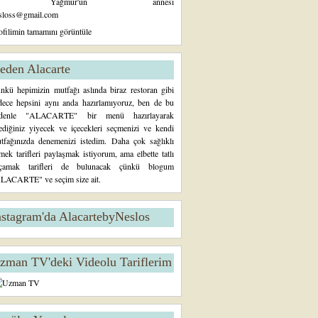
Yağmur'un annesi
sloss@gmail.com
ofilimin tamamını görüntüle
eden Alacarte
nkü hepimizin mutfağı aslında biraz restoran gibi
dece hepsini aynı anda hazırlamıyoruz, ben de bu
denle "ALACARTE" bir menü hazırlayarak
tediğiniz yiyecek ve içecekleri seçmenizi ve kendi
tfağınızda denemenizi istedim. Daha çok sağlıklı
mek tarifleri paylaşmak istiyorum, ama elbette tatlı
çamak tarifleri de bulunacak çünkü blogum
LACARTE" ve seçim size ait.
nstagram'da AlacartebyNeslos
zman TV'deki Videolu Tariflerim