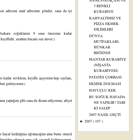
ANNE POĞAÇASI VE
3 RENKLİ
en adresini mail adresime gönder, sana da iyi
KURABİYE
KAHVALTIMIZ VE
PİZZA EKMEK
DİLİMLERİ
Ankara soğuklarını 9 sene öncesine kadar
DÜNYA
yiflidir, uzattım fincanı sen alıver:)
MUTFAKLARI-
HÜNKAR
BEĞENDİ
MANTAR KURABİYE
(NİŞASTA
KURABİYESİ)
PATATES ÇORBASI
m kadar zevklisin, keyifle açıyorum hep sayfanı,
 ben getiriyorum:)
EKMEK DOLMASI
HAVUÇLU KEK
BU SOĞUK HAVADA
rıma yaptığım gibi sana da ikram ediyorum, afiyet
NE YAPILIR? TABİ
Kİ SALEP
2007 NASIL GEÇTİ
2007
( 107 )
►
az hayal kırıklığına uğratacağım ama bunu stencil
r dergiden çıkmıştı ama çok severek kullanıyorum,