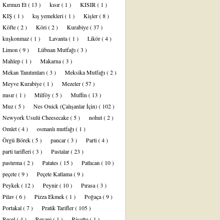
Kırmızı Et
( 13 )
kısır
( 1 )
KISIR
( 1 )
KIŞ
( 1 )
kış yemekleri
( 1 )
Kişler
( 8 )
Köfte
( 2 )
Köri
( 2 )
Kurabiye
( 37 )
kuşkonmaz
( 1 )
Lavanta
( 1 )
Likör
( 4 )
Limon
( 9 )
Lübnan Mutfağı
( 3 )
Mahlep
( 1 )
Makarna
( 3 )
Mekan Tanıtımları
( 3 )
Meksika Mutfağı
( 2 )
Meyve Kurabiye
( 1 )
Mezeler
( 57 )
mısır
( 1 )
Milföy
( 5 )
Muffin
( 13 )
Muz
( 5 )
Nes Ouick (Çalışanlar İçin)
( 102 )
Newyork Usulü Cheesecake
( 5 )
nohut
( 2 )
Omlet
( 4 )
osmanlı mutfağı
( 1 )
Örgü Börek
( 5 )
pancar
( 3 )
Parti
( 4 )
parti tarifleri
( 3 )
Pastalar
( 23 )
pastırma
( 2 )
Patates
( 15 )
Patlıcan
( 10 )
peçete
( 9 )
Peçete Katlama
( 9 )
Peykek
( 12 )
Peynir
( 10 )
Pırasa
( 3 )
Pilav
( 6 )
Pizza Ekmek
( 1 )
Poğaça
( 9 )
Portakal
( 7 )
Pratik Tarifler
( 105 )
Reçel
( 4 )
Revani
( 1 )
Risotto
( 1 )