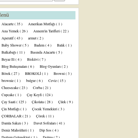
enü
Alacarte
( 35 )
Amerikan Mutfağı
( 1 )
Ana Yemek
( 26 )
Annem'in Tarifleri
( 22 )
Aperatif
( 43 )
armut
( 2 )
Baby Shower
( 5 )
Badem
( 4 )
Balık
( 1 )
Balkabağı
( 11 )
Basında Alacarte
( 5 )
Beyaz Et
( 4 )
Bisküvi
( 7 )
Blog Buluşmaları
( 6 )
Blog Oyunları
( 2 )
Börek
( 27 )
BROKOLİ
( 1 )
Browni
( 3 )
brownie
( 1 )
bulgur
( 6 )
Ceviz
( 15 )
Cheesecake
( 23 )
Corba
( 21 )
Cupcake
( 1 )
Çay Keyfi
( 124 )
Çay Saati
( 125 )
Çikolata
( 28 )
Çilek
( 9 )
Çin Mutfağı
( 1 )
Çocuk Yemekleri
( 3 )
ÇORBALAR
( 21 )
Çörek
( 11 )
Damla Sakızı
( 3 )
Davet Sofraları
( 41 )
Deniz Mahsülleri
( 1 )
Dip Sos
( 4 )
Doğum Gelenekleri
( 1 )
Dolma
( 7 )