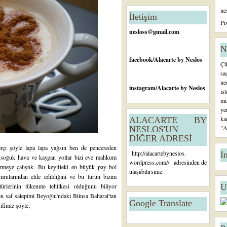
n
ne
c
İletişim
e
Pr
ki
nesloss@gmail.com
K
a
N
yı
facebook
/Alacarte by Neslos
Çü
t
sa
ne
instagram
/Alacarte by Neslos
is
mu
ye
ka
ALACARTE BY
"A
NESLOS'UN
DİĞER ADRESİ
rçi şöyle lapa lapa yağsın ben de pencereden
"
http://alacartebyneslos.
I
i soğuk hava ve kaygan yollar bizi eve mahkum
wordpress.com/
/" adresinden de
irmeye çalıştık. Bu keyifteki en büyük pay bol
ulaşabilirsiniz.
yumrularından elde edildiğini ve bu türün bizim
ürlerinin tükenme tehlikesi olduğunu biliyor
U
en saf salepimi Beyoğlu'ndaki
Bünsa Baharat'tan
Google Translate
ifimiz şöyle;