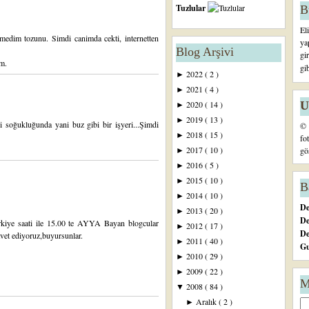
Tuzlular
B
El
medim tozunu. Simdi canimda cekti, internetten
ya
Blog Arşivi
gi
um.
gi
2022
( 2 )
►
2021
( 4 )
►
U
2020
( 14 )
►
2019
( 13 )
►
i soğukluğunda yani buz gibi bir işyeri...Şimdi
© 
2018
( 15 )
►
fo
2017
( 10 )
gö
►
2016
( 5 )
►
2015
( 10 )
►
B
2014
( 10 )
►
De
2013
( 20 )
►
De
rkiye saati ile 15.00 te AYYA Bayan blogcular
2012
( 17 )
►
D
avet ediyoruz,buyursunlar.
2011
( 40 )
►
Gu
2010
( 29 )
►
2009
( 22 )
►
M
2008
( 84 )
▼
Aralık
( 2 )
►