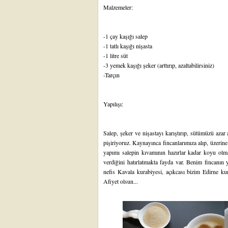
Malzemeler:
-1 çay kaşığı salep
-1 tatlı kaşığı nişasta
-1 litre süt
-3 yemek kaşığı şeker (arttırıp, azaltabilirsiniz)
-Tarçın
Yapılışı:
Salep, şeker ve nişastayı karıştırıp, sütümüzü azar a
pişiriyoruz. Kaynayınca fincanlarımıza alıp, üzerine 
yapımı salepin kıvamının hazırlar kadar koyu olmad
verdiğini hatırlatmakta fayda var. Benim fincanın
nefis Kavala kurabiyesi, açıkcası bizim Edirne kur
Afiyet olsun...