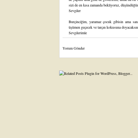
sizi de en kısa zamanda bekliyoruz, düşündüğü
Sevgiler
Burçinciğim, yaramaz çocuk gibisin ama san
üşümen geçecek ve tarçın kokusuna doyacaksın,
Sevgilerimle
Yorum Gönder