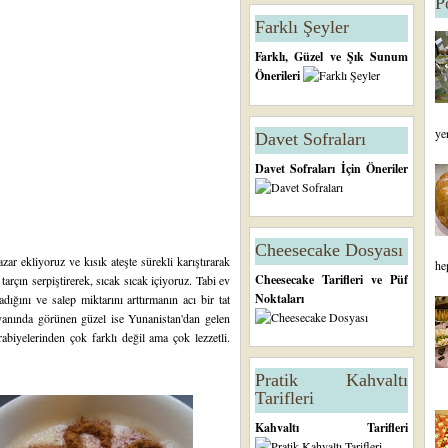
P
Farklı Şeyler
Farklı, Güzel ve Şık Sunum
Önerileri
ye
Davet Sofraları
Davet Sofraları İçin Öneriler
Cheesecake Dosyası
zar ekliyoruz ve kısık ateşte sürekli karıştırarak
he
Cheesecake Tarifleri ve Püf
tarçın serpiştirerek, sıcak sıcak içiyoruz. Tabi ev
Noktaları
ığını ve salep miktarını arttırmanın acı bir tat
 yanında görünen güzel ise Yunanistan'dan gelen
abiyelerinden çok farklı değil ama çok lezzetli.
Pratik Kahvaltı
Tarifleri
Kahvaltı Tarifleri