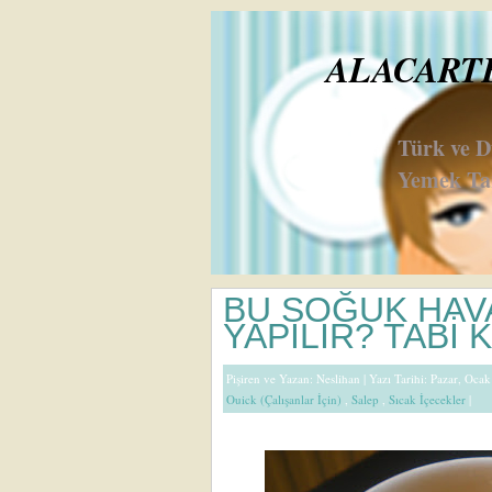
ALACARTE 
Türk ve 
Yemek Tar
BU SOĞUK HAV
YAPILIR? TABİ 
Pişiren ve Yazan:
Neslihan
| Yazı Tarihi: Pazar, Oca
Ouick (Çalışanlar İçin)
,
Salep
,
Sıcak İçecekler
|