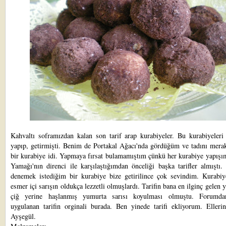
Kahvaltı soframızdan
kalan son tarif arap kurabiyeler. Bu kurabiyeleri
yapıp, getirmişti. Benim de Portakal Ağacı'nda gördüğüm ve tadını merak
bir kurabiye idi. Yapmaya fırsat bulamamıştım çünkü her kurabiye yapışı
Yamağı'nın direnci ile karşılaştığımdan önceliği başka tarifler almıştı
denemek istediğim bir kurabiye bize getirilince çok sevindim. Kurabiye
esmer içi sarışın oldukça lezzetli olmuşlardı. Tarifin bana en ilginç gelen y
çiğ yerine haşlanmış yumurta sarısı koyulması olmuştu. Forumda
uygulanan tarifin orginali
burada
. Ben yinede tarifi ekliyorum. Ellerin
Ayşegül.