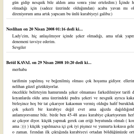
gün gidip nesquik bile aldım ama sonra yine erteledim:) İçinde h
olmadığı için (sadece üzerinde olduğundan) acaba yavan mı o
direniyorum ama artık yapıcam bu ünlü kurabiyeyi galiba:)
Neslihan
on 20 Nisan 2008 01:16 dedi ki...
Lady'cim, hiç anlaşılmıyor içinde şeker olmadığı, ama ufak yapm
denemeni tavsiye ederim.
Sevgiler
Betül KAVAL
on 29 Nisan 2008 10:20 dedi ki...
merhaba
tarifimin yapılmış ve beğenilmiş olması çok hoşuma gidiyor. ellerin
nelihan güzel gözüküyorlar.
öncelikle belirteyim hamurunda şeker olmaması farkedilmiyor tarifi d
koyanlarda oldu ama üzerindeki pudra şekeri ve nesguik ayrıca kaka
birleşince hoş bir tat çıkarıyor kakaonun vermiş olduğu hafif burukluk
çok şekerli bir kurabiye değil evet ama ağızda dağıldığın
anlamıyorsunuz bile. birde ben 45-48 arası kurabiye çıkartıyorum he
az çıkıyor diyor. küçük yapmak gerek can eriği boyutunda olmalı ( k
ama :))) ) küçük yapılmazsa içi çok iyi pişmez ve yumurta kokusu geleb
o zaman. fırından ilk çıktığında kurabiyeyi ortadan böldüğünüzde ort