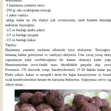
Malzemeler:
-3 haşlanmış yumurta sarısı
-250 gr oda sıcaklığında tereyağ
-1 paket vanilya
-aldığı kadar un (bu ifadeyi çok sevmiyorum, tarifi kendim denedi
miktarını ölçeceğim)
-1/2 su bardağı pudra şekeri
-1/2 su bardağı nesquik
-1/2 su bardağı kakao
Yapılışı:
Haşlanmış yumurta sarılarını ellemizle iyice ufalıyoruz. Tereyağını
bulamaç haline getiriyoruz ve vanilyayı ekliyoruz. Unu yavaş yavaş ekle
yapışmayan şekil verebileceğimiz bir hamur oluncaya kadar yoğu
Hamurumuzdan ceviz-fındık arası büyüklükde parçalar alıp, yuvar
Fırınımızı 170 derecede ısıtıp, kurabiyelerimizi 15-20 dakika kadar piş
Pudra şekeri, kakao ve nesquik'i derin bir kapta karıştırıyoruz ve fırın
sıcak kurabiyelerimizi hemen bu karışıma buluyoruz. Soğuyunca servis yap
Afiyet olsun...