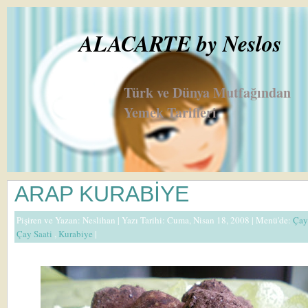
ALACARTE by Neslos
Türk ve Dünya Mutfağından
Yemek Tarifleri
ARAP KURABİYE
Pişiren ve Yazan:
Neslihan
| Yazı Tarihi: Cuma, Nisan 18, 2008 |
Menü'de:
Çay
Çay Saati
,
Kurabiye
|