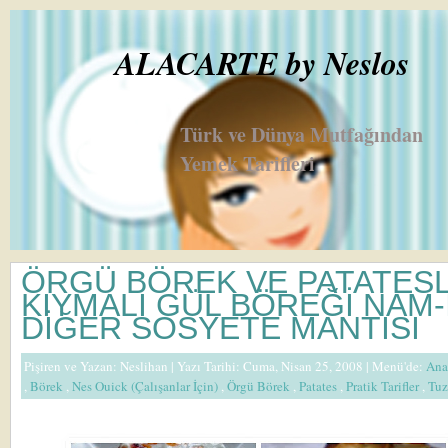
ALACARTE by Neslos
Türk ve Dünya Mutfağından
Yemek Tarifleri
ÖRGÜ BÖREK VE PATATESL
KIYMALI GÜL BÖREĞİ NAM-
DİĞER SOSYETE MANTISI
Pişiren ve Yazan:
Neslihan
| Yazı Tarihi: Cuma, Nisan 25, 2008 |
Menü'de:
Ana
,
Börek
,
Nes Ouick (Çalışanlar İçin)
,
Örgü Börek
,
Patates
,
Pratik Tarifler
,
Tuz