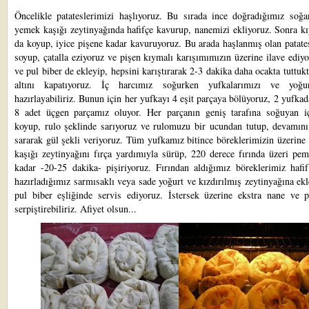
Öncelikle patateslerimizi haşlıyoruz. Bu sırada ince doğradığımız soğa
yemek kaşığı zeytinyağında hafifçe kavurup, nanemizi ekliyoruz. Sonra k
da koyup, iyice pişene kadar kavuruyoruz. Bu arada haşlanmış olan patate
soyup, çatalla eziyoruz ve pişen kıymalı karışımımızın üzerine ilave ediy
ve pul biber de ekleyip, hepsini karıştırarak 2-3 dakika daha ocakta tuttuk
altını kapatıyoruz. İç harcımız soğurken yufkalarımızı ve yoğu
hazırlayabiliriz. Bunun için her yufkayı 4 eşit parçaya bölüyoruz, 2 yufka
8 adet üçgen parçamız oluyor. Her parçanın geniş tarafına soğuyan i
koyup, rulo şeklinde sarıyoruz ve rulomuzu bir ucundan tutup, devamını 
sararak gül şekli veriyoruz. Tüm yufkamız bitince böreklerimizin üzerin
kaşığı zeytinyağını fırça yardımıyla sürüp, 220 derece fırında üzeri pe
kadar -20-25 dakika- pişiriyoruz. Fırından aldığımız böreklerimiz hafif
hazırladığımız sarmısaklı veya sade yoğurt ve kızdırılmış zeytinyağına ek
pul biber eşliğinde servis ediyoruz. İstersek üzerine ekstra nane ve p
serpiştirebiliriz. Afiyet olsun...