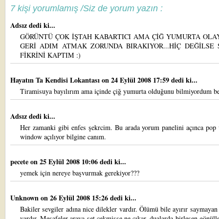
7 kişi yorumlamış /Siz de yorum yazın :
Adsız dedi ki...
GÖRÜNTÜ ÇOK İŞTAH KABARTICI AMA ÇİĞ YUMURTA OLAY
GERİ ADIM ATMAK ZORUNDA BIRAKIYOR...HİÇ DEĞİLSE
FİKRİNİ KAPTIM :)
Hayatın Ta Kendisi Lokantası
on 24 Eylül 2008 17:59 dedi ki...
Tiramisuya bayılırım ama içinde çiğ yumurta olduğunu bilmiyordum be
Adsız dedi ki...
Her zamanki gibi enfes şekrcim. Bu arada yorum panelini açınca pop
window açılıyor bilgine canım.
pecete
on 25 Eylül 2008 10:06 dedi ki...
yemek için nereye başvurmak gerekiyor???
Unknown
on 26 Eylül 2008 15:26 dedi ki...
Bakiler sevgiler adına nice dilekler vardır. Ölümü bile ayırır saymayan
vardır. Mesafeler araya set çekmişse ne çıkar, dualarda birleşen gönülle