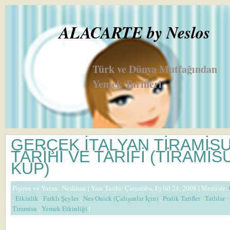
ALACARTE by Neslos
Türk ve Dünya Mutfağından
Yemek Tarifleri
GERÇEK İTALYAN TİRAMİSU
TARİHİ VE TARİFİ (TİRAMİS
KUP)
Pişiren ve Yazan:
Neslihan
| Yazı Tarihi: Çarşamba, Eylül 24, 2008 |
Menü'de:
,
Etkinlik
,
Farklı Şeyler
,
Nes Ouick (Çalışanlar İçin)
,
Pratik Tarifler
,
Tatlılar
,
Tiramisu
,
Yemek Etkinliği
|