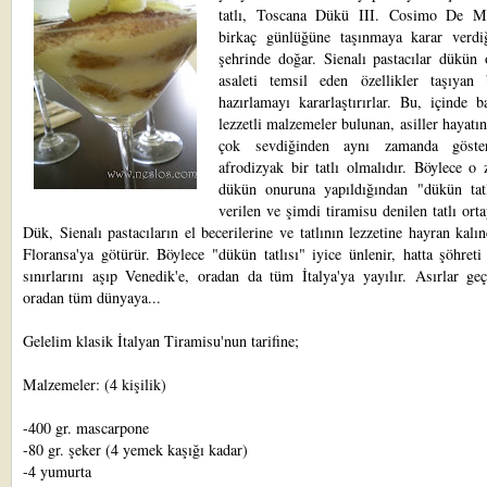
tatlı, Toscana Dükü III. Cosimo De Me
birkaç günlüğüne taşınmaya karar verdi
şehrinde doğar. Sienalı pastacılar dükün 
asaleti temsil eden özellikler taşıyan b
hazırlamayı kararlaştırırlar. Bu, içinde 
lezzetli malzemeler bulunan, asiller hayatın 
çok sevdiğinden aynı zamanda göster
afrodizyak bir tatlı olmalıdır. Böylece o
dükün onuruna yapıldığından "dükün tatl
verilen ve şimdi tiramisu denilen tatlı orta
Dük, Sienalı pastacıların el becerilerine ve tatlının lezzetine hayran kalınc
Floransa'ya götürür. Böylece "dükün tatlısı" iyice ünlenir, hatta şöhret
sınırlarını aşıp Venedik'e, oradan da tüm İtalya'ya yayılır. Asırlar ge
oradan tüm dünyaya...
Gelelim klasik İtalyan Tiramisu'nun tarifine;
Malzemeler: (4 kişilik)
-400 gr. mascarpone
-80 gr. şeker (4 yemek kaşığı kadar)
-4 yumurta