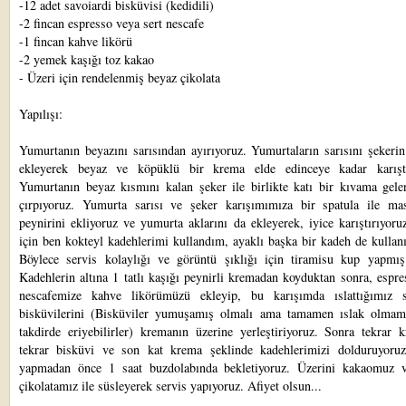
-12 adet savoiardi bisküvisi (kedidili)
-2 fincan espresso veya sert nescafe
-1 fincan kahve likörü
-2 yemek kaşığı toz kakao
- Üzeri için rendelenmiş beyaz çikolata
Yapılışı:
Yumurtanın beyazını sarısından ayırıyoruz. Yumurtaların sarısını şekerin
ekleyerek beyaz ve köpüklü bir krema elde edinceye kadar karıştı
Yumurtanın beyaz kısmını kalan şeker ile birlikte katı bir kıvama gele
çırpıyoruz. Yumurta sarısı ve şeker karışımımıza bir spatula ile ma
peynirini ekliyoruz ve yumurta aklarını da ekleyerek, iyice karıştırıyoru
için ben kokteyl kadehlerimi kullandım, ayaklı başka bir kadeh de kullanıl
Böylece servis kolaylığı ve görüntü şıklığı için tiramisu kup yapmı
Kadehlerin altına 1 tatlı kaşığı peynirli kremadan koyduktan sonra, espr
nescafemize kahve likörümüzü ekleyip, bu karışımda ıslattığımız s
bisküvilerini (Bisküviler yumuşamış olmalı ama tamamen ıslak olmama
takdirde eriyebilirler) kremanın üzerine yerleştiriyoruz. Sonra tekrar 
tekrar bisküvi ve son kat krema şeklinde kadehlerimizi dolduruyoruz
yapmadan önce 1 saat buzdolabında bekletiyoruz. Üzerini kakaomuz 
çikolatamız ile süsleyerek servis yapıyoruz. Afiyet olsun...