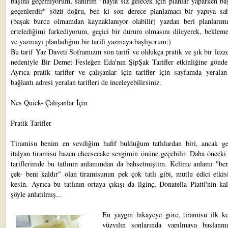
başına geçemiyorum, sanırım "hayat siz gelecek için planlar yaparken ba
geçenlerdir" sözü doğru, ben ki son derece planlamacı bir yapıya sah
(başak burcu olmamdan kaynaklanıyor olabilir) yazdan beri planlarımı
ertelediğimi farkediyorum, geçici bir durum olmasını dileyerek, bekleme
ve yazmayı planladığım bir tarifi yazmaya başlıyorum:)
Bu tarif
Yaz Daveti Soframızın
son tarifi ve oldukça pratik ve şık bir lezz
nedeniyle
Bir Demet Fesleğen
Eda'nın
ŞipŞak Tarifler
etkinliğine gönd
Ayrıca pratik tarifler ve çalışanlar için tarifler için sayfamda yerala
bağlantı adresi yeralan tarifleri de inceleyebilirsiniz.
Nes Quick- Çalışanlar İçin
Pratik Tarifler
Tiramisu benim en sevdiğim hafif bulduğum tatlılardan biri, ancak ge
italyan tiramisu bazen cheesecake sevgimin önüne geçebilir. Daha öncek
tariflerimde
bu tatlının anlamından da bahsetmiştim. Kelime anlamı "ben
çek- beni kaldır" olan tiramisunun pek çok tatlı gibi, mutlu edici etki
kesin. Ayrıca bu tatlının ortaya çıkışı da ilginç, Donatella Piatti'nin k
şöyle anlatılmış...
En yaygın hikayeye göre, tiramisu ilk ke
yüzyılın sonlarında yapılmaya başlanmı