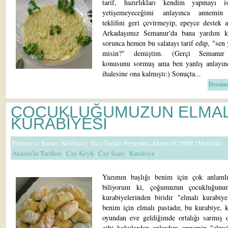
tarif, hazırlıkları kendim yapmayı i
yetişemeyeceğimi anlayınca annemin
teklifini geri çevirmeyip, epeyce destek 
Arkadaşımız Semanur'da bana yardım k
sorunca hemen bu salatayı tarif edip, "sen 
misin?" demiştim. (Gerçi Semanur
konusunu sormuş ama ben yanlış anlayınc
ihalesine ona kalmıştı:) Sonuçta...
Devamı
ÇOCUKLUĞUMUZUN ELMAL
KURABİYESİ
Pişiren ve Yazan:
Neslihan
| Yazı Tarihi: Perşembe, Ekim 16, 2008 |
Menü'de:
Annem'in Tarifleri
,
Çay Keyfi
,
Çay Saati
,
Kurabiye
|
Yazımın başlığı benim için çok anlaml
biliyorum ki, çoğumuzun çocukluğunun
kurabiyelerinden biridir "elmalı kurabiye
benim için elmalı pastadır, bu kurabiye, 
oyundan eve geldiğimde ortalığı sarmış 
gibi kokulardan anlardım annemin "elmal