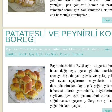
yaptığını, pek çok tatlı hamur işi pas
zamanlar benim için. Son günlerde Hatsum
çok bahsettiği kurabiyeler...
Devamı
PATATESLİ VE PEYNİRLİ KO
BÖREĞİ
Pişiren ve Yazan:
Neslihan
| Yazı Tarihi: Pazar, Ekim 12, 2008 |
Menü'de:
Anne
Tarifleri
,
Börek
,
Çay Keyfi
,
Çay Saati
,
Patates
,
Tuzlular
|
Bayramla birlikte Eylül ayını da geride bı
hava değişmeye, gece gündüz sıcaklı
artmaya başladı, yani yavaş yavaş kış gel
yıl ayva ağaçlarının meyvelerini ta
durumda olmasını kışın çok yoğun yaşan
habercisi olarak yorumladık, büyükleri
söylüyor, ayva çok, palamut bol olursa,
soğuk ve sert geçermiş. Gerçi son yıllar
yağan bir kara, yağışa...
Devamı