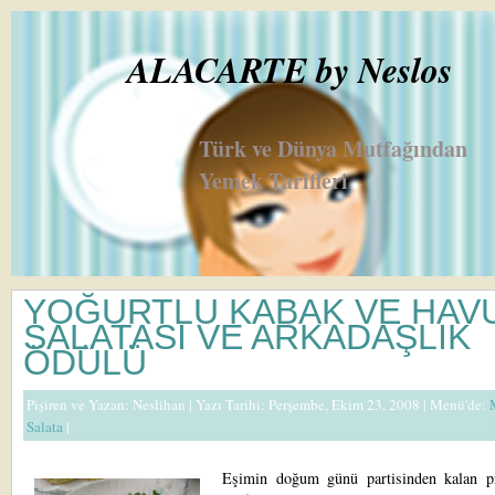
ALACARTE by Neslos
Türk ve Dünya Mutfağından
Yemek Tarifleri
YOĞURTLU KABAK VE HAV
SALATASI VE ARKADAŞLIK
ÖDÜLÜ
Pişiren ve Yazan:
Neslihan
| Yazı Tarihi: Perşembe, Ekim 23, 2008 |
Menü'de:
Salata
|
Eşimin doğum günü partisinden kalan pr