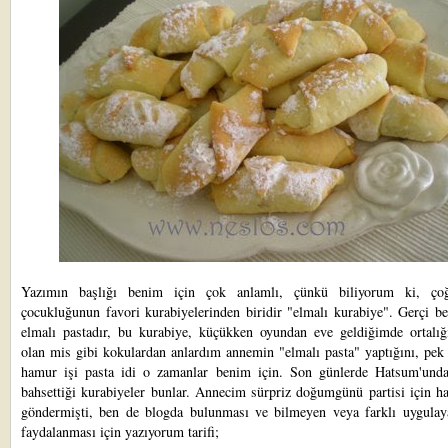
Yazımın başlığı benim için çok anlamlı, çünkü biliyorum ki, ço
çocukluğunun favori kurabiyelerinden biridir "elmalı kurabiye". Gerçi b
elmalı pastadır, bu kurabiye, küçükken oyundan eve geldiğimde ortalığ
olan mis gibi kokulardan anlardım annemin "elmalı pasta" yaptığını, pek 
hamur işi pasta idi o zamanlar benim için. Son günlerde Hatsum'und
bahsettiği kurabiyeler bunlar. Annecim
sürpriz doğumgünü partisi
için ha
göndermişti, ben de blogda bulunması ve bilmeyen veya farklı uygulay
faydalanması için yazıyorum tarifi;