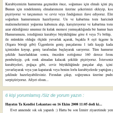
Kurabiyemizin hamuruna geçmeden önce, soğuması için elmalı içini pişi
Bunun için rendelenmiş elmalarımızın üzerine şekerimizi ekleyip, kısı
pişiriyoruz ve tarçınımızı ve ceviz veya fındığımızı ilave ediyoruz. El
soğurken hamurumuzu hazırlıyoruz. Un ve kabartma tozu haricind
malzemelerimizi yoğurma kabımıza alıp, karıştırıyoruz ve kabartma tozu 
azar eklediğimiz unumuz ile kulak memesi yumuşaklığında bir hamur hazır
Hamurumuzu, istediğimiz kurabiye büyüklüğüne göre 4 veya 5'e bölüp,
ile mümkün olduğu ölçüde yuvarlak açarak, bıçakla 8 eşit üçgene ke
(Sigara böreği gibi) Üçgenlerin geniş parçalarına 1 tatlı kaşığı kada
içimizden koyup, geniş tarafından başlayarak sarıyoruz. Tüm hamur
şekilde hazırladıktan sonra, önceden ısıttığımız 160 derece fırın
pembeleşip, çok renk almadan kalacak şekilde pişiriyoruz. İsterseniz
kurabiyeleri, poğaça gibi, ceviz büyüklüğünde parçalar alıp, için
yuvarlayarak veya yan kapatarak veya benim
lorlu kurabiyelerde yaptığım 
şeklinde
hazırlayabilirsiniz. Fırından çıkıp, soğuyunca üzerine pudr
serpiştiriyoruz. Afiyet olsun...
6 kişi yorumlamış /Siz de yorum yazın :
Hayatın Ta Kendisi Lokantası
on 16 Ekim 2008 11:05 dedi ki...
Evet annemde sık sık yapardı :) Hatta bu son İzmirr ziyaretimde yem