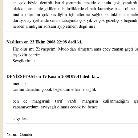
en çok böyle denirdi hatırlıyorumda tepside olanıda çok yapılırd
ufakken annemle gidilen misafirliklerde elmalı kurabiye-pasta olunca
mutlu olurdum çok sevdiğim için,ellerine sağlık seninkiler de nefi
duruyor ayrıyettende servis tabağında çok şık ve çok güzel,çok beğend
nerden alındığını sorsam ayıp etmem değil mi?
Neslihan
on 23 Ekim 2008 22:08 dedi ki...
Hiç olur mu Zeynepcim, Mudo'dan almıştım ama epey zaman geçti üz
teşekkür ederim
Sevgilerimle
DENİZSEFASI
on 19 Kasım 2008 09:41 dedi ki...
merhaba
tarifini denedim çoook beğendim ellerine sağlık
ben de margarinli tarif vardı, margarin kullanmadığım içi
yapamıyordum. sıvıyağlı olması çoook iyi bence
sevgiler....
Yorum Gönder