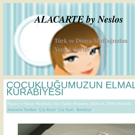
ALACARTE by Neslos
Türk ve Dünya Mutfağından
Yemek Tarifleri
ÇOCUKLUĞUMUZUN ELMAL
KURABİYESİ
Pişiren ve Yazan:
Neslihan
| Yazı Tarihi: Perşembe, Ekim 16, 2008 |
Menü'de:
Annem'in Tarifleri
,
Çay Keyfi
,
Çay Saati
,
Kurabiye
|