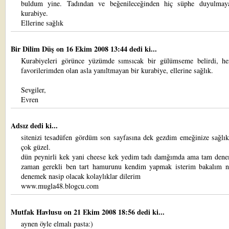
buldum yine. Tadından ve beğenileceğinden hiç süphe duyulmay
kurabiye.
Ellerine sağlık
Bir Dilim Düş
on 16 Ekim 2008 13:44 dedi ki...
Kurabiyeleri görünce yüzümde sımsıcak bir gülümseme belirdi, h
favorilerimden olan asla yanıltmayan bir kurabiye, ellerine sağlık.
Sevgiler,
Evren
Adsız dedi ki...
sitenizi tesadüfen gördüm son sayfasına dek gezdim emeğinize sağlık
çok güzel.
dün peynirli kek yani cheese kek yedim tadı damğımda ama tam dene
zaman gerekli ben tart hamurunu kendim yapmak isterim bakalım 
denemek nasip olacak kolaylıklar dilerim
www.mugla48.blogcu.com
Mutfak Havlusu
on 21 Ekim 2008 18:56 dedi ki...
aynen öyle elmalı pasta:)