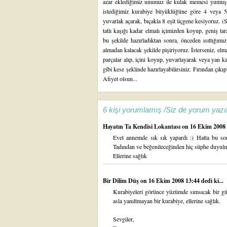
azar eklediğimiz unumuz ile kulak memesi yumuş
istediğimiz kurabiye büyüklüğüne göre 4 veya 
yuvarlak açarak, bıçakla 8 eşit üçgene kesiyoruz. (S
tatlı kaşığı kadar elmalı içimizden koyup, geniş 
bu şekilde hazırladıktan sonra, önceden ısıttığımı
almadan kalacak şekilde pişiriyoruz. İsterseniz, elm
parçalar alıp, içini koyup, yuvarlayarak veya yan 
gibi kese şeklinde
hazırlayabilirsiniz. Fırından çıkı
Afiyet olsun...
6 kişi yorumlamış /Siz de yorum yazı
Hayatın Ta Kendisi Lokantası
on 16 Ekim 2008 1
Evet annemde sık sık yapardı :) Hatta bu son
Tadından ve beğenileceğinden hiç süphe duyulm
Ellerine sağlık
Bir Dilim Düş
on 16 Ekim 2008 13:44 dedi ki...
Kurabiyeleri görünce yüzümde sımsıcak bir gü
asla yanıltmayan bir kurabiye, ellerine sağlık.
Sevgiler,