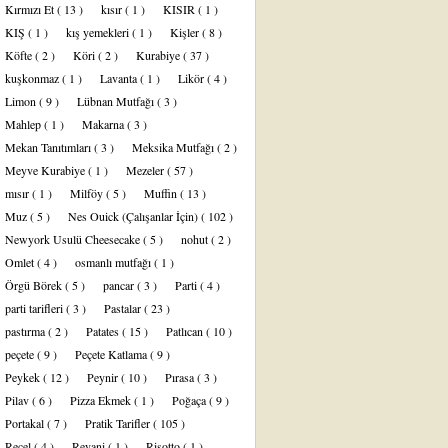
Kırmızı Et
( 13 )
kısır
( 1 )
KISIR
( 1 )
KIŞ
( 1 )
kış yemekleri
( 1 )
Kişler
( 8 )
Köfte
( 2 )
Köri
( 2 )
Kurabiye
( 37 )
kuşkonmaz
( 1 )
Lavanta
( 1 )
Likör
( 4 )
Limon
( 9 )
Lübnan Mutfağı
( 3 )
Mahlep
( 1 )
Makarna
( 3 )
Mekan Tanıtımları
( 3 )
Meksika Mutfağı
( 2 )
Meyve Kurabiye
( 1 )
Mezeler
( 57 )
mısır
( 1 )
Milföy
( 5 )
Muffin
( 13 )
Muz
( 5 )
Nes Ouick (Çalışanlar İçin)
( 102 )
Newyork Usulü Cheesecake
( 5 )
nohut
( 2 )
Omlet
( 4 )
osmanlı mutfağı
( 1 )
Örgü Börek
( 5 )
pancar
( 3 )
Parti
( 4 )
parti tarifleri
( 3 )
Pastalar
( 23 )
pastırma
( 2 )
Patates
( 15 )
Patlıcan
( 10 )
peçete
( 9 )
Peçete Katlama
( 9 )
Peykek
( 12 )
Peynir
( 10 )
Pırasa
( 3 )
Pilav
( 6 )
Pizza Ekmek
( 1 )
Poğaça
( 9 )
Portakal
( 7 )
Pratik Tarifler
( 105 )
Reçel
( 4 )
Revani
( 1 )
Risotto
( 1 )