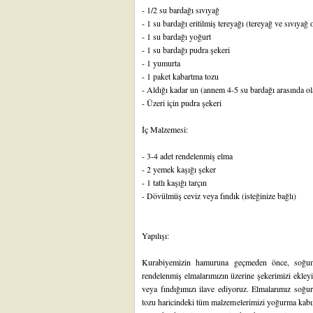
- 1/2 su bardağı sıvıyağ
- 1 su bardağı eritilmiş tereyağı (tereyağ ve sıvıyağ o
- 1 su bardağı yoğurt
- 1 su bardağı pudra şekeri
- 1 yumurta
- 1 paket kabartma tozu
- Aldığı kadar un (annem 4-5 su bardağı arasında ol
- Üzeri için pudra şekeri
İç Malzemesi:
- 3-4 adet rendelenmiş elma
- 2 yemek kaşığı şeker
- 1 tatlı kaşığı tarçın
- Dövülmüş ceviz veya fındık (isteğinize bağlı)
Yapılışı:
Kurabiyemizin hamuruna geçmeden önce, soğumas
rendelenmiş elmalarımızın üzerine şekerimizi ekleyip
veya fındığımızı ilave ediyoruz. Elmalarımız so
tozu haricindeki tüm malzemelerimizi yoğurma kabımı