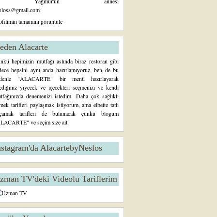
Yağmur'un annesi
sloss@gmail.com
ofilimin tamamını görüntüle
eden Alacarte
nkü hepimizin mutfağı aslında biraz restoran gibi
dece hepsini aynı anda hazırlamıyoruz, ben de bu
denle "ALACARTE" bir menü hazırlayarak
tediğiniz yiyecek ve içecekleri seçmenizi ve kendi
tfağınızda denemenizi istedim. Daha çok sağlıklı
mek tarifleri paylaşmak istiyorum, ama elbette tatlı
çamak tarifleri de bulunacak çünkü blogum
LACARTE" ve seçim size ait.
nstagram'da AlacartebyNeslos
zman TV'deki Videolu Tariflerim