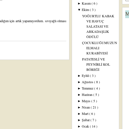
Kasım
( 6 )
►
Ekim
( 3 )
▼
M
YOĞURTLU KABAK
madığım için artık yapamıyordum. sıvıyağlı olması
VE HAVUÇ
SALATASI VE
ARKADAŞLIK
ÖDÜLÜ
ÇOCUKLUĞUMUZUN
ELMALI
KURABİYESİ
PATATESLİ VE
PEYNİRLİ KOL
BÖREĞİ
Eylül
( 3 )
►
Ağustos
( 8 )
►
Temmuz
( 4 )
►
Haziran
( 5 )
►
Mayıs
( 5 )
►
Nisan
( 21 )
►
Mart
( 6 )
►
Şubat
( 7 )
►
Ocak
( 14 )
►