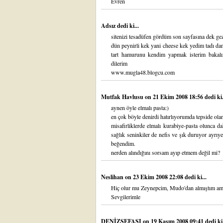
Evren
Adsız dedi ki...
sitenizi tesadüfen gördüm son sayfasına dek ge
dün peynirli kek yani cheese kek yedim tadı d
tart hamurunu kendim yapmak isterim bakalı
dilerim
www.mugla48.blogcu.com
Mutfak Havlusu
on 21 Ekim 2008 18:56 dedi ki.
aynen öyle elmalı pasta:)
en çok böyle denirdi hatırlıyorumda tepside ola
misafirliklerde elmalı kurabiye-pasta olunca d
sağlık seninkiler de nefis ve şık duruyor ayrıy
beğendim.
nerden alındığını sorsam ayıp etmem değil mi?
Neslihan
on 23 Ekim 2008 22:08 dedi ki...
Hiç olur mu Zeynepcim, Mudo'dan almıştım ama
Sevgilerimle
DENİZSEFASI
on 19 Kasım 2008 09:41 dedi ki.