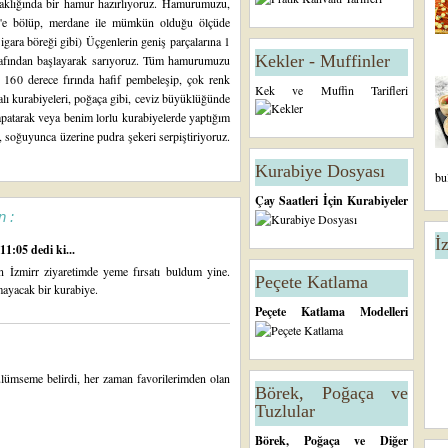
aklığında bir hamur hazırlıyoruz. Hamurumuzu,
5'e bölüp, merdane ile mümkün olduğu ölçüde
igara böreği gibi) Üçgenlerin geniş parçalarına 1
Kekler - Muffinler
tarafından başlayarak sarıyoruz. Tüm hamurumuzu
z 160 derece fırında hafif pembeleşip, çok renk
Kek ve Muffin Tarifleri
alı kurabiyeleri, poğaça gibi, ceviz büyüklüğünde
kapatarak veya benim
lorlu kurabiyelerde yaptığım
p, soğuyunca üzerine pudra şekeri serpiştiriyoruz.
Kurabiye Dosyası
bu
Çay Saatleri İçin Kurabiyeler
n :
İ
1:05 dedi ki...
 İzmirr ziyaretimde yeme fırsatı buldum yine.
Peçete Katlama
ayacak bir kurabiye.
Peçete Katlama Modelleri
lümseme belirdi, her zaman favorilerimden olan
Börek, Poğaça ve
Tuzlular
Börek, Poğaça ve Diğer