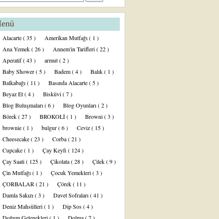
enü
Alacarte
( 35 )
Amerikan Mutfağı
( 1 )
Ana Yemek
( 26 )
Annem'in Tarifleri
( 22 )
Aperatif
( 43 )
armut
( 2 )
Baby Shower
( 5 )
Badem
( 4 )
Balık
( 1 )
Balkabağı
( 11 )
Basında Alacarte
( 5 )
Beyaz Et
( 4 )
Bisküvi
( 7 )
Blog Buluşmaları
( 6 )
Blog Oyunları
( 2 )
Börek
( 27 )
BROKOLİ
( 1 )
Browni
( 3 )
brownie
( 1 )
bulgur
( 6 )
Ceviz
( 15 )
Cheesecake
( 23 )
Corba
( 21 )
Cupcake
( 1 )
Çay Keyfi
( 124 )
Çay Saati
( 125 )
Çikolata
( 28 )
Çilek
( 9 )
Çin Mutfağı
( 1 )
Çocuk Yemekleri
( 3 )
ÇORBALAR
( 21 )
Çörek
( 11 )
Damla Sakızı
( 3 )
Davet Sofraları
( 41 )
Deniz Mahsülleri
( 1 )
Dip Sos
( 4 )
Doğum Gelenekleri
( 1 )
Dolma
( 7 )