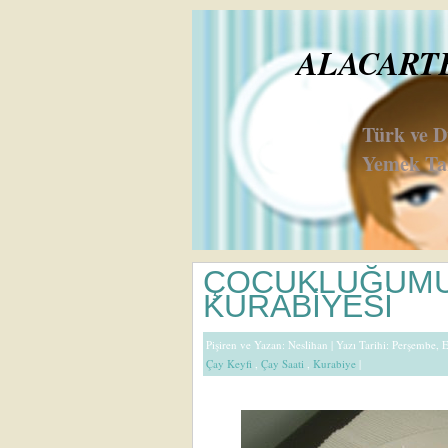
ALACARTE 
Türk ve 
Yemek Tar
ÇOCUKLUĞUMU
KURABİYESİ
Pişiren ve Yazan:
Neslihan
| Yazı Tarihi: Perşembe,
Çay Keyfi
,
Çay Saati
,
Kurabiye
|