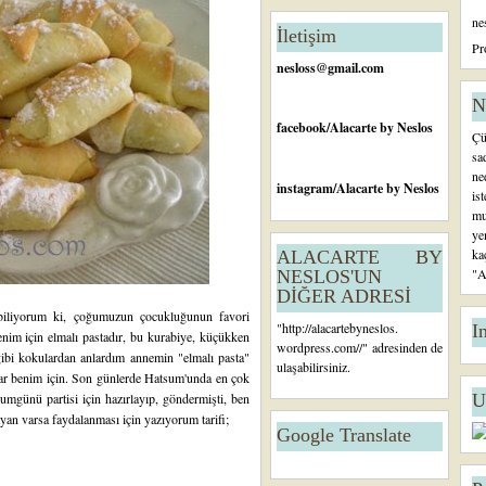
n
ne
c
İletişim
e
Pr
ki
nesloss@gmail.com
K
a
N
yı
facebook
/Alacarte by Neslos
Çü
t
sa
ne
instagram
/Alacarte by Neslos
is
mu
ye
ka
ALACARTE BY
"A
NESLOS'UN
DİĞER ADRESİ
 biliyorum ki, çoğumuzun çocukluğunun favori
"
http://alacartebyneslos.
I
enim için elmalı pastadır, bu kurabiye, küçükken
wordpress.com/
/" adresinden de
ibi kokulardan anlardım annemin "elmalı pasta"
ulaşabilirsiniz.
nlar benim için. Son günlerde Hatsum'unda en çok
ğumgünü partisi
için hazırlayıp, göndermişti, ben
U
an varsa faydalanması için yazıyorum tarifi;
Google Translate