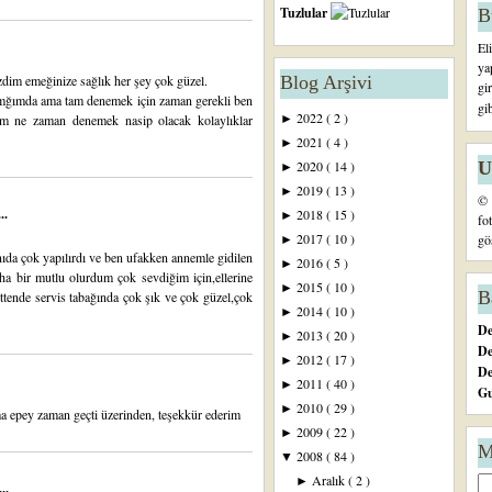
Tuzlular
B
El
ya
zdim emeğinize sağlık her şey çok güzel.
Blog Arşivi
gi
amğımda ama tam denemek için zaman gerekli ben
gi
2022
( 2 )
m ne zaman denemek nasip olacak kolaylıklar
►
2021
( 4 )
►
U
2020
( 14 )
►
2019
( 13 )
►
© 
..
2018
( 15 )
►
fo
2017
( 10 )
gö
►
nıda çok yapılırdı ve ben ufakken annemle gidilen
2016
( 5 )
►
aha bir mutlu olurdum çok sevdiğim için,ellerine
2015
( 10 )
►
B
ettende servis tabağında çok şık ve çok güzel,çok
2014
( 10 )
►
De
2013
( 20 )
►
De
2012
( 17 )
►
D
2011
( 40 )
►
Gu
2010
( 29 )
►
 epey zaman geçti üzerinden, teşekkür ederim
2009
( 22 )
►
M
2008
( 84 )
▼
Aralık
( 2 )
►
..