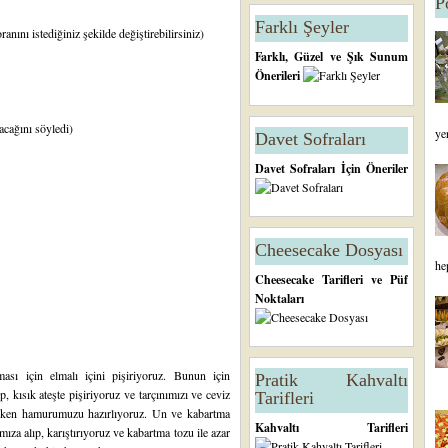
P
Farklı Şeyler
ranını istediğiniz şekilde değiştirebilirsiniz)
Farklı, Güzel ve Şık Sunum
Önerileri
acağını söyledi)
ye
Davet Sofraları
Davet Sofraları İçin Öneriler
Cheesecake Dosyası
he
Cheesecake Tarifleri ve Püf
Noktaları
ı için elmalı içini pişiriyoruz. Bunun için
Pratik Kahvaltı
, kısık ateşte pişiriyoruz ve tarçınımızı ve ceviz
Tarifleri
ğurken hamurumuzu hazırlıyoruz. Un ve kabartma
Kahvaltı Tarifleri
za alıp, karıştırıyoruz ve kabartma tozu ile azar