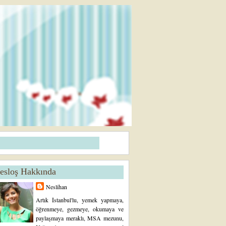
esloş Hakkında
Neslihan
Artık İstanbul'lu, yemek yapmaya,
öğrenmeye, gezmeye, okumaya ve
paylaşmaya meraklı, MSA mezunu,