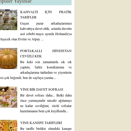
opüler Yayınlar
KAHVALTI İÇİN PRATİK
TARİFLER
Geçen pazar arkadaşlarımızı
kahvaltıya davet ettik, aslında davetin
asıl sebebi mayıs ayında Hollanda'ya
rleşecek olan Evrim ve Alpay ...
PORTAKALLI HİNDİSTAN
CEVİZLİ KEK
Bu keki son zamanlarda sık sık
yaptım, farklı konuklarıma ve
arkadaşlarıma tatdırdım ve yiyenlerin
psi çok beğendi, ben de sayfaya yazılac...
YİNE BİR DAVET SOFRASI
Bir davet sofrası daha... Belki daha
önce yazmışımdır misafir ağılamayı
ne kadar sevdiğimi, süslü sofralar
hazırlamanın beni çok keyiflendir...
YİNE KANEPE TARİFLERİ
Bu tarifle birlikte elimdeki kanepe