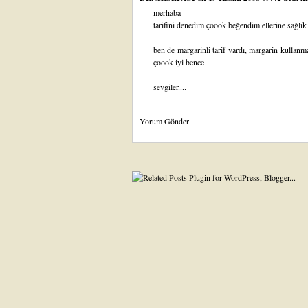
merhaba
tarifini denedim çoook beğendim ellerine sağlık
ben de margarinli tarif vardı, margarin kullan
çoook iyi bence
sevgiler....
Yorum Gönder