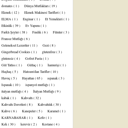
domates
( 1 )
Dünya Mutfakları
( 19 )
Ekmek
( 12 )
Ekmek Makinesi Tarifleri
( 1 )
ELMA
( 1 )
Enginar
( 1 )
Et Yemekleri
( 1 )
Etkinlik
( 39 )
Ev Yapımı
( 1 )
Farklı Şeyler
( 38 )
Fındık
( 6 )
Filmler
( 3 )
Fransız Mutfağı
( 6 )
Geleneksel Lezzetler
( 11 )
Gezi
( 8 )
Gingerbread Cookies
( 1 )
glutenfree
( 3 )
glutensiz
( 4 )
Gofret Pasta
( 1 )
Gül Tatlısı
( 1 )
Güllaç
( 1 )
hamurişi
( 1 )
Haşhaş
( 5 )
Hatsum'dan Tarifler
( 10 )
Havuç
( 5 )
Hayattan
( 65 )
ıspanak
( 3 )
Ispanak
( 10 )
ispanyol mutfağı
( 1 )
italyan mutfağı
( 4 )
İtalyan Mutfağı
( 9 )
kabak
( 1 )
Kahvaltı
( 32 )
Kahvaltı Davetleri
( 8 )
Kahvaltılık
( 30 )
Kahve
( 6 )
Kanepeler
( 5 )
Karamel
( 1 )
KARNABAHAR
( 1 )
Kefir
( 1 )
Kek
( 30 )
kereviz
( 2 )
Kestane
( 4 )