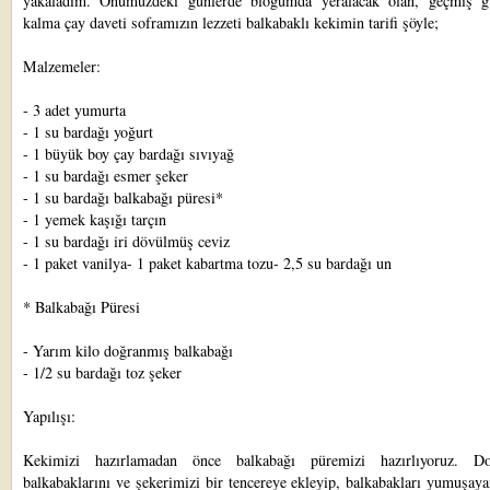
yakaladım. Önümüzdeki günlerde blogumda yeralacak olan, geçmiş g
kalma çay daveti soframızın lezzeti balkabaklı kekimin tarifi şöyle;
Malzemeler:
- 3 adet yumurta
- 1 su bardağı yoğurt
- 1 büyük boy çay bardağı sıvıyağ
- 1 su bardağı esmer şeker
- 1 su bardağı balkabağı püresi*
- 1 yemek kaşığı tarçın
- 1 su bardağı iri dövülmüş ceviz
- 1 paket vanilya- 1 paket kabartma tozu- 2,5 su bardağı un
* Balkabağı Püresi
- Yarım kilo doğranmış balkabağı
- 1/2 su bardağı toz şeker
Yapılışı:
Kekimizi hazırlamadan önce balkabağı püremizi hazırlıyoruz. Do
balkabaklarını ve şekerimizi bir tencereye ekleyip, balkabakları yumuşay