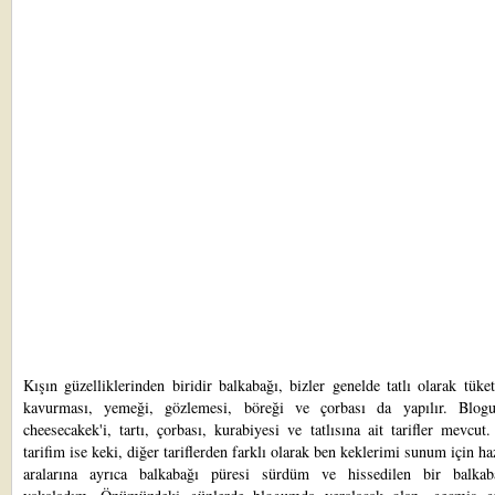
Kışın güzelliklerinden biridir balkabağı, bizler genelde tatlı olarak tüke
kavurması, yemeği, gözlemesi, böreği ve çorbası da yapılır. Blo
cheesecakek'i
,
tartı
,
çorbası
,
kurabiyesi
ve
tatlısına
ait tarifler mevcut.
tarifim ise keki, diğer tariflerden farklı olarak ben keklerimi sunum için ha
aralarına ayrıca balkabağı püresi sürdüm ve hissedilen bir balkab