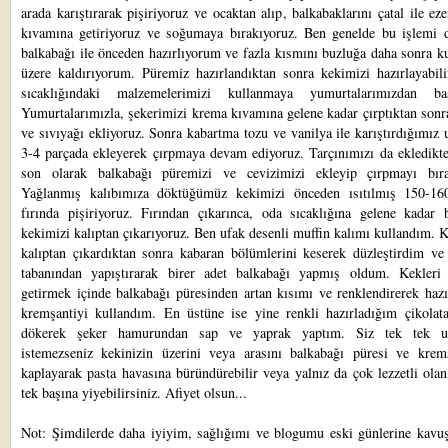
arada karıştırarak pişiriyoruz ve ocaktan alıp, balkabaklarını çatal ile ez
kıvamına getiriyoruz ve soğumaya bırakıyoruz. Ben genelde bu işlemi 
balkabağı ile önceden hazırlıyorum ve fazla kısmını buzluğa daha sonra 
üzere kaldırıyorum. Püremiz hazırlandıktan sonra kekimizi hazırlayabili
sıcaklığındaki malzemelerimizi kullanmaya yumurtalarımızdan baş
Yumurtalarımızla, şekerimizi krema kıvamına gelene kadar çırptıktan sonr
ve sıvıyağı ekliyoruz. Sonra kabartma tozu ve vanilya ile karıştırdığımı
3-4 parçada ekleyerek çırpmaya devam ediyoruz. Tarçınımızı da ekledikte
son olarak balkabağı püremizi ve cevizimizi ekleyip çırpmayı bıra
Yağlanmış kalıbımıza döktüğümüz kekimizi önceden ısıtılmış 150-16
fırında pişiriyoruz. Fırından çıkarınca, oda sıcaklığına gelene kadar b
kekimizi kalıptan çıkarıyoruz. Ben ufak desenli muffin kalımı kullandım. 
kalıptan çıkardıktan sonra kabaran bölümlerini keserek düzleştirdim ve 
tabanından yapıştırarak birer adet balkabağı yapmış oldum. Kekleri 
getirmek içinde balkabağı püresinden artan kısımı ve renklendirerek haz
kremşantiyi kullandım. En üstüne ise yine renkli hazırladığım çikolat
dökerek şeker hamurundan sap ve yaprak yaptım. Siz tek tek u
istemezseniz kekinizin üzerini veya arasını balkabağı püresi ve kremş
kaplayarak pasta havasına büründürebilir veya yalnız da çok lezzetli ola
tek başına yiyebilirsiniz. Afiyet olsun...
Not: Şimdilerde daha iyiyim, sağlığımı ve blogumu eski günlerine kavu