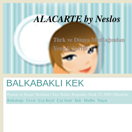
ALACARTE by Neslos
Türk ve Dünya Mutfağından
Yemek Tarifleri
BALKABAKLI KEK
Pişiren ve Yazan:
Neslihan
| Yazı Tarihi: Perşembe, Ocak 15, 2009 |
Menü'de:
Balkabağı
,
Ceviz
,
Çay Keyfi
,
Çay Saati
,
Kek
,
Muffin
,
Tarçın
|