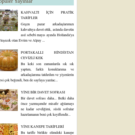
opüler Yayınlar
KAHVALTI İÇİN PRATİK
TARİFLER
Geçen pazar arkadaşlarımızı
kahvaltıya davet ettik, aslında davetin
asıl sebebi mayıs ayında Hollanda'ya
rleşecek olan Evrim ve Alpay ...
PORTAKALLI HİNDİSTAN
CEVİZLİ KEK
Bu keki son zamanlarda sık sık
yaptım, farklı konuklarıma ve
arkadaşlarıma tatdırdım ve yiyenlerin
psi çok beğendi, ben de sayfaya yazılac...
YİNE BİR DAVET SOFRASI
Bir davet sofrası daha... Belki daha
önce yazmışımdır misafir ağılamayı
ne kadar sevdiğimi, süslü sofralar
hazırlamanın beni çok keyiflendir...
YİNE KANEPE TARİFLERİ
Bu tarifle birlikte elimdeki kanepe