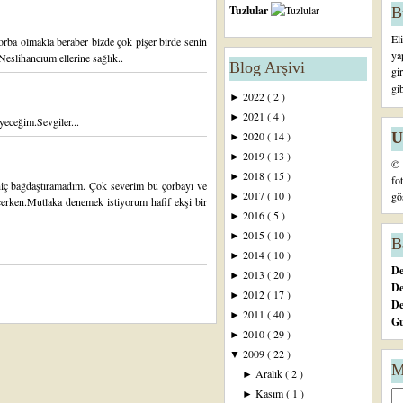
Tuzlular
B
El
orba olmakla beraber bizde çok pişer birde senin
ya
Neslihancıum ellerine sağlık..
Blog Arşivi
gi
gi
2022
( 2 )
►
2021
( 4 )
►
yeceğim.Sevgiler...
U
2020
( 14 )
►
2019
( 13 )
►
© 
2018
( 15 )
►
fo
hiç bağdaştıramadım. Çok severim bu çorbayı ve
2017
( 10 )
gö
►
içerken.Mutlaka denemek istiyorum hafif ekşi bir
2016
( 5 )
►
2015
( 10 )
►
B
2014
( 10 )
►
De
2013
( 20 )
►
De
2012
( 17 )
►
D
2011
( 40 )
►
Gu
2010
( 29 )
►
2009
( 22 )
▼
M
Aralık
( 2 )
►
Kasım
( 1 )
►