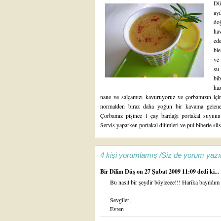
Dü
ay
do
ha
ed
ble
ve 
su 
bi
haz
nane ve salçamızı kavuruyoruz ve çorbamızın için
normalden biraz daha yoğun bir kavama gelene 
Çorbamız pişince 1 çay bardağı portakal suyunu e
Servis yaparken portakal dilimleri ve pul biberle süsl
4 kişi yorumlamış /Siz de yorum yazı
Bir Dilim Düş
on 27 Şubat 2009 11:09 dedi ki...
Bu nasıl bir şeydir böyleeee!!! Harika bayıld
Sevgiler,
Evren