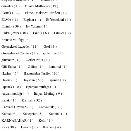
domates
( 1 )
Dünya Mutfakları
( 19 )
Ekmek
( 12 )
Ekmek Makinesi Tarifleri
( 1 )
ELMA
( 1 )
Enginar
( 1 )
Et Yemekleri
( 1 )
Etkinlik
( 39 )
Ev Yapımı
( 1 )
Farklı Şeyler
( 38 )
Fındık
( 6 )
Filmler
( 3 )
Fransız Mutfağı
( 6 )
Geleneksel Lezzetler
( 11 )
Gezi
( 8 )
Gingerbread Cookies
( 1 )
glutenfree
( 3 )
glutensiz
( 4 )
Gofret Pasta
( 1 )
Gül Tatlısı
( 1 )
Güllaç
( 1 )
hamurişi
( 1 )
Haşhaş
( 5 )
Hatsum'dan Tarifler
( 10 )
Havuç
( 5 )
Hayattan
( 65 )
ıspanak
( 3 )
Ispanak
( 10 )
ispanyol mutfağı
( 1 )
italyan mutfağı
( 4 )
İtalyan Mutfağı
( 9 )
kabak
( 1 )
Kahvaltı
( 32 )
Kahvaltı Davetleri
( 8 )
Kahvaltılık
( 30 )
Kahve
( 6 )
Kanepeler
( 5 )
Karamel
( 1 )
KARNABAHAR
( 1 )
Kefir
( 1 )
Kek
( 30 )
kereviz
( 2 )
Kestane
( 4 )