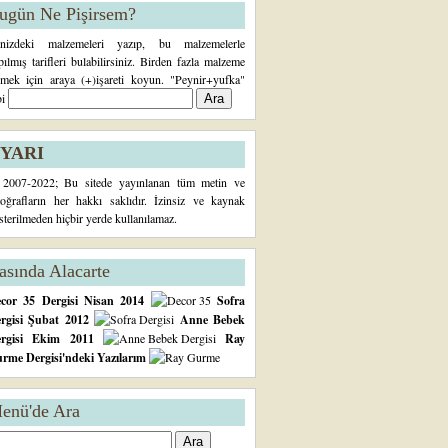
ugün Ne Pişirsem?
inizdeki malzemeleri yazıp, bu malzemelerle
pılmış tarifleri bulabilirsiniz. Birden fazla malzeme
rmek için araya (+)işareti koyun. "Peynir+yufka"
bi
YARI
2007-2022; Bu sitede yayınlanan tüm metin ve
toğrafların her hakkı saklıdır. İzinsiz ve kaynak
sterilmeden hiçbir yerde kullanılamaz.
asında Alacarte
cor 35 Dergisi Nisan 2014
Sofra
rgisi Şubat 2012
Anne Bebek
ergisi Ekim 2011
Ray
rme Dergisi'ndeki Yazılarım
enü'de Ara