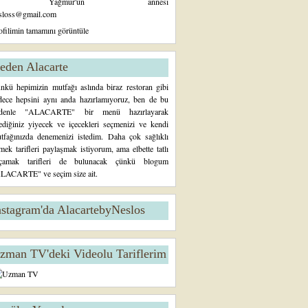
Yağmur'un annesi
sloss@gmail.com
ofilimin tamamını görüntüle
eden Alacarte
nkü hepimizin mutfağı aslında biraz restoran gibi
dece hepsini aynı anda hazırlamıyoruz, ben de bu
denle "ALACARTE" bir menü hazırlayarak
tediğiniz yiyecek ve içecekleri seçmenizi ve kendi
tfağınızda denemenizi istedim. Daha çok sağlıklı
mek tarifleri paylaşmak istiyorum, ama elbette tatlı
çamak tarifleri de bulunacak çünkü blogum
LACARTE" ve seçim size ait.
nstagram'da AlacartebyNeslos
zman TV'deki Videolu Tariflerim