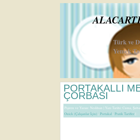
ALACARTE 
Türk ve 
Yemek Tar
PORTAKALLI M
ÇORBASI
Pişiren ve Yazan:
Neslihan
| Yazı Tarihi: Cuma, Şuba
Ouick (Çalışanlar İçin)
,
Portakal
,
Pratik Tarifler
|