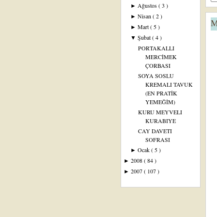
Ağustos
( 3 )
►
Nisan
( 2 )
►
M
Mart
( 5 )
►
Şubat
( 4 )
▼
PORTAKALLI
MERCİMEK
ÇORBASI
SOYA SOSLU
KREMALI TAVUK
(EN PRATİK
YEMEĞİM)
KURU MEYVELI
KURABIYE
CAY DAVETI
SOFRASI
Ocak
( 5 )
►
2008
( 84 )
►
2007
( 107 )
►