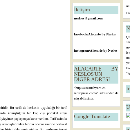
n
ne
c
İletişim
e
Pr
ki
nesloss@gmail.com
K
a
N
yı
facebook
/Alacarte by Neslos
Çü
t
sa
ne
instagram
/Alacarte by Neslos
is
mu
ye
ka
ALACARTE BY
"A
NESLOS'UN
DİĞER ADRESİ
"
http://alacartebyneslos.
I
wordpress.com/
/" adresinden de
ulaşabilirsiniz.
U
ridir. Bu tarifi de herkesin uyguladığı bir tarif
arda konuştuğum bir kaç kişi portakal suyu
Google Translate
söyleyince paylaşmaya karar verdim. Tarif aslında
 arkadaşlarımdan birinin önerisi üzerine portakal
an birini elde etmiş oldum. Bu çorbanın lezzet