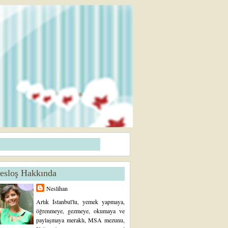
esloş Hakkında
Neslihan
Artık İstanbul'lu, yemek yapmaya,
öğrenmeye, gezmeye, okumaya ve
paylaşmaya meraklı, MSA mezunu,