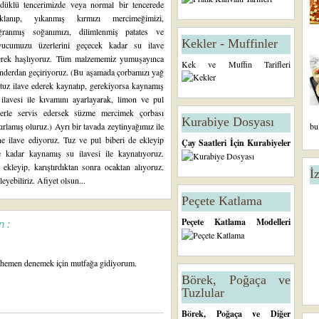
düklü tencerimizde veya normal bir tencerede
ıklanıp, yıkanmış kırmızı mercimeğimizi,
ğranmış soğanımızı, dilimlenmiş patates ve
Kekler - Muffinler
vucumuzu üzerlerini geçecek kadar su ilave
erek haşlıyoruz. Tüm malzememiz yumuşayınca
Kek ve Muffin Tarifleri
nderdan geçiriyoruz. (Bu aşamada çorbamızı yağ
tuz ilave ederek kaynatıp, gerekiyorsa kaynamış
ilavesi ile kıvamını ayarlayarak, limon ve pul
berle servis edersek süzme mercimek çorbası
Kurabiye Dosyası
ırlamış oluruz.) Ayrı bir tavada zeytinyağımız ile
bu
e ilave ediyoruz. Tuz ve pul biberi de ekleyip
Çay Saatleri İçin Kurabiyeler
kadar kaynamış su ilavesi ile kaynatıyoruz.
kleyip, karıştırdıktan sonra ocaktan alıyoruz.
İ
eyebiliriz. Afiyet olsun...
Peçete Katlama
Peçete Katlama Modelleri
n :
ım hemen denemek için mutfağa gidiyorum.
Börek, Poğaça ve
Tuzlular
Börek, Poğaça ve Diğer