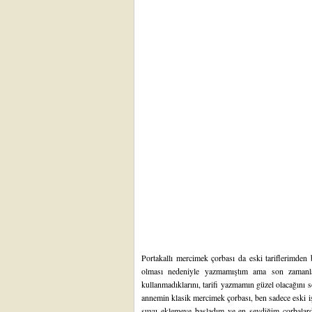
Portakallı mercimek çorbası da eski tariflerimden bi
olması nedeniyle yazmamıştım ama son zamanl
kullanmadıklarını, tarifi yazmamın güzel olacağını 
annemin klasik mercimek çorbası, ben sadece eski iş
suyu eklemeye başladım ve en sevdiğim çorbalard