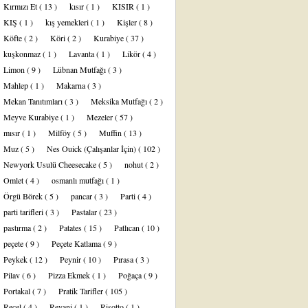
Kırmızı Et
( 13 )
kısır
( 1 )
KISIR
( 1 )
KIŞ
( 1 )
kış yemekleri
( 1 )
Kişler
( 8 )
Köfte
( 2 )
Köri
( 2 )
Kurabiye
( 37 )
kuşkonmaz
( 1 )
Lavanta
( 1 )
Likör
( 4 )
Limon
( 9 )
Lübnan Mutfağı
( 3 )
Mahlep
( 1 )
Makarna
( 3 )
Mekan Tanıtımları
( 3 )
Meksika Mutfağı
( 2 )
Meyve Kurabiye
( 1 )
Mezeler
( 57 )
mısır
( 1 )
Milföy
( 5 )
Muffin
( 13 )
Muz
( 5 )
Nes Ouick (Çalışanlar İçin)
( 102 )
Newyork Usulü Cheesecake
( 5 )
nohut
( 2 )
Omlet
( 4 )
osmanlı mutfağı
( 1 )
Örgü Börek
( 5 )
pancar
( 3 )
Parti
( 4 )
parti tarifleri
( 3 )
Pastalar
( 23 )
pastırma
( 2 )
Patates
( 15 )
Patlıcan
( 10 )
peçete
( 9 )
Peçete Katlama
( 9 )
Peykek
( 12 )
Peynir
( 10 )
Pırasa
( 3 )
Pilav
( 6 )
Pizza Ekmek
( 1 )
Poğaça
( 9 )
Portakal
( 7 )
Pratik Tarifler
( 105 )
Reçel
( 4 )
Revani
( 1 )
Risotto
( 1 )