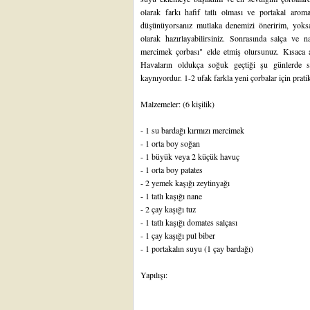
olarak farkı hafif tatlı olması ve portakal aromas
düşünüyorsanız mutlaka denemizi öneririm, yoks
olarak hazırlayabilirsiniz. Sonrasında salça ve
mercimek çorbası" elde etmiş olursunuz. Kısaca 
Havaların oldukça soğuk geçtiği şu günlerde s
kaynıyordur. 1-2 ufak farkla yeni çorbalar için pratik
Malzemeler: (6 kişilik)
- 1 su bardağı kırmızı mercimek
- 1 orta boy soğan
- 1 büyük veya 2 küçük havuç
- 1 orta boy patates
- 2 yemek kaşığı zeytinyağı
- 1 tatlı kaşığı nane
- 2 çay kaşığı tuz
- 1 tatlı kaşığı domates salçası
- 1 çay kaşığı pul biber
- 1 portakalın suyu (1 çay bardağı)
Yapılışı: