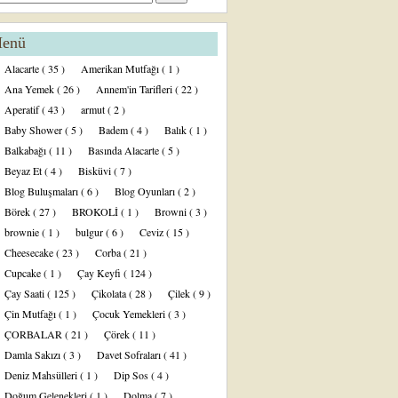
enü
Alacarte
( 35 )
Amerikan Mutfağı
( 1 )
Ana Yemek
( 26 )
Annem'in Tarifleri
( 22 )
Aperatif
( 43 )
armut
( 2 )
Baby Shower
( 5 )
Badem
( 4 )
Balık
( 1 )
Balkabağı
( 11 )
Basında Alacarte
( 5 )
Beyaz Et
( 4 )
Bisküvi
( 7 )
Blog Buluşmaları
( 6 )
Blog Oyunları
( 2 )
Börek
( 27 )
BROKOLİ
( 1 )
Browni
( 3 )
brownie
( 1 )
bulgur
( 6 )
Ceviz
( 15 )
Cheesecake
( 23 )
Corba
( 21 )
Cupcake
( 1 )
Çay Keyfi
( 124 )
Çay Saati
( 125 )
Çikolata
( 28 )
Çilek
( 9 )
Çin Mutfağı
( 1 )
Çocuk Yemekleri
( 3 )
ÇORBALAR
( 21 )
Çörek
( 11 )
Damla Sakızı
( 3 )
Davet Sofraları
( 41 )
Deniz Mahsülleri
( 1 )
Dip Sos
( 4 )
Doğum Gelenekleri
( 1 )
Dolma
( 7 )