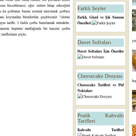
P
ını hissettirmesi, eğer sizlere hitap edeceğini
Farklı Şeyler
a da çorbanın bazını normal mercimek çorbası
 nane koymadan blenderdan geçirirseniz "süzme
Farklı, Güzel ve Şık Sunum
aynı tarifle 3 farklı çorba hazırlamak mümkün.
Önerileri
anırım hepimiz mutfağında bir tencere çorba
 tariflerimiz şöyle;
ye
Davet Sofraları
Davet Sofraları İçin Öneriler
Cheesecake Dosyası
he
Cheesecake Tarifleri ve Püf
Noktaları
Pratik Kahvaltı
Tarifleri
Kahvaltı Tarifleri