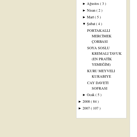
Ağustos
( 3 )
►
Nisan
( 2 )
►
Mart
( 5 )
►
Şubat
( 4 )
▼
PORTAKALLI
MERCİMEK
ÇORBASI
SOYA SOSLU
KREMALI TAVUK
(EN PRATİK
YEMEĞİM)
KURU MEYVELI
KURABIYE
CAY DAVETI
SOFRASI
Ocak
( 5 )
►
2008
( 84 )
►
2007
( 107 )
►