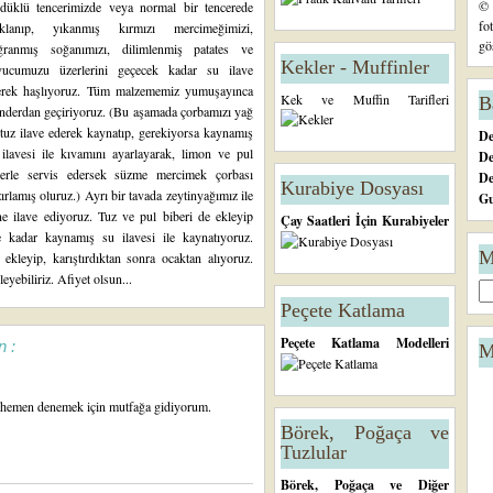
© 
düklü tencerimizde veya normal bir tencerede
fo
ıklanıp, yıkanmış kırmızı mercimeğimizi,
gö
ğranmış soğanımızı, dilimlenmiş patates ve
Kekler - Muffinler
vucumuzu üzerlerini geçecek kadar su ilave
erek haşlıyoruz. Tüm malzememiz yumuşayınca
Kek ve Muffin Tarifleri
B
nderdan geçiriyoruz. (Bu aşamada çorbamızı yağ
tuz ilave ederek kaynatıp, gerekiyorsa kaynamış
De
ilavesi ile kıvamını ayarlayarak, limon ve pul
De
berle servis edersek süzme mercimek çorbası
D
Kurabiye Dosyası
ırlamış oluruz.) Ayrı bir tavada zeytinyağımız ile
Gu
e ilave ediyoruz. Tuz ve pul biberi de ekleyip
Çay Saatleri İçin Kurabiyeler
kadar kaynamış su ilavesi ile kaynatıyoruz.
M
kleyip, karıştırdıktan sonra ocaktan alıyoruz.
eyebiliriz. Afiyet olsun...
Peçete Katlama
Peçete Katlama Modelleri
n :
M
ım hemen denemek için mutfağa gidiyorum.
Börek, Poğaça ve
Tuzlular
Börek, Poğaça ve Diğer