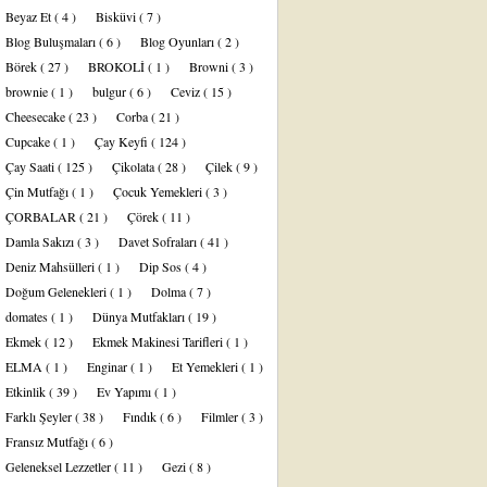
Beyaz Et
( 4 )
Bisküvi
( 7 )
Blog Buluşmaları
( 6 )
Blog Oyunları
( 2 )
Börek
( 27 )
BROKOLİ
( 1 )
Browni
( 3 )
brownie
( 1 )
bulgur
( 6 )
Ceviz
( 15 )
Cheesecake
( 23 )
Corba
( 21 )
Cupcake
( 1 )
Çay Keyfi
( 124 )
Çay Saati
( 125 )
Çikolata
( 28 )
Çilek
( 9 )
Çin Mutfağı
( 1 )
Çocuk Yemekleri
( 3 )
ÇORBALAR
( 21 )
Çörek
( 11 )
Damla Sakızı
( 3 )
Davet Sofraları
( 41 )
Deniz Mahsülleri
( 1 )
Dip Sos
( 4 )
Doğum Gelenekleri
( 1 )
Dolma
( 7 )
domates
( 1 )
Dünya Mutfakları
( 19 )
Ekmek
( 12 )
Ekmek Makinesi Tarifleri
( 1 )
ELMA
( 1 )
Enginar
( 1 )
Et Yemekleri
( 1 )
Etkinlik
( 39 )
Ev Yapımı
( 1 )
Farklı Şeyler
( 38 )
Fındık
( 6 )
Filmler
( 3 )
Fransız Mutfağı
( 6 )
Geleneksel Lezzetler
( 11 )
Gezi
( 8 )