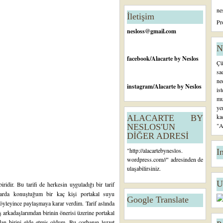
n
ne
c
İletişim
e
Pr
ki
nesloss@gmail.com
K
a
N
yı
facebook
/Alacarte by Neslos
Çü
t
sa
ne
instagram
/Alacarte by Neslos
is
mu
ye
ka
ALACARTE BY
"A
NESLOS'UN
DİĞER ADRESİ
"
http://alacartebyneslos.
I
wordpress.com/
/" adresinden de
ulaşabilirsiniz.
U
ridir. Bu tarifi de herkesin uyguladığı bir tarif
arda konuştuğum bir kaç kişi portakal suyu
Google Translate
söyleyince paylaşmaya karar verdim. Tarif aslında
 arkadaşlarımdan birinin önerisi üzerine portakal
an birini elde etmiş oldum. Bu çorbanın lezzet