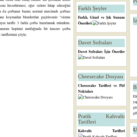
P
ını hissettirmesi, eğer sizlere hitap edeceğini
Farklı Şeyler
a da çorbanın bazını normal mercimek çorbası
 nane koymadan blenderdan geçirirseniz "süzme
Farklı, Güzel ve Şık Sunum
İ
aynı tarifle 3 farklı çorba hazırlamak mümkün.
Önerileri
anırım hepimiz mutfağında bir tencere çorba
 tariflerimiz şöyle;
Davet Sofraları
Davet Sofraları İçin Öneriler
Cheesecake Dosyası
Cheesecake Tarifleri ve Püf
B
Noktaları
El
ya
gi
gi
Pratik Kahvaltı
Tarifleri
U
Kahvaltı Tarifleri