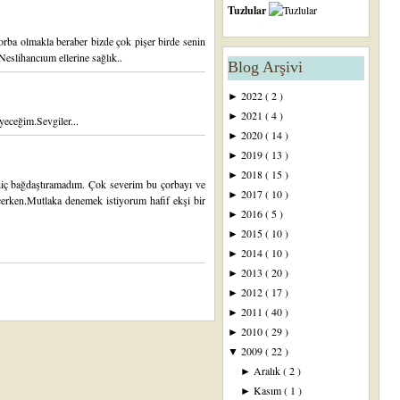
Tuzlular
orba olmakla beraber bizde çok pişer birde senin
Neslihancıum ellerine sağlık..
Blog Arşivi
2022
( 2 )
►
2021
( 4 )
►
yeceğim.Sevgiler...
2020
( 14 )
►
2019
( 13 )
►
2018
( 15 )
►
hiç bağdaştıramadım. Çok severim bu çorbayı ve
2017
( 10 )
►
içerken.Mutlaka denemek istiyorum hafif ekşi bir
2016
( 5 )
►
2015
( 10 )
►
2014
( 10 )
►
2013
( 20 )
►
2012
( 17 )
►
2011
( 40 )
►
2010
( 29 )
►
2009
( 22 )
▼
Aralık
( 2 )
►
Kasım
( 1 )
►