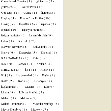
Gingerbread Cookies
( 1 )
glutenfree
( 3 )
glutensiz
( 4 )
Gofret Pasta
( 1 )
Gül Tatlısı
( 1 )
Güllaç
( 1 )
hamurişi
( 1 )
Haşhaş
( 5 )
Hatsum'dan Tarifler
( 10 )
Havuç
( 5 )
Hayattan
( 65 )
ıspanak
( 3 )
Ispanak
( 10 )
ispanyol mutfağı
( 1 )
italyan mutfağı
( 4 )
İtalyan Mutfağı
( 9 )
kabak
( 1 )
Kahvaltı
( 32 )
Kahvaltı Davetleri
( 8 )
Kahvaltılık
( 30 )
Kahve
( 6 )
Kanepeler
( 5 )
Karamel
( 1 )
KARNABAHAR
( 1 )
Kefir
( 1 )
Kek
( 30 )
kereviz
( 2 )
Kestane
( 4 )
Kırmızı Et
( 13 )
kısır
( 1 )
KISIR
( 1 )
KIŞ
( 1 )
kış yemekleri
( 1 )
Kişler
( 8 )
Köfte
( 2 )
Köri
( 2 )
Kurabiye
( 37 )
kuşkonmaz
( 1 )
Lavanta
( 1 )
Likör
( 4 )
Limon
( 9 )
Lübnan Mutfağı
( 3 )
Mahlep
( 1 )
Makarna
( 3 )
Mekan Tanıtımları
( 3 )
Meksika Mutfağı
( 2 )
Meyve Kurabiye
( 1 )
Mezeler
( 57 )