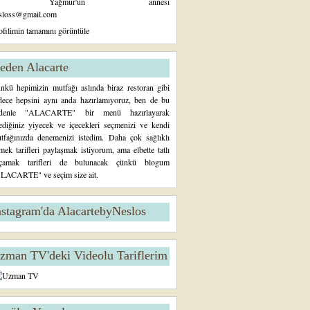
Yağmur'un annesi
sloss@gmail.com
ofilimin tamamını görüntüle
eden Alacarte
nkü hepimizin mutfağı aslında biraz restoran gibi
dece hepsini aynı anda hazırlamıyoruz, ben de bu
denle "ALACARTE" bir menü hazırlayarak
tediğiniz yiyecek ve içecekleri seçmenizi ve kendi
tfağınızda denemenizi istedim. Daha çok sağlıklı
mek tarifleri paylaşmak istiyorum, ama elbette tatlı
çamak tarifleri de bulunacak çünkü blogum
LACARTE" ve seçim size ait.
nstagram'da AlacartebyNeslos
zman TV'deki Videolu Tariflerim