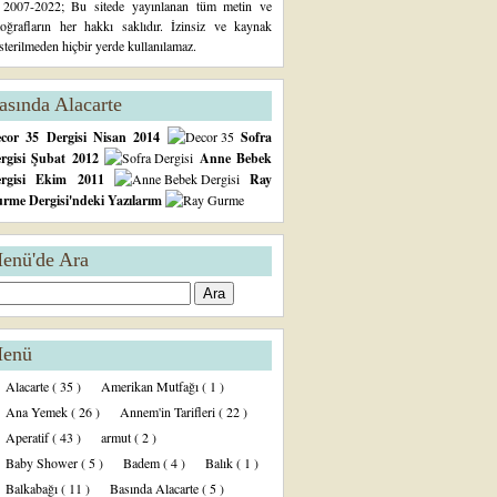
2007-2022; Bu sitede yayınlanan tüm metin ve
toğrafların her hakkı saklıdır. İzinsiz ve kaynak
sterilmeden hiçbir yerde kullanılamaz.
asında Alacarte
cor 35 Dergisi Nisan 2014
Sofra
rgisi Şubat 2012
Anne Bebek
ergisi Ekim 2011
Ray
rme Dergisi'ndeki Yazılarım
enü'de Ara
enü
Alacarte
( 35 )
Amerikan Mutfağı
( 1 )
Ana Yemek
( 26 )
Annem'in Tarifleri
( 22 )
Aperatif
( 43 )
armut
( 2 )
Baby Shower
( 5 )
Badem
( 4 )
Balık
( 1 )
Balkabağı
( 11 )
Basında Alacarte
( 5 )