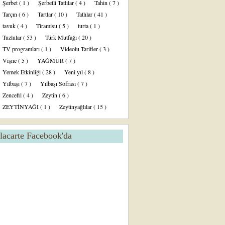
Şerbet
( 1 )
Şerbetli Tatlılar
( 4 )
Tahin
( 7 )
Tarçın
( 6 )
Tartlar
( 10 )
Tatlılar
( 41 )
tavuk
( 4 )
Tiramisu
( 5 )
turta
( 1 )
Tuzlular
( 53 )
Türk Mutfağı
( 20 )
TV programları
( 1 )
Videolu Tarifler
( 3 )
Vişne
( 5 )
YAĞMUR
( 7 )
Yemek Etkinliği
( 28 )
Yeni yıl
( 8 )
Yılbaşı
( 7 )
Yılbaşı Sofrası
( 7 )
Zencefil
( 4 )
Zeytin
( 6 )
ZEYTİNYAĞI
( 1 )
Zeytinyağlılar
( 15 )
lacarte Facebook'da