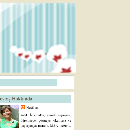
esloş Hakkında
Neslihan
Artık İstanbul'lu, yemek yapmaya,
öğrenmeye, gezmeye, okumaya ve
paylaşmaya meraklı, MSA mezunu,