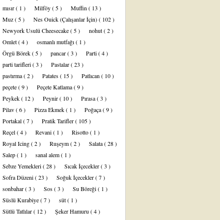
mısır
( 1 )
Milföy
( 5 )
Muffin
( 13 )
Muz
( 5 )
Nes Ouick (Çalışanlar İçin)
( 102 )
Newyork Usulü Cheesecake
( 5 )
nohut
( 2 )
Omlet
( 4 )
osmanlı mutfağı
( 1 )
Örgü Börek
( 5 )
pancar
( 3 )
Parti
( 4 )
parti tarifleri
( 3 )
Pastalar
( 23 )
pastırma
( 2 )
Patates
( 15 )
Patlıcan
( 10 )
peçete
( 9 )
Peçete Katlama
( 9 )
Peykek
( 12 )
Peynir
( 10 )
Pırasa
( 3 )
Pilav
( 6 )
Pizza Ekmek
( 1 )
Poğaça
( 9 )
Portakal
( 7 )
Pratik Tarifler
( 105 )
Reçel
( 4 )
Revani
( 1 )
Risotto
( 1 )
Royal Icing
( 2 )
Ruşeym
( 2 )
Salata
( 28 )
Salep
( 1 )
sanal alem
( 1 )
Sebze Yemekleri
( 28 )
Sıcak İçecekler
( 3 )
Sofra Düzeni
( 23 )
Soğuk İçecekler
( 7 )
sonbahar
( 3 )
Sos
( 3 )
Su Böreği
( 1 )
Süslü Kurabiye
( 7 )
süt
( 1 )
Sütlü Tatlılar
( 12 )
Şeker Hamuru
( 4 )