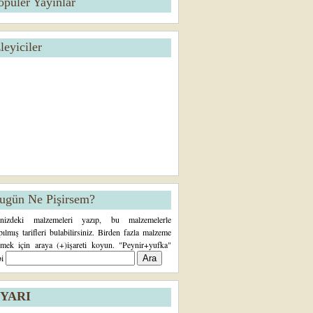
opüler Yayınlar
zleyiciler
ugün Ne Pişirsem?
inizdeki malzemeleri yazıp, bu malzemelerle
pılmış tarifleri bulabilirsiniz. Birden fazla malzeme
rmek için araya (+)işareti koyun. "Peynir+yufka"
bi
YARI