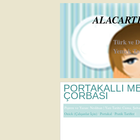
ALACARTE 
Türk ve 
Yemek Tar
PORTAKALLI M
ÇORBASI
Pişiren ve Yazan:
Neslihan
| Yazı Tarihi: Cuma, Şuba
Ouick (Çalışanlar İçin)
,
Portakal
,
Pratik Tarifler
|