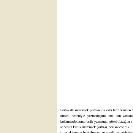
Portakallı mercimek çorbası da eski tariflerimden bi
olması nedeniyle yazmamıştım ama son zamanl
kullanmadıklarını, tarifi yazmamın güzel olacağını 
annemin klasik mercimek çorbası, ben sadece eski iş
suyu eklemeye başladım ve en sevdiğim çorbalard