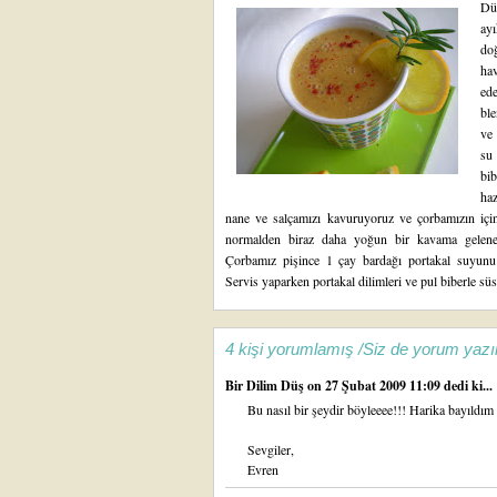
Dü
ay
do
ha
ed
ble
ve 
su 
bi
haz
nane ve salçamızı kavuruyoruz ve çorbamızın için
normalden biraz daha yoğun bir kavama gelene 
Çorbamız pişince 1 çay bardağı portakal suyunu e
Servis yaparken portakal dilimleri ve pul biberle süsl
4 kişi yorumlamış /Siz de yorum yazı
Bir Dilim Düş
on 27 Şubat 2009 11:09 dedi ki...
Bu nasıl bir şeydir böyleeee!!! Harika bayıld
Sevgiler,
Evren