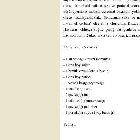
olarak farkı hafif tatlı olması ve portakal aromas
düşünüyorsanız mutlaka denemizi öneririm, yoks
olarak hazırlayabilirsiniz. Sonrasında salça ve
mercimek çorbası" elde etmiş olursunuz. Kısaca 
Havaların oldukça soğuk geçtiği şu günlerde s
kaynıyordur. 1-2 ufak farkla yeni çorbalar için pratik
Malzemeler: (6 kişilik)
- 1 su bardağı kırmızı mercimek
- 1 orta boy soğan
- 1 büyük veya 2 küçük havuç
- 1 orta boy patates
- 2 yemek kaşığı zeytinyağı
- 1 tatlı kaşığı nane
- 2 çay kaşığı tuz
- 1 tatlı kaşığı domates salçası
- 1 çay kaşığı pul biber
- 1 portakalın suyu (1 çay bardağı)
Yapılışı: