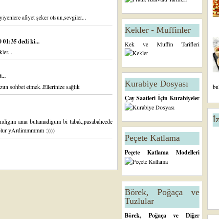
yiyenlere afiyet şeker olsun,sevgiler...
Kekler - Muffinler
01:35 dedi ki...
Kek ve Muffin Tarifleri
ler...
...
Kurabiye Dosyası
zun sohbet etmek..Ellerinize sağlık
bu
Çay Saatleri İçin Kurabiyeler
İ
endigim ama bulamadigum bi tabak,pasabahcede
ooolur yArdimmmmm :))))
Peçete Katlama
Peçete Katlama Modelleri
Börek, Poğaça ve
Tuzlular
Börek, Poğaça ve Diğer