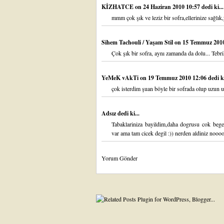
KİZHATCE
on 24 Haziran 2010 10:57 dedi ki...
mmm çok şık ve leziz bir sofra,ellerinize sağlık,
Sihem Tachouli / Yaşam Stil
on 15 Temmuz 2010 
Çok şık bir sofra, aynı zamanda da dolu... Tebrik
YeMeK vAkTi
on 19 Temmuz 2010 12:06 dedi ki
çok isterdim şuan böyle bir sofrada olup uzun u
Adsız dedi ki...
Tabaklariniza bayildim,daha dogrusu cok beg
var ama tam cicek degil :)) nerden aldiniz no
Yorum Gönder