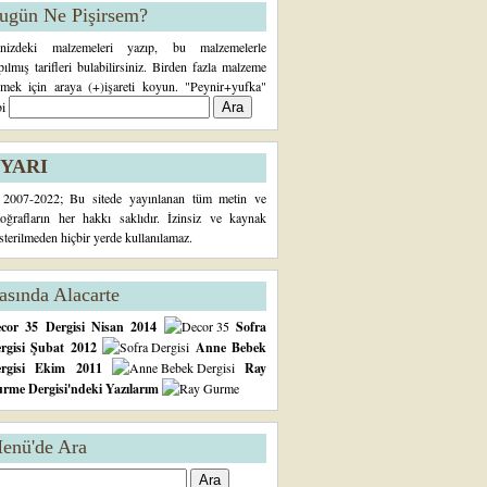
ugün Ne Pişirsem?
inizdeki malzemeleri yazıp, bu malzemelerle
pılmış tarifleri bulabilirsiniz. Birden fazla malzeme
rmek için araya (+)işareti koyun. "Peynir+yufka"
bi
YARI
2007-2022; Bu sitede yayınlanan tüm metin ve
toğrafların her hakkı saklıdır. İzinsiz ve kaynak
sterilmeden hiçbir yerde kullanılamaz.
asında Alacarte
cor 35 Dergisi Nisan 2014
Sofra
rgisi Şubat 2012
Anne Bebek
ergisi Ekim 2011
Ray
rme Dergisi'ndeki Yazılarım
enü'de Ara