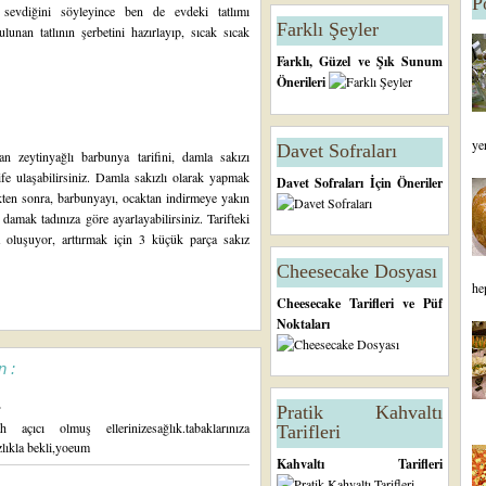
P
 sevdiğini söyleyince ben de evdeki tatlımı
Farklı Şeyler
unan tatlının şerbetini hazırlayıp, sıcak sıcak
Farklı, Güzel ve Şık Sunum
Önerileri
ye
Davet Sofraları
n zeytinyağlı barbunya tarifini
, damla sakızı
ife ulaşabilirsiniz. Damla sakızlı olarak yapmak
Davet Sofraları İçin Öneriler
ten sonra, barbunyayı, ocaktan indirmeye yakın
mak tadınıza göre ayarlayabilirsiniz. Tarifteki
a oluşuyor, arttırmak için 3 küçük parça sakız
Cheesecake Dosyası
he
Cheesecake Tarifleri ve Püf
Noktaları
n :
.
Pratik Kahvaltı
ıcı olmuş ellerinizesağlık.tabaklarınıza
Tarifleri
ızlıkla bekli,yoeum
Kahvaltı Tarifleri