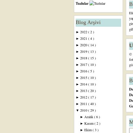
Tuzlular
B
El
ya
Blog Arşivi
gi
gi
2022
( 2 )
►
2021
( 4 )
►
U
2020
( 14 )
►
2019
( 13 )
►
© 
2018
( 15 )
►
fo
2017
( 10 )
gö
►
2016
( 5 )
►
2015
( 10 )
►
B
2014
( 10 )
►
De
2013
( 20 )
►
De
2012
( 17 )
►
D
2011
( 40 )
►
Gu
2010
( 29 )
▼
Aralık
( 6 )
►
M
Kasım
( 2 )
►
Ekim
( 3 )
►