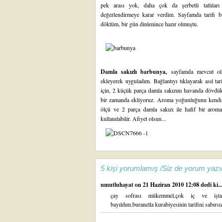
pek arası yok, daha çok da şerbetli tatlıları
değerlendirmeye karar verdim. Sayfamda tarifi bul
döktüm, bir gün dinlenince hazır olmuştu.
Damla sakızlı barbunya,
sayfamda mevcut ola
ekleyerek uyguladım. Bağlantıyı tıklayarak asıl tar
için, 2 küçük parça damla sakızını havanda dövdük
bir zamanda ekliyoruz. Aroma yoğunluğunu kendi da
ölçü ve 2 parça damla sakızı ile hafif bir arom
kullanılabilir. Afiyet olsun...
5 kişi yorumlamış /Siz de yorum yazı
umutluhayat
on 21 Haziran 2010 12:08 dedi ki..
çay sofrası mükemmel,çok iç ve iştah aç
bayıldım.buranella kurabiyesinin tarifini sabırs