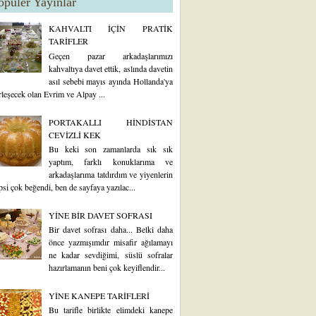
opüler Yayınlar
KAHVALTI İÇİN PRATİK
TARİFLER
Geçen pazar arkadaşlarımızı
kahvaltıya davet ettik, aslında davetin
asıl sebebi mayıs ayında Hollanda'ya
rleşecek olan Evrim ve Alpay ...
PORTAKALLI HİNDİSTAN
CEVİZLİ KEK
Bu keki son zamanlarda sık sık
yaptım, farklı konuklarıma ve
arkadaşlarıma tatdırdım ve yiyenlerin
psi çok beğendi, ben de sayfaya yazılac...
YİNE BİR DAVET SOFRASI
Bir davet sofrası daha... Belki daha
önce yazmışımdır misafir ağılamayı
ne kadar sevdiğimi, süslü sofralar
hazırlamanın beni çok keyiflendir...
YİNE KANEPE TARİFLERİ
Bu tarifle birlikte elimdeki kanepe