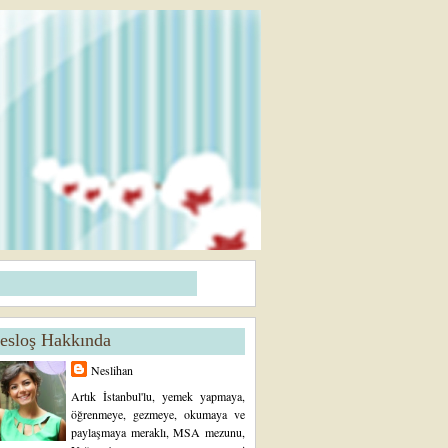
esloş Hakkında
Neslihan
Artık İstanbul'lu, yemek yapmaya,
öğrenmeye, gezmeye, okumaya ve
paylaşmaya meraklı, MSA mezunu,