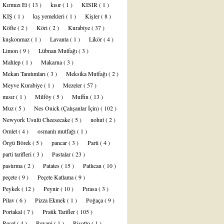
Kırmızı Et
( 13 )
kısır
( 1 )
KISIR
( 1 )
KIŞ
( 1 )
kış yemekleri
( 1 )
Kişler
( 8 )
Köfte
( 2 )
Köri
( 2 )
Kurabiye
( 37 )
kuşkonmaz
( 1 )
Lavanta
( 1 )
Likör
( 4 )
Limon
( 9 )
Lübnan Mutfağı
( 3 )
Mahlep
( 1 )
Makarna
( 3 )
Mekan Tanıtımları
( 3 )
Meksika Mutfağı
( 2 )
Meyve Kurabiye
( 1 )
Mezeler
( 57 )
mısır
( 1 )
Milföy
( 5 )
Muffin
( 13 )
Muz
( 5 )
Nes Ouick (Çalışanlar İçin)
( 102 )
Newyork Usulü Cheesecake
( 5 )
nohut
( 2 )
Omlet
( 4 )
osmanlı mutfağı
( 1 )
Örgü Börek
( 5 )
pancar
( 3 )
Parti
( 4 )
parti tarifleri
( 3 )
Pastalar
( 23 )
pastırma
( 2 )
Patates
( 15 )
Patlıcan
( 10 )
peçete
( 9 )
Peçete Katlama
( 9 )
Peykek
( 12 )
Peynir
( 10 )
Pırasa
( 3 )
Pilav
( 6 )
Pizza Ekmek
( 1 )
Poğaça
( 9 )
Portakal
( 7 )
Pratik Tarifler
( 105 )
Reçel
( 4 )
Revani
( 1 )
Risotto
( 1 )