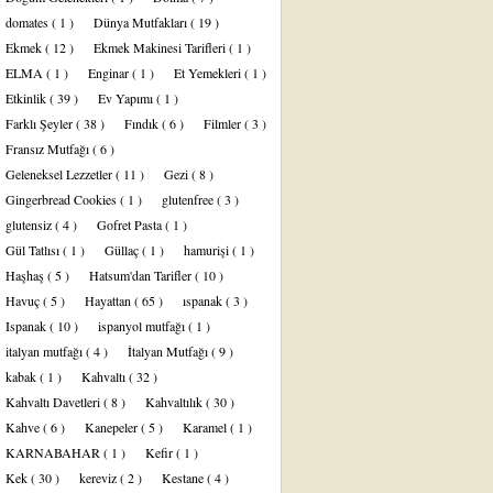
domates
( 1 )
Dünya Mutfakları
( 19 )
Ekmek
( 12 )
Ekmek Makinesi Tarifleri
( 1 )
ELMA
( 1 )
Enginar
( 1 )
Et Yemekleri
( 1 )
Etkinlik
( 39 )
Ev Yapımı
( 1 )
Farklı Şeyler
( 38 )
Fındık
( 6 )
Filmler
( 3 )
Fransız Mutfağı
( 6 )
Geleneksel Lezzetler
( 11 )
Gezi
( 8 )
Gingerbread Cookies
( 1 )
glutenfree
( 3 )
glutensiz
( 4 )
Gofret Pasta
( 1 )
Gül Tatlısı
( 1 )
Güllaç
( 1 )
hamurişi
( 1 )
Haşhaş
( 5 )
Hatsum'dan Tarifler
( 10 )
Havuç
( 5 )
Hayattan
( 65 )
ıspanak
( 3 )
Ispanak
( 10 )
ispanyol mutfağı
( 1 )
italyan mutfağı
( 4 )
İtalyan Mutfağı
( 9 )
kabak
( 1 )
Kahvaltı
( 32 )
Kahvaltı Davetleri
( 8 )
Kahvaltılık
( 30 )
Kahve
( 6 )
Kanepeler
( 5 )
Karamel
( 1 )
KARNABAHAR
( 1 )
Kefir
( 1 )
Kek
( 30 )
kereviz
( 2 )
Kestane
( 4 )