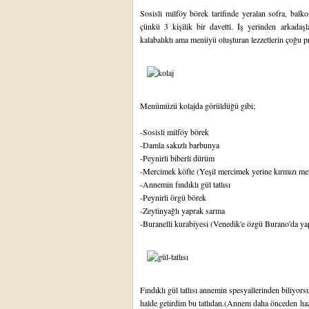
Sosisli milföy börek
tarifinde yeralan sofra, bal
çünkü 3 kişilik bir davetti. İş yerinden arkadaşla
kalabalıktı ama menüyü oluşturan lezzetlerin çoğu pra
Menümüzü kolajda görüldüğü gibi;
-
Sosisli milföy börek
-
Damla sakızlı barbunya
-
Peynirli biberli dürüm
-
Mercimek köfte
(Yeşil mercimek yerine kırmızı me
-
Annemin fındıklı gül tatlısı
-
Peynirli örgü börek
-
Zeytinyağlı yaprak sarma
-Buranelli kurabiyesi (Venedik'e özgü Burano'da yap
Fındıklı gül tatlısı
annemin spesyallerinden biliyors
halde getirdim bu tatlıdan.(Annem daha önceden hazır