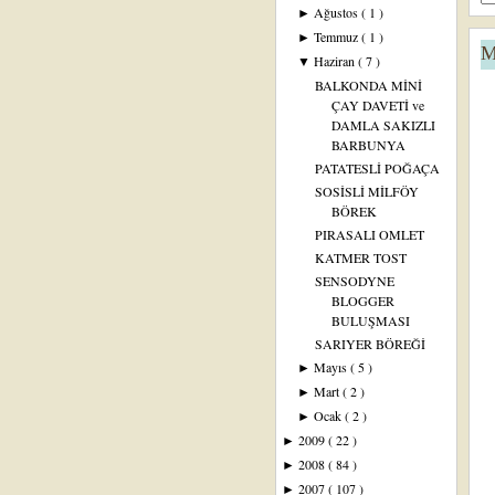
Ağustos
( 1 )
►
Temmuz
( 1 )
►
M
Haziran
( 7 )
▼
BALKONDA MİNİ
ÇAY DAVETİ ve
DAMLA SAKIZLI
BARBUNYA
PATATESLİ POĞAÇA
SOSİSLİ MİLFÖY
BÖREK
PIRASALI OMLET
KATMER TOST
SENSODYNE
BLOGGER
BULUŞMASI
SARIYER BÖREĞİ
Mayıs
( 5 )
►
Mart
( 2 )
►
Ocak
( 2 )
►
2009
( 22 )
►
2008
( 84 )
►
2007
( 107 )
►