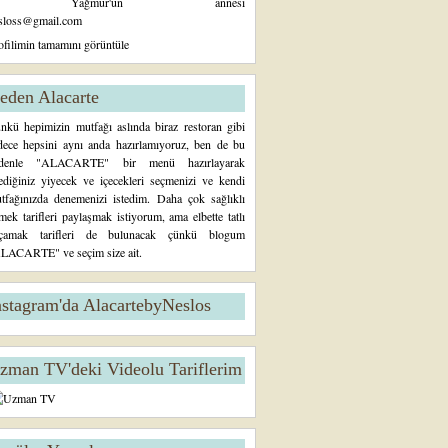
Yağmur'un annesi
sloss@gmail.com
ofilimin tamamını görüntüle
eden Alacarte
nkü hepimizin mutfağı aslında biraz restoran gibi
dece hepsini aynı anda hazırlamıyoruz, ben de bu
denle "ALACARTE" bir menü hazırlayarak
tediğiniz yiyecek ve içecekleri seçmenizi ve kendi
tfağınızda denemenizi istedim. Daha çok sağlıklı
mek tarifleri paylaşmak istiyorum, ama elbette tatlı
çamak tarifleri de bulunacak çünkü blogum
LACARTE" ve seçim size ait.
nstagram'da AlacartebyNeslos
zman TV'deki Videolu Tariflerim