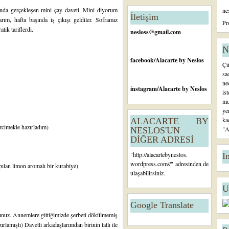
n
konda gerçekleşen mini çay daveti. Mini diyorum
ne
c
İletişim
rım, hafta başında iş çıkışı geldiler. Soframız
e
Pr
tik tariflerdi.
ki
nesloss@gmail.com
K
a
N
yı
facebook
/Alacarte by Neslos
Çü
t
sa
ne
instagram
/Alacarte by Neslos
is
mu
ye
ka
ALACARTE BY
rcimekle hazırladım)
"A
NESLOS'UN
DİĞER ADRESİ
"
http://alacartebyneslos.
I
wordpress.com/
/" adresinden de
ılan limon aromalı bir kurabiye)
ulaşabilirsiniz.
U
Google Translate
unuz. Annemlere gittiğimizde şerbeti dökülmemiş
lamıştı) Davetli arkadaşlarımdan birinin tatlı ile