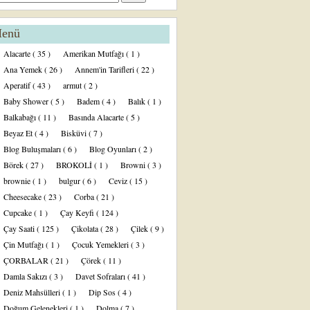
enü
Alacarte
( 35 )
Amerikan Mutfağı
( 1 )
Ana Yemek
( 26 )
Annem'in Tarifleri
( 22 )
Aperatif
( 43 )
armut
( 2 )
Baby Shower
( 5 )
Badem
( 4 )
Balık
( 1 )
Balkabağı
( 11 )
Basında Alacarte
( 5 )
Beyaz Et
( 4 )
Bisküvi
( 7 )
Blog Buluşmaları
( 6 )
Blog Oyunları
( 2 )
Börek
( 27 )
BROKOLİ
( 1 )
Browni
( 3 )
brownie
( 1 )
bulgur
( 6 )
Ceviz
( 15 )
Cheesecake
( 23 )
Corba
( 21 )
Cupcake
( 1 )
Çay Keyfi
( 124 )
Çay Saati
( 125 )
Çikolata
( 28 )
Çilek
( 9 )
Çin Mutfağı
( 1 )
Çocuk Yemekleri
( 3 )
ÇORBALAR
( 21 )
Çörek
( 11 )
Damla Sakızı
( 3 )
Davet Sofraları
( 41 )
Deniz Mahsülleri
( 1 )
Dip Sos
( 4 )
Doğum Gelenekleri
( 1 )
Dolma
( 7 )