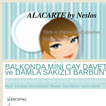
ALACARTE by Neslos
Türk ve Dünya Mutfağından
Yemek Tarifleri
BALKONDA MİNİ ÇAY DAVET
ve DAMLA SAKIZLI BARBUN
Pişiren ve Yazan:
Neslihan
| Yazı Tarihi: Pazartesi, Haziran 21, 2010 |
Menü'de
Keyfi
,
Çay Saati
,
Davet Sofraları
,
Mezeler
,
Sofra Düzeni
,
Zeytinyağlılar
|