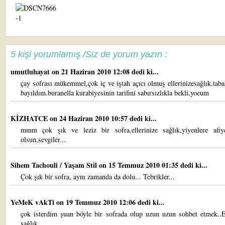
5 kişi yorumlamış /Siz de yorum yazın :
umutluhayat
on 21 Haziran 2010 12:08 dedi ki...
çay sofrası mükemmel,çok iç ve iştah açıcı olmuş ellerinizesağlık.taba
bayıldım.buranella kurabiyesinin tarifini sabırsızlıkla bekli,yoeum
KİZHATCE
on 24 Haziran 2010 10:57 dedi ki...
mmm çok şık ve leziz bir sofra,ellerinize sağlık,yiyenlere afiy
olsun,sevgiler...
Sihem Tachouli / Yaşam Stil
on 15 Temmuz 2010 01:35 dedi ki...
Çok şık bir sofra, aynı zamanda da dolu... Tebrikler...
YeMeK vAkTi
on 19 Temmuz 2010 12:06 dedi ki...
çok isterdim şuan böyle bir sofrada olup uzun uzun sohbet etmek..El
sağlık