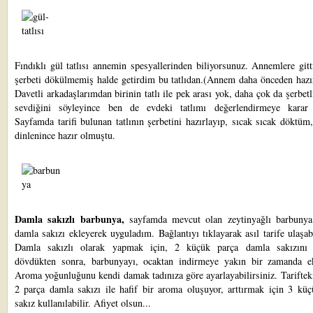
Fındıklı gül tatlısı
annemin spesyallerinden biliyorsunuz. Annemlere gitt
şerbeti dökülmemiş halde getirdim bu tatlıdan.(Annem daha önceden hazır
Davetli arkadaşlarımdan birinin tatlı ile pek arası yok, daha çok da şerbetli 
sevdiğini söyleyince ben de evdeki tatlımı değerlendirmeye karar
Sayfamda tarifi bulunan tatlının şerbetini hazırlayıp, sıcak sıcak döktüm
dinlenince hazır olmuştu.
Damla sakızlı barbunya,
sayfamda mevcut olan zeytinyağlı barbunya 
damla sakızı ekleyerek uyguladım. Bağlantıyı tıklayarak asıl tarife ulaşabi
Damla sakızlı olarak yapmak için, 2 küçük parça damla sakızını
dövdükten sonra, barbunyayı, ocaktan indirmeye yakın bir zamanda ek
Aroma yoğunluğunu kendi damak tadınıza göre ayarlayabilirsiniz. Tariftek
2 parça damla sakızı ile hafif bir aroma oluşuyor, arttırmak için 3 küç
sakız kullanılabilir. Afiyet olsun...