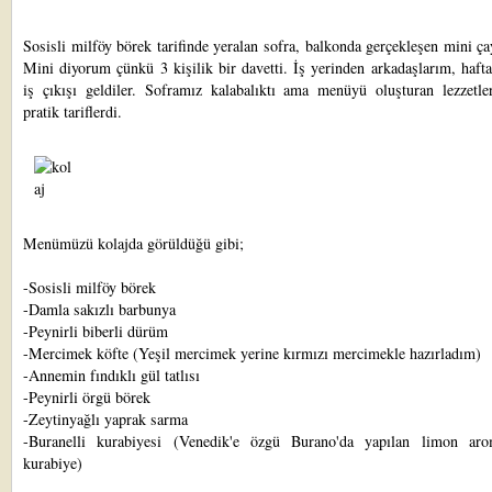
Sosisli milföy börek
tarifinde yeralan sofra, balkonda gerçekleşen mini ça
Mini diyorum çünkü 3 kişilik bir davetti. İş yerinden arkadaşlarım, haft
iş çıkışı geldiler. Soframız kalabalıktı ama menüyü oluşturan lezzetle
pratik tariflerdi.
Menümüzü kolajda görüldüğü gibi;
-
Sosisli milföy börek
-
Damla sakızlı barbunya
-
Peynirli biberli dürüm
-
Mercimek köfte
(Yeşil mercimek yerine kırmızı mercimekle hazırladım)
-
Annemin fındıklı gül tatlısı
-
Peynirli örgü börek
-
Zeytinyağlı yaprak sarma
-Buranelli kurabiyesi (Venedik'e özgü Burano'da yapılan limon aro
kurabiye)