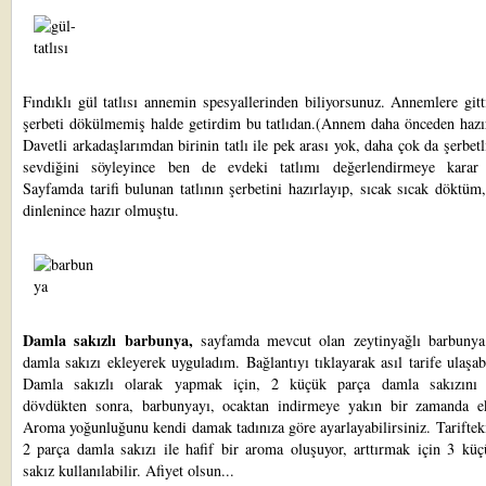
Fındıklı gül tatlısı
annemin spesyallerinden biliyorsunuz. Annemlere gitt
şerbeti dökülmemiş halde getirdim bu tatlıdan.(Annem daha önceden hazır
Davetli arkadaşlarımdan birinin tatlı ile pek arası yok, daha çok da şerbetli 
sevdiğini söyleyince ben de evdeki tatlımı değerlendirmeye karar
Sayfamda tarifi bulunan tatlının şerbetini hazırlayıp, sıcak sıcak döktüm
dinlenince hazır olmuştu.
Damla sakızlı barbunya,
sayfamda mevcut olan zeytinyağlı barbunya 
damla sakızı ekleyerek uyguladım. Bağlantıyı tıklayarak asıl tarife ulaşabi
Damla sakızlı olarak yapmak için, 2 küçük parça damla sakızını
dövdükten sonra, barbunyayı, ocaktan indirmeye yakın bir zamanda ek
Aroma yoğunluğunu kendi damak tadınıza göre ayarlayabilirsiniz. Tariftek
2 parça damla sakızı ile hafif bir aroma oluşuyor, arttırmak için 3 küç
sakız kullanılabilir. Afiyet olsun...