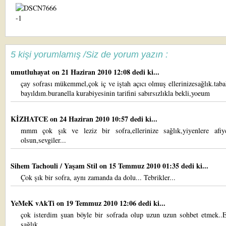
5 kişi yorumlamış /Siz de yorum yazın :
umutluhayat
on 21 Haziran 2010 12:08 dedi ki...
çay sofrası mükemmel,çok iç ve iştah açıcı olmuş ellerinizesağlık.taba
bayıldım.buranella kurabiyesinin tarifini sabırsızlıkla bekli,yoeum
KİZHATCE
on 24 Haziran 2010 10:57 dedi ki...
mmm çok şık ve leziz bir sofra,ellerinize sağlık,yiyenlere afiy
olsun,sevgiler...
Sihem Tachouli / Yaşam Stil
on 15 Temmuz 2010 01:35 dedi ki...
Çok şık bir sofra, aynı zamanda da dolu... Tebrikler...
YeMeK vAkTi
on 19 Temmuz 2010 12:06 dedi ki...
çok isterdim şuan böyle bir sofrada olup uzun uzun sohbet etmek..El
sağlık