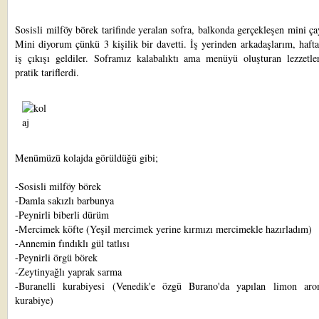
Sosisli milföy börek
tarifinde yeralan sofra, balkonda gerçekleşen mini ça
Mini diyorum çünkü 3 kişilik bir davetti. İş yerinden arkadaşlarım, haft
iş çıkışı geldiler. Soframız kalabalıktı ama menüyü oluşturan lezzetle
pratik tariflerdi.
Menümüzü kolajda görüldüğü gibi;
-
Sosisli milföy börek
-
Damla sakızlı barbunya
-
Peynirli biberli dürüm
-
Mercimek köfte
(Yeşil mercimek yerine kırmızı mercimekle hazırladım)
-
Annemin fındıklı gül tatlısı
-
Peynirli örgü börek
-
Zeytinyağlı yaprak sarma
-Buranelli kurabiyesi (Venedik'e özgü Burano'da yapılan limon aro
kurabiye)