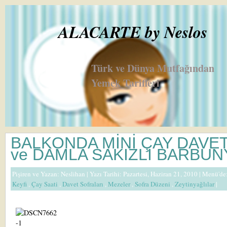
ALACARTE by Neslos
Türk ve Dünya Mutfağından
Yemek Tarifleri
BALKONDA MİNİ ÇAY DAVET
ve DAMLA SAKIZLI BARBUN
Pişiren ve Yazan:
Neslihan
| Yazı Tarihi: Pazartesi, Haziran 21, 2010 |
Menü'de
Keyfi
,
Çay Saati
,
Davet Sofraları
,
Mezeler
,
Sofra Düzeni
,
Zeytinyağlılar
|