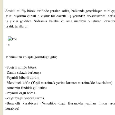
Sosisli milföy börek
tarifinde yeralan sofra, balkonda gerçekleşen mini ça
Mini diyorum çünkü 3 kişilik bir davetti. İş yerinden arkadaşlarım, haft
iş çıkışı geldiler. Soframız kalabalıktı ama menüyü oluşturan lezzetle
pratik tariflerdi.
Menümüzü kolajda görüldüğü gibi;
-
Sosisli milföy börek
-
Damla sakızlı barbunya
-
Peynirli biberli dürüm
-
Mercimek köfte
(Yeşil mercimek yerine kırmızı mercimekle hazırladım)
-
Annemin fındıklı gül tatlısı
-
Peynirli örgü börek
-
Zeytinyağlı yaprak sarma
-Buranelli kurabiyesi (Venedik'e özgü Burano'da yapılan limon aro
kurabiye)