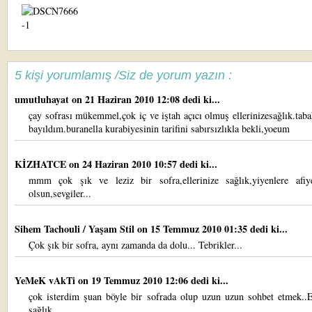
5 kişi yorumlamış /Siz de yorum yazın :
umutluhayat
on 21 Haziran 2010 12:08 dedi ki...
çay sofrası mükemmel,çok iç ve iştah açıcı olmuş ellerinizesağlık.taba
bayıldım.buranella kurabiyesinin tarifini sabırsızlıkla bekli,yoeum
KİZHATCE
on 24 Haziran 2010 10:57 dedi ki...
mmm çok şık ve leziz bir sofra,ellerinize sağlık,yiyenlere afiy
olsun,sevgiler...
Sihem Tachouli / Yaşam Stil
on 15 Temmuz 2010 01:35 dedi ki...
Çok şık bir sofra, aynı zamanda da dolu... Tebrikler...
YeMeK vAkTi
on 19 Temmuz 2010 12:06 dedi ki...
çok isterdim şuan böyle bir sofrada olup uzun uzun sohbet etmek..El
sağlık