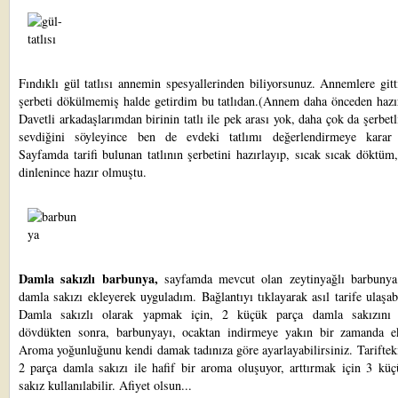
Fındıklı gül tatlısı
annemin spesyallerinden biliyorsunuz. Annemlere gitt
şerbeti dökülmemiş halde getirdim bu tatlıdan.(Annem daha önceden hazır
Davetli arkadaşlarımdan birinin tatlı ile pek arası yok, daha çok da şerbetli 
sevdiğini söyleyince ben de evdeki tatlımı değerlendirmeye karar
Sayfamda tarifi bulunan tatlının şerbetini hazırlayıp, sıcak sıcak döktüm
dinlenince hazır olmuştu.
Damla sakızlı barbunya,
sayfamda mevcut olan zeytinyağlı barbunya 
damla sakızı ekleyerek uyguladım. Bağlantıyı tıklayarak asıl tarife ulaşabi
Damla sakızlı olarak yapmak için, 2 küçük parça damla sakızını
dövdükten sonra, barbunyayı, ocaktan indirmeye yakın bir zamanda ek
Aroma yoğunluğunu kendi damak tadınıza göre ayarlayabilirsiniz. Tariftek
2 parça damla sakızı ile hafif bir aroma oluşuyor, arttırmak için 3 küç
sakız kullanılabilir. Afiyet olsun...