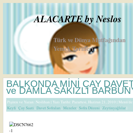
ALACARTE by Neslos
Türk ve Dünya Mutfağından
Yemek Tarifleri
BALKONDA MİNİ ÇAY DAVET
ve DAMLA SAKIZLI BARBUN
Pişiren ve Yazan:
Neslihan
| Yazı Tarihi: Pazartesi, Haziran 21, 2010 |
Menü'de
Keyfi
,
Çay Saati
,
Davet Sofraları
,
Mezeler
,
Sofra Düzeni
,
Zeytinyağlılar
|