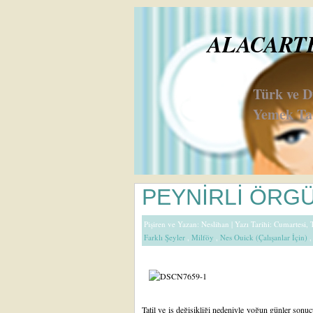
ALACARTE 
Türk ve 
Yemek Tar
PEYNİRLİ ÖRG
Pişiren ve Yazan:
Neslihan
| Yazı Tarihi: Cumartesi
Farklı Şeyler
,
Milföy
,
Nes Ouick (Çalışanlar İçin)
Tatil ve iş değişikliği nedeniyle yoğun günler so