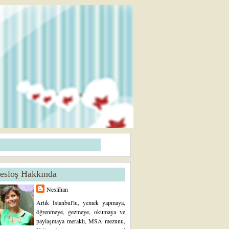
esloş Hakkında
Neslihan
Artık İstanbul'lu, yemek yapmaya,
öğrenmeye, gezmeye, okumaya ve
paylaşmaya meraklı, MSA mezunu,