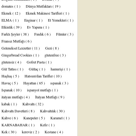
domates
( 1 )
Dünya Mutfakları
( 19 )
Ekmek
( 12 )
Ekmek Makinesi Tarifleri
( 1 )
ELMA
( 1 )
Enginar
( 1 )
Et Yemekleri
( 1 )
Etkinlik
( 39 )
Ev Yapımı
( 1 )
Farklı Şeyler
( 38 )
Fındık
( 6 )
Filmler
( 3 )
Fransız Mutfağı
( 6 )
Geleneksel Lezzetler
( 11 )
Gezi
( 8 )
Gingerbread Cookies
( 1 )
glutenfree
( 3 )
glutensiz
( 4 )
Gofret Pasta
( 1 )
Gül Tatlısı
( 1 )
Güllaç
( 1 )
hamurişi
( 1 )
Haşhaş
( 5 )
Hatsum'dan Tarifler
( 10 )
Havuç
( 5 )
Hayattan
( 65 )
ıspanak
( 3 )
Ispanak
( 10 )
ispanyol mutfağı
( 1 )
italyan mutfağı
( 4 )
İtalyan Mutfağı
( 9 )
kabak
( 1 )
Kahvaltı
( 32 )
Kahvaltı Davetleri
( 8 )
Kahvaltılık
( 30 )
Kahve
( 6 )
Kanepeler
( 5 )
Karamel
( 1 )
KARNABAHAR
( 1 )
Kefir
( 1 )
Kek
( 30 )
kereviz
( 2 )
Kestane
( 4 )