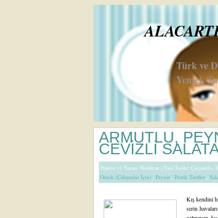
ALACARTE 
Türk ve 
Yemek Tar
ARMUTLU, PEYN
CEVİZLİ SALAT
Pişiren ve Yazan:
Neslihan
| Yazı Tarihi: Çarşamba,
Ouick (Çalışanlar İçin)
,
Peynir
,
Pratik Tarifler
,
Sal
Kış kendini h
serin havalar
gelmeyen kış