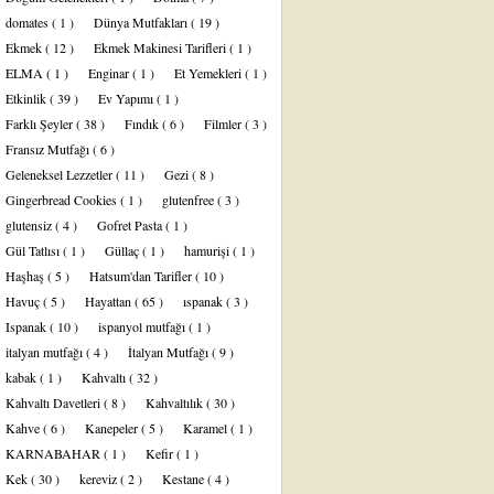
domates
( 1 )
Dünya Mutfakları
( 19 )
Ekmek
( 12 )
Ekmek Makinesi Tarifleri
( 1 )
ELMA
( 1 )
Enginar
( 1 )
Et Yemekleri
( 1 )
Etkinlik
( 39 )
Ev Yapımı
( 1 )
Farklı Şeyler
( 38 )
Fındık
( 6 )
Filmler
( 3 )
Fransız Mutfağı
( 6 )
Geleneksel Lezzetler
( 11 )
Gezi
( 8 )
Gingerbread Cookies
( 1 )
glutenfree
( 3 )
glutensiz
( 4 )
Gofret Pasta
( 1 )
Gül Tatlısı
( 1 )
Güllaç
( 1 )
hamurişi
( 1 )
Haşhaş
( 5 )
Hatsum'dan Tarifler
( 10 )
Havuç
( 5 )
Hayattan
( 65 )
ıspanak
( 3 )
Ispanak
( 10 )
ispanyol mutfağı
( 1 )
italyan mutfağı
( 4 )
İtalyan Mutfağı
( 9 )
kabak
( 1 )
Kahvaltı
( 32 )
Kahvaltı Davetleri
( 8 )
Kahvaltılık
( 30 )
Kahve
( 6 )
Kanepeler
( 5 )
Karamel
( 1 )
KARNABAHAR
( 1 )
Kefir
( 1 )
Kek
( 30 )
kereviz
( 2 )
Kestane
( 4 )