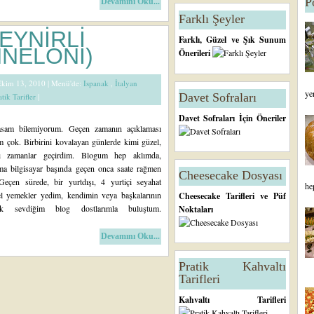
P
Devamını Oku...
Farklı Şeyler
EYNİRLİ
Farklı, Güzel ve Şık Sunum
NNELONİ)
Önerileri
 Ekim 13, 2010 |
Menü'de:
Ispanak
,
İtalyan
ye
Davet Sofraları
atik Tarifler
|
Davet Sofraları İçin Öneriler
asam bilemiyorum. Geçen zamanın açıklaması
 çok. Birbirini kovalayan günlerde kimi güzel,
ılı zamanlar geçirdim. Blogum hep aklımda,
ma bilgisayar başında geçen onca saate rağmen
Cheesecake Dosyası
eçen sürede, bir yurtdışı, 4 yurtiçi seyahat
he
l yemekler yedim, kendimin veya başkalarının
Cheesecake Tarifleri ve Püf
ok sevdiğim blog dostlarımla buluştum.
Noktaları
Devamını Oku...
Pratik Kahvaltı
Tarifleri
Kahvaltı Tarifleri