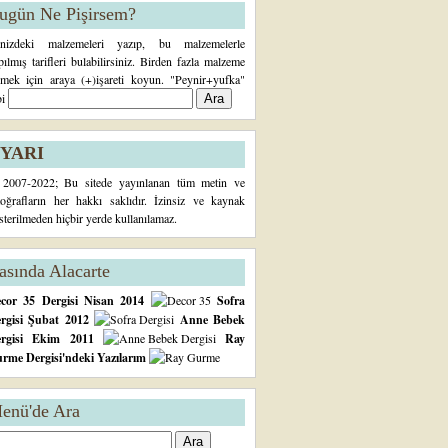
ugün Ne Pişirsem?
inizdeki malzemeleri yazıp, bu malzemelerle
pılmış tarifleri bulabilirsiniz. Birden fazla malzeme
rmek için araya (+)işareti koyun. "Peynir+yufka"
bi
YARI
2007-2022; Bu sitede yayınlanan tüm metin ve
toğrafların her hakkı saklıdır. İzinsiz ve kaynak
sterilmeden hiçbir yerde kullanılamaz.
asında Alacarte
cor 35 Dergisi Nisan 2014
Sofra
rgisi Şubat 2012
Anne Bebek
ergisi Ekim 2011
Ray
rme Dergisi'ndeki Yazılarım
enü'de Ara