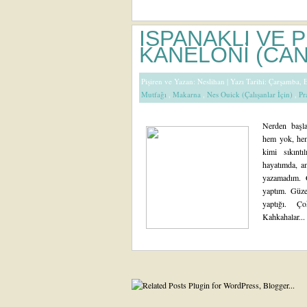
ISPANAKLI VE P
KANELONİ (CA
Pişiren ve Yazan:
Neslihan
| Yazı Tarihi: Çarşamba,
Mutfağı
,
Makarna
,
Nes Ouick (Çalışanlar İçin)
,
Pr
Nerden başl
hem yok, hem
kimi sıkınt
hayatımda, a
yazamadım. G
yaptım. Güze
yaptığı. Ç
Kahkahalar...