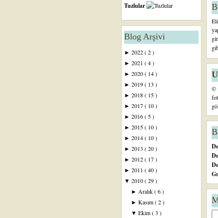
Tuzlular
B
El
ya
Blog Arşivi
gi
gi
2022
( 2 )
►
2021
( 4 )
►
U
2020
( 14 )
►
2019
( 13 )
►
© 
2018
( 15 )
►
fo
2017
( 10 )
gö
►
2016
( 5 )
►
2015
( 10 )
►
B
2014
( 10 )
►
De
2013
( 20 )
►
De
2012
( 17 )
►
D
2011
( 40 )
►
Gu
2010
( 29 )
▼
Aralık
( 6 )
►
M
Kasım
( 2 )
►
Ekim
( 3 )
▼