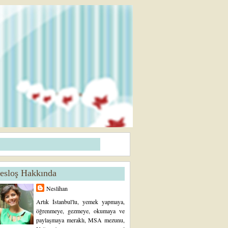
esloş Hakkında
Neslihan
Artık İstanbul'lu, yemek yapmaya,
öğrenmeye, gezmeye, okumaya ve
paylaşmaya meraklı, MSA mezunu,