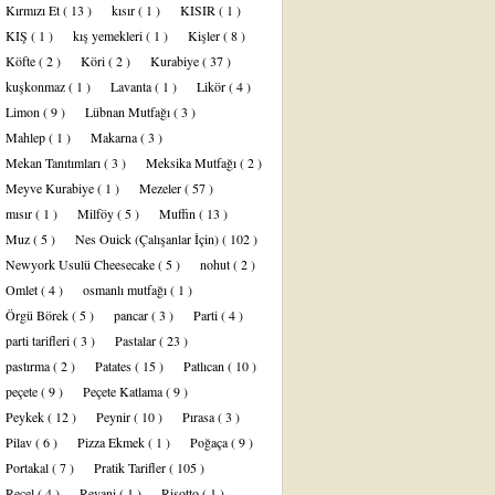
Kırmızı Et
( 13 )
kısır
( 1 )
KISIR
( 1 )
KIŞ
( 1 )
kış yemekleri
( 1 )
Kişler
( 8 )
Köfte
( 2 )
Köri
( 2 )
Kurabiye
( 37 )
kuşkonmaz
( 1 )
Lavanta
( 1 )
Likör
( 4 )
Limon
( 9 )
Lübnan Mutfağı
( 3 )
Mahlep
( 1 )
Makarna
( 3 )
Mekan Tanıtımları
( 3 )
Meksika Mutfağı
( 2 )
Meyve Kurabiye
( 1 )
Mezeler
( 57 )
mısır
( 1 )
Milföy
( 5 )
Muffin
( 13 )
Muz
( 5 )
Nes Ouick (Çalışanlar İçin)
( 102 )
Newyork Usulü Cheesecake
( 5 )
nohut
( 2 )
Omlet
( 4 )
osmanlı mutfağı
( 1 )
Örgü Börek
( 5 )
pancar
( 3 )
Parti
( 4 )
parti tarifleri
( 3 )
Pastalar
( 23 )
pastırma
( 2 )
Patates
( 15 )
Patlıcan
( 10 )
peçete
( 9 )
Peçete Katlama
( 9 )
Peykek
( 12 )
Peynir
( 10 )
Pırasa
( 3 )
Pilav
( 6 )
Pizza Ekmek
( 1 )
Poğaça
( 9 )
Portakal
( 7 )
Pratik Tarifler
( 105 )
Reçel
( 4 )
Revani
( 1 )
Risotto
( 1 )