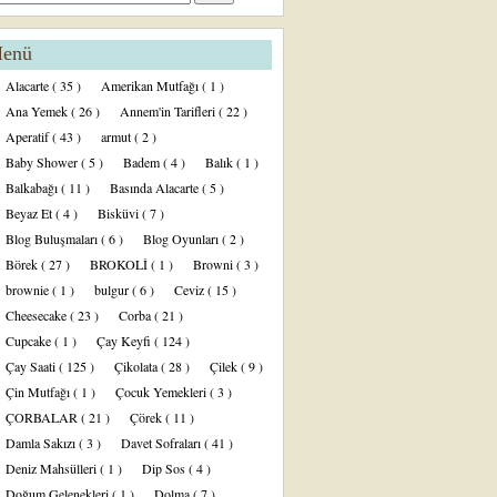
enü
Alacarte
( 35 )
Amerikan Mutfağı
( 1 )
Ana Yemek
( 26 )
Annem'in Tarifleri
( 22 )
Aperatif
( 43 )
armut
( 2 )
Baby Shower
( 5 )
Badem
( 4 )
Balık
( 1 )
Balkabağı
( 11 )
Basında Alacarte
( 5 )
Beyaz Et
( 4 )
Bisküvi
( 7 )
Blog Buluşmaları
( 6 )
Blog Oyunları
( 2 )
Börek
( 27 )
BROKOLİ
( 1 )
Browni
( 3 )
brownie
( 1 )
bulgur
( 6 )
Ceviz
( 15 )
Cheesecake
( 23 )
Corba
( 21 )
Cupcake
( 1 )
Çay Keyfi
( 124 )
Çay Saati
( 125 )
Çikolata
( 28 )
Çilek
( 9 )
Çin Mutfağı
( 1 )
Çocuk Yemekleri
( 3 )
ÇORBALAR
( 21 )
Çörek
( 11 )
Damla Sakızı
( 3 )
Davet Sofraları
( 41 )
Deniz Mahsülleri
( 1 )
Dip Sos
( 4 )
Doğum Gelenekleri
( 1 )
Dolma
( 7 )