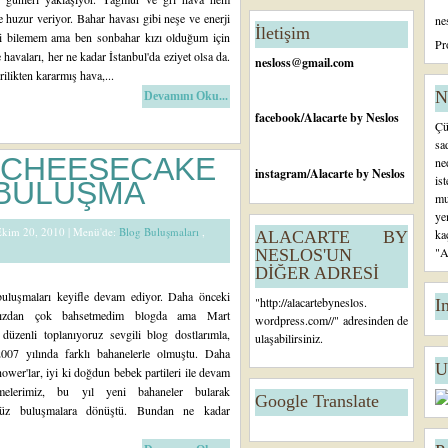
tl
huzur veriyor. Bahar havası gibi neşe ve enerji
ne
ar
İletişim
eri bilemem ama ben sonbahar kızı olduğum için
Ö
Pr
havaları, her ne kadar İstanbul'da eziyet olsa da.
n
nesloss@gmail.com
ilikten kararmış hava,...
c
e
N
Devamını Oku...
ki
facebook
/Alacarte by Neslos
Çü
K
sa
a
I CHEESECAKE
ne
yı
instagram
/Alacarte by Neslos
is
 BULUŞMA
tl
mu
ar
ye
 Ekim 20, 2010 |
Menü'de:
Blog Buluşmaları
,
ka
ALACARTE BY
"A
NESLOS'UN
DİĞER ADRESİ
 buluşmaları keyifle devam ediyor. Daha önceki
"
http://alacartebyneslos.
I
ımızdan çok bahsetmedim blogda ama Mart
wordpress.com/
/" adresinden de
düzenli toplanıyoruz sevgili blog dostlarımla,
ulaşabilirsiniz.
007 yılında farklı bahanelerle olmuştu. Daha
U
ower'lar, iyi ki doğdun bebek partileri ile devam
elerimiz, bu yıl yeni bahaneler bularak
Google Translate
üz buluşmalara dönüştü. Bundan ne kadar