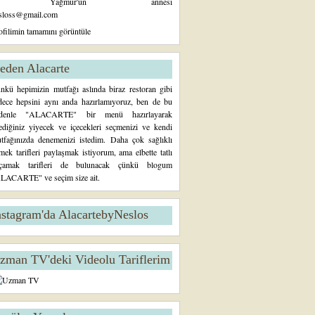
Yağmur'un annesi
sloss@gmail.com
ofilimin tamamını görüntüle
eden Alacarte
nkü hepimizin mutfağı aslında biraz restoran gibi
dece hepsini aynı anda hazırlamıyoruz, ben de bu
denle "ALACARTE" bir menü hazırlayarak
tediğiniz yiyecek ve içecekleri seçmenizi ve kendi
tfağınızda denemenizi istedim. Daha çok sağlıklı
mek tarifleri paylaşmak istiyorum, ama elbette tatlı
çamak tarifleri de bulunacak çünkü blogum
LACARTE" ve seçim size ait.
nstagram'da AlacartebyNeslos
zman TV'deki Videolu Tariflerim