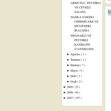
ARMUTLU, PEYNİRLİ
VE CEVİZLİ
M
SALATA
DAMLA SAKIZLI
CHEESECAKE VE
MÜGE'DEKİ
BULUŞMA
ISPANAKLI VE
PEYNİRLİ
KANELONİ
(CANNELONİ)
Ağustos
( 1 )
►
Temmuz
( 1 )
►
Haziran
( 7 )
►
Mayıs
( 5 )
►
Mart
( 2 )
►
Ocak
( 2 )
►
2009
( 22 )
►
2008
( 84 )
►
2007
( 107 )
►