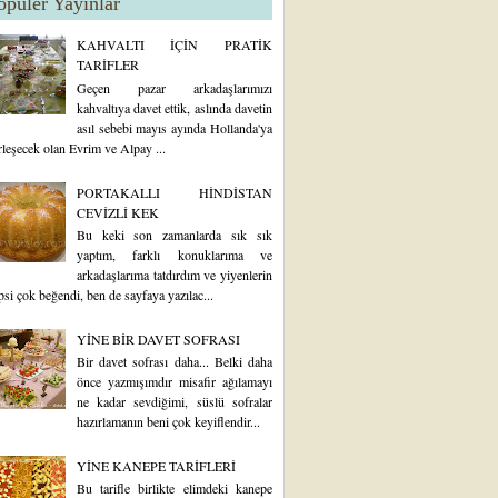
opüler Yayınlar
KAHVALTI İÇİN PRATİK
TARİFLER
Geçen pazar arkadaşlarımızı
kahvaltıya davet ettik, aslında davetin
asıl sebebi mayıs ayında Hollanda'ya
rleşecek olan Evrim ve Alpay ...
PORTAKALLI HİNDİSTAN
CEVİZLİ KEK
Bu keki son zamanlarda sık sık
yaptım, farklı konuklarıma ve
arkadaşlarıma tatdırdım ve yiyenlerin
psi çok beğendi, ben de sayfaya yazılac...
YİNE BİR DAVET SOFRASI
Bir davet sofrası daha... Belki daha
önce yazmışımdır misafir ağılamayı
ne kadar sevdiğimi, süslü sofralar
hazırlamanın beni çok keyiflendir...
YİNE KANEPE TARİFLERİ
Bu tarifle birlikte elimdeki kanepe