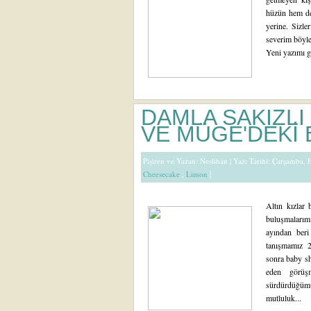
hüzün hem de 
yerine. Sizl
severim böyle 
Yeni yazımı gr
DAMLA SAKIZL
VE MÜGE'DEKİ
Pişiren ve Yazan:
Neslihan
| Yazı Tarihi: Çarşamba,
Cheesecake
,
Limon
|
Altın kızlar
buluşmalar
ayından beri 
tanışmamız 2
sonra baby sh
eden görüşm
sürdürdüğüm
mutluluk...