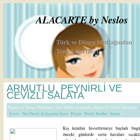
ALACARTE by Neslos
Türk ve Dünya Mutfağından
Yemek Tarifleri
ARMUTLU, PEYNİRLİ VE
CEVİZLİ SALATA
Pişiren ve Yazan:
Neslihan
| Yazı Tarihi: Çarşamba, Ekim 27, 2010 |
Menü'de:
,
Ceviz
,
Nes Ouick (Çalışanlar İçin)
,
Peynir
,
Pratik Tarifler
,
Salata
|
Kış kendini hissettirmeye başladı bug
önceki günlerde serin havaları sıcakl