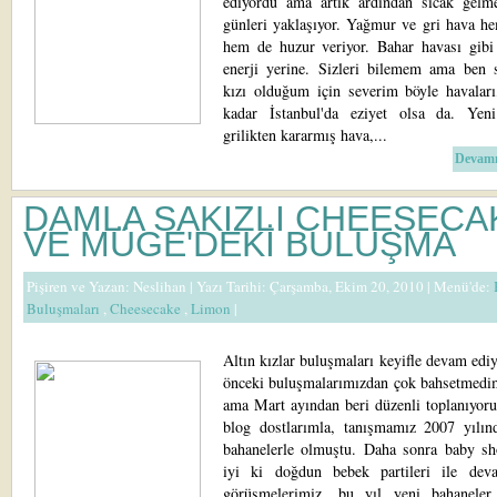
ediyordu ama artık ardından sıcak gelm
günleri yaklaşıyor. Yağmur ve gri hava h
hem de huzur veriyor. Bahar havası gibi
enerji yerine. Sizleri bilemem ama ben 
kızı olduğum için severim böyle havaları
kadar İstanbul'da eziyet olsa da. Yen
grilikten kararmış hava,...
Devamı
DAMLA SAKIZLI CHEESECA
VE MÜGE'DEKİ BULUŞMA
Pişiren ve Yazan:
Neslihan
| Yazı Tarihi: Çarşamba, Ekim 20, 2010 |
Menü'de:
Buluşmaları
,
Cheesecake
,
Limon
|
Altın kızlar buluşmaları keyifle devam edi
önceki buluşmalarımızdan çok bahsetmedi
ama Mart ayından beri düzenli toplanıyoru
blog dostlarımla, tanışmamız 2007 yılınd
bahanelerle olmuştu. Daha sonra baby sho
iyi ki doğdun bebek partileri ile de
görüşmelerimiz, bu yıl yeni bahaneler