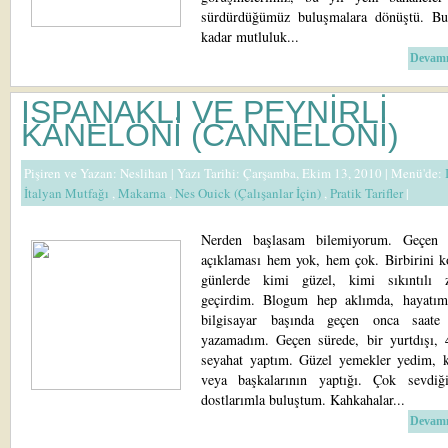
sürdürdüğümüz buluşmalara dönüştü. B
kadar mutluluk...
Devamı
ISPANAKLI VE PEYNİRLİ
KANELONİ (CANNELONİ)
Pişiren ve Yazan:
Neslihan
| Yazı Tarihi: Çarşamba, Ekim 13, 2010 |
Menü'de:
İtalyan Mutfağı
,
Makarna
,
Nes Ouick (Çalışanlar İçin)
,
Pratik Tarifler
|
Nerden başlasam bilemiyorum. Geçen 
açıklaması hem yok, hem çok. Birbirini k
günlerde kimi güzel, kimi sıkıntılı 
geçirdim. Blogum hep aklımda, hayatı
bilgisayar başında geçen onca saate
yazamadım. Geçen sürede, bir yurtdışı, 4
seyahat yaptım. Güzel yemekler yedim, 
veya başkalarının yaptığı. Çok sevdi
dostlarımla buluştum. Kahkahalar...
Devamı