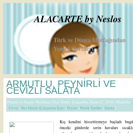
ALACARTE by Neslos
Türk ve Dünya Mutfağından
Yemek Tarifleri
ARMUTLU, PEYNİRLİ VE
CEVİZLİ SALATA
Pişiren ve Yazan:
Neslihan
| Yazı Tarihi: Çarşamba, Ekim 27, 2010 |
Menü'de:
,
Ceviz
,
Nes Ouick (Çalışanlar İçin)
,
Peynir
,
Pratik Tarifler
,
Salata
|
Kış kendini hissettirmeye başladı bug
önceki günlerde serin havaları sıcakl