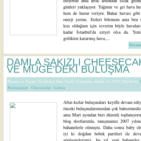
ediyordu ama artık ardından sıcak gelm
günleri yaklaşıyor. Yağmur ve gri hava h
hem de huzur veriyor. Bahar havası gibi
enerji yerine. Sizleri bilemem ama ben 
kızı olduğum için severim böyle havaları
kadar İstanbul'da eziyet olsa da. Yen
grilikten kararmış hava,...
Devamı
DAMLA SAKIZLI CHEESECA
VE MÜGE'DEKİ BULUŞMA
Pişiren ve Yazan:
Neslihan
| Yazı Tarihi: Çarşamba, Ekim 20, 2010 |
Menü'de:
Buluşmaları
,
Cheesecake
,
Limon
|
Altın kızlar buluşmaları keyifle devam edi
önceki buluşmalarımızdan çok bahsetmedi
ama Mart ayından beri düzenli toplanıyoru
blog dostlarımla, tanışmamız 2007 yılınd
bahanelerle olmuştu. Daha sonra baby sho
iyi ki doğdun bebek partileri ile de
görüşmelerimiz, bu yıl yeni bahaneler