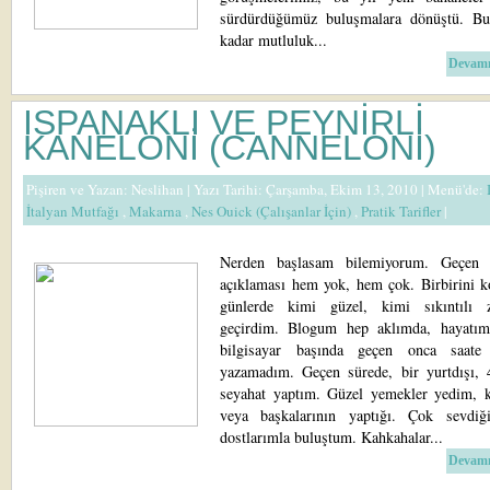
sürdürdüğümüz buluşmalara dönüştü. B
kadar mutluluk...
Devamı
ISPANAKLI VE PEYNİRLİ
KANELONİ (CANNELONİ)
Pişiren ve Yazan:
Neslihan
| Yazı Tarihi: Çarşamba, Ekim 13, 2010 |
Menü'de:
İtalyan Mutfağı
,
Makarna
,
Nes Ouick (Çalışanlar İçin)
,
Pratik Tarifler
|
Nerden başlasam bilemiyorum. Geçen 
açıklaması hem yok, hem çok. Birbirini k
günlerde kimi güzel, kimi sıkıntılı 
geçirdim. Blogum hep aklımda, hayatı
bilgisayar başında geçen onca saate
yazamadım. Geçen sürede, bir yurtdışı, 4
seyahat yaptım. Güzel yemekler yedim, 
veya başkalarının yaptığı. Çok sevdi
dostlarımla buluştum. Kahkahalar...
Devamı