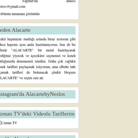
Yağmur'un annesi
sloss@gmail.com
ofilimin tamamını görüntüle
eden Alacarte
nkü hepimizin mutfağı aslında biraz restoran gibi
dece hepsini aynı anda hazırlamıyoruz, ben de bu
denle "ALACARTE" bir menü hazırlayarak
tediğiniz yiyecek ve içecekleri seçmenizi ve kendi
tfağınızda denemenizi istedim. Daha çok sağlıklı
mek tarifleri paylaşmak istiyorum, ama elbette tatlı
çamak tarifleri de bulunacak çünkü blogum
LACARTE" ve seçim size ait.
nstagram'da AlacartebyNeslos
zman TV'deki Videolu Tariflerim