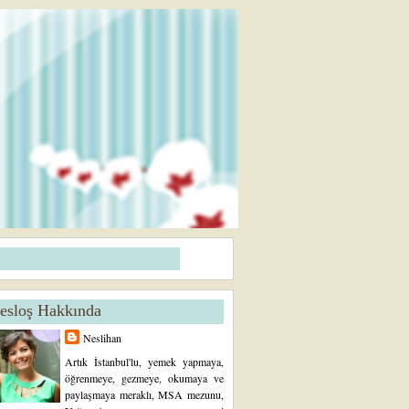
esloş Hakkında
Neslihan
Artık İstanbul'lu, yemek yapmaya,
öğrenmeye, gezmeye, okumaya ve
paylaşmaya meraklı, MSA mezunu,