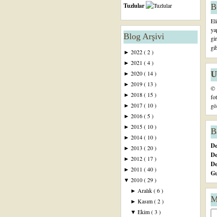
Tuzlular
B
El
ya
Blog Arşivi
gi
gi
2022
( 2 )
►
2021
( 4 )
►
U
2020
( 14 )
►
2019
( 13 )
►
© 
2018
( 15 )
►
fo
2017
( 10 )
gö
►
2016
( 5 )
►
2015
( 10 )
►
B
2014
( 10 )
►
De
2013
( 20 )
►
De
2012
( 17 )
►
D
2011
( 40 )
►
Gu
2010
( 29 )
▼
Aralık
( 6 )
►
M
Kasım
( 2 )
►
Ekim
( 3 )
▼