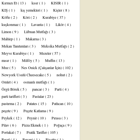
Kırmızı Et
( 13 )
kısır
( 1 )
KISIR
( 1 )
KIŞ
( 1 )
kış yemekleri
( 1 )
Kişler
( 8 )
Köfte
( 2 )
Köri
( 2 )
Kurabiye
( 37 )
kuşkonmaz
( 1 )
Lavanta
( 1 )
Likör
( 4 )
Limon
( 9 )
Lübnan Mutfağı
( 3 )
Mahlep
( 1 )
Makarna
( 3 )
Mekan Tanıtımları
( 3 )
Meksika Mutfağı
( 2 )
Meyve Kurabiye
( 1 )
Mezeler
( 57 )
mısır
( 1 )
Milföy
( 5 )
Muffin
( 13 )
Muz
( 5 )
Nes Ouick (Çalışanlar İçin)
( 102 )
Newyork Usulü Cheesecake
( 5 )
nohut
( 2 )
Omlet
( 4 )
osmanlı mutfağı
( 1 )
Örgü Börek
( 5 )
pancar
( 3 )
Parti
( 4 )
parti tarifleri
( 3 )
Pastalar
( 23 )
pastırma
( 2 )
Patates
( 15 )
Patlıcan
( 10 )
peçete
( 9 )
Peçete Katlama
( 9 )
Peykek
( 12 )
Peynir
( 10 )
Pırasa
( 3 )
Pilav
( 6 )
Pizza Ekmek
( 1 )
Poğaça
( 9 )
Portakal
( 7 )
Pratik Tarifler
( 105 )
Reçel
( 4 )
Revani
( 1 )
Risotto
( 1 )