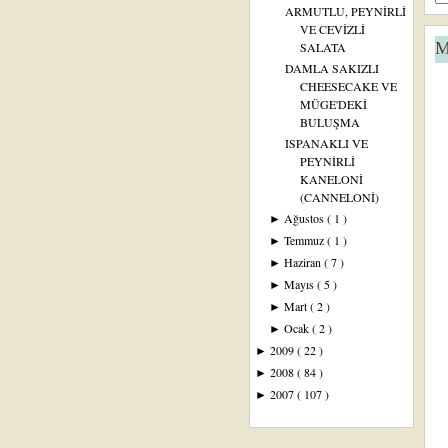
ARMUTLU, PEYNİRLİ
VE CEVİZLİ
M
SALATA
DAMLA SAKIZLI
CHEESECAKE VE
MÜGE'DEKİ
BULUŞMA
ISPANAKLI VE
PEYNİRLİ
KANELONİ
(CANNELONİ)
Ağustos
( 1 )
►
Temmuz
( 1 )
►
Haziran
( 7 )
►
Mayıs
( 5 )
►
Mart
( 2 )
►
Ocak
( 2 )
►
2009
( 22 )
►
2008
( 84 )
►
2007
( 107 )
►