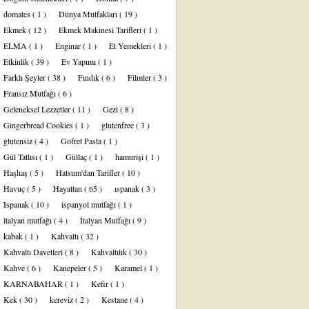
domates
( 1 )
Dünya Mutfakları
( 19 )
Ekmek
( 12 )
Ekmek Makinesi Tarifleri
( 1 )
ELMA
( 1 )
Enginar
( 1 )
Et Yemekleri
( 1 )
Etkinlik
( 39 )
Ev Yapımı
( 1 )
Farklı Şeyler
( 38 )
Fındık
( 6 )
Filmler
( 3 )
Fransız Mutfağı
( 6 )
Geleneksel Lezzetler
( 11 )
Gezi
( 8 )
Gingerbread Cookies
( 1 )
glutenfree
( 3 )
glutensiz
( 4 )
Gofret Pasta
( 1 )
Gül Tatlısı
( 1 )
Güllaç
( 1 )
hamurişi
( 1 )
Haşhaş
( 5 )
Hatsum'dan Tarifler
( 10 )
Havuç
( 5 )
Hayattan
( 65 )
ıspanak
( 3 )
Ispanak
( 10 )
ispanyol mutfağı
( 1 )
italyan mutfağı
( 4 )
İtalyan Mutfağı
( 9 )
kabak
( 1 )
Kahvaltı
( 32 )
Kahvaltı Davetleri
( 8 )
Kahvaltılık
( 30 )
Kahve
( 6 )
Kanepeler
( 5 )
Karamel
( 1 )
KARNABAHAR
( 1 )
Kefir
( 1 )
Kek
( 30 )
kereviz
( 2 )
Kestane
( 4 )