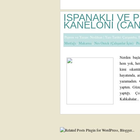
ISPANAKLI VE P
KANELONİ (CA
Pişiren ve Yazan:
Neslihan
| Yazı Tarihi: Çarşamba,
Mutfağı
,
Makarna
,
Nes Ouick (Çalışanlar İçin)
,
Pr
Nerden başl
hem yok, hem
kimi sıkınt
hayatımda, a
yazamadım. G
yaptım. Güze
yaptığı. Ç
Kahkahalar...