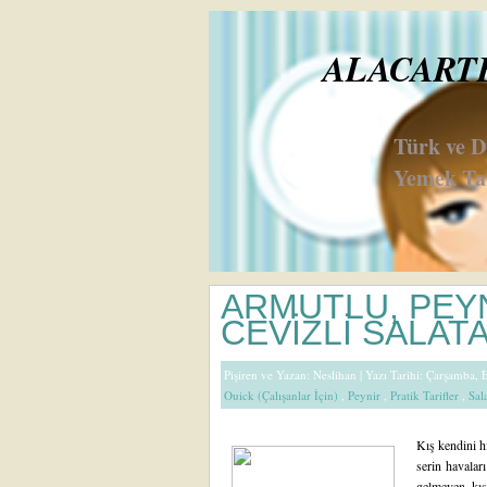
ALACARTE 
Türk ve 
Yemek Tar
ARMUTLU, PEYN
CEVİZLİ SALAT
Pişiren ve Yazan:
Neslihan
| Yazı Tarihi: Çarşamba,
Ouick (Çalışanlar İçin)
,
Peynir
,
Pratik Tarifler
,
Sal
Kış kendini h
serin havalar
gelmeyen kış