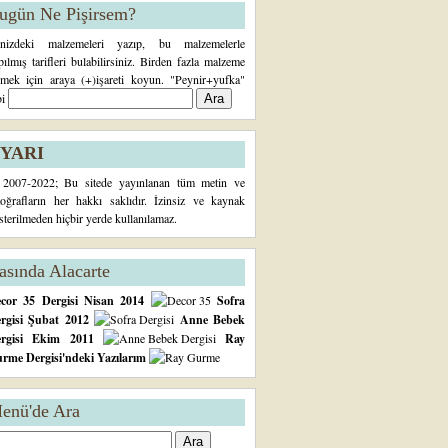
ugün Ne Pişirsem?
inizdeki malzemeleri yazıp, bu malzemelerle
pılmış tarifleri bulabilirsiniz. Birden fazla malzeme
rmek için araya (+)işareti koyun. "Peynir+yufka"
bi
YARI
2007-2022; Bu sitede yayınlanan tüm metin ve
toğrafların her hakkı saklıdır. İzinsiz ve kaynak
sterilmeden hiçbir yerde kullanılamaz.
asında Alacarte
cor 35 Dergisi Nisan 2014
Sofra
rgisi Şubat 2012
Anne Bebek
ergisi Ekim 2011
Ray
rme Dergisi'ndeki Yazılarım
enü'de Ara