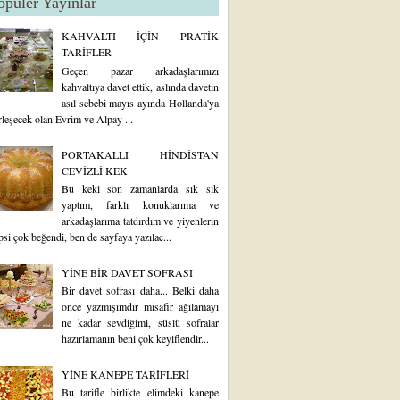
opüler Yayınlar
KAHVALTI İÇİN PRATİK
TARİFLER
Geçen pazar arkadaşlarımızı
kahvaltıya davet ettik, aslında davetin
asıl sebebi mayıs ayında Hollanda'ya
rleşecek olan Evrim ve Alpay ...
PORTAKALLI HİNDİSTAN
CEVİZLİ KEK
Bu keki son zamanlarda sık sık
yaptım, farklı konuklarıma ve
arkadaşlarıma tatdırdım ve yiyenlerin
psi çok beğendi, ben de sayfaya yazılac...
YİNE BİR DAVET SOFRASI
Bir davet sofrası daha... Belki daha
önce yazmışımdır misafir ağılamayı
ne kadar sevdiğimi, süslü sofralar
hazırlamanın beni çok keyiflendir...
YİNE KANEPE TARİFLERİ
Bu tarifle birlikte elimdeki kanepe