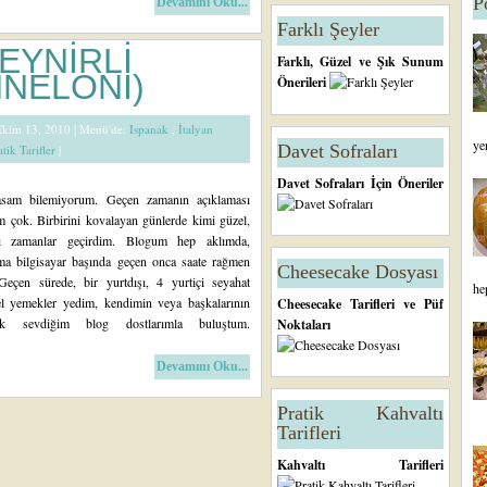
P
Devamını Oku...
Farklı Şeyler
EYNİRLİ
Farklı, Güzel ve Şık Sunum
NNELONİ)
Önerileri
 Ekim 13, 2010 |
Menü'de:
Ispanak
,
İtalyan
ye
Davet Sofraları
atik Tarifler
|
Davet Sofraları İçin Öneriler
asam bilemiyorum. Geçen zamanın açıklaması
 çok. Birbirini kovalayan günlerde kimi güzel,
ılı zamanlar geçirdim. Blogum hep aklımda,
ma bilgisayar başında geçen onca saate rağmen
Cheesecake Dosyası
eçen sürede, bir yurtdışı, 4 yurtiçi seyahat
he
l yemekler yedim, kendimin veya başkalarının
Cheesecake Tarifleri ve Püf
ok sevdiğim blog dostlarımla buluştum.
Noktaları
Devamını Oku...
Pratik Kahvaltı
Tarifleri
Kahvaltı Tarifleri