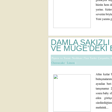
hüzün hem de 
yerine. Sizl
severim böyle 
Yeni yazımı gr
DAMLA SAKIZL
VE MÜGE'DEKİ
Pişiren ve Yazan:
Neslihan
| Yazı Tarihi: Çarşamba,
Cheesecake
,
Limon
|
Altın kızlar
buluşmalar
ayından beri 
tanışmamız 2
sonra baby sh
eden görüşm
sürdürdüğüm
mutluluk...