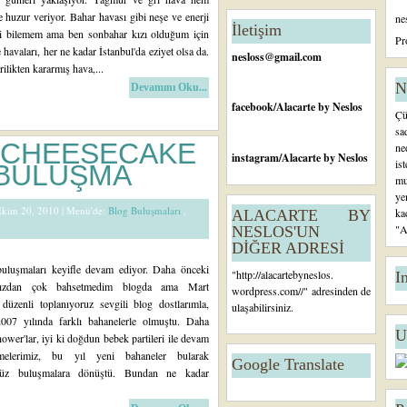
tl
huzur veriyor. Bahar havası gibi neşe ve enerji
ne
ar
İletişim
eri bilemem ama ben sonbahar kızı olduğum için
Ö
Pr
havaları, her ne kadar İstanbul'da eziyet olsa da.
n
nesloss@gmail.com
ilikten kararmış hava,...
c
e
N
Devamını Oku...
ki
facebook
/Alacarte by Neslos
Çü
K
sa
a
I CHEESECAKE
ne
yı
instagram
/Alacarte by Neslos
is
 BULUŞMA
tl
mu
ar
ye
 Ekim 20, 2010 |
Menü'de:
Blog Buluşmaları
,
ka
ALACARTE BY
"A
NESLOS'UN
DİĞER ADRESİ
 buluşmaları keyifle devam ediyor. Daha önceki
"
http://alacartebyneslos.
I
ımızdan çok bahsetmedim blogda ama Mart
wordpress.com/
/" adresinden de
düzenli toplanıyoruz sevgili blog dostlarımla,
ulaşabilirsiniz.
007 yılında farklı bahanelerle olmuştu. Daha
U
ower'lar, iyi ki doğdun bebek partileri ile devam
elerimiz, bu yıl yeni bahaneler bularak
Google Translate
üz buluşmalara dönüştü. Bundan ne kadar