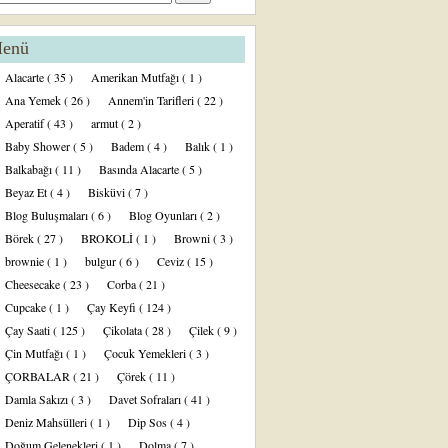
enü
Alacarte
( 35 )
Amerikan Mutfağı
( 1 )
Ana Yemek
( 26 )
Annem'in Tarifleri
( 22 )
Aperatif
( 43 )
armut
( 2 )
Baby Shower
( 5 )
Badem
( 4 )
Balık
( 1 )
Balkabağı
( 11 )
Basında Alacarte
( 5 )
Beyaz Et
( 4 )
Bisküvi
( 7 )
Blog Buluşmaları
( 6 )
Blog Oyunları
( 2 )
Börek
( 27 )
BROKOLİ
( 1 )
Browni
( 3 )
brownie
( 1 )
bulgur
( 6 )
Ceviz
( 15 )
Cheesecake
( 23 )
Corba
( 21 )
Cupcake
( 1 )
Çay Keyfi
( 124 )
Çay Saati
( 125 )
Çikolata
( 28 )
Çilek
( 9 )
Çin Mutfağı
( 1 )
Çocuk Yemekleri
( 3 )
ÇORBALAR
( 21 )
Çörek
( 11 )
Damla Sakızı
( 3 )
Davet Sofraları
( 41 )
Deniz Mahsülleri
( 1 )
Dip Sos
( 4 )
Doğum Gelenekleri
( 1 )
Dolma
( 7 )