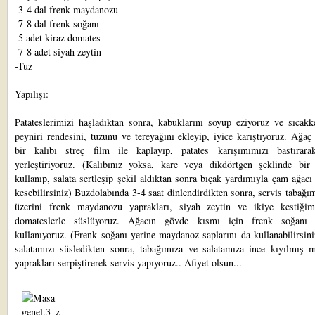
-3-4 dal frenk maydanozu
-7-8 dal frenk soğanı
-5 adet kiraz domates
-7-8 adet siyah zeytin
-Tuz
Yapılışı:
Patateslerimizi haşladıktan sonra, kabuklarını soyup eziyoruz ve sıcakk
peyniri rendesini, tuzunu ve tereyağını ekleyip, iyice karıştıyoruz. Ağaç
bir kalıbı streç film ile kaplayıp, patates karışımımızı bastırara
yerleştiriyoruz. (Kalıbınız yoksa, kare veya dikdörtgen şeklinde bir
kullanıp, salata sertleşip şekil aldıktan sonra bıçak yardımıyla çam ağacı
kesebilirsiniz) Buzdolabında 3-4 saat dinlendirdikten sonra, servis tabağım
üzerini frenk maydanozu yaprakları, siyah zeytin ve ikiye kestiğim
domateslerle süslüyoruz. Ağacın gövde kısmı için frenk soğanı d
kullanıyoruz. (Frenk soğanı yerine maydanoz saplarını da kullanabilirsin
salatamızı süsledikten sonra, tabağımıza ve salatamıza ince kıyılmış 
yaprakları serpiştirerek servis yapıyoruz.. Afiyet olsun...