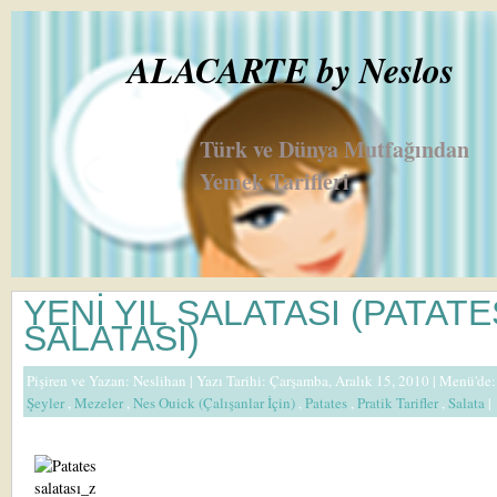
ALACARTE by Neslos
Türk ve Dünya Mutfağından
Yemek Tarifleri
YENİ YIL SALATASI (PATATE
SALATASI)
Pişiren ve Yazan:
Neslihan
| Yazı Tarihi: Çarşamba, Aralık 15, 2010 |
Menü'de
Şeyler
,
Mezeler
,
Nes Ouick (Çalışanlar İçin)
,
Patates
,
Pratik Tarifler
,
Salata
|