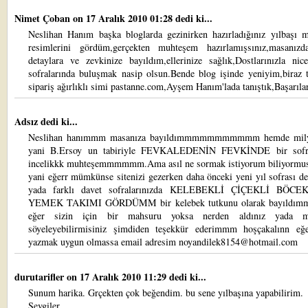
Nimet Çoban
on 17 Aralık 2010 01:28 dedi ki...
Neslihan Hanım başka bloglarda gezinirken hazırladığınız yılbaşı m
resimlerini gördüm,gerçekten muhteşem hazırlamışsınız,masanızd
detaylara ve zevkinize bayıldım,ellerinize sağlık,Dostlarınızla nic
sofralarında buluşmak nasip olsun.Bende blog işinde yeniyim,biraz t
sipariş ağırlıklı simi pastanne.com,Ayşem Hanım'lada tanıştık,Başarıla
Adsız dedi ki...
Neslihan hanımmm masanıza bayıldımmmmmmmmmmm hemde mily
yani B.Ersoy un tabiriyle FEVKALEDENİN FEVKİNDE bir sofr
incelikkk muhteşemmmmmm.Ama asıl ne sormak istiyorum biliyormu
yani eğerr mümkünse sitenizi gezerken daha önceki yeni yıl sofrası d
yada farklı davet sofralarınızda KELEBEKLİ ÇİÇEKLİ BÖCE
YEMEK TAKIMI GÖRDÜMM bir kelebek tutkunu olarak bayıld
eğer sizin için bir mahsuru yoksa nerden aldınız yada ma
söyeleyebilirmisiniz şimdiden teşekkür ederimmm hoşçakalınn eğ
yazmak uygun olmassa email adresim noyandilek8154@hotmail.com
durutarifler
on 17 Aralık 2010 11:29 dedi ki...
Sunum harika. Grçekten çok beğendim. bu sene yılbaşına yapabilirim.
Sevgiler