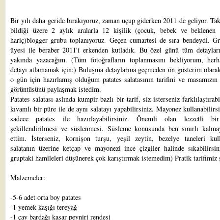
Bir yılı daha geride bırakıyoruz, zaman uçup giderken 2011 de geliyor. Tak
bildiği üzere 2 aylık aralarla 12 kişilik (çocuk, bebek ve beklenen 
hariç)blogger grubu toplanıyoruz. Geçen cumartesi de sıra bendeydi. G
üyesi ile beraber 2011'i erkenden kutladık. Bu özel günü tüm detayları
yakında yazacağım. (Tüm fotoğrafların toplanmasını bekliyorum, herh
detayı atlamamak için:) Buluşma detaylarına geçmeden ön gösterim olarak
o gün için hazırlamış olduğum patates salatasının tarifini ve masamızın
görüntüsünü paylaşmak istedim.
Patates salatası aslında kumpir bazlı bir tarif, siz isterseniz farklılaştırabi
kıvamlı bir püre ile de aynı salatayı yapabilirsiniz. Mayonez kullanabilirs
sadece patates ile hazırlayabilirsiniz. Önemli olan lezzetli bi
şekillendirilmesi ve süslenmesi. Süsleme konusunda ben sınırlı kalmay
ettim. İsterseniz, kornişon turşu, yeşil zeytin, bezelye taneleri kulla
salatanın üzerine ketçap ve mayonezi ince çizgiler halinde sıkabilirsin
gruptaki hamileleri düşünerek çok karıştırmak istemedim) Pratik tarifimiz 
Malzemeler:
-5-6 adet orta boy patates
-1 yemek kaşığı tereyağ
-1 çay bardağı kaşar peyniri rendesi