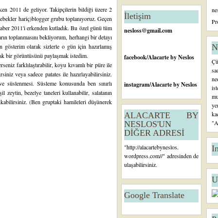
n
en 2011 de geliyor. Takipçilerin bildiği üzere 2
ne
c
İletişim
 bebekler hariç)blogger grubu toplanıyoruz. Geçen
e
Pr
raber 2011'i erkenden kutladık. Bu özel günü tüm
ki
nesloss@gmail.com
K
arın toplanmasını bekliyorum, herhangi bir detayı
a
gösterim olarak sizlerle o gün için hazırlamış
N
yı
fak bir görüntüsünü paylaşmak istedim.
facebook
/Alacarte by Neslos
Çü
t
erseniz farklılaştırabilir, koyu kıvamlı bir püre ile
sa
siniz veya sadece patates ile hazırlayabilirsiniz.
ne
i ve süslenmesi. Süsleme konusunda ben sınırlı
instagram
/Alacarte by Neslos
is
il zeytin, bezelye taneleri kullanabilir, salatanın
mu
kabilirsiniz. (Ben gruptaki hamileleri düşünerek
ye
ka
ALACARTE BY
"A
NESLOS'UN
DİĞER ADRESİ
"
http://alacartebyneslos.
I
wordpress.com/
/" adresinden de
ulaşabilirsiniz.
U
Google Translate