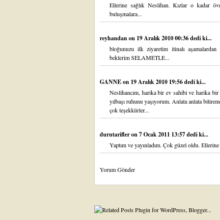
Ellerine sağlık Neslihan. Kızlar o kadar öv
buluşmalara...
reyhandan
on 19 Aralık 2010 00:36 dedi ki...
bloğunuzu ilk ziyaretim itinalı aşamalardan 
beklerim SELAMETLE...
GANNE
on 19 Aralık 2010 19:56 dedi ki...
Neslihancım, harika bir ev sahibi ve harika bi
yılbaşı ruhunu yaşıyorum. Anlata anlata bitir
çok teşekkürler...
durutarifler
on 7 Ocak 2011 13:57 dedi ki...
Yaptım ve yayınladım. Çok güzel oldu. Ellerine 
Yorum Gönder