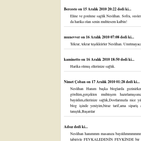
Berceste
on 15 Aralık 2010 20:22 dedi ki...
Eline ve gonlune saglik Neslihan. Sofra, suslem
da harika olan senin muhtesem kalbin!
munevver
on 16 Aralık 2010 07:08 dedi ki...
Tekrar, tekrar teşekkürler Neslihan. Unutmayaca
kaminetto
on 16 Aralık 2010 18:50 dedi ki...
Harika olmuş ellerinize sağlık.
Nimet Çoban
on 17 Aralık 2010 01:28 dedi ki...
Neslihan Hanım başka bloglarda gezinirken 
gördüm,gerçekten muhteşem hazırlamışsını
bayıldım,ellerinize sağlık,Dostlarınızla nice
blog işinde yeniyim,biraz tarif,ama sipariş
tanıştık,Başarılar
Adsız dedi ki...
Neslihan hanımmm masanıza bayıldımmmmm
tabiriyle FEVKALEDENİN FEVKİNDE bir s