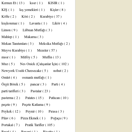
Kırmızı Et
( 13 )
kısır
( 1 )
KISIR
( 1 )
KIŞ
( 1 )
kış yemekleri
( 1 )
Kişler
( 8 )
Köfte
( 2 )
Köri
( 2 )
Kurabiye
( 37 )
kuşkonmaz
( 1 )
Lavanta
( 1 )
Likör
( 4 )
Limon
( 9 )
Lübnan Mutfağı
( 3 )
Mahlep
( 1 )
Makarna
( 3 )
Mekan Tanıtımları
( 3 )
Meksika Mutfağı
( 2 )
Meyve Kurabiye
( 1 )
Mezeler
( 57 )
mısır
( 1 )
Milföy
( 5 )
Muffin
( 13 )
Muz
( 5 )
Nes Ouick (Çalışanlar İçin)
( 102 )
Newyork Usulü Cheesecake
( 5 )
nohut
( 2 )
Omlet
( 4 )
osmanlı mutfağı
( 1 )
Örgü Börek
( 5 )
pancar
( 3 )
Parti
( 4 )
parti tarifleri
( 3 )
Pastalar
( 23 )
pastırma
( 2 )
Patates
( 15 )
Patlıcan
( 10 )
peçete
( 9 )
Peçete Katlama
( 9 )
Peykek
( 12 )
Peynir
( 10 )
Pırasa
( 3 )
Pilav
( 6 )
Pizza Ekmek
( 1 )
Poğaça
( 9 )
Portakal
( 7 )
Pratik Tarifler
( 105 )
Reçel
( 4 )
Revani
( 1 )
Risotto
( 1 )