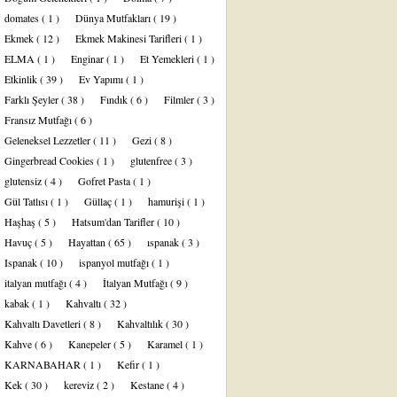
domates
( 1 )
Dünya Mutfakları
( 19 )
Ekmek
( 12 )
Ekmek Makinesi Tarifleri
( 1 )
ELMA
( 1 )
Enginar
( 1 )
Et Yemekleri
( 1 )
Etkinlik
( 39 )
Ev Yapımı
( 1 )
Farklı Şeyler
( 38 )
Fındık
( 6 )
Filmler
( 3 )
Fransız Mutfağı
( 6 )
Geleneksel Lezzetler
( 11 )
Gezi
( 8 )
Gingerbread Cookies
( 1 )
glutenfree
( 3 )
glutensiz
( 4 )
Gofret Pasta
( 1 )
Gül Tatlısı
( 1 )
Güllaç
( 1 )
hamurişi
( 1 )
Haşhaş
( 5 )
Hatsum'dan Tarifler
( 10 )
Havuç
( 5 )
Hayattan
( 65 )
ıspanak
( 3 )
Ispanak
( 10 )
ispanyol mutfağı
( 1 )
italyan mutfağı
( 4 )
İtalyan Mutfağı
( 9 )
kabak
( 1 )
Kahvaltı
( 32 )
Kahvaltı Davetleri
( 8 )
Kahvaltılık
( 30 )
Kahve
( 6 )
Kanepeler
( 5 )
Karamel
( 1 )
KARNABAHAR
( 1 )
Kefir
( 1 )
Kek
( 30 )
kereviz
( 2 )
Kestane
( 4 )