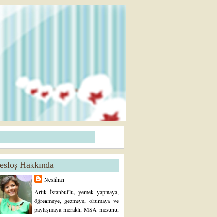
esloş Hakkında
Neslihan
Artık İstanbul'lu, yemek yapmaya,
öğrenmeye, gezmeye, okumaya ve
paylaşmaya meraklı, MSA mezunu,