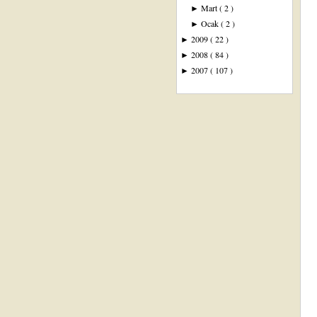
Mart
( 2 )
►
Ocak
( 2 )
►
2009
( 22 )
►
2008
( 84 )
►
2007
( 107 )
►