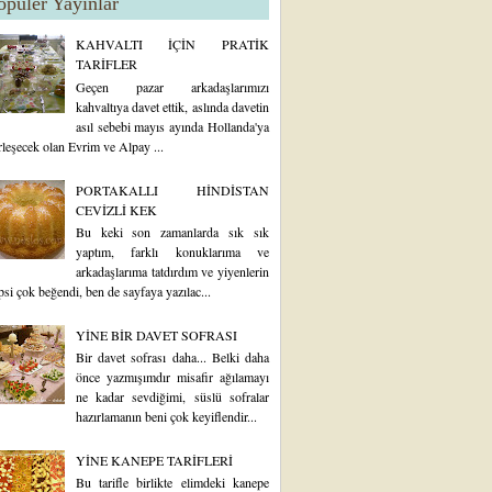
opüler Yayınlar
KAHVALTI İÇİN PRATİK
TARİFLER
Geçen pazar arkadaşlarımızı
kahvaltıya davet ettik, aslında davetin
asıl sebebi mayıs ayında Hollanda'ya
rleşecek olan Evrim ve Alpay ...
PORTAKALLI HİNDİSTAN
CEVİZLİ KEK
Bu keki son zamanlarda sık sık
yaptım, farklı konuklarıma ve
arkadaşlarıma tatdırdım ve yiyenlerin
psi çok beğendi, ben de sayfaya yazılac...
YİNE BİR DAVET SOFRASI
Bir davet sofrası daha... Belki daha
önce yazmışımdır misafir ağılamayı
ne kadar sevdiğimi, süslü sofralar
hazırlamanın beni çok keyiflendir...
YİNE KANEPE TARİFLERİ
Bu tarifle birlikte elimdeki kanepe