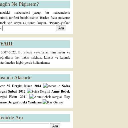
ugün Ne Pişirsem?
inizdeki malzemeleri yazıp, bu malzemelerle
pılmış tarifleri bulabilirsiniz. Birden fazla malzeme
rmek için araya (+)işareti koyun. "Peynir+yufka"
bi
YARI
2007-2022; Bu sitede yayınlanan tüm metin ve
toğrafların her hakkı saklıdır. İzinsiz ve kaynak
sterilmeden hiçbir yerde kullanılamaz.
asında Alacarte
cor 35 Dergisi Nisan 2014
Sofra
rgisi Şubat 2012
Anne Bebek
ergisi Ekim 2011
Ray
rme Dergisi'ndeki Yazılarım
enü'de Ara