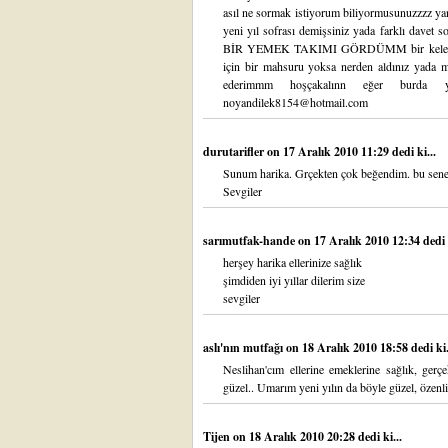
asıl ne sormak istiyorum biliyormusunuzzzz ya
yeni yıl sofrası demişsiniz yada farklı da
BİR YEMEK TAKIMI GÖRDÜMM bir kelebek 
için bir mahsuru yoksa nerden aldınız yada ma
ederimmm hoşçakalınn eğer burda 
noyandilek8154@hotmail.com
durutarifler
on 17 Aralık 2010 11:29 dedi ki...
Sunum harika. Grçekten çok beğendim. bu sene 
Sevgiler
sarımutfak-hande
on 17 Aralık 2010 12:34 dedi k
herşey harika ellerinize sağlık
şimdiden iyi yıllar dilerim size
sevgiler
aslı'nın mutfağı
on 18 Aralık 2010 18:58 dedi ki.
Neslihan'cım ellerine emeklerine sağlık, gerç
güzel.. Umarım yeni yılın da böyle güzel, özenli 
Tijen
on 18 Aralık 2010 20:28 dedi ki...