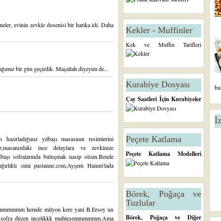
eler, evinin zevkle dosenisi bir harika idi. Daha
Kekler - Muffinler
Kek ve Muffin Tarifleri
ğımız bir gün geçirdik. Maşallah diyeyim de...
Kurabiye Dosyası
bu
Çay Saatleri İçin Kurabiyeler
İ
Peçete Katlama
hazırladığınız yılbaşı masasının resimlerini
z,masanızdaki ince detaylara ve zevkinize
Peçete Katlama Modelleri
 yılbaşı sofralarında buluşmak nasip olsun.Bende
 ağırlıklı simi pastanne.com,Ayşem Hanım'lada
Börek, Poğaça ve
Tuzlular
mmmmmm hemde milyon kere yani B.Ersoy un
Börek, Poğaça ve Diğer
ofra düzen incelikkk muhteşemmmmmm.Ama