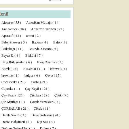
enü
Alacarte
( 35 )
Amerikan Mutfağı
( 1 )
Ana Yemek
( 26 )
Annem'in Tarifleri
( 22 )
Aperatif
( 43 )
armut
( 2 )
Baby Shower
( 5 )
Badem
( 4 )
Balık
( 1 )
Balkabağı
( 11 )
Basında Alacarte
( 5 )
Beyaz Et
( 4 )
Bisküvi
( 7 )
Blog Buluşmaları
( 6 )
Blog Oyunları
( 2 )
Börek
( 27 )
BROKOLİ
( 1 )
Browni
( 3 )
brownie
( 1 )
bulgur
( 6 )
Ceviz
( 15 )
Cheesecake
( 23 )
Corba
( 21 )
Cupcake
( 1 )
Çay Keyfi
( 124 )
Çay Saati
( 125 )
Çikolata
( 28 )
Çilek
( 9 )
Çin Mutfağı
( 1 )
Çocuk Yemekleri
( 3 )
ÇORBALAR
( 21 )
Çörek
( 11 )
Damla Sakızı
( 3 )
Davet Sofraları
( 41 )
Deniz Mahsülleri
( 1 )
Dip Sos
( 4 )
Doğum Gelenekleri
( 1 )
Dolma
( 7 )