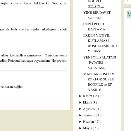
UĞURLU
müşler ki ve o kadar haklılar ki. Nice güzel
GELSİN....
YİNE BİR DAVET
M
SOFRASI
CEPLİ PEÇETE
geçtiği belli ellerine sağlık arkadaşım banada
KATLAMA
ERKEN YENİYIL
KUTLAMASI :
HOŞGELESİN 2011
YILBAŞI ...
r yılbaşı konseptli organizasyon! O gündne sonra
YENİ YIL SALATASI
emedim. Fotolara bakmaya doyamadım. Herşey için
(PATATES
SALATASI)
MANTAR SOSLU VE
ROKFOR SOSLU
BONFİLE ve ET
ve fikrine sağlık.
NASIL P...
Kasım
( 2 )
►
Ekim
( 3 )
►
Ağustos
( 1 )
►
Temmuz
( 1 )
►
Haziran
( 7 )
►
Mayıs
( 5 )
►