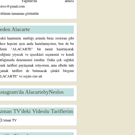
Yağmur'un annesi
sloss@gmail.com
ofilimin tamamını görüntüle
eden Alacarte
nkü hepimizin mutfağı aslında biraz restoran gibi
dece hepsini aynı anda hazırlamıyoruz, ben de bu
denle "ALACARTE" bir menü hazırlayarak
tediğiniz yiyecek ve içecekleri seçmenizi ve kendi
tfağınızda denemenizi istedim. Daha çok sağlıklı
mek tarifleri paylaşmak istiyorum, ama elbette tatlı
çamak tarifleri de bulunacak çünkü blogum
LACARTE" ve seçim size ait.
nstagram'da AlacartebyNeslos
zman TV'deki Videolu Tariflerim