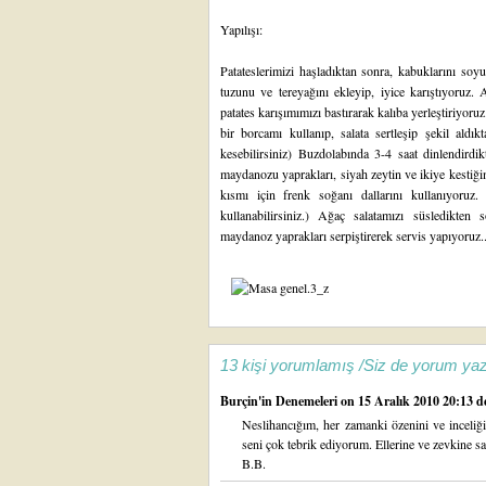
Yapılışı:
Patateslerimizi haşladıktan sonra, kabuklarını soy
tuzunu ve tereyağını ekleyip, iyice karıştıyoruz. A
patates karışımımızı bastırarak kalıba yerleştiriyoru
bir borcamı kullanıp, salata sertleşip şekil aldı
kesebilirsiniz) Buzdolabında 3-4 saat dinlendirdik
maydanozu yaprakları, siyah zeytin ve ikiye kestiğ
kısmı için frenk soğanı dallarını kullanıyoruz
kullanabilirsiniz.) Ağaç salatamızı süsledikten
maydanoz yaprakları serpiştirerek servis yapıyoruz..
13 kişi yorumlamış /Siz de yorum yaz
Burçin'in Denemeleri
on 15 Aralık 2010 20:13 de
Neslihancığım, her zamanki özenini ve inceliğ
seni çok tebrik ediyorum. Ellerine ve zevkine sağ
B.B.