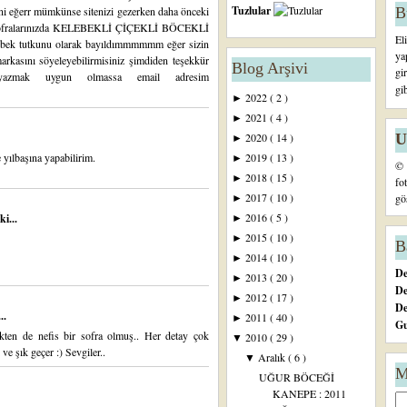
Tuzlular
B
ni eğerr mümkünse sitenizi gezerken daha önceki
vet sofralarınızda KELEBEKLİ ÇİÇEKLİ BÖCEKLİ
El
tutkunu olarak bayıldımmmmmm eğer sizin
ya
rkasını söyeleyebilirmisiniz şimdiden teşekkür
Blog Arşivi
gi
yazmak uygun olmassa email adresim
gi
2022
( 2 )
►
2021
( 4 )
►
U
2020
( 14 )
►
yılbaşına yapabilirim.
2019
( 13 )
►
© 
2018
( 15 )
►
fo
2017
( 10 )
gö
►
2016
( 5 )
i...
►
2015
( 10 )
►
B
2014
( 10 )
►
De
2013
( 20 )
►
De
2012
( 17 )
►
D
..
2011
( 40 )
►
Gu
ekten de nefis bir sofra olmuş.. Her detay çok
2010
( 29 )
▼
ve şık geçer :) Sevgiler..
Aralık
( 6 )
▼
M
UĞUR BÖCEĞİ
KANEPE : 2011