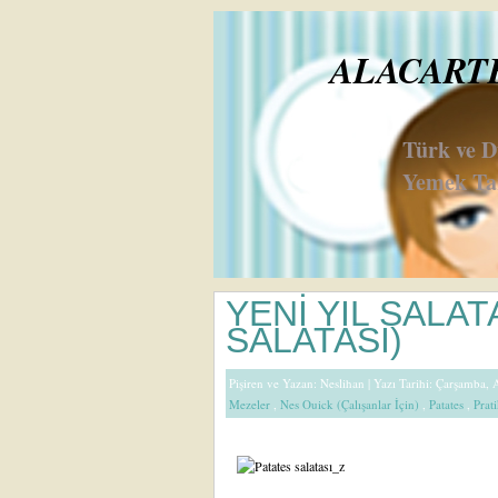
ALACARTE 
Türk ve 
Yemek Tar
YENİ YIL SALAT
SALATASI)
Pişiren ve Yazan:
Neslihan
| Yazı Tarihi: Çarşamba, 
Mezeler
,
Nes Ouick (Çalışanlar İçin)
,
Patates
,
Prati