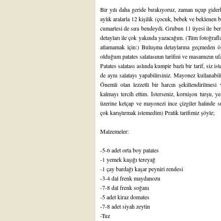
Bir yılı daha geride bırakıyoruz, zaman uçup giderk
aylık aralarla 12 kişilik (çocuk, bebek ve beklenen
cumartesi de sıra bendeydi. Grubun 11 üyesi ile be
detayları ile çok yakında yazacağım. (Tüm fotoğrafl
atlamamak için:) Buluşma detaylarına geçmeden ön 
olduğum patates salatasının tarifini ve masamızın u
Patates salatası aslında kumpir bazlı bir tarif, siz ist
de aynı salatayı yapabilirsiniz. Mayonez kullanabilir
Önemli olan lezzetli bir harcın şekillendirilmes
kalmayı tercih ettim. İsterseniz, kornişon turşu, yeş
üzerine ketçap ve mayonezi ince çizgiler halinde sı
çok karıştırmak istemedim) Pratik tarifimiz şöyle;
Malzemeler:
-5-6 adet orta boy patates
-1 yemek kaşığı tereyağ
-1 çay bardağı kaşar peyniri rendesi
-3-4 dal frenk maydanozu
-7-8 dal frenk soğanı
-5 adet kiraz domates
-7-8 adet siyah zeytin
-Tuz