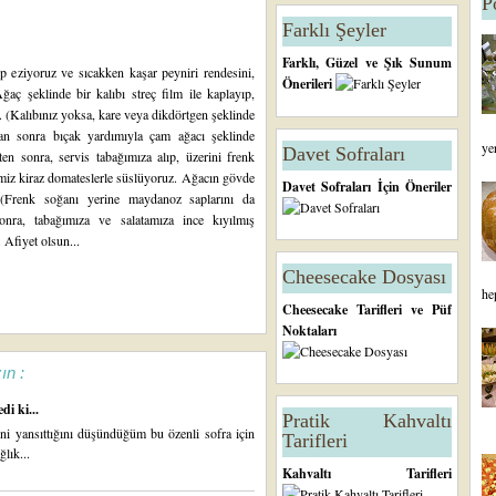
P
Farklı Şeyler
Farklı, Güzel ve Şık Sunum
up eziyoruz ve sıcakken kaşar peyniri rendesini,
Önerileri
ğaç şeklinde bir kalıbı streç film ile kaplayıp,
z. (Kalıbınız yoksa, kare veya dikdörtgen şeklinde
ktan sonra bıçak yardımıyla çam ağacı şeklinde
ye
Davet Sofraları
ten sonra, servis tabağımıza alıp, üzerini frenk
imiz kiraz domateslerle süslüyoruz. Ağacın gövde
Davet Sofraları İçin Öneriler
. (Frenk soğanı yerine maydanoz saplarını da
 sonra, tabağımıza ve salatamıza ince kıyılmış
 Afiyet olsun...
Cheesecake Dosyası
he
Cheesecake Tarifleri ve Püf
Noktaları
ın :
di ki...
Pratik Kahvaltı
ini yansıttığını düşündüğüm bu özenli sofra için
Tarifleri
lık...
Kahvaltı Tarifleri