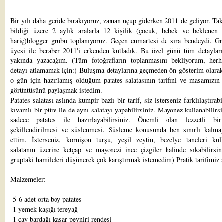
Bir yılı daha geride bırakıyoruz, zaman uçup giderken 2011 de geliyor. Tak
bildiği üzere 2 aylık aralarla 12 kişilik (çocuk, bebek ve beklenen 
hariç)blogger grubu toplanıyoruz. Geçen cumartesi de sıra bendeydi. G
üyesi ile beraber 2011'i erkenden kutladık. Bu özel günü tüm detayları
yakında yazacağım. (Tüm fotoğrafların toplanmasını bekliyorum, herh
detayı atlamamak için:) Buluşma detaylarına geçmeden ön gösterim olarak
o gün için hazırlamış olduğum patates salatasının tarifini ve masamızın
görüntüsünü paylaşmak istedim.
Patates salatası aslında kumpir bazlı bir tarif, siz isterseniz farklılaştırabi
kıvamlı bir püre ile de aynı salatayı yapabilirsiniz. Mayonez kullanabilirs
sadece patates ile hazırlayabilirsiniz. Önemli olan lezzetli bi
şekillendirilmesi ve süslenmesi. Süsleme konusunda ben sınırlı kalmay
ettim. İsterseniz, kornişon turşu, yeşil zeytin, bezelye taneleri kulla
salatanın üzerine ketçap ve mayonezi ince çizgiler halinde sıkabilirsin
gruptaki hamileleri düşünerek çok karıştırmak istemedim) Pratik tarifimiz 
Malzemeler:
-5-6 adet orta boy patates
-1 yemek kaşığı tereyağ
-1 çay bardağı kaşar peyniri rendesi