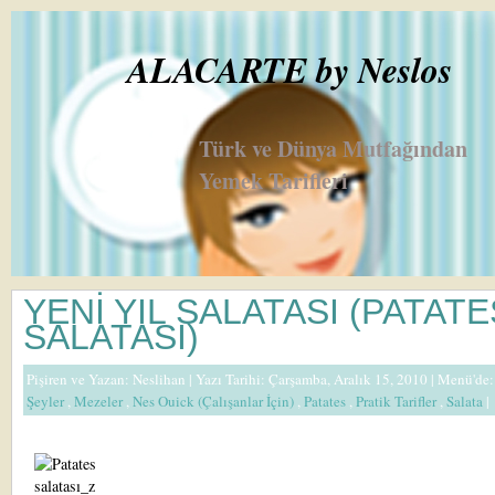
ALACARTE by Neslos
Türk ve Dünya Mutfağından
Yemek Tarifleri
YENİ YIL SALATASI (PATATE
SALATASI)
Pişiren ve Yazan:
Neslihan
| Yazı Tarihi: Çarşamba, Aralık 15, 2010 |
Menü'de
Şeyler
,
Mezeler
,
Nes Ouick (Çalışanlar İçin)
,
Patates
,
Pratik Tarifler
,
Salata
|