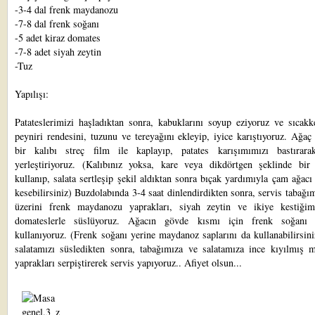
-3-4 dal frenk maydanozu
-7-8 dal frenk soğanı
-5 adet kiraz domates
-7-8 adet siyah zeytin
-Tuz
Yapılışı:
Patateslerimizi haşladıktan sonra, kabuklarını soyup eziyoruz ve sıcakk
peyniri rendesini, tuzunu ve tereyağını ekleyip, iyice karıştıyoruz. Ağaç
bir kalıbı streç film ile kaplayıp, patates karışımımızı bastırara
yerleştiriyoruz. (Kalıbınız yoksa, kare veya dikdörtgen şeklinde bir
kullanıp, salata sertleşip şekil aldıktan sonra bıçak yardımıyla çam ağacı
kesebilirsiniz) Buzdolabında 3-4 saat dinlendirdikten sonra, servis tabağım
üzerini frenk maydanozu yaprakları, siyah zeytin ve ikiye kestiğim
domateslerle süslüyoruz. Ağacın gövde kısmı için frenk soğanı d
kullanıyoruz. (Frenk soğanı yerine maydanoz saplarını da kullanabilirsin
salatamızı süsledikten sonra, tabağımıza ve salatamıza ince kıyılmış 
yaprakları serpiştirerek servis yapıyoruz.. Afiyet olsun...