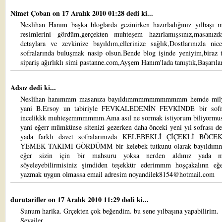
Nimet Çoban
on 17 Aralık 2010 01:28 dedi ki...
Neslihan Hanım başka bloglarda gezinirken hazırladığınız yılbaşı m
resimlerini gördüm,gerçekten muhteşem hazırlamışsınız,masanızd
detaylara ve zevkinize bayıldım,ellerinize sağlık,Dostlarınızla nic
sofralarında buluşmak nasip olsun.Bende blog işinde yeniyim,biraz t
sipariş ağırlıklı simi pastanne.com,Ayşem Hanım'lada tanıştık,Başarıla
Adsız dedi ki...
Neslihan hanımmm masanıza bayıldımmmmmmmmmmm hemde mily
yani B.Ersoy un tabiriyle FEVKALEDENİN FEVKİNDE bir sofr
incelikkk muhteşemmmmmm.Ama asıl ne sormak istiyorum biliyormu
yani eğerr mümkünse sitenizi gezerken daha önceki yeni yıl sofrası d
yada farklı davet sofralarınızda KELEBEKLİ ÇİÇEKLİ BÖCE
YEMEK TAKIMI GÖRDÜMM bir kelebek tutkunu olarak bayıld
eğer sizin için bir mahsuru yoksa nerden aldınız yada ma
söyeleyebilirmisiniz şimdiden teşekkür ederimmm hoşçakalınn eğ
yazmak uygun olmassa email adresim noyandilek8154@hotmail.com
durutarifler
on 17 Aralık 2010 11:29 dedi ki...
Sunum harika. Grçekten çok beğendim. bu sene yılbaşına yapabilirim.
Sevgiler