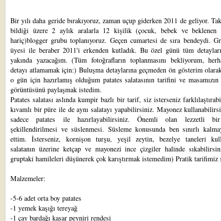
Bir yılı daha geride bırakıyoruz, zaman uçup giderken 2011 de geliyor. Tak
bildiği üzere 2 aylık aralarla 12 kişilik (çocuk, bebek ve beklenen 
hariç)blogger grubu toplanıyoruz. Geçen cumartesi de sıra bendeydi. G
üyesi ile beraber 2011'i erkenden kutladık. Bu özel günü tüm detayları
yakında yazacağım. (Tüm fotoğrafların toplanmasını bekliyorum, herh
detayı atlamamak için:) Buluşma detaylarına geçmeden ön gösterim olarak
o gün için hazırlamış olduğum patates salatasının tarifini ve masamızın
görüntüsünü paylaşmak istedim.
Patates salatası aslında kumpir bazlı bir tarif, siz isterseniz farklılaştırabi
kıvamlı bir püre ile de aynı salatayı yapabilirsiniz. Mayonez kullanabilirs
sadece patates ile hazırlayabilirsiniz. Önemli olan lezzetli bi
şekillendirilmesi ve süslenmesi. Süsleme konusunda ben sınırlı kalmay
ettim. İsterseniz, kornişon turşu, yeşil zeytin, bezelye taneleri kulla
salatanın üzerine ketçap ve mayonezi ince çizgiler halinde sıkabilirsin
gruptaki hamileleri düşünerek çok karıştırmak istemedim) Pratik tarifimiz 
Malzemeler:
-5-6 adet orta boy patates
-1 yemek kaşığı tereyağ
-1 çay bardağı kaşar peyniri rendesi