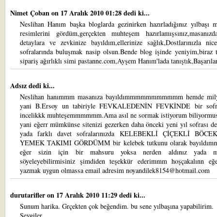
Nimet Çoban
on 17 Aralık 2010 01:28 dedi ki...
Neslihan Hanım başka bloglarda gezinirken hazırladığınız yılbaşı m
resimlerini gördüm,gerçekten muhteşem hazırlamışsınız,masanızd
detaylara ve zevkinize bayıldım,ellerinize sağlık,Dostlarınızla nic
sofralarında buluşmak nasip olsun.Bende blog işinde yeniyim,biraz t
sipariş ağırlıklı simi pastanne.com,Ayşem Hanım'lada tanıştık,Başarıla
Adsız dedi ki...
Neslihan hanımmm masanıza bayıldımmmmmmmmmmm hemde mily
yani B.Ersoy un tabiriyle FEVKALEDENİN FEVKİNDE bir sofr
incelikkk muhteşemmmmmm.Ama asıl ne sormak istiyorum biliyormu
yani eğerr mümkünse sitenizi gezerken daha önceki yeni yıl sofrası d
yada farklı davet sofralarınızda KELEBEKLİ ÇİÇEKLİ BÖCE
YEMEK TAKIMI GÖRDÜMM bir kelebek tutkunu olarak bayıld
eğer sizin için bir mahsuru yoksa nerden aldınız yada ma
söyeleyebilirmisiniz şimdiden teşekkür ederimmm hoşçakalınn eğ
yazmak uygun olmassa email adresim noyandilek8154@hotmail.com
durutarifler
on 17 Aralık 2010 11:29 dedi ki...
Sunum harika. Grçekten çok beğendim. bu sene yılbaşına yapabilirim.
Sevgiler