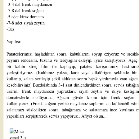
-3-4 dal frenk maydanozu
-7-8 dal frenk soğanı
-5 adet kiraz domates
-7-8 adet siyah zeytin
-Tuz
Yapılışı:
Patateslerimizi haşladıktan sonra, kabuklarını soyup eziyoruz ve sıcakk
peyniri rendesini, tuzunu ve tereyağını ekleyip, iyice karıştıyoruz. Ağaç
bir kalıbı streç film ile kaplayıp, patates karışımımızı bastırara
yerleştiriyoruz. (Kalıbınız yoksa, kare veya dikdörtgen şeklinde bir
kullanıp, salata sertleşip şekil aldıktan sonra bıçak yardımıyla çam ağacı
kesebilirsiniz) Buzdolabında 3-4 saat dinlendirdikten sonra, servis tabağım
üzerini frenk maydanozu yaprakları, siyah zeytin ve ikiye kestiğim
domateslerle süslüyoruz. Ağacın gövde kısmı için frenk soğanı d
kullanıyoruz. (Frenk soğanı yerine maydanoz saplarını da kullanabilirsin
salatamızı süsledikten sonra, tabağımıza ve salatamıza ince kıyılmış 
yaprakları serpiştirerek servis yapıyoruz.. Afiyet olsun...