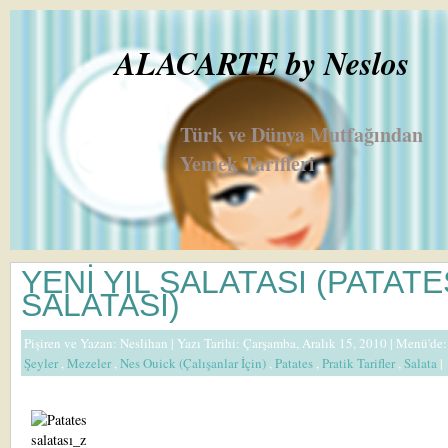
ALACARTE by Neslos
Türk ve Dünya Mutfağından
Yemek Tarifleri
YENİ YIL SALATASI (PATATE
SALATASI)
Pişiren ve Yazan:
Neslihan
| Yazı Tarihi: Çarşamba, Aralık 15, 2010 |
Menü'de
Şeyler
,
Mezeler
,
Nes Ouick (Çalışanlar İçin)
,
Patates
,
Pratik Tarifler
,
Salata
|