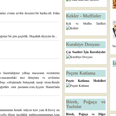
eler, evinin zevkle dosenisi bir harika idi. Daha
Kekler - Muffinler
Kek ve Muffin Tarifleri
ğımız bir gün geçirdik. Maşallah diyeyim de...
Kurabiye Dosyası
bu
Çay Saatleri İçin Kurabiyeler
İ
Peçete Katlama
hazırladığınız yılbaşı masasının resimlerini
z,masanızdaki ince detaylara ve zevkinize
Peçete Katlama Modelleri
 yılbaşı sofralarında buluşmak nasip olsun.Bende
 ağırlıklı simi pastanne.com,Ayşem Hanım'lada
Börek, Poğaça ve
Tuzlular
mmmmmm hemde milyon kere yani B.Ersoy un
Börek, Poğaça ve Diğer
ofra düzen incelikkk muhteşemmmmmm.Ama