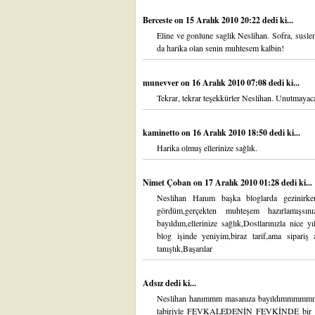
Berceste
on 15 Aralık 2010 20:22 dedi ki...
Eline ve gonlune saglik Neslihan. Sofra, suslem
da harika olan senin muhtesem kalbin!
munevver
on 16 Aralık 2010 07:08 dedi ki...
Tekrar, tekrar teşekkürler Neslihan. Unutmayaca
kaminetto
on 16 Aralık 2010 18:50 dedi ki...
Harika olmuş ellerinize sağlık.
Nimet Çoban
on 17 Aralık 2010 01:28 dedi ki...
Neslihan Hanım başka bloglarda gezinirken 
gördüm,gerçekten muhteşem hazırlamışsını
bayıldım,ellerinize sağlık,Dostlarınızla nice
blog işinde yeniyim,biraz tarif,ama sipariş
tanıştık,Başarılar
Adsız dedi ki...
Neslihan hanımmm masanıza bayıldımmmmm
tabiriyle FEVKALEDENİN FEVKİNDE bir s