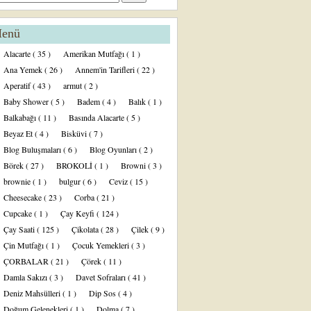
enü
Alacarte
( 35 )
Amerikan Mutfağı
( 1 )
Ana Yemek
( 26 )
Annem'in Tarifleri
( 22 )
Aperatif
( 43 )
armut
( 2 )
Baby Shower
( 5 )
Badem
( 4 )
Balık
( 1 )
Balkabağı
( 11 )
Basında Alacarte
( 5 )
Beyaz Et
( 4 )
Bisküvi
( 7 )
Blog Buluşmaları
( 6 )
Blog Oyunları
( 2 )
Börek
( 27 )
BROKOLİ
( 1 )
Browni
( 3 )
brownie
( 1 )
bulgur
( 6 )
Ceviz
( 15 )
Cheesecake
( 23 )
Corba
( 21 )
Cupcake
( 1 )
Çay Keyfi
( 124 )
Çay Saati
( 125 )
Çikolata
( 28 )
Çilek
( 9 )
Çin Mutfağı
( 1 )
Çocuk Yemekleri
( 3 )
ÇORBALAR
( 21 )
Çörek
( 11 )
Damla Sakızı
( 3 )
Davet Sofraları
( 41 )
Deniz Mahsülleri
( 1 )
Dip Sos
( 4 )
Doğum Gelenekleri
( 1 )
Dolma
( 7 )