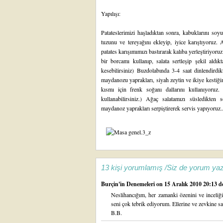
Yapılışı:
Patateslerimizi haşladıktan sonra, kabuklarını soy
tuzunu ve tereyağını ekleyip, iyice karıştıyoruz. A
patates karışımımızı bastırarak kalıba yerleştiriyoru
bir borcamı kullanıp, salata sertleşip şekil aldı
kesebilirsiniz) Buzdolabında 3-4 saat dinlendirdik
maydanozu yaprakları, siyah zeytin ve ikiye kestiğ
kısmı için frenk soğanı dallarını kullanıyoruz
kullanabilirsiniz.) Ağaç salatamızı süsledikten
maydanoz yaprakları serpiştirerek servis yapıyoruz..
13 kişi yorumlamış /Siz de yorum yaz
Burçin'in Denemeleri
on 15 Aralık 2010 20:13 de
Neslihancığım, her zamanki özenini ve inceliğ
seni çok tebrik ediyorum. Ellerine ve zevkine sağ
B.B.