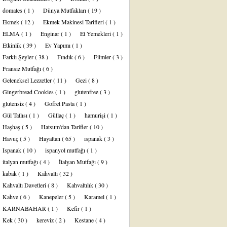
domates
( 1 )
Dünya Mutfakları
( 19 )
Ekmek
( 12 )
Ekmek Makinesi Tarifleri
( 1 )
ELMA
( 1 )
Enginar
( 1 )
Et Yemekleri
( 1 )
Etkinlik
( 39 )
Ev Yapımı
( 1 )
Farklı Şeyler
( 38 )
Fındık
( 6 )
Filmler
( 3 )
Fransız Mutfağı
( 6 )
Geleneksel Lezzetler
( 11 )
Gezi
( 8 )
Gingerbread Cookies
( 1 )
glutenfree
( 3 )
glutensiz
( 4 )
Gofret Pasta
( 1 )
Gül Tatlısı
( 1 )
Güllaç
( 1 )
hamurişi
( 1 )
Haşhaş
( 5 )
Hatsum'dan Tarifler
( 10 )
Havuç
( 5 )
Hayattan
( 65 )
ıspanak
( 3 )
Ispanak
( 10 )
ispanyol mutfağı
( 1 )
italyan mutfağı
( 4 )
İtalyan Mutfağı
( 9 )
kabak
( 1 )
Kahvaltı
( 32 )
Kahvaltı Davetleri
( 8 )
Kahvaltılık
( 30 )
Kahve
( 6 )
Kanepeler
( 5 )
Karamel
( 1 )
KARNABAHAR
( 1 )
Kefir
( 1 )
Kek
( 30 )
kereviz
( 2 )
Kestane
( 4 )