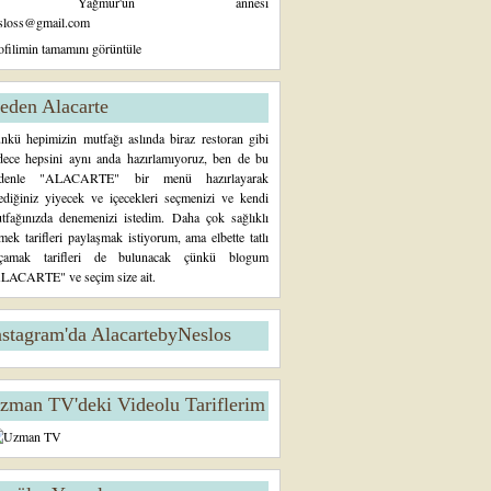
Yağmur'un annesi
sloss@gmail.com
ofilimin tamamını görüntüle
eden Alacarte
nkü hepimizin mutfağı aslında biraz restoran gibi
dece hepsini aynı anda hazırlamıyoruz, ben de bu
denle "ALACARTE" bir menü hazırlayarak
tediğiniz yiyecek ve içecekleri seçmenizi ve kendi
tfağınızda denemenizi istedim. Daha çok sağlıklı
mek tarifleri paylaşmak istiyorum, ama elbette tatlı
çamak tarifleri de bulunacak çünkü blogum
LACARTE" ve seçim size ait.
nstagram'da AlacartebyNeslos
zman TV'deki Videolu Tariflerim