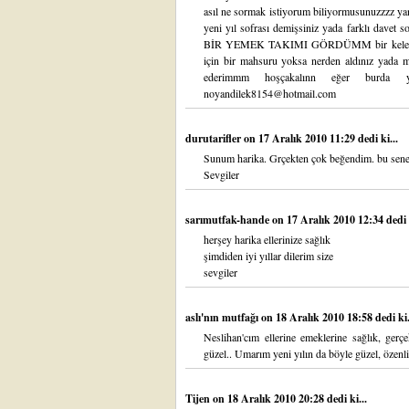
asıl ne sormak istiyorum biliyormusunuzzzz ya
yeni yıl sofrası demişsiniz yada farklı da
BİR YEMEK TAKIMI GÖRDÜMM bir kelebek 
için bir mahsuru yoksa nerden aldınız yada ma
ederimmm hoşçakalınn eğer burda 
noyandilek8154@hotmail.com
durutarifler
on 17 Aralık 2010 11:29 dedi ki...
Sunum harika. Grçekten çok beğendim. bu sene 
Sevgiler
sarımutfak-hande
on 17 Aralık 2010 12:34 dedi k
herşey harika ellerinize sağlık
şimdiden iyi yıllar dilerim size
sevgiler
aslı'nın mutfağı
on 18 Aralık 2010 18:58 dedi ki.
Neslihan'cım ellerine emeklerine sağlık, gerç
güzel.. Umarım yeni yılın da böyle güzel, özenli 
Tijen
on 18 Aralık 2010 20:28 dedi ki...