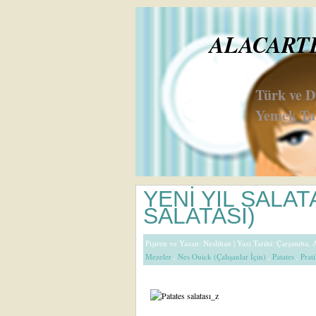
ALACARTE 
Türk ve 
Yemek Tar
YENİ YIL SALAT
SALATASI)
Pişiren ve Yazan:
Neslihan
| Yazı Tarihi: Çarşamba, 
Mezeler
,
Nes Ouick (Çalışanlar İçin)
,
Patates
,
Prati