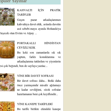
opüler Yayınlar
KAHVALTI İÇİN PRATİK
TARİFLER
Geçen pazar arkadaşlarımızı
kahvaltıya davet ettik, aslında davetin
asıl sebebi mayıs ayında Hollanda'ya
rleşecek olan Evrim ve Alpay ...
PORTAKALLI HİNDİSTAN
CEVİZLİ KEK
Bu keki son zamanlarda sık sık
yaptım, farklı konuklarıma ve
arkadaşlarıma tatdırdım ve yiyenlerin
psi çok beğendi, ben de sayfaya yazılac...
YİNE BİR DAVET SOFRASI
Bir davet sofrası daha... Belki daha
önce yazmışımdır misafir ağılamayı
ne kadar sevdiğimi, süslü sofralar
hazırlamanın beni çok keyiflendir...
YİNE KANEPE TARİFLERİ
Bu tarifle birlikte elimdeki kanepe