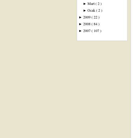
Mart
( 2 )
►
Ocak
( 2 )
►
2009
( 22 )
►
2008
( 84 )
►
2007
( 107 )
►