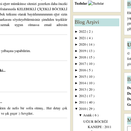
Tuzlular
B
ni eğerr mümkünse sitenizi gezerken daha önceki
vet sofralarınızda KELEBEKLİ ÇİÇEKLİ BÖCEKLİ
El
tutkunu olarak bayıldımmmmmm eğer sizin
ya
rkasını söyeleyebilirmisiniz şimdiden teşekkür
Blog Arşivi
gi
yazmak uygun olmassa email adresim
gi
2022
( 2 )
►
2021
( 4 )
►
U
2020
( 14 )
►
yılbaşına yapabilirim.
2019
( 13 )
►
© 
2018
( 15 )
►
fo
2017
( 10 )
gö
►
2016
( 5 )
i...
►
2015
( 10 )
►
B
2014
( 10 )
►
De
2013
( 20 )
►
De
2012
( 17 )
►
D
..
2011
( 40 )
►
Gu
ekten de nefis bir sofra olmuş.. Her detay çok
2010
( 29 )
▼
ve şık geçer :) Sevgiler..
Aralık
( 6 )
▼
M
UĞUR BÖCEĞİ
KANEPE : 2011