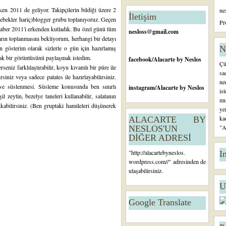
n
en 2011 de geliyor. Takipçilerin bildiği üzere 2
ne
c
İletişim
 bebekler hariç)blogger grubu toplanıyoruz. Geçen
e
Pr
raber 2011'i erkenden kutladık. Bu özel günü tüm
ki
nesloss@gmail.com
K
arın toplanmasını bekliyorum, herhangi bir detayı
a
gösterim olarak sizlerle o gün için hazırlamış
N
yı
fak bir görüntüsünü paylaşmak istedim.
facebook
/Alacarte by Neslos
Çü
t
erseniz farklılaştırabilir, koyu kıvamlı bir püre ile
sa
siniz veya sadece patates ile hazırlayabilirsiniz.
ne
i ve süslenmesi. Süsleme konusunda ben sınırlı
instagram
/Alacarte by Neslos
is
il zeytin, bezelye taneleri kullanabilir, salatanın
mu
kabilirsiniz. (Ben gruptaki hamileleri düşünerek
ye
ka
ALACARTE BY
"A
NESLOS'UN
DİĞER ADRESİ
"
http://alacartebyneslos.
I
wordpress.com/
/" adresinden de
ulaşabilirsiniz.
U
Google Translate