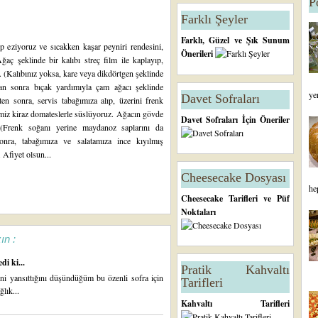
P
Farklı Şeyler
Farklı, Güzel ve Şık Sunum
up eziyoruz ve sıcakken kaşar peyniri rendesini,
Önerileri
ğaç şeklinde bir kalıbı streç film ile kaplayıp,
z. (Kalıbınız yoksa, kare veya dikdörtgen şeklinde
ktan sonra bıçak yardımıyla çam ağacı şeklinde
ye
Davet Sofraları
ten sonra, servis tabağımıza alıp, üzerini frenk
imiz kiraz domateslerle süslüyoruz. Ağacın gövde
Davet Sofraları İçin Öneriler
. (Frenk soğanı yerine maydanoz saplarını da
 sonra, tabağımıza ve salatamıza ince kıyılmış
 Afiyet olsun...
Cheesecake Dosyası
he
Cheesecake Tarifleri ve Püf
Noktaları
ın :
di ki...
Pratik Kahvaltı
ini yansıttığını düşündüğüm bu özenli sofra için
Tarifleri
lık...
Kahvaltı Tarifleri