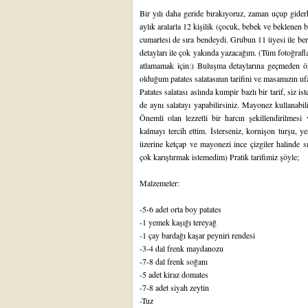
Bir yılı daha geride bırakıyoruz, zaman uçup giderk
aylık aralarla 12 kişilik (çocuk, bebek ve beklenen
cumartesi de sıra bendeydi. Grubun 11 üyesi ile be
detayları ile çok yakında yazacağım. (Tüm fotoğrafl
atlamamak için:) Buluşma detaylarına geçmeden ön 
olduğum patates salatasının tarifini ve masamızın u
Patates salatası aslında kumpir bazlı bir tarif, siz ist
de aynı salatayı yapabilirsiniz. Mayonez kullanabilir
Önemli olan lezzetli bir harcın şekillendirilmes
kalmayı tercih ettim. İsterseniz, kornişon turşu, yeş
üzerine ketçap ve mayonezi ince çizgiler halinde sı
çok karıştırmak istemedim) Pratik tarifimiz şöyle;
Malzemeler:
-5-6 adet orta boy patates
-1 yemek kaşığı tereyağ
-1 çay bardağı kaşar peyniri rendesi
-3-4 dal frenk maydanozu
-7-8 dal frenk soğanı
-5 adet kiraz domates
-7-8 adet siyah zeytin
-Tuz