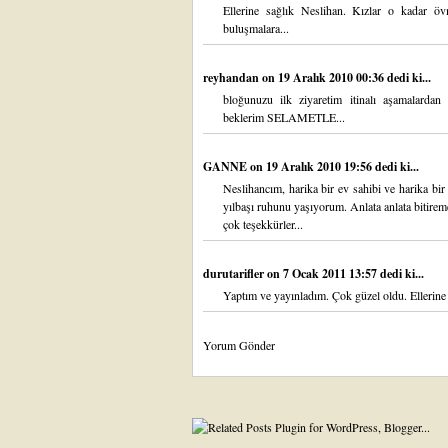
Ellerine sağlık Neslihan. Kızlar o kadar öv
buluşmalara...
reyhandan
on 19 Aralık 2010 00:36 dedi ki...
bloğunuzu ilk ziyaretim itinalı aşamalardan 
beklerim SELAMETLE...
GANNE
on 19 Aralık 2010 19:56 dedi ki...
Neslihancım, harika bir ev sahibi ve harika bi
yılbaşı ruhunu yaşıyorum. Anlata anlata bitir
çok teşekkürler...
durutarifler
on 7 Ocak 2011 13:57 dedi ki...
Yaptım ve yayınladım. Çok güzel oldu. Ellerine 
Yorum Gönder