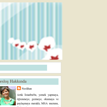
esloş Hakkında
Neslihan
Artık İstanbul'lu, yemek yapmaya,
öğrenmeye, gezmeye, okumaya ve
paylaşmaya meraklı, MSA mezunu,