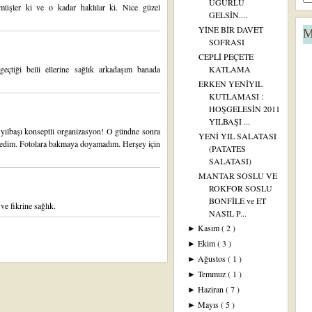
UĞURLU
müşler ki ve o kadar haklılar ki. Nice güzel
GELSİN....
YİNE BİR DAVET
M
SOFRASI
CEPLİ PEÇETE
geçtiği belli ellerine sağlık arkadaşım banada
KATLAMA
ERKEN YENİYIL
KUTLAMASI :
HOŞGELESİN 2011
YILBAŞI ...
r yılbaşı konseptli organizasyon! O gündne sonra
YENİ YIL SALATASI
emedim. Fotolara bakmaya doyamadım. Herşey için
(PATATES
SALATASI)
MANTAR SOSLU VE
ROKFOR SOSLU
BONFİLE ve ET
ve fikrine sağlık.
NASIL P...
Kasım
( 2 )
►
Ekim
( 3 )
►
Ağustos
( 1 )
►
Temmuz
( 1 )
►
Haziran
( 7 )
►
Mayıs
( 5 )
►