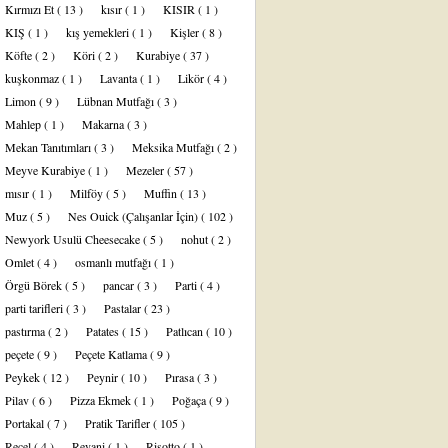
Kırmızı Et
( 13 )
kısır
( 1 )
KISIR
( 1 )
KIŞ
( 1 )
kış yemekleri
( 1 )
Kişler
( 8 )
Köfte
( 2 )
Köri
( 2 )
Kurabiye
( 37 )
kuşkonmaz
( 1 )
Lavanta
( 1 )
Likör
( 4 )
Limon
( 9 )
Lübnan Mutfağı
( 3 )
Mahlep
( 1 )
Makarna
( 3 )
Mekan Tanıtımları
( 3 )
Meksika Mutfağı
( 2 )
Meyve Kurabiye
( 1 )
Mezeler
( 57 )
mısır
( 1 )
Milföy
( 5 )
Muffin
( 13 )
Muz
( 5 )
Nes Ouick (Çalışanlar İçin)
( 102 )
Newyork Usulü Cheesecake
( 5 )
nohut
( 2 )
Omlet
( 4 )
osmanlı mutfağı
( 1 )
Örgü Börek
( 5 )
pancar
( 3 )
Parti
( 4 )
parti tarifleri
( 3 )
Pastalar
( 23 )
pastırma
( 2 )
Patates
( 15 )
Patlıcan
( 10 )
peçete
( 9 )
Peçete Katlama
( 9 )
Peykek
( 12 )
Peynir
( 10 )
Pırasa
( 3 )
Pilav
( 6 )
Pizza Ekmek
( 1 )
Poğaça
( 9 )
Portakal
( 7 )
Pratik Tarifler
( 105 )
Reçel
( 4 )
Revani
( 1 )
Risotto
( 1 )