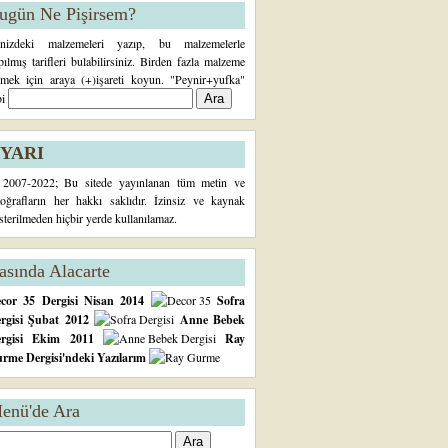
ugün Ne Pişirsem?
inizdeki malzemeleri yazıp, bu malzemelerle
pılmış tarifleri bulabilirsiniz. Birden fazla malzeme
rmek için araya (+)işareti koyun. "Peynir+yufka"
bi
YARI
2007-2022; Bu sitede yayınlanan tüm metin ve
toğrafların her hakkı saklıdır. İzinsiz ve kaynak
sterilmeden hiçbir yerde kullanılamaz.
asında Alacarte
cor 35 Dergisi Nisan 2014
Sofra
rgisi Şubat 2012
Anne Bebek
ergisi Ekim 2011
Ray
rme Dergisi'ndeki Yazılarım
enü'de Ara