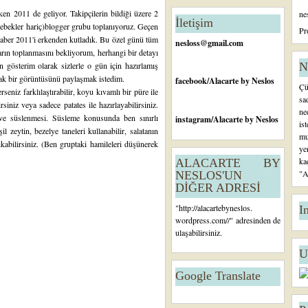
n
en 2011 de geliyor. Takipçilerin bildiği üzere 2
ne
c
İletişim
 bebekler hariç)blogger grubu toplanıyoruz. Geçen
e
Pr
raber 2011'i erkenden kutladık. Bu özel günü tüm
ki
nesloss@gmail.com
K
arın toplanmasını bekliyorum, herhangi bir detayı
a
gösterim olarak sizlerle o gün için hazırlamış
N
yı
fak bir görüntüsünü paylaşmak istedim.
facebook
/Alacarte by Neslos
Çü
t
erseniz farklılaştırabilir, koyu kıvamlı bir püre ile
sa
siniz veya sadece patates ile hazırlayabilirsiniz.
ne
i ve süslenmesi. Süsleme konusunda ben sınırlı
instagram
/Alacarte by Neslos
is
il zeytin, bezelye taneleri kullanabilir, salatanın
mu
kabilirsiniz. (Ben gruptaki hamileleri düşünerek
ye
ka
ALACARTE BY
"A
NESLOS'UN
DİĞER ADRESİ
"
http://alacartebyneslos.
I
wordpress.com/
/" adresinden de
ulaşabilirsiniz.
U
Google Translate