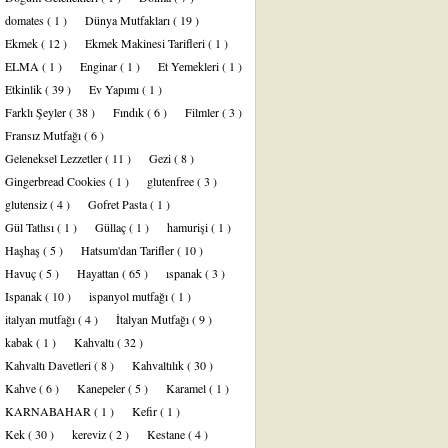
domates
( 1 )
Dünya Mutfakları
( 19 )
Ekmek
( 12 )
Ekmek Makinesi Tarifleri
( 1 )
ELMA
( 1 )
Enginar
( 1 )
Et Yemekleri
( 1 )
Etkinlik
( 39 )
Ev Yapımı
( 1 )
Farklı Şeyler
( 38 )
Fındık
( 6 )
Filmler
( 3 )
Fransız Mutfağı
( 6 )
Geleneksel Lezzetler
( 11 )
Gezi
( 8 )
Gingerbread Cookies
( 1 )
glutenfree
( 3 )
glutensiz
( 4 )
Gofret Pasta
( 1 )
Gül Tatlısı
( 1 )
Güllaç
( 1 )
hamurişi
( 1 )
Haşhaş
( 5 )
Hatsum'dan Tarifler
( 10 )
Havuç
( 5 )
Hayattan
( 65 )
ıspanak
( 3 )
Ispanak
( 10 )
ispanyol mutfağı
( 1 )
italyan mutfağı
( 4 )
İtalyan Mutfağı
( 9 )
kabak
( 1 )
Kahvaltı
( 32 )
Kahvaltı Davetleri
( 8 )
Kahvaltılık
( 30 )
Kahve
( 6 )
Kanepeler
( 5 )
Karamel
( 1 )
KARNABAHAR
( 1 )
Kefir
( 1 )
Kek
( 30 )
kereviz
( 2 )
Kestane
( 4 )