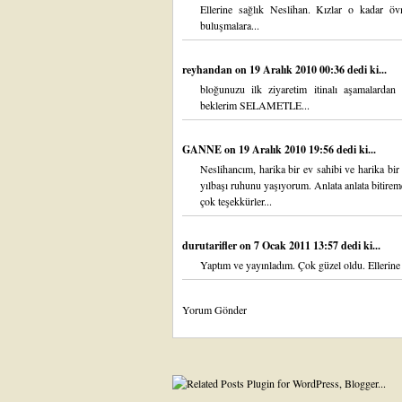
Ellerine sağlık Neslihan. Kızlar o kadar öv
buluşmalara...
reyhandan
on 19 Aralık 2010 00:36 dedi ki...
bloğunuzu ilk ziyaretim itinalı aşamalardan 
beklerim SELAMETLE...
GANNE
on 19 Aralık 2010 19:56 dedi ki...
Neslihancım, harika bir ev sahibi ve harika bi
yılbaşı ruhunu yaşıyorum. Anlata anlata bitir
çok teşekkürler...
durutarifler
on 7 Ocak 2011 13:57 dedi ki...
Yaptım ve yayınladım. Çok güzel oldu. Ellerine 
Yorum Gönder