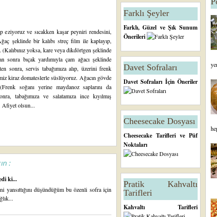
P
Farklı Şeyler
Farklı, Güzel ve Şık Sunum
up eziyoruz ve sıcakken kaşar peyniri rendesini,
Önerileri
ğaç şeklinde bir kalıbı streç film ile kaplayıp,
z. (Kalıbınız yoksa, kare veya dikdörtgen şeklinde
ktan sonra bıçak yardımıyla çam ağacı şeklinde
ye
Davet Sofraları
ten sonra, servis tabağımıza alıp, üzerini frenk
imiz kiraz domateslerle süslüyoruz. Ağacın gövde
Davet Sofraları İçin Öneriler
. (Frenk soğanı yerine maydanoz saplarını da
 sonra, tabağımıza ve salatamıza ince kıyılmış
 Afiyet olsun...
Cheesecake Dosyası
he
Cheesecake Tarifleri ve Püf
Noktaları
ın :
di ki...
Pratik Kahvaltı
ini yansıttığını düşündüğüm bu özenli sofra için
Tarifleri
lık...
Kahvaltı Tarifleri