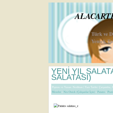
ALACARTE 
Türk ve 
Yemek Tar
YENİ YIL SALAT
SALATASI)
Pişiren ve Yazan:
Neslihan
| Yazı Tarihi: Çarşamba, 
Mezeler
,
Nes Ouick (Çalışanlar İçin)
,
Patates
,
Prati