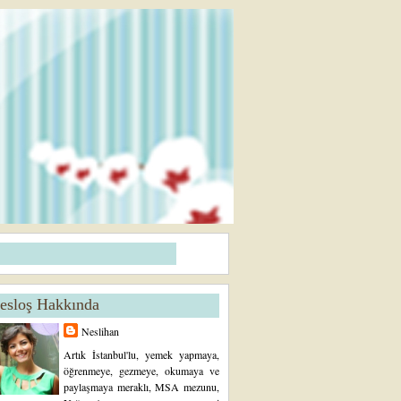
esloş Hakkında
Neslihan
Artık İstanbul'lu, yemek yapmaya,
öğrenmeye, gezmeye, okumaya ve
paylaşmaya meraklı, MSA mezunu,