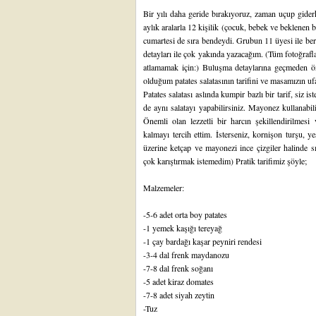
Bir yılı daha geride bırakıyoruz, zaman uçup giderk
aylık aralarla 12 kişilik (çocuk, bebek ve beklenen
cumartesi de sıra bendeydi. Grubun 11 üyesi ile be
detayları ile çok yakında yazacağım. (Tüm fotoğrafl
atlamamak için:) Buluşma detaylarına geçmeden ön 
olduğum patates salatasının tarifini ve masamızın u
Patates salatası aslında kumpir bazlı bir tarif, siz ist
de aynı salatayı yapabilirsiniz. Mayonez kullanabilir
Önemli olan lezzetli bir harcın şekillendirilmes
kalmayı tercih ettim. İsterseniz, kornişon turşu, yeş
üzerine ketçap ve mayonezi ince çizgiler halinde sı
çok karıştırmak istemedim) Pratik tarifimiz şöyle;
Malzemeler:
-5-6 adet orta boy patates
-1 yemek kaşığı tereyağ
-1 çay bardağı kaşar peyniri rendesi
-3-4 dal frenk maydanozu
-7-8 dal frenk soğanı
-5 adet kiraz domates
-7-8 adet siyah zeytin
-Tuz