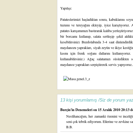
Yapılışı:
Patateslerimizi haşladıktan sonra, kabuklarını soy
tuzunu ve tereyağını ekleyip, iyice karıştıyoruz. A
patates karışımımızı bastırarak kalıba yerleştiriyoru
bir borcamı kullanıp, salata sertleşip şekil aldı
kesebilirsiniz) Buzdolabında 3-4 saat dinlendirdik
maydanozu yaprakları, siyah zeytin ve ikiye kestiğ
kısmı için frenk soğanı dallarını kullanıyoruz
kullanabilirsiniz.) Ağaç salatamızı süsledikten
maydanoz yaprakları serpiştirerek servis yapıyoruz..
13 kişi yorumlamış /Siz de yorum yaz
Burçin'in Denemeleri
on 15 Aralık 2010 20:13 de
Neslihancığım, her zamanki özenini ve inceliğ
seni çok tebrik ediyorum. Ellerine ve zevkine sağ
B.B.