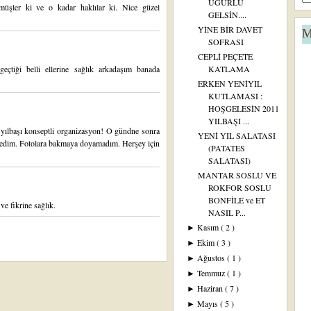
UĞURLU
müşler ki ve o kadar haklılar ki. Nice güzel
GELSİN....
YİNE BİR DAVET
M
SOFRASI
CEPLİ PEÇETE
geçtiği belli ellerine sağlık arkadaşım banada
KATLAMA
ERKEN YENİYIL
KUTLAMASI :
HOŞGELESİN 2011
YILBAŞI ...
r yılbaşı konseptli organizasyon! O gündne sonra
YENİ YIL SALATASI
emedim. Fotolara bakmaya doyamadım. Herşey için
(PATATES
SALATASI)
MANTAR SOSLU VE
ROKFOR SOSLU
BONFİLE ve ET
ve fikrine sağlık.
NASIL P...
Kasım
( 2 )
►
Ekim
( 3 )
►
Ağustos
( 1 )
►
Temmuz
( 1 )
►
Haziran
( 7 )
►
Mayıs
( 5 )
►