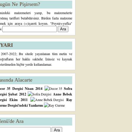
ugün Ne Pişirsem?
inizdeki malzemeleri yazıp, bu malzemelerle
pılmış tarifleri bulabilirsiniz. Birden fazla malzeme
rmek için araya (+)işareti koyun. "Peynir+yufka"
bi
YARI
2007-2022; Bu sitede yayınlanan tüm metin ve
toğrafların her hakkı saklıdır. İzinsiz ve kaynak
sterilmeden hiçbir yerde kullanılamaz.
asında Alacarte
cor 35 Dergisi Nisan 2014
Sofra
rgisi Şubat 2012
Anne Bebek
ergisi Ekim 2011
Ray
rme Dergisi'ndeki Yazılarım
enü'de Ara