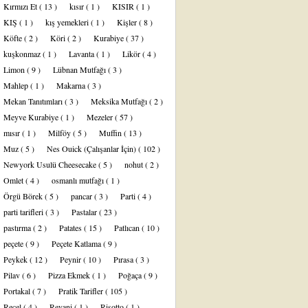
Kırmızı Et
( 13 )
kısır
( 1 )
KISIR
( 1 )
KIŞ
( 1 )
kış yemekleri
( 1 )
Kişler
( 8 )
Köfte
( 2 )
Köri
( 2 )
Kurabiye
( 37 )
kuşkonmaz
( 1 )
Lavanta
( 1 )
Likör
( 4 )
Limon
( 9 )
Lübnan Mutfağı
( 3 )
Mahlep
( 1 )
Makarna
( 3 )
Mekan Tanıtımları
( 3 )
Meksika Mutfağı
( 2 )
Meyve Kurabiye
( 1 )
Mezeler
( 57 )
mısır
( 1 )
Milföy
( 5 )
Muffin
( 13 )
Muz
( 5 )
Nes Ouick (Çalışanlar İçin)
( 102 )
Newyork Usulü Cheesecake
( 5 )
nohut
( 2 )
Omlet
( 4 )
osmanlı mutfağı
( 1 )
Örgü Börek
( 5 )
pancar
( 3 )
Parti
( 4 )
parti tarifleri
( 3 )
Pastalar
( 23 )
pastırma
( 2 )
Patates
( 15 )
Patlıcan
( 10 )
peçete
( 9 )
Peçete Katlama
( 9 )
Peykek
( 12 )
Peynir
( 10 )
Pırasa
( 3 )
Pilav
( 6 )
Pizza Ekmek
( 1 )
Poğaça
( 9 )
Portakal
( 7 )
Pratik Tarifler
( 105 )
Reçel
( 4 )
Revani
( 1 )
Risotto
( 1 )