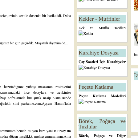
eler, evinin zevkle dosenisi bir harika idi. Daha
Kekler - Muffinler
Kek ve Muffin Tarifleri
ğımız bir gün geçirdik. Maşallah diyeyim de...
Kurabiye Dosyası
bu
Çay Saatleri İçin Kurabiyeler
İ
Peçete Katlama
hazırladığınız yılbaşı masasının resimlerini
z,masanızdaki ince detaylara ve zevkinize
Peçete Katlama Modelleri
 yılbaşı sofralarında buluşmak nasip olsun.Bende
 ağırlıklı simi pastanne.com,Ayşem Hanım'lada
Börek, Poğaça ve
Tuzlular
mmmmmm hemde milyon kere yani B.Ersoy un
Börek, Poğaça ve Diğer
ofra düzen incelikkk muhteşemmmmmm.Ama