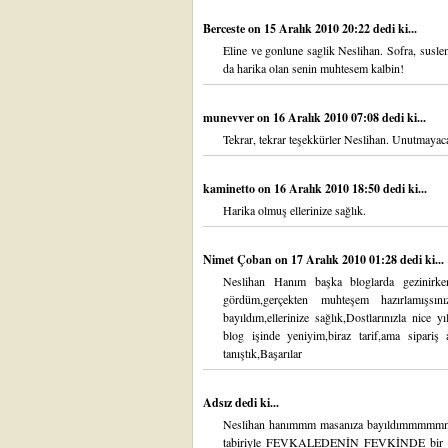
Berceste
on 15 Aralık 2010 20:22 dedi ki...
Eline ve gonlune saglik Neslihan. Sofra, suslem
da harika olan senin muhtesem kalbin!
munevver
on 16 Aralık 2010 07:08 dedi ki...
Tekrar, tekrar teşekkürler Neslihan. Unutmayaca
kaminetto
on 16 Aralık 2010 18:50 dedi ki...
Harika olmuş ellerinize sağlık.
Nimet Çoban
on 17 Aralık 2010 01:28 dedi ki...
Neslihan Hanım başka bloglarda gezinirken 
gördüm,gerçekten muhteşem hazırlamışsını
bayıldım,ellerinize sağlık,Dostlarınızla nice
blog işinde yeniyim,biraz tarif,ama sipariş
tanıştık,Başarılar
Adsız dedi ki...
Neslihan hanımmm masanıza bayıldımmmmm
tabiriyle FEVKALEDENİN FEVKİNDE bir s