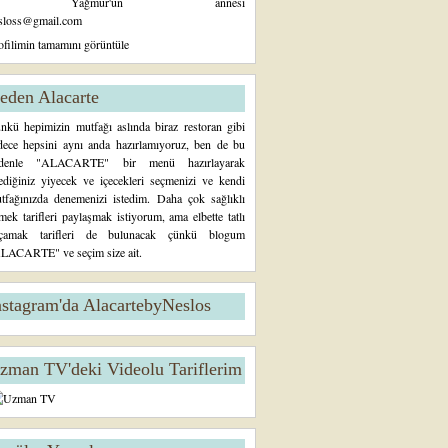
Yağmur'un annesi
sloss@gmail.com
ofilimin tamamını görüntüle
eden Alacarte
nkü hepimizin mutfağı aslında biraz restoran gibi
dece hepsini aynı anda hazırlamıyoruz, ben de bu
denle "ALACARTE" bir menü hazırlayarak
tediğiniz yiyecek ve içecekleri seçmenizi ve kendi
tfağınızda denemenizi istedim. Daha çok sağlıklı
mek tarifleri paylaşmak istiyorum, ama elbette tatlı
çamak tarifleri de bulunacak çünkü blogum
LACARTE" ve seçim size ait.
nstagram'da AlacartebyNeslos
zman TV'deki Videolu Tariflerim