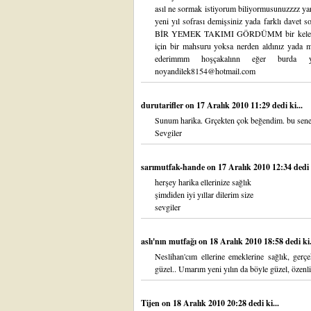
asıl ne sormak istiyorum biliyormusunuzzzz ya
yeni yıl sofrası demişsiniz yada farklı da
BİR YEMEK TAKIMI GÖRDÜMM bir kelebek 
için bir mahsuru yoksa nerden aldınız yada ma
ederimmm hoşçakalınn eğer burda 
noyandilek8154@hotmail.com
durutarifler
on 17 Aralık 2010 11:29 dedi ki...
Sunum harika. Grçekten çok beğendim. bu sene 
Sevgiler
sarımutfak-hande
on 17 Aralık 2010 12:34 dedi k
herşey harika ellerinize sağlık
şimdiden iyi yıllar dilerim size
sevgiler
aslı'nın mutfağı
on 18 Aralık 2010 18:58 dedi ki.
Neslihan'cım ellerine emeklerine sağlık, gerç
güzel.. Umarım yeni yılın da böyle güzel, özenli 
Tijen
on 18 Aralık 2010 20:28 dedi ki...