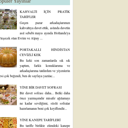
opüler Yayınlar
KAHVALTI İÇİN PRATİK
TARİFLER
Geçen pazar arkadaşlarımızı
kahvaltıya davet ettik, aslında davetin
asıl sebebi mayıs ayında Hollanda'ya
rleşecek olan Evrim ve Alpay ...
PORTAKALLI HİNDİSTAN
CEVİZLİ KEK
Bu keki son zamanlarda sık sık
yaptım, farklı konuklarıma ve
arkadaşlarıma tatdırdım ve yiyenlerin
psi çok beğendi, ben de sayfaya yazılac...
YİNE BİR DAVET SOFRASI
Bir davet sofrası daha... Belki daha
önce yazmışımdır misafir ağılamayı
ne kadar sevdiğimi, süslü sofralar
hazırlamanın beni çok keyiflendir...
YİNE KANEPE TARİFLERİ
Bu tarifle birlikte elimdeki kanepe