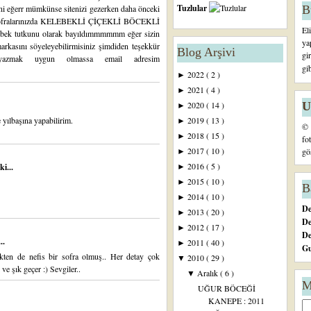
Tuzlular
B
ni eğerr mümkünse sitenizi gezerken daha önceki
vet sofralarınızda KELEBEKLİ ÇİÇEKLİ BÖCEKLİ
El
tutkunu olarak bayıldımmmmmm eğer sizin
ya
rkasını söyeleyebilirmisiniz şimdiden teşekkür
Blog Arşivi
gi
yazmak uygun olmassa email adresim
gi
2022
( 2 )
►
2021
( 4 )
►
U
2020
( 14 )
►
yılbaşına yapabilirim.
2019
( 13 )
►
© 
2018
( 15 )
►
fo
2017
( 10 )
gö
►
2016
( 5 )
i...
►
2015
( 10 )
►
B
2014
( 10 )
►
De
2013
( 20 )
►
De
2012
( 17 )
►
D
..
2011
( 40 )
►
Gu
ekten de nefis bir sofra olmuş.. Her detay çok
2010
( 29 )
▼
ve şık geçer :) Sevgiler..
Aralık
( 6 )
▼
M
UĞUR BÖCEĞİ
KANEPE : 2011