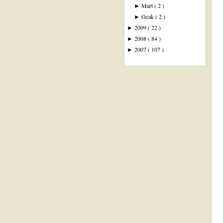
Mart
( 2 )
►
Ocak
( 2 )
►
2009
( 22 )
►
2008
( 84 )
►
2007
( 107 )
►