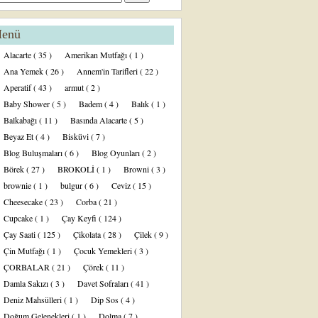
enü
Alacarte
( 35 )
Amerikan Mutfağı
( 1 )
Ana Yemek
( 26 )
Annem'in Tarifleri
( 22 )
Aperatif
( 43 )
armut
( 2 )
Baby Shower
( 5 )
Badem
( 4 )
Balık
( 1 )
Balkabağı
( 11 )
Basında Alacarte
( 5 )
Beyaz Et
( 4 )
Bisküvi
( 7 )
Blog Buluşmaları
( 6 )
Blog Oyunları
( 2 )
Börek
( 27 )
BROKOLİ
( 1 )
Browni
( 3 )
brownie
( 1 )
bulgur
( 6 )
Ceviz
( 15 )
Cheesecake
( 23 )
Corba
( 21 )
Cupcake
( 1 )
Çay Keyfi
( 124 )
Çay Saati
( 125 )
Çikolata
( 28 )
Çilek
( 9 )
Çin Mutfağı
( 1 )
Çocuk Yemekleri
( 3 )
ÇORBALAR
( 21 )
Çörek
( 11 )
Damla Sakızı
( 3 )
Davet Sofraları
( 41 )
Deniz Mahsülleri
( 1 )
Dip Sos
( 4 )
Doğum Gelenekleri
( 1 )
Dolma
( 7 )