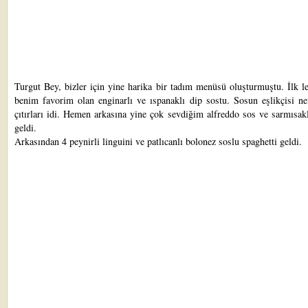
Turgut Bey, bizler için yine harika bir tadım menüsü oluşturmuştu. İlk l
benim favorim olan enginarlı ve ıspanaklı dip sostu. Sosun eşlikçisi ne
çıtırları idi. Hemen arkasına yine çok sevdiğim alfreddo sos ve sarmısa
geldi.
Arkasından 4 peynirli linguini ve patlıcanlı bolonez soslu spaghetti geldi.