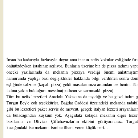
İnsan bu kadarıyla fazlasıyla doyar ama inanın nefis kokular eşliğinde fı
önünüzdeyken iştahınız açılıyor. Bunların üzerine bir de pizza tadımı yap
önceki yazılarımda da mekanın pizzaya verdiği önemi anlatmıştı
hamurunda yaptığı bazı değişiklikler hakkında bilgi verdikten sonra dom
eşliğinde calzone (kapalı pizza) geldi masalarımıza ardından ise benim T
tadına yakın bulduğum messina(patlıcan ve sarmısaklı pizza).
Tüm bu nefis lezzetleri Anadolu Yakası'na da taşıdığı ve bu güzel tadım 
Turgut Bey'e çok teşekkürler. Bağdat Caddesi üzerindeki mekanda tadabil
gibi bu lezzetleri paket servis de mevcut, gerçek italyan lezzeti arayanları
da bulacağından kuşkum yok. Aşağıdaki kolajda mekanın diğer lezzet
bazılarını ve Olivia's Çiftehavuzlar'ın ekibini görüyorsunuz. Turgu
kucağındaki ise mekanın ismine ilham veren küçük peri...