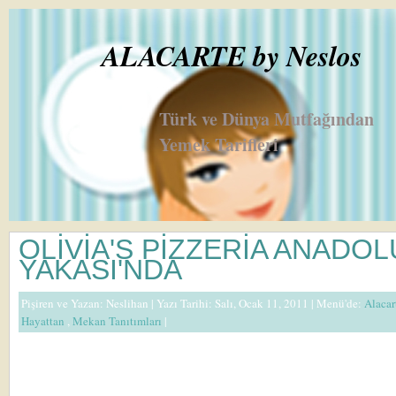
ALACARTE by Neslos
Türk ve Dünya Mutfağından
Yemek Tarifleri
OLİVİA'S PİZZERİA ANADOL
YAKASI'NDA
Pişiren ve Yazan:
Neslihan
| Yazı Tarihi: Salı, Ocak 11, 2011 |
Menü'de:
Alacar
Hayattan
,
Mekan Tanıtımları
|