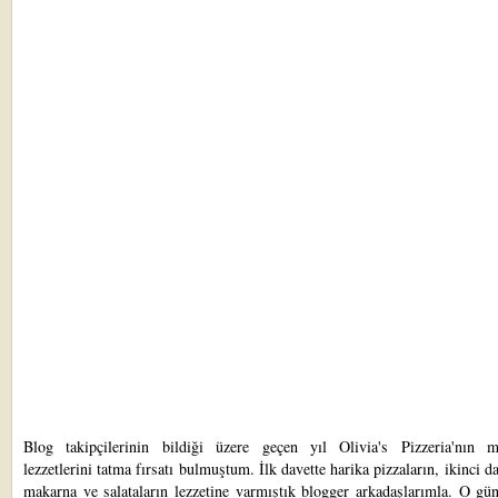
Blog takipçilerinin
bildiği üzere geçen
yıl
Olivia's Pizzeria'nın
m
lezzetlerini tatma fırsatı bulmuştum.
İlk davette harika pizzaların
,
ikinci da
makarna ve salataların
lezzetine varmıştık blogger arkadaşlarımla. O gü