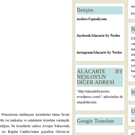
n
ne
c
İletişim
e
Pr
ki
nesloss@gmail.com
K
a
N
yı
facebook
/Alacarte by Neslos
Çü
t
sa
ne
instagram
/Alacarte by Neslos
is
mu
ye
ka
ALACARTE BY
"A
NESLOS'UN
DİĞER ADRESİ
"
http://alacartebyneslos.
I
wordpress.com/
/" adresinden de
ulaşabilirsiniz.
U
s Pizzeria'nın
muhteşem lezzetlerini tatma fırsatı
ette ise makarna ve salataların
lezzetine varmıştık
Google Translate
ndığım, bu lezzetlerin sadece Avrupa Yakası'nda
 ise Bağdat Caddesi'nden geçerken Olivias'ın