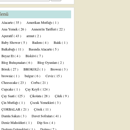
enü
Alacarte
( 35 )
Amerikan Mutfağı
( 1 )
Ana Yemek
( 26 )
Annem'in Tarifleri
( 22 )
Aperatif
( 43 )
armut
( 2 )
Baby Shower
( 5 )
Badem
( 4 )
Balık
( 1 )
Balkabağı
( 11 )
Basında Alacarte
( 5 )
Beyaz Et
( 4 )
Bisküvi
( 7 )
Blog Buluşmaları
( 6 )
Blog Oyunları
( 2 )
Börek
( 27 )
BROKOLİ
( 1 )
Browni
( 3 )
brownie
( 1 )
bulgur
( 6 )
Ceviz
( 15 )
Cheesecake
( 23 )
Corba
( 21 )
Cupcake
( 1 )
Çay Keyfi
( 124 )
Çay Saati
( 125 )
Çikolata
( 28 )
Çilek
( 9 )
Çin Mutfağı
( 1 )
Çocuk Yemekleri
( 3 )
ÇORBALAR
( 21 )
Çörek
( 11 )
Damla Sakızı
( 3 )
Davet Sofraları
( 41 )
Deniz Mahsülleri
( 1 )
Dip Sos
( 4 )
Doğum Gelenekleri
( 1 )
Dolma
( 7 )