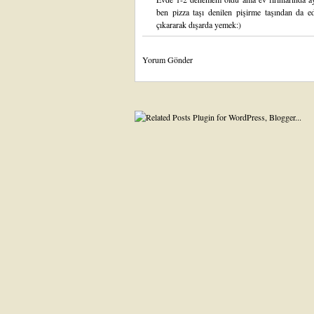
ben pizza taşı denilen pişirme taşından da e
çıkararak dışarda yemek:)
Yorum Gönder