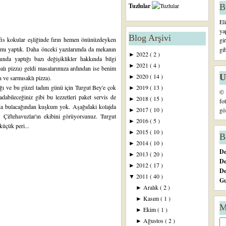
Tuzlular
B
El
ya
Blog Arşivi
fis kokular eşliğinde fırın hemen önünüzdeyken
gi
adımı yaptık. Daha önceki yazılarımda da mekanın
gi
2022
( 2 )
►
nda yaptığı bazı değişiklikler hakkında bilgi
2021
( 4 )
►
alı pizza) geldi masalarımıza ardından ise benim
U
2020
( 14 )
►
ve sarmısaklı pizza).
ığı ve bu güzel tadım günü için Turgut Bey'e çok
2019
( 13 )
►
© 
abileceğiniz gibi bu lezzetleri paket servis de
2018
( 15 )
►
fo
s da bulacağından kuşkum yok. Aşağıdaki kolajda
2017
( 10 )
gö
►
s Çiftehavuzlar'ın ekibini görüyorsunuz. Turgut
2016
( 5 )
►
küçük peri...
2015
( 10 )
►
B
2014
( 10 )
►
De
2013
( 20 )
►
De
2012
( 17 )
►
D
2011
( 40 )
▼
Gu
Aralık
( 2 )
►
Kasım
( 1 )
►
M
Ekim
( 1 )
►
Ağustos
( 2 )
►