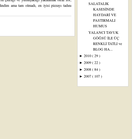
SALATALIK
dindim ama tam olmadı, en iyisi pizzayı tadını
KASESİNDE
HAYDARİ VE
PASTIRMALI
HUMUS
YALANCI TAVUK
GÖĞSÜ İLE ÜÇ
RENKLİ TATLI ve
BLOG HA...
2010
( 29 )
►
2009
( 22 )
►
2008
( 84 )
►
2007
( 107 )
►