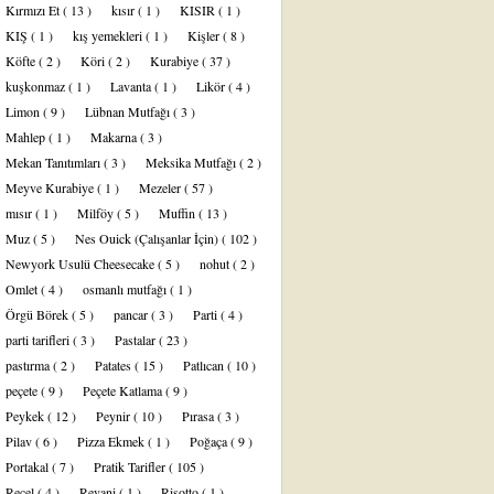
Kırmızı Et
( 13 )
kısır
( 1 )
KISIR
( 1 )
KIŞ
( 1 )
kış yemekleri
( 1 )
Kişler
( 8 )
Köfte
( 2 )
Köri
( 2 )
Kurabiye
( 37 )
kuşkonmaz
( 1 )
Lavanta
( 1 )
Likör
( 4 )
Limon
( 9 )
Lübnan Mutfağı
( 3 )
Mahlep
( 1 )
Makarna
( 3 )
Mekan Tanıtımları
( 3 )
Meksika Mutfağı
( 2 )
Meyve Kurabiye
( 1 )
Mezeler
( 57 )
mısır
( 1 )
Milföy
( 5 )
Muffin
( 13 )
Muz
( 5 )
Nes Ouick (Çalışanlar İçin)
( 102 )
Newyork Usulü Cheesecake
( 5 )
nohut
( 2 )
Omlet
( 4 )
osmanlı mutfağı
( 1 )
Örgü Börek
( 5 )
pancar
( 3 )
Parti
( 4 )
parti tarifleri
( 3 )
Pastalar
( 23 )
pastırma
( 2 )
Patates
( 15 )
Patlıcan
( 10 )
peçete
( 9 )
Peçete Katlama
( 9 )
Peykek
( 12 )
Peynir
( 10 )
Pırasa
( 3 )
Pilav
( 6 )
Pizza Ekmek
( 1 )
Poğaça
( 9 )
Portakal
( 7 )
Pratik Tarifler
( 105 )
Reçel
( 4 )
Revani
( 1 )
Risotto
( 1 )