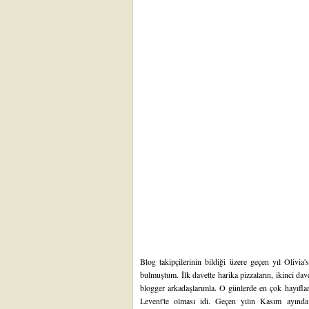
Blog takipçilerinin
bildiği üzere geçen
yıl
Olivia'
bulmuştum.
İlk davette harika pizzaların
,
ikinci dav
blogger arkadaşlarımla. O günlerde en çok hayıfla
Levent'te olması idi. Geçen yılın Kasım ayında