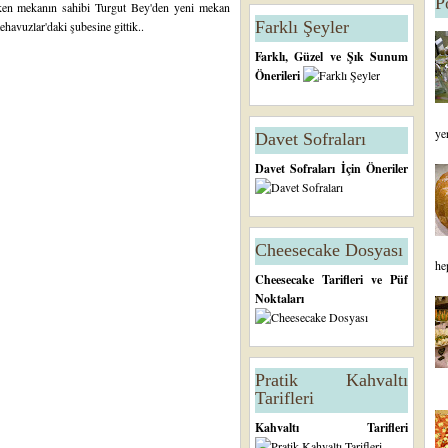
P
ken mekanın sahibi Turgut Bey'den yeni mekan
Farklı Şeyler
tehavuzlar'daki şubesine gittik..
Farklı, Güzel ve Şık Sunum
Önerileri
ye
Davet Sofraları
Davet Sofraları İçin Öneriler
Cheesecake Dosyası
he
Cheesecake Tarifleri ve Püf
Noktaları
Pratik Kahvaltı
Tarifleri
Kahvaltı Tarifleri