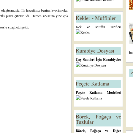
ü oluşturmuştu. İlk lezzetimiz benim favorim olan
efis pizza çıtırları idi. Hemen arkasına yine çok
Kekler - Muffinler
Kek ve Muffin Tarifleri
soslu spaghetti geldi.
Kurabiye Dosyası
bu
Çay Saatleri İçin Kurabiyeler
İ
Peçete Katlama
Peçete Katlama Modelleri
Börek, Poğaça ve
Tuzlular
Börek, Poğaça ve Diğer