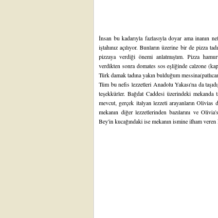
İnsan bu kadarıyla fazlasıyla doyar ama inanın ne
iştahınız açılıyor. Bunların üzerine bir de pizza t
pizzaya verdiği önemi anlatmıştım. Pizza hamuru
verdikten sonra domates sos eşliğinde calzone (kap
Türk damak tadına yakın bulduğum messina(patlıcan 
Tüm bu nefis lezzetleri Anadolu Yakası'na da taşıd
teşekkürler. Bağdat Caddesi üzerindeki mekanda tad
mevcut, gerçek italyan lezzeti arayanların Olivia
mekanın diğer lezzetlerinden bazılarını ve Olivia'
Bey'in kucağındaki ise mekanın ismine ilham veren 