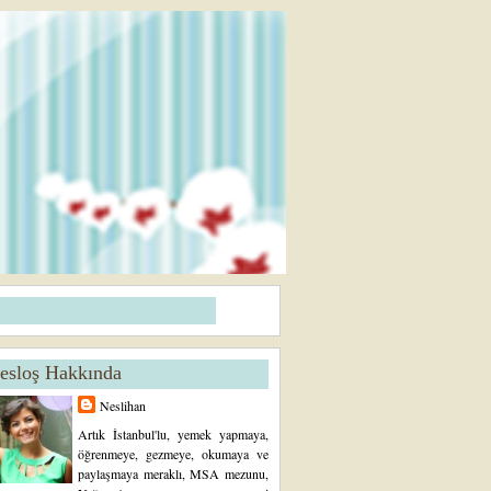
esloş Hakkında
Neslihan
Artık İstanbul'lu, yemek yapmaya,
öğrenmeye, gezmeye, okumaya ve
paylaşmaya meraklı, MSA mezunu,