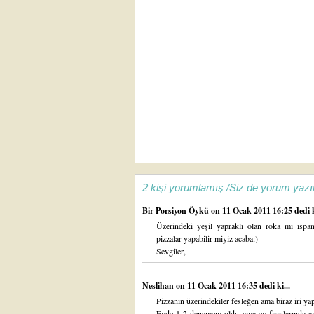
2 kişi yorumlamış /Siz de yorum yazı
Bir Porsiyon Öykü
on 11 Ocak 2011 16:25 dedi k
Üzerindeki yeşil yapraklı olan roka mı ıspa
pizzalar yapabilir miyiz acaba:)
Sevgiler,
Neslihan
on 11 Ocak 2011 16:35 dedi ki...
Pizzanın üzerindekiler fesleğen ama biraz iri y
Evde 1-2 denemem oldu ama ev fırınlarında ayn