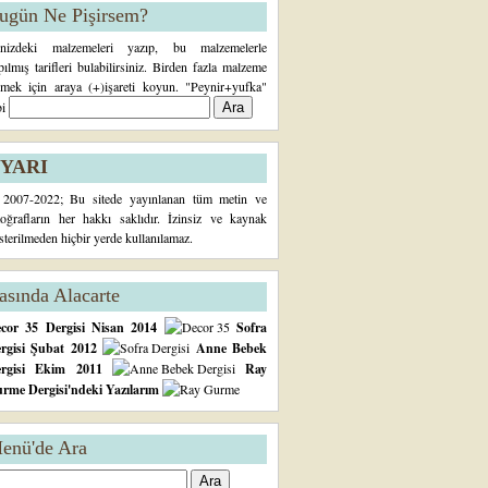
ugün Ne Pişirsem?
inizdeki malzemeleri yazıp, bu malzemelerle
pılmış tarifleri bulabilirsiniz. Birden fazla malzeme
rmek için araya (+)işareti koyun. "Peynir+yufka"
bi
YARI
2007-2022; Bu sitede yayınlanan tüm metin ve
toğrafların her hakkı saklıdır. İzinsiz ve kaynak
sterilmeden hiçbir yerde kullanılamaz.
asında Alacarte
cor 35 Dergisi Nisan 2014
Sofra
rgisi Şubat 2012
Anne Bebek
ergisi Ekim 2011
Ray
rme Dergisi'ndeki Yazılarım
enü'de Ara