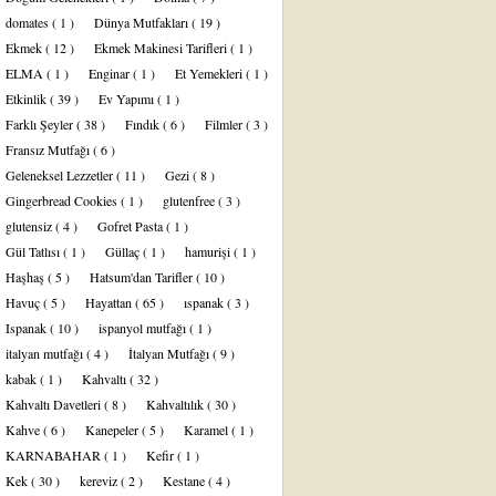
domates
( 1 )
Dünya Mutfakları
( 19 )
Ekmek
( 12 )
Ekmek Makinesi Tarifleri
( 1 )
ELMA
( 1 )
Enginar
( 1 )
Et Yemekleri
( 1 )
Etkinlik
( 39 )
Ev Yapımı
( 1 )
Farklı Şeyler
( 38 )
Fındık
( 6 )
Filmler
( 3 )
Fransız Mutfağı
( 6 )
Geleneksel Lezzetler
( 11 )
Gezi
( 8 )
Gingerbread Cookies
( 1 )
glutenfree
( 3 )
glutensiz
( 4 )
Gofret Pasta
( 1 )
Gül Tatlısı
( 1 )
Güllaç
( 1 )
hamurişi
( 1 )
Haşhaş
( 5 )
Hatsum'dan Tarifler
( 10 )
Havuç
( 5 )
Hayattan
( 65 )
ıspanak
( 3 )
Ispanak
( 10 )
ispanyol mutfağı
( 1 )
italyan mutfağı
( 4 )
İtalyan Mutfağı
( 9 )
kabak
( 1 )
Kahvaltı
( 32 )
Kahvaltı Davetleri
( 8 )
Kahvaltılık
( 30 )
Kahve
( 6 )
Kanepeler
( 5 )
Karamel
( 1 )
KARNABAHAR
( 1 )
Kefir
( 1 )
Kek
( 30 )
kereviz
( 2 )
Kestane
( 4 )