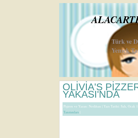
ALACARTE 
Türk ve 
Yemek Tar
OLİVİA'S PİZZ
YAKASI'NDA
Pişiren ve Yazan:
Neslihan
| Yazı Tarihi: Salı, Ocak 
Tanıtımları
|