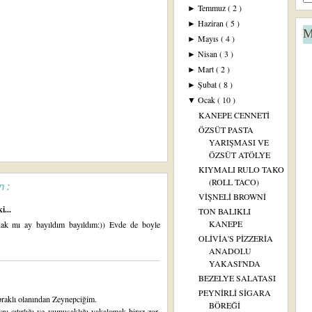
Temmuz
( 2 )
►
Haziran
( 5 )
►
M
Mayıs
( 4 )
►
Nisan
( 3 )
►
Mart
( 2 )
►
Şubat
( 8 )
►
Ocak
( 10 )
▼
KANEPE CENNETİ
ÖZSÜT PASTA
YARIŞMASI VE
ÖZSÜT ATÖLYE
KIYMALI RULO TAKO
(ROLL TACO)
n :
VİŞNELİ BROWNİ
i...
TON BALIKLI
KANEPE
nak mı ay bayıldım bayıldım:)) Evde de boyle
OLİVİA'S PİZZERİA
ANADOLU
YAKASI'NDA
BEZELYE SALATASI
PEYNİRLİ SİGARA
apraklı olanından Zeynepciğim.
BÖREĞİ
ı çıtırlığı ve yumuşaklığı yakalamak biraz zor,