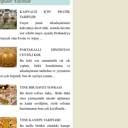
opüler Yayınlar
KAHVALTI İÇİN PRATİK
TARİFLER
Geçen pazar arkadaşlarımızı
kahvaltıya davet ettik, aslında davetin
asıl sebebi mayıs ayında Hollanda'ya
rleşecek olan Evrim ve Alpay ...
PORTAKALLI HİNDİSTAN
CEVİZLİ KEK
Bu keki son zamanlarda sık sık
yaptım, farklı konuklarıma ve
arkadaşlarıma tatdırdım ve yiyenlerin
psi çok beğendi, ben de sayfaya yazılac...
YİNE BİR DAVET SOFRASI
Bir davet sofrası daha... Belki daha
önce yazmışımdır misafir ağılamayı
ne kadar sevdiğimi, süslü sofralar
hazırlamanın beni çok keyiflendir...
YİNE KANEPE TARİFLERİ
Bu tarifle birlikte elimdeki kanepe