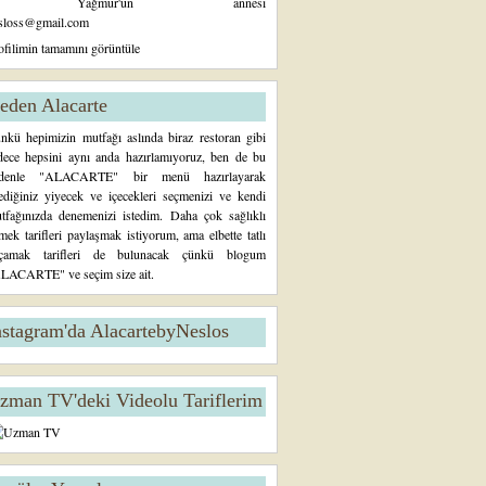
Yağmur'un annesi
sloss@gmail.com
ofilimin tamamını görüntüle
eden Alacarte
nkü hepimizin mutfağı aslında biraz restoran gibi
dece hepsini aynı anda hazırlamıyoruz, ben de bu
denle "ALACARTE" bir menü hazırlayarak
tediğiniz yiyecek ve içecekleri seçmenizi ve kendi
tfağınızda denemenizi istedim. Daha çok sağlıklı
mek tarifleri paylaşmak istiyorum, ama elbette tatlı
çamak tarifleri de bulunacak çünkü blogum
LACARTE" ve seçim size ait.
nstagram'da AlacartebyNeslos
zman TV'deki Videolu Tariflerim