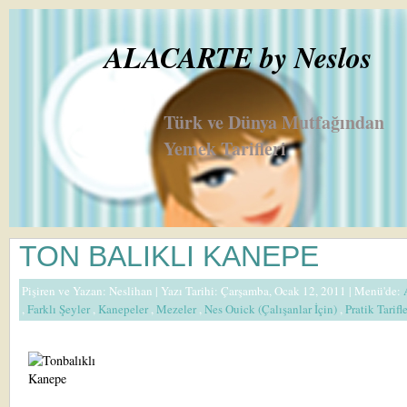
ALACARTE by Neslos
Türk ve Dünya Mutfağından
Yemek Tarifleri
TON BALIKLI KANEPE
Pişiren ve Yazan:
Neslihan
| Yazı Tarihi: Çarşamba, Ocak 12, 2011 |
Menü'de:
,
Farklı Şeyler
,
Kanepeler
,
Mezeler
,
Nes Ouick (Çalışanlar İçin)
,
Pratik Tarifl