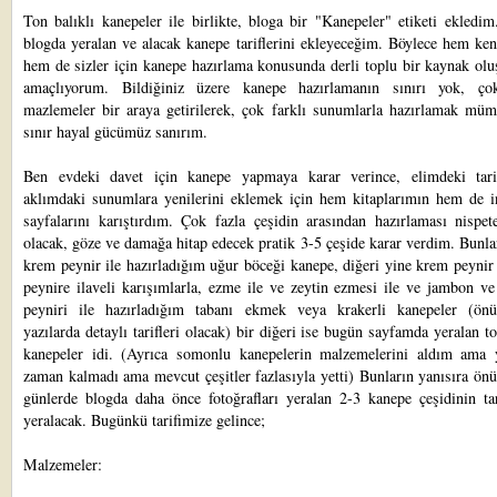
Ton balıklı kanepeler ile birlikte, bloga bir
"Kanepeler"
etiketi ekledim
blogda yeralan ve alacak kanepe tariflerini ekleyeceğim. Böylece hem ke
hem de sizler için kanepe hazırlama konusunda derli toplu bir kaynak ol
amaçlıyorum. Bildiğiniz üzere kanepe hazırlamanın sınırı yok, çok
mazlemeler bir araya getirilerek, çok farklı sunumlarla hazırlamak müm
sınır hayal gücümüz sanırım.
Ben
evdeki davet
için kanepe yapmaya karar verince, elimdeki tari
aklımdaki sunumlara yenilerini eklemek için hem kitaplarımın hem de in
sayfalarını karıştırdım. Çok fazla çeşidin arasından hazırlaması nispet
olacak, göze ve damağa hitap edecek pratik 3-5 çeşide karar verdim. Bunla
krem peynir ile hazırladığım
uğur böceği kanepe
, diğeri yine krem peyni
peynire ilaveli karışımlarla, ezme ile ve zeytin ezmesi ile ve jambon v
peyniri ile hazırladığım tabanı ekmek veya krakerli kanepeler (ön
yazılarda detaylı tarifleri olacak) bir diğeri ise bugün sayfamda yeralan to
kanepeler idi. (Ayrıca somonlu kanepelerin malzemelerini aldım ama
zaman kalmadı ama mevcut çeşitler fazlasıyla yetti) Bunların yanısıra ö
günlerde blogda daha önce fotoğrafları yeralan 2-3 kanepe çeşidinin tar
yeralacak. Bugünkü tarifimize gelince;
Malzemeler: