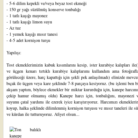
- 5-6 dilim kepekli ve/veya beyaz tost ekmeği
- 150 gr yağı süzülmüş konserve tonbalığı
- 1 tatlı kaşığı mayonez
- 1 tatlı kaşığı limon suyu
- Az tuz
- 1 yemek kaşığı mısır tanesi
- 4-5 adet kornişon turşu
Yapılışı:
Tost ekmeklerimizin kabuk kısımlarını kesip, ister kurabiye kalıpları ile
ve üçgen kenarı tırtıklı kurabiye kalıplarımı kullandım ama fotoğrafl
görüleceği üzere, harç kapattığı için şekli pek anlaşılmadı) elinizde mevcu
bıçak ile üçgen veya kare şeklinde 7-8 parçaya kesiyoruz. (bu işlemi ben b
akşam yaptım, böylece ekmekler bir miktar kururduğu için, kanepe harcın
çekip hamur olmamış oldu) Kanepe harcı için, tonbalığını, mayonezi 
suyunu çatal yardımı ile ezerek iyice karıştırıyoruz. Harcımızı ekmekleri
koyup, halka şeklinde dilimlenmiş kornişon turşusu ve mısır taneleri ile s
ve kürdan ile tutturuyoruz. Afiyet olsun...