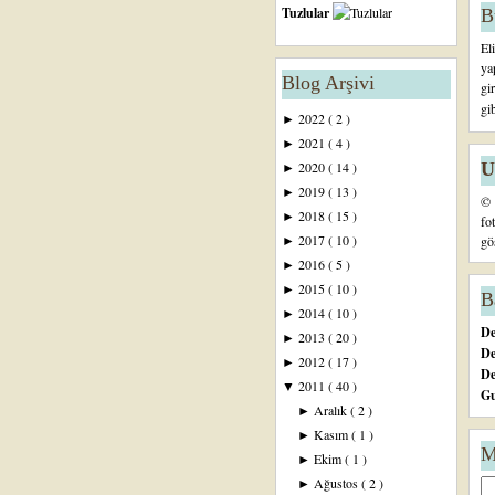
Tuzlular
B
El
ya
Blog Arşivi
gi
gi
2022
( 2 )
►
2021
( 4 )
►
U
2020
( 14 )
►
2019
( 13 )
►
© 
2018
( 15 )
►
fo
2017
( 10 )
gö
►
2016
( 5 )
►
2015
( 10 )
►
B
2014
( 10 )
►
De
2013
( 20 )
►
De
2012
( 17 )
►
D
2011
( 40 )
▼
Gu
Aralık
( 2 )
►
Kasım
( 1 )
►
M
Ekim
( 1 )
►
Ağustos
( 2 )
►