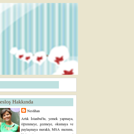
esloş Hakkında
Neslihan
Artık İstanbul'lu, yemek yapmaya,
öğrenmeye, gezmeye, okumaya ve
paylaşmaya meraklı, MSA mezunu,