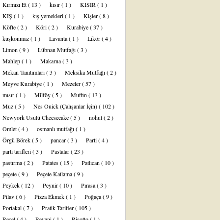
Kırmızı Et
( 13 )
kısır
( 1 )
KISIR
( 1 )
KIŞ
( 1 )
kış yemekleri
( 1 )
Kişler
( 8 )
Köfte
( 2 )
Köri
( 2 )
Kurabiye
( 37 )
kuşkonmaz
( 1 )
Lavanta
( 1 )
Likör
( 4 )
Limon
( 9 )
Lübnan Mutfağı
( 3 )
Mahlep
( 1 )
Makarna
( 3 )
Mekan Tanıtımları
( 3 )
Meksika Mutfağı
( 2 )
Meyve Kurabiye
( 1 )
Mezeler
( 57 )
mısır
( 1 )
Milföy
( 5 )
Muffin
( 13 )
Muz
( 5 )
Nes Ouick (Çalışanlar İçin)
( 102 )
Newyork Usulü Cheesecake
( 5 )
nohut
( 2 )
Omlet
( 4 )
osmanlı mutfağı
( 1 )
Örgü Börek
( 5 )
pancar
( 3 )
Parti
( 4 )
parti tarifleri
( 3 )
Pastalar
( 23 )
pastırma
( 2 )
Patates
( 15 )
Patlıcan
( 10 )
peçete
( 9 )
Peçete Katlama
( 9 )
Peykek
( 12 )
Peynir
( 10 )
Pırasa
( 3 )
Pilav
( 6 )
Pizza Ekmek
( 1 )
Poğaça
( 9 )
Portakal
( 7 )
Pratik Tarifler
( 105 )
Reçel
( 4 )
Revani
( 1 )
Risotto
( 1 )