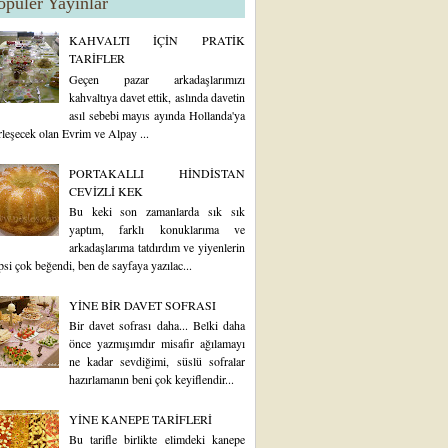
opüler Yayınlar
KAHVALTI İÇİN PRATİK
TARİFLER
Geçen pazar arkadaşlarımızı
kahvaltıya davet ettik, aslında davetin
asıl sebebi mayıs ayında Hollanda'ya
rleşecek olan Evrim ve Alpay ...
PORTAKALLI HİNDİSTAN
CEVİZLİ KEK
Bu keki son zamanlarda sık sık
yaptım, farklı konuklarıma ve
arkadaşlarıma tatdırdım ve yiyenlerin
psi çok beğendi, ben de sayfaya yazılac...
YİNE BİR DAVET SOFRASI
Bir davet sofrası daha... Belki daha
önce yazmışımdır misafir ağılamayı
ne kadar sevdiğimi, süslü sofralar
hazırlamanın beni çok keyiflendir...
YİNE KANEPE TARİFLERİ
Bu tarifle birlikte elimdeki kanepe