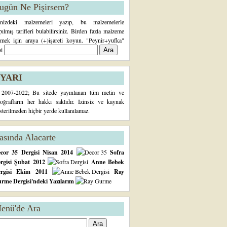
ugün Ne Pişirsem?
inizdeki malzemeleri yazıp, bu malzemelerle
pılmış tarifleri bulabilirsiniz. Birden fazla malzeme
rmek için araya (+)işareti koyun. "Peynir+yufka"
bi
YARI
2007-2022; Bu sitede yayınlanan tüm metin ve
toğrafların her hakkı saklıdır. İzinsiz ve kaynak
sterilmeden hiçbir yerde kullanılamaz.
asında Alacarte
cor 35 Dergisi Nisan 2014
Sofra
rgisi Şubat 2012
Anne Bebek
ergisi Ekim 2011
Ray
rme Dergisi'ndeki Yazılarım
enü'de Ara