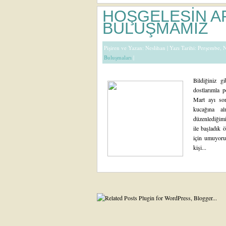
HOŞGELESİN A
BULUŞMAMIZ
Pişiren ve Yazan:
Neslihan
| Yazı Tarihi: Perşembe, 
Buluşmaları
|
Bildiğiniz g
dostlarımla 
Mart ayı so
kucağına a
düzenlediğim
ile başladık 
için umuyoru
kişi...