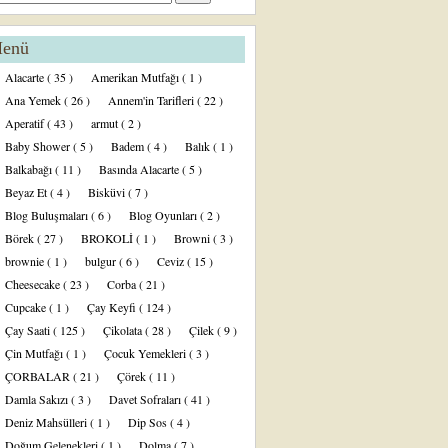
enü
Alacarte
( 35 )
Amerikan Mutfağı
( 1 )
Ana Yemek
( 26 )
Annem'in Tarifleri
( 22 )
Aperatif
( 43 )
armut
( 2 )
Baby Shower
( 5 )
Badem
( 4 )
Balık
( 1 )
Balkabağı
( 11 )
Basında Alacarte
( 5 )
Beyaz Et
( 4 )
Bisküvi
( 7 )
Blog Buluşmaları
( 6 )
Blog Oyunları
( 2 )
Börek
( 27 )
BROKOLİ
( 1 )
Browni
( 3 )
brownie
( 1 )
bulgur
( 6 )
Ceviz
( 15 )
Cheesecake
( 23 )
Corba
( 21 )
Cupcake
( 1 )
Çay Keyfi
( 124 )
Çay Saati
( 125 )
Çikolata
( 28 )
Çilek
( 9 )
Çin Mutfağı
( 1 )
Çocuk Yemekleri
( 3 )
ÇORBALAR
( 21 )
Çörek
( 11 )
Damla Sakızı
( 3 )
Davet Sofraları
( 41 )
Deniz Mahsülleri
( 1 )
Dip Sos
( 4 )
Doğum Gelenekleri
( 1 )
Dolma
( 7 )