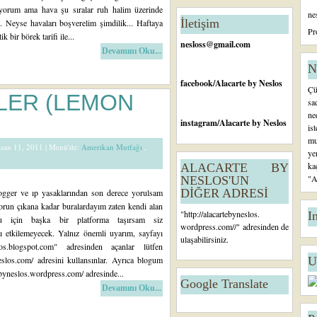
tl
yorum ama hava şu sıralar ruh halim üzerinde
ne
ar
İletişim
i. Neyse havaları boşverelim şimdilik... Haftaya
Ö
Pr
ik bir börek tarifi ile...
n
nesloss@gmail.com
Devamını Oku...
c
e
N
ki
facebook
/Alacarte by Neslos
Çü
K
MLER (LEMON
sa
a
ne
yı
instagram
/Alacarte by Neslos
is
tl
mu
ar
Nisan 11, 2011 |
Menü'de:
Amerikan Mutfağı
,
ye
ka
ALACARTE BY
"A
NESLOS'UN
DİĞER ADRESİ
ogger ve ıp yasaklarından son derece yorulsam
sorun çıkana kadar buralardayım zaten kendi alan
"
http://alacartebyneslos.
I
u için başka bir platforma taşırsam siz
wordpress.com/
/" adresinden de
ı etkilemeyecek. Yalnız önemli uyarım, sayfayı
ulaşabilirsiniz.
slos.blogspot.com" adresinden açanlar lütfen
slos.com/ adresini kullansınlar. Ayrıca blogum
U
tebyneslos.wordpress.com/ adresinde...
Google Translate
Devamını Oku...