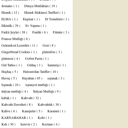
domates
( 1 )
Dünya Mutfakları
( 19 )
Ekmek
( 12 )
Ekmek Makinesi Tarifleri
( 1 )
ELMA
( 1 )
Enginar
( 1 )
Et Yemekleri
( 1 )
Etkinlik
( 39 )
Ev Yapımı
( 1 )
Farklı Şeyler
( 38 )
Fındık
( 6 )
Filmler
( 3 )
Fransız Mutfağı
( 6 )
Geleneksel Lezzetler
( 11 )
Gezi
( 8 )
Gingerbread Cookies
( 1 )
glutenfree
( 3 )
glutensiz
( 4 )
Gofret Pasta
( 1 )
Gül Tatlısı
( 1 )
Güllaç
( 1 )
hamurişi
( 1 )
Haşhaş
( 5 )
Hatsum'dan Tarifler
( 10 )
Havuç
( 5 )
Hayattan
( 65 )
ıspanak
( 3 )
Ispanak
( 10 )
ispanyol mutfağı
( 1 )
italyan mutfağı
( 4 )
İtalyan Mutfağı
( 9 )
kabak
( 1 )
Kahvaltı
( 32 )
Kahvaltı Davetleri
( 8 )
Kahvaltılık
( 30 )
Kahve
( 6 )
Kanepeler
( 5 )
Karamel
( 1 )
KARNABAHAR
( 1 )
Kefir
( 1 )
Kek
( 30 )
kereviz
( 2 )
Kestane
( 4 )