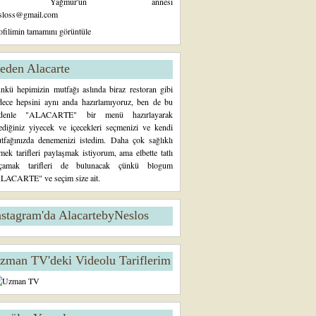
Yağmur'un annesi
sloss@gmail.com
ofilimin tamamını görüntüle
eden Alacarte
nkü hepimizin mutfağı aslında biraz restoran gibi
dece hepsini aynı anda hazırlamıyoruz, ben de bu
denle "ALACARTE" bir menü hazırlayarak
tediğiniz yiyecek ve içecekleri seçmenizi ve kendi
tfağınızda denemenizi istedim. Daha çok sağlıklı
mek tarifleri paylaşmak istiyorum, ama elbette tatlı
çamak tarifleri de bulunacak çünkü blogum
LACARTE" ve seçim size ait.
nstagram'da AlacartebyNeslos
zman TV'deki Videolu Tariflerim