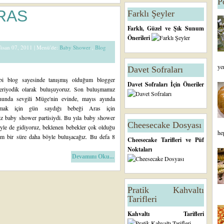
P
RAS
Farklı Şeyler
Farklı, Güzel ve Şık Sunum
Önerileri
Nisan 07, 2011 |
Menü'de:
Baby Shower
,
Blog
ye
Davet Sofraları
ibi blog sayesinde tanışmış olduğum blogger
Davet Sofraları İçin Öneriler
periyodik olarak buluşuyoruz. Son buluşmamız
nunda sevgili Müge'nin evinde, mayıs ayında
lmak için gün saydığı bebeği Aras için
iz baby shower partisiydi. Bu yıla baby shower
Cheesecake Dosyası
öyle de gidiyoruz, beklenen bebekler çok olduğu
he
m bir süre daha böyle buluşacağız. Bu defa 8
Cheesecake Tarifleri ve Püf
Noktaları
Devamını Oku...
Pratik Kahvaltı
Tarifleri
Kahvaltı Tarifleri