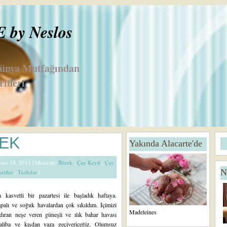
by Neslos
Dünya Mutfağından
ifleri
D
A
REK
Yakında Alacarte'de
a
n
h
a
Nisan 18, 2011 |
Menü'de:
Börek
,
Çay Keyfi
,
Çay
a
S
N
arifler
,
Tuzlular
|
Y
a
e
y
ni
f
 kasvetli bir pazartesi ile başladık haftaya.
K
a
palı ve soğuk havalardan çok sıkıldım. İçimizi
a
Madeleines
ndıran neşe veren güneşli ve ılık bahar havası
yı
aliba ve kışdan yaza geçivericeğiz. Olumsuz