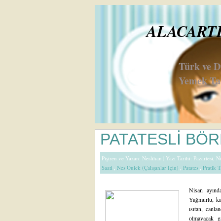
ALACARTE 
Türk ve 
Yemek Tar
PATATESLİ BÖ
Pişiren ve Yazan:
Neslihan
| Yazı Tarihi: Pazartesi, 
Saati
,
Nes Ouick (Çalışanlar İçin)
,
Patates
,
Pratik T
Nisan ayında
Yağmurlu, ka
ısıtan, canla
olmayacak g