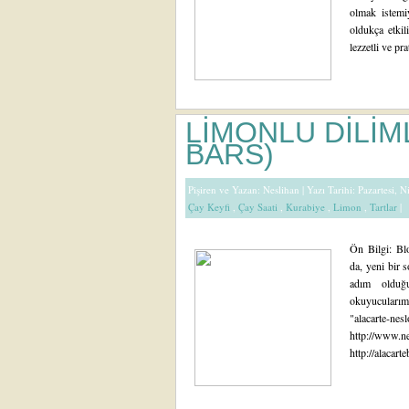
olmak istemi
oldukça etkil
lezzetli ve prat
LİMONLU DİLİ
BARS)
Pişiren ve Yazan:
Neslihan
| Yazı Tarihi: Pazartesi, 
Çay Keyfi
,
Çay Saati
,
Kurabiye
,
Limon
,
Tartlar
|
Ön Bilgi: Bl
da, yeni bir 
adım olduğ
okuyucularım
"alacarte-ne
http://www.ne
http://alacar