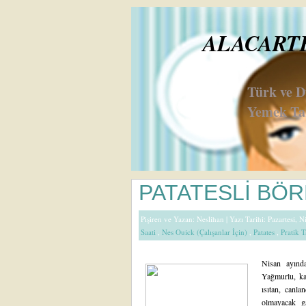
ALACARTE 
Türk ve 
Yemek Tar
PATATESLİ BÖ
Pişiren ve Yazan:
Neslihan
| Yazı Tarihi: Pazartesi, 
Saati
,
Nes Ouick (Çalışanlar İçin)
,
Patates
,
Pratik T
Nisan ayında
Yağmurlu, ka
ısıtan, canla
olmayacak g