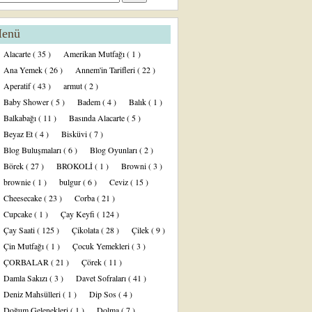
enü
Alacarte
( 35 )
Amerikan Mutfağı
( 1 )
Ana Yemek
( 26 )
Annem'in Tarifleri
( 22 )
Aperatif
( 43 )
armut
( 2 )
Baby Shower
( 5 )
Badem
( 4 )
Balık
( 1 )
Balkabağı
( 11 )
Basında Alacarte
( 5 )
Beyaz Et
( 4 )
Bisküvi
( 7 )
Blog Buluşmaları
( 6 )
Blog Oyunları
( 2 )
Börek
( 27 )
BROKOLİ
( 1 )
Browni
( 3 )
brownie
( 1 )
bulgur
( 6 )
Ceviz
( 15 )
Cheesecake
( 23 )
Corba
( 21 )
Cupcake
( 1 )
Çay Keyfi
( 124 )
Çay Saati
( 125 )
Çikolata
( 28 )
Çilek
( 9 )
Çin Mutfağı
( 1 )
Çocuk Yemekleri
( 3 )
ÇORBALAR
( 21 )
Çörek
( 11 )
Damla Sakızı
( 3 )
Davet Sofraları
( 41 )
Deniz Mahsülleri
( 1 )
Dip Sos
( 4 )
Doğum Gelenekleri
( 1 )
Dolma
( 7 )