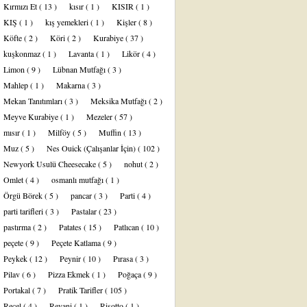
Kırmızı Et
( 13 )
kısır
( 1 )
KISIR
( 1 )
KIŞ
( 1 )
kış yemekleri
( 1 )
Kişler
( 8 )
Köfte
( 2 )
Köri
( 2 )
Kurabiye
( 37 )
kuşkonmaz
( 1 )
Lavanta
( 1 )
Likör
( 4 )
Limon
( 9 )
Lübnan Mutfağı
( 3 )
Mahlep
( 1 )
Makarna
( 3 )
Mekan Tanıtımları
( 3 )
Meksika Mutfağı
( 2 )
Meyve Kurabiye
( 1 )
Mezeler
( 57 )
mısır
( 1 )
Milföy
( 5 )
Muffin
( 13 )
Muz
( 5 )
Nes Ouick (Çalışanlar İçin)
( 102 )
Newyork Usulü Cheesecake
( 5 )
nohut
( 2 )
Omlet
( 4 )
osmanlı mutfağı
( 1 )
Örgü Börek
( 5 )
pancar
( 3 )
Parti
( 4 )
parti tarifleri
( 3 )
Pastalar
( 23 )
pastırma
( 2 )
Patates
( 15 )
Patlıcan
( 10 )
peçete
( 9 )
Peçete Katlama
( 9 )
Peykek
( 12 )
Peynir
( 10 )
Pırasa
( 3 )
Pilav
( 6 )
Pizza Ekmek
( 1 )
Poğaça
( 9 )
Portakal
( 7 )
Pratik Tarifler
( 105 )
Reçel
( 4 )
Revani
( 1 )
Risotto
( 1 )