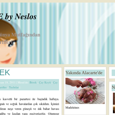
by Neslos
Dünya Mutfağından
ifleri
D
A
REK
Yakında Alacarte'de
a
n
h
a
Nisan 18, 2011 |
Menü'de:
Börek
,
Çay Keyfi
,
Çay
a
S
N
arifler
,
Tuzlular
|
Y
a
e
y
ni
f
 kasvetli bir pazartesi ile başladık haftaya.
K
a
palı ve soğuk havalardan çok sıkıldım. İçimizi
a
Madeleines
ndıran neşe veren güneşli ve ılık bahar havası
yı
aliba ve kışdan yaza geçivericeğiz. Olumsuz