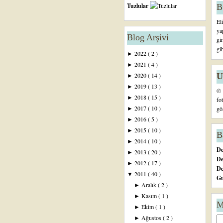
Tuzlular
B
El
ya
Blog Arşivi
gi
gi
2022
( 2 )
►
2021
( 4 )
►
U
2020
( 14 )
►
2019
( 13 )
►
© 
2018
( 15 )
►
fo
2017
( 10 )
gö
►
2016
( 5 )
►
2015
( 10 )
►
B
2014
( 10 )
►
De
2013
( 20 )
►
De
2012
( 17 )
►
D
2011
( 40 )
▼
Gu
Aralık
( 2 )
►
Kasım
( 1 )
►
M
Ekim
( 1 )
►
Ağustos
( 2 )
►