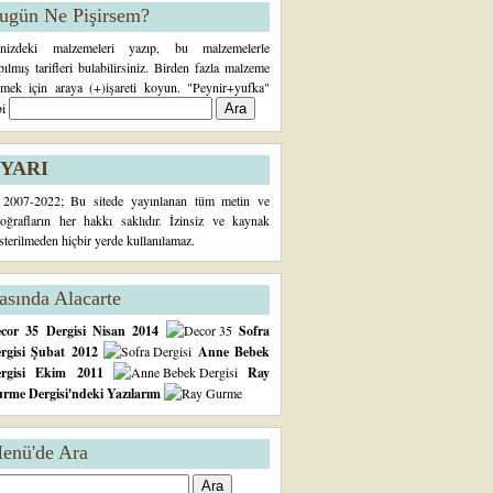
ugün Ne Pişirsem?
inizdeki malzemeleri yazıp, bu malzemelerle
pılmış tarifleri bulabilirsiniz. Birden fazla malzeme
rmek için araya (+)işareti koyun. "Peynir+yufka"
bi
YARI
2007-2022; Bu sitede yayınlanan tüm metin ve
toğrafların her hakkı saklıdır. İzinsiz ve kaynak
sterilmeden hiçbir yerde kullanılamaz.
asında Alacarte
cor 35 Dergisi Nisan 2014
Sofra
rgisi Şubat 2012
Anne Bebek
ergisi Ekim 2011
Ray
rme Dergisi'ndeki Yazılarım
enü'de Ara