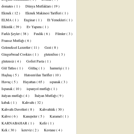
domates
( 1 )
Dünya Mutfakları
( 19 )
Ekmek
( 12 )
Ekmek Makinesi Tarifleri
( 1 )
ELMA
( 1 )
Enginar
( 1 )
Et Yemekleri
( 1 )
Etkinlik
( 39 )
Ev Yapımı
( 1 )
Farklı Şeyler
( 38 )
Fındık
( 6 )
Filmler
( 3 )
Fransız Mutfağı
( 6 )
Geleneksel Lezzetler
( 11 )
Gezi
( 8 )
Gingerbread Cookies
( 1 )
glutenfree
( 3 )
glutensiz
( 4 )
Gofret Pasta
( 1 )
Gül Tatlısı
( 1 )
Güllaç
( 1 )
hamurişi
( 1 )
Haşhaş
( 5 )
Hatsum'dan Tarifler
( 10 )
Havuç
( 5 )
Hayattan
( 65 )
ıspanak
( 3 )
Ispanak
( 10 )
ispanyol mutfağı
( 1 )
italyan mutfağı
( 4 )
İtalyan Mutfağı
( 9 )
kabak
( 1 )
Kahvaltı
( 32 )
Kahvaltı Davetleri
( 8 )
Kahvaltılık
( 30 )
Kahve
( 6 )
Kanepeler
( 5 )
Karamel
( 1 )
KARNABAHAR
( 1 )
Kefir
( 1 )
Kek
( 30 )
kereviz
( 2 )
Kestane
( 4 )