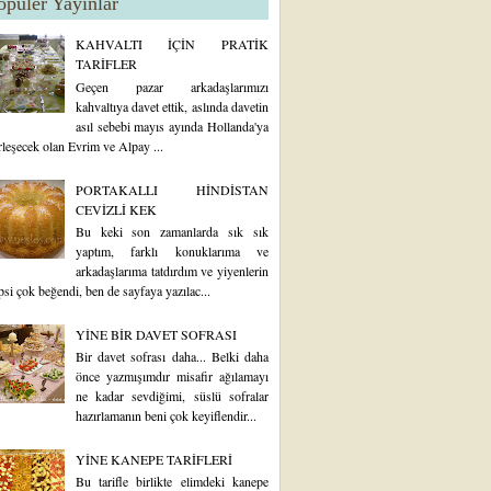
opüler Yayınlar
KAHVALTI İÇİN PRATİK
TARİFLER
Geçen pazar arkadaşlarımızı
kahvaltıya davet ettik, aslında davetin
asıl sebebi mayıs ayında Hollanda'ya
rleşecek olan Evrim ve Alpay ...
PORTAKALLI HİNDİSTAN
CEVİZLİ KEK
Bu keki son zamanlarda sık sık
yaptım, farklı konuklarıma ve
arkadaşlarıma tatdırdım ve yiyenlerin
psi çok beğendi, ben de sayfaya yazılac...
YİNE BİR DAVET SOFRASI
Bir davet sofrası daha... Belki daha
önce yazmışımdır misafir ağılamayı
ne kadar sevdiğimi, süslü sofralar
hazırlamanın beni çok keyiflendir...
YİNE KANEPE TARİFLERİ
Bu tarifle birlikte elimdeki kanepe