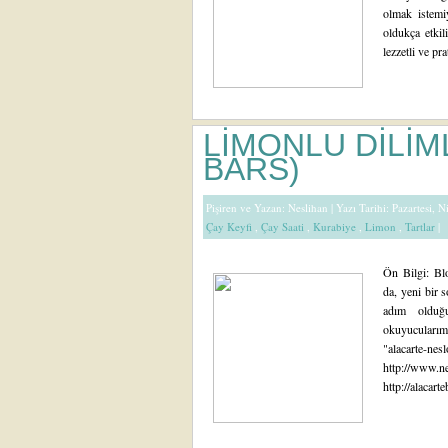
olmak istemi
oldukça etkil
lezzetli ve prat
LİMONLU DİLİ
BARS)
Pişiren ve Yazan:
Neslihan
| Yazı Tarihi: Pazartesi, 
Çay Keyfi
,
Çay Saati
,
Kurabiye
,
Limon
,
Tartlar
|
Ön Bilgi: Bl
da, yeni bir 
adım olduğ
okuyucularım
"alacarte-ne
http://www.ne
http://alacar