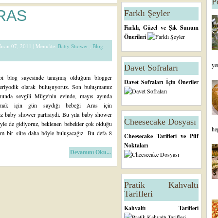
P
RAS
Farklı Şeyler
Farklı, Güzel ve Şık Sunum
Önerileri
Nisan 07, 2011 |
Menü'de:
Baby Shower
,
Blog
ye
Davet Sofraları
ibi blog sayesinde tanışmış olduğum blogger
Davet Sofraları İçin Öneriler
periyodik olarak buluşuyoruz. Son buluşmamız
nunda sevgili Müge'nin evinde, mayıs ayında
lmak için gün saydığı bebeği Aras için
iz baby shower partisiydi. Bu yıla baby shower
Cheesecake Dosyası
öyle de gidiyoruz, beklenen bebekler çok olduğu
he
m bir süre daha böyle buluşacağız. Bu defa 8
Cheesecake Tarifleri ve Püf
Noktaları
Devamını Oku...
Pratik Kahvaltı
Tarifleri
Kahvaltı Tarifleri