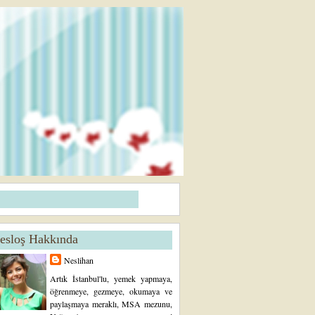
esloş Hakkında
Neslihan
Artık İstanbul'lu, yemek yapmaya,
öğrenmeye, gezmeye, okumaya ve
paylaşmaya meraklı, MSA mezunu,