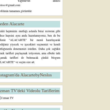
Yağmur'un annesi
sloss@gmail.com
ofilimin tamamını görüntüle
eden Alacarte
nkü hepimizin mutfağı aslında biraz restoran gibi
dece hepsini aynı anda hazırlamıyoruz, ben de bu
denle "ALACARTE" bir menü hazırlayarak
tediğiniz yiyecek ve içecekleri seçmenizi ve kendi
tfağınızda denemenizi istedim. Daha çok sağlıklı
mek tarifleri paylaşmak istiyorum, ama elbette tatlı
çamak tarifleri de bulunacak çünkü blogum
LACARTE" ve seçim size ait.
nstagram'da AlacartebyNeslos
zman TV'deki Videolu Tariflerim