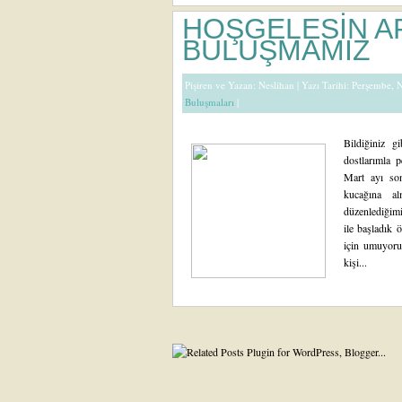
HOŞGELESİN A
BULUŞMAMIZ
Pişiren ve Yazan:
Neslihan
| Yazı Tarihi: Perşembe, 
Buluşmaları
|
Bildiğiniz g
dostlarımla 
Mart ayı so
kucağına a
düzenlediğim
ile başladık 
için umuyoru
kişi...