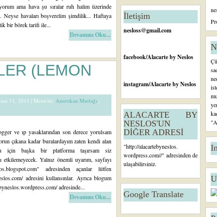
tl
yorum ama hava şu sıralar ruh halim üzerinde
ne
ar
İletişim
i. Neyse havaları boşverelim şimdilik... Haftaya
Ö
Pr
ik bir börek tarifi ile...
n
nesloss@gmail.com
Devamını Oku...
c
e
N
ki
facebook
/Alacarte by Neslos
Çü
K
MLER (LEMON
sa
a
ne
yı
instagram
/Alacarte by Neslos
is
tl
mu
ar
Nisan 11, 2011 |
Menü'de:
Amerikan Mutfağı
,
ye
ka
ALACARTE BY
"A
NESLOS'UN
DİĞER ADRESİ
ogger ve ıp yasaklarından son derece yorulsam
sorun çıkana kadar buralardayım zaten kendi alan
"
http://alacartebyneslos.
I
u için başka bir platforma taşırsam siz
wordpress.com/
/" adresinden de
ı etkilemeyecek. Yalnız önemli uyarım, sayfayı
ulaşabilirsiniz.
slos.blogspot.com" adresinden açanlar lütfen
slos.com/ adresini kullansınlar. Ayrıca blogum
U
tebyneslos.wordpress.com/ adresinde...
Google Translate
Devamını Oku...