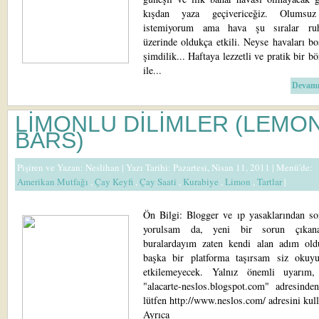
kışdan yaza geçivericeğiz. Olumsu
istemiyorum ama hava şu sıralar ru
üzerinde oldukça etkili. Neyse havaları b
şimdilik... Haftaya lezzetli ve pratik bir bör
ile...
Devamı
LİMONLU DİLİMLER (LEMO
BARS)
Pişiren ve Yazan:
Neslihan
| Yazı Tarihi: Pazartesi, Nisan 11, 2011 |
Menü'de:
Amerikan Mutfağı
,
Çay Keyfi
,
Çay Saati
,
Kurabiye
,
Limon
,
Tartlar
|
Ön Bilgi: Blogger ve ıp yasaklarından so
yorulsam da, yeni bir sorun çıkan
buralardayım zaten kendi alan adım old
başka bir platforma taşırsam siz okuyu
etkilemeyecek. Yalnız önemli uyarım,
"alacarte-neslos.blogspot.com" adresinden
lütfen http://www.neslos.com/ adresini kull
Ayrıca blo