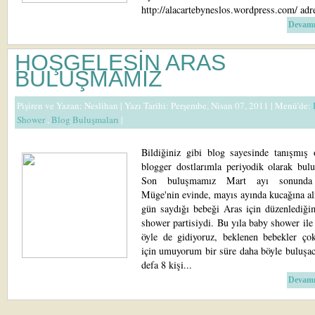
http://alacartebyneslos.wordpress.com/ adre
Devamı
HOŞGELESİN ARAS
BULUŞMAMIZ
Pişiren ve Yazan:
Neslihan
| Yazı Tarihi: Perşembe, Nisan 07, 2011 |
Menü'de:
Shower
,
Blog Buluşmaları
|
Bildiğiniz gibi blog sayesinde tanışmış
blogger dostlarımla periyodik olarak bulu
Son buluşmamız Mart ayı sonunda 
Müge'nin evinde, mayıs ayında kucağına al
gün saydığı bebeği Aras için düzenlediği
shower partisiydi. Bu yıla baby shower ile
öyle de gidiyoruz, beklenen bebekler ço
için umuyorum bir süre daha böyle buluşac
defa 8 kişi...
Devamı