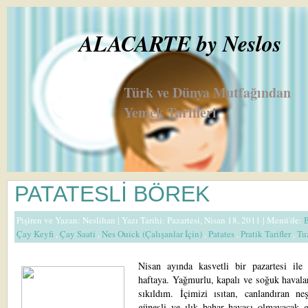
ALACARTE by Neslos
Türk ve Dünya Mutfağından
Yemek Tarifleri
PATATESLİ BÖREK
Pişiren ve Yazan:
Neslihan
| Yazı Tarihi: Pazartesi, Nisan 18, 2011 |
Menü'de:
Çay Keyfi
,
Çay Saati
,
Nes Ouick (Çalışanlar İçin)
,
Patates
,
Pratik Tarifler
,
Tu
Nisan ayında kasvetli bir pazartesi ile 
haftaya. Yağmurlu, kapalı ve soğuk havala
sıkıldım. İçimizi ısıtan, canlandıran ne
güneşli ve ılık bahar havası olmayacak g