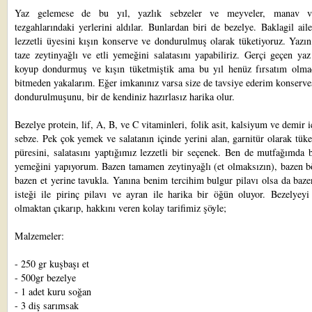
Yaz gelemese de bu yıl, yazlık sebzeler ve meyveler, manav v
tezgahlarındaki yerlerini aldılar. Bunlardan biri de bezelye. Baklagil ail
lezzetli üyesini kışın konserve ve dondurulmuş olarak tüketiyoruz. Yazın
taze zeytinyağlı ve etli yemeğini salatasını yapabiliriz. Gerçi geçen ya
koyup dondurmuş ve kışın tüketmiştik ama bu yıl henüz fırsatım olmad
bitmeden yakalarım. Eğer imkanınız varsa size de tavsiye ederim konserve
dondurulmuşunu, bir de kendiniz hazırlasız harika olur.
Bezelye protein, lif, A, B, ve C vitaminleri, folik asit, kalsiyum ve demir i
sebze. Pek çok yemek ve salatanın içinde yerini alan, garnitür olarak tüke
püresini, salatasını yaptığımız lezzetli bir seçenek. Ben de mutfağımda b
yemeğini yapıyorum. Bazen tamamen zeytinyağlı (et olmaksızın), bazen bö
bazen et yerine tavukla. Yanına benim tercihim bulgur pilavı olsa da baz
isteği ile pirinç pilavı ve ayran ile harika bir öğün oluyor. Bezelyeyi
olmaktan çıkarıp, hakkını veren kolay tarifimiz şöyle;
Malzemeler:
- 250 gr kuşbaşı et
- 500gr bezelye
- 1 adet kuru soğan
- 3 diş sarımsak