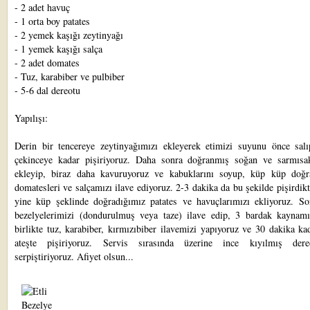
- 2 adet havuç
- 1 orta boy patates
- 2 yemek kaşığı zeytinyağı
- 1 yemek kaşığı salça
- 2 adet domates
- Tuz, karabiber ve pulbiber
- 5-6 dal dereotu
Yapılışı:
Derin bir tencereye zeytinyağımızı ekleyerek etimizi suyunu önce salı
çekinceye kadar pişiriyoruz. Daha sonra doğranmış soğan ve sarmısak
ekleyip, biraz daha kavuruyoruz ve kabuklarını soyup, küp küp doğr
domatesleri ve salçamızı ilave ediyoruz. 2-3 dakika da bu şekilde pişirdik
yine küp şeklinde doğradığımız patates ve havuçlarımızı ekliyoruz. So
bezelyelerimizi (dondurulmuş veya taze) ilave edip, 3 bardak kaynamı
birlikte tuz, karabiber, kırmızıbiber ilavemizi yapıyoruz ve 30 dakika ka
ateşte pişiriyoruz. Servis sırasında üzerine ince kıyılmış der
serpiştiriyoruz. Afiyet olsun...