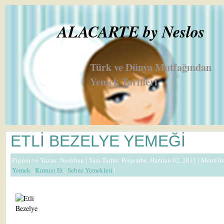
ALACARTE by Neslos
Türk ve Dünya Mutfağından
Yemek Tarifleri
ETLİ BEZELYE YEMEĞİ
Pişiren ve Yazan:
Neslihan
| Yazı Tarihi: Perşembe, Haziran 02, 2011 |
Menü'd
Yemek
,
Kırmızı Et
,
Sebze Yemekleri
|