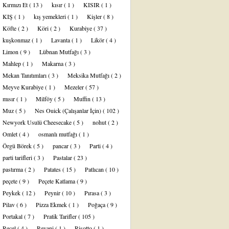
Kırmızı Et
( 13 )
kısır
( 1 )
KISIR
( 1 )
KIŞ
( 1 )
kış yemekleri
( 1 )
Kişler
( 8 )
Köfte
( 2 )
Köri
( 2 )
Kurabiye
( 37 )
kuşkonmaz
( 1 )
Lavanta
( 1 )
Likör
( 4 )
Limon
( 9 )
Lübnan Mutfağı
( 3 )
Mahlep
( 1 )
Makarna
( 3 )
Mekan Tanıtımları
( 3 )
Meksika Mutfağı
( 2 )
Meyve Kurabiye
( 1 )
Mezeler
( 57 )
mısır
( 1 )
Milföy
( 5 )
Muffin
( 13 )
Muz
( 5 )
Nes Ouick (Çalışanlar İçin)
( 102 )
Newyork Usulü Cheesecake
( 5 )
nohut
( 2 )
Omlet
( 4 )
osmanlı mutfağı
( 1 )
Örgü Börek
( 5 )
pancar
( 3 )
Parti
( 4 )
parti tarifleri
( 3 )
Pastalar
( 23 )
pastırma
( 2 )
Patates
( 15 )
Patlıcan
( 10 )
peçete
( 9 )
Peçete Katlama
( 9 )
Peykek
( 12 )
Peynir
( 10 )
Pırasa
( 3 )
Pilav
( 6 )
Pizza Ekmek
( 1 )
Poğaça
( 9 )
Portakal
( 7 )
Pratik Tarifler
( 105 )
Reçel
( 4 )
Revani
( 1 )
Risotto
( 1 )