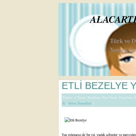
ALACARTE 
Türk ve 
Yemek Tar
ETLİ BEZELYE 
Pişiren ve Yazan:
Neslihan
| Yazı Tarihi: Perşembe, 
Et
,
Sebze Yemekleri
|
Yaz gelemese de bu yıl, yazlık sebzeler ve meyveler,