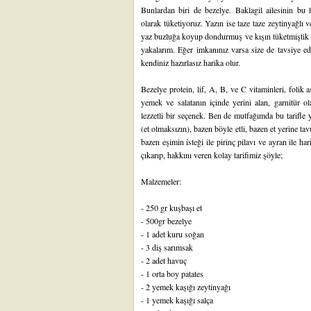
Bunlardan biri de bezelye. Baklagil ailesinin bu 
olarak tüketiyoruz. Yazın ise taze taze zeytinyağlı v
yaz buzluğa koyup dondurmuş ve kışın tüketmiştik a
yakalarım. Eğer imkanınız varsa size de tavsiye e
kendiniz hazırlasız harika olur.
Bezelye protein, lif, A, B, ve C vitaminleri, folik 
yemek ve salatanın içinde yerini alan, garnitür ola
lezzetli bir seçenek. Ben de mutfağımda bu tarifl
(et olmaksızın), bazen böyle etli, bazen et yerine ta
bazen eşimin isteği ile pirinç pilavı ve ayran ile h
çıkarıp, hakkını veren kolay tarifimiz şöyle;
Malzemeler:
- 250 gr kuşbaşı et
- 500gr bezelye
- 1 adet kuru soğan
- 3 diş sarımsak
- 2 adet havuç
- 1 orta boy patates
- 2 yemek kaşığı zeytinyağı
- 1 yemek kaşığı salça