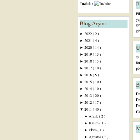
Tuzlular
B
El
ya
Blog Arşivi
gi
gi
2022
( 2 )
►
2021
( 4 )
►
U
2020
( 14 )
►
2019
( 13 )
►
© 
2018
( 15 )
►
fo
2017
( 10 )
gö
►
2016
( 5 )
►
2015
( 10 )
►
B
2014
( 10 )
►
De
2013
( 20 )
►
De
2012
( 17 )
►
D
2011
( 40 )
▼
Gu
Aralık
( 2 )
►
Kasım
( 1 )
►
M
Ekim
( 1 )
►
Ağustos
( 2 )
►