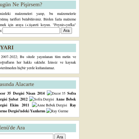
ugün Ne Pişirsem?
inizdeki malzemeleri yazıp, bu malzemelerle
pılmış tarifleri bulabilirsiniz. Birden fazla malzeme
rmek için araya (+)işareti koyun. "Peynir+yufka"
bi
YARI
2007-2022; Bu sitede yayınlanan tüm metin ve
toğrafların her hakkı saklıdır. İzinsiz ve kaynak
sterilmeden hiçbir yerde kullanılamaz.
asında Alacarte
cor 35 Dergisi Nisan 2014
Sofra
rgisi Şubat 2012
Anne Bebek
ergisi Ekim 2011
Ray
rme Dergisi'ndeki Yazılarım
enü'de Ara