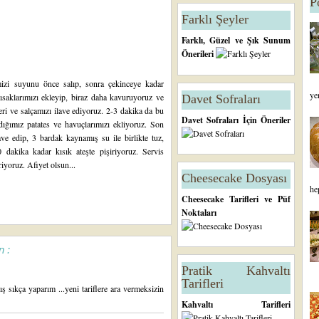
P
Farklı Şeyler
Farklı, Güzel ve Şık Sunum
Önerileri
imizi suyunu önce salıp, sonra çekinceye kadar
ye
saklarımızı ekleyip, biraz daha kavuruyoruz ve
Davet Sofraları
i ve salçamızı ilave ediyoruz. 2-3 dakika da bu
Davet Sofraları İçin Öneriler
dığımız patates ve havuçlarımızı ekliyoruz. Son
ve edip, 3 bardak kaynamış su ile birlikte tuz,
 dakika kadar kısık ateşte pişiriyoruz. Servis
iyoruz. Afiyet olsun...
Cheesecake Dosyası
he
Cheesecake Tarifleri ve Püf
Noktaları
n :
Pratik Kahvaltı
Tarifleri
ş sıkça yaparım ...yeni tariflere ara vermeksizin
Kahvaltı Tarifleri