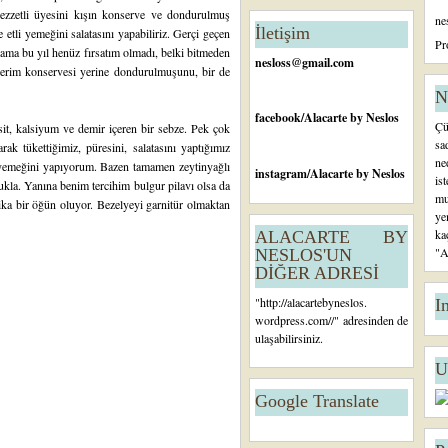
n
lezzetli üyesini kışın konserve ve dondurulmuş
ne
c
İletişim
e etli yemeğini salatasını yapabiliriz. Gerçi geçen
e
Pr
ma bu yıl henüz fırsatım olmadı, belki bitmeden
ki
nesloss@gmail.com
derim konservesi yerine dondurulmuşunu, bir de
K
a
N
yı
facebook
/Alacarte by Neslos
Çü
asit, kalsiyum ve demir içeren bir sebze. Pek çok
t
sa
rak tükettiğimiz, püresini, salatasını yaptığımız
ne
e yemeğini yapıyorum. Bazen tamamen zeytinyağlı
instagram
/Alacarte by Neslos
is
vukla. Yanına benim tercihim bulgur pilavı olsa da
mu
arika bir öğün oluyor. Bezelyeyi garnitür olmaktan
ye
ka
ALACARTE BY
"A
NESLOS'UN
DİĞER ADRESİ
"
http://alacartebyneslos.
I
wordpress.com/
/" adresinden de
ulaşabilirsiniz.
U
Google Translate