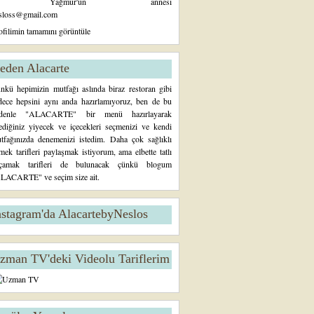
Yağmur'un annesi
sloss@gmail.com
ofilimin tamamını görüntüle
eden Alacarte
nkü hepimizin mutfağı aslında biraz restoran gibi
dece hepsini aynı anda hazırlamıyoruz, ben de bu
denle "ALACARTE" bir menü hazırlayarak
tediğiniz yiyecek ve içecekleri seçmenizi ve kendi
tfağınızda denemenizi istedim. Daha çok sağlıklı
mek tarifleri paylaşmak istiyorum, ama elbette tatlı
çamak tarifleri de bulunacak çünkü blogum
LACARTE" ve seçim size ait.
nstagram'da AlacartebyNeslos
zman TV'deki Videolu Tariflerim