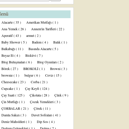
enü
Alacarte
( 35 )
Amerikan Mutfağı
( 1 )
Ana Yemek
( 26 )
Annem'in Tarifleri
( 22 )
Aperatif
( 43 )
armut
( 2 )
Baby Shower
( 5 )
Badem
( 4 )
Balık
( 1 )
Balkabağı
( 11 )
Basında Alacarte
( 5 )
Beyaz Et
( 4 )
Bisküvi
( 7 )
Blog Buluşmaları
( 6 )
Blog Oyunları
( 2 )
Börek
( 27 )
BROKOLİ
( 1 )
Browni
( 3 )
brownie
( 1 )
bulgur
( 6 )
Ceviz
( 15 )
Cheesecake
( 23 )
Corba
( 21 )
Cupcake
( 1 )
Çay Keyfi
( 124 )
Çay Saati
( 125 )
Çikolata
( 28 )
Çilek
( 9 )
Çin Mutfağı
( 1 )
Çocuk Yemekleri
( 3 )
ÇORBALAR
( 21 )
Çörek
( 11 )
Damla Sakızı
( 3 )
Davet Sofraları
( 41 )
Deniz Mahsülleri
( 1 )
Dip Sos
( 4 )
Doğum Gelenekleri
( 1 )
Dolma
( 7 )