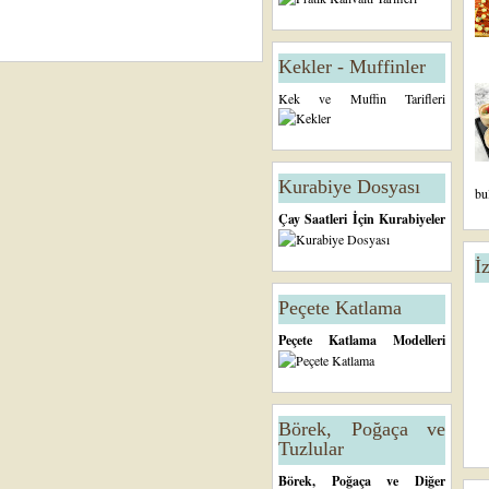
Kekler - Muffinler
Kek ve Muffin Tarifleri
Kurabiye Dosyası
bu
Çay Saatleri İçin Kurabiyeler
İ
Peçete Katlama
Peçete Katlama Modelleri
Börek, Poğaça ve
Tuzlular
Börek, Poğaça ve Diğer