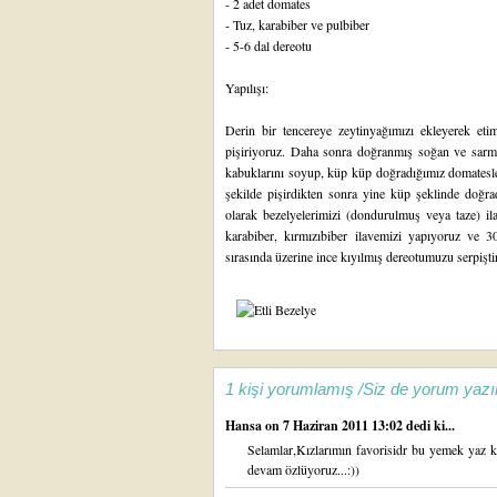
- 2 adet domates
- Tuz, karabiber ve pulbiber
- 5-6 dal dereotu
Yapılışı:
Derin bir tencereye zeytinyağımızı ekleyerek et
pişiriyoruz. Daha sonra doğranmış soğan ve sarmı
kabuklarını soyup, küp küp doğradığımız domatesler
şekilde pişirdikten sonra yine küp şeklinde doğra
olarak bezelyelerimizi (dondurulmuş veya taze) ila
karabiber, kırmızıbiber ilavemizi yapıyoruz ve 30
sırasında üzerine ince kıyılmış dereotumuzu serpiştir
1 kişi yorumlamış /Siz de yorum yazı
Hansa
on 7 Haziran 2011 13:02 dedi ki...
Selamlar,Kızlarımın favorisidr bu yemek yaz kı
devam özlüyoruz...:))