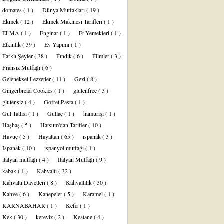
domates
( 1 )
Dünya Mutfakları
( 19 )
Ekmek
( 12 )
Ekmek Makinesi Tarifleri
( 1 )
ELMA
( 1 )
Enginar
( 1 )
Et Yemekleri
( 1 )
Etkinlik
( 39 )
Ev Yapımı
( 1 )
Farklı Şeyler
( 38 )
Fındık
( 6 )
Filmler
( 3 )
Fransız Mutfağı
( 6 )
Geleneksel Lezzetler
( 11 )
Gezi
( 8 )
Gingerbread Cookies
( 1 )
glutenfree
( 3 )
glutensiz
( 4 )
Gofret Pasta
( 1 )
Gül Tatlısı
( 1 )
Güllaç
( 1 )
hamurişi
( 1 )
Haşhaş
( 5 )
Hatsum'dan Tarifler
( 10 )
Havuç
( 5 )
Hayattan
( 65 )
ıspanak
( 3 )
Ispanak
( 10 )
ispanyol mutfağı
( 1 )
italyan mutfağı
( 4 )
İtalyan Mutfağı
( 9 )
kabak
( 1 )
Kahvaltı
( 32 )
Kahvaltı Davetleri
( 8 )
Kahvaltılık
( 30 )
Kahve
( 6 )
Kanepeler
( 5 )
Karamel
( 1 )
KARNABAHAR
( 1 )
Kefir
( 1 )
Kek
( 30 )
kereviz
( 2 )
Kestane
( 4 )