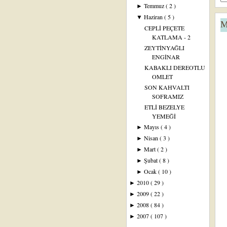
Temmuz
( 2 )
►
Haziran
( 5 )
▼
M
CEPLİ PEÇETE
KATLAMA - 2
ZEYTİNYAĞLI
ENGİNAR
KABAKLI DEREOTLU
OMLET
SON KAHVALTI
SOFRAMIZ
ETLİ BEZELYE
YEMEĞİ
Mayıs
( 4 )
►
Nisan
( 3 )
►
Mart
( 2 )
►
Şubat
( 8 )
►
Ocak
( 10 )
►
2010
( 29 )
►
2009
( 22 )
►
2008
( 84 )
►
2007
( 107 )
►