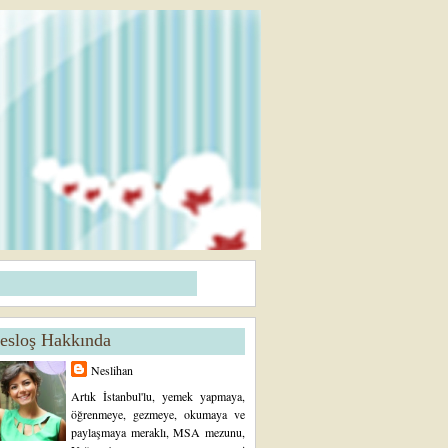
esloş Hakkında
Neslihan
Artık İstanbul'lu, yemek yapmaya,
öğrenmeye, gezmeye, okumaya ve
paylaşmaya meraklı, MSA mezunu,