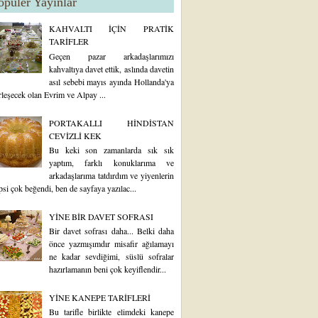
opüler Yayınlar
KAHVALTI İÇİN PRATİK
TARİFLER
Geçen pazar arkadaşlarımızı
kahvaltıya davet ettik, aslında davetin
asıl sebebi mayıs ayında Hollanda'ya
rleşecek olan Evrim ve Alpay ...
PORTAKALLI HİNDİSTAN
CEVİZLİ KEK
Bu keki son zamanlarda sık sık
yaptım, farklı konuklarıma ve
arkadaşlarıma tatdırdım ve yiyenlerin
psi çok beğendi, ben de sayfaya yazılac...
YİNE BİR DAVET SOFRASI
Bir davet sofrası daha... Belki daha
önce yazmışımdır misafir ağılamayı
ne kadar sevdiğimi, süslü sofralar
hazırlamanın beni çok keyiflendir...
YİNE KANEPE TARİFLERİ
Bu tarifle birlikte elimdeki kanepe